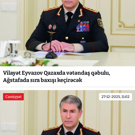
Vilayət Eyvazov Qazaxda vətəndaş qəbulu,
Ağstafada sıra baxışı keçirəcək
Cəmiyyət
27-12-2025, 11:02