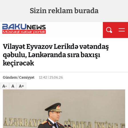
Sizin reklam burada
Vilayət Eyvazov Lerikdə vətəndaş
qəbulu, Lənkəranda sıra baxışı
keçirəcək
Gündəm / Cəmiyyət
12:42 | 25.06.26
A-
A
A+