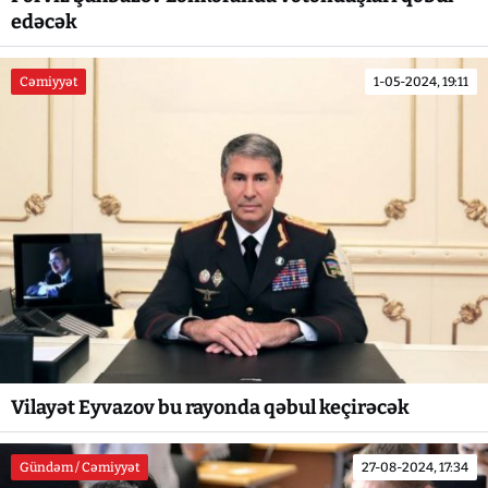
edəcək
Cəmiyyət
1-05-2024, 19:11
Vilayət Eyvazov bu rayonda qəbul keçirəcək
Gündəm / Cəmiyyət
27-08-2024, 17:34