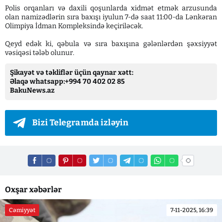
Polis orqanları və daxili qoşunlarda xidmət etmək arzusunda
olan namizədlərin sıra baxışı iyulun 7-də saat 11:00-da Lənkəran
Olimpiya İdman Kompleksində keçiriləcək.
Qeyd edək ki, qəbula və sıra baxışına gələnlərdən şəxsiyyət
vəsiqəsi tələb olunur.
Şikayət və təkliflər üçün qaynar xətt:
Əlaqə whatsapp:+994 70 402 02 85
BakuNews.az
Bizi Telegramda izləyin
Oxşar xəbərlər
Cəmiyyət
7-11-2025, 16:39