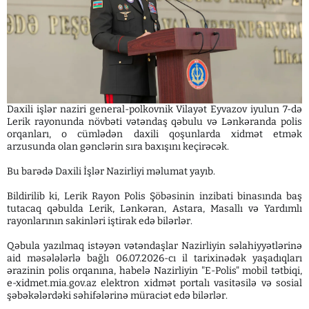
Daxili işlər naziri general-polkovnik Vilayət Eyvazov iyulun 7-də
Lerik rayonunda növbəti vətəndaş qəbulu və Lənkəranda polis
orqanları, o cümlədən daxili qoşunlarda xidmət etmək
arzusunda olan gənclərin sıra baxışını keçirəcək.
Bu barədə Daxili İşlər Nazirliyi məlumat yayıb.
Bildirilib ki, Lerik Rayon Polis Şöbəsinin inzibati binasında baş
tutacaq qəbulda Lerik, Lənkəran, Astara, Masallı və Yardımlı
rayonlarının sakinləri iştirak edə bilərlər.
Qəbula yazılmaq istəyən vətəndaşlar Nazirliyin səlahiyyətlərinə
aid məsələlərlə bağlı 06.07.2026-cı il tarixinədək yaşadıqları
ərazinin polis orqanına, habelə Nazirliyin "E-Polis" mobil tətbiqi,
e-xidmet.mia.gov.az elektron xidmət portalı vasitəsilə və sosial
şəbəkələrdəki səhifələrinə müraciət edə bilərlər.