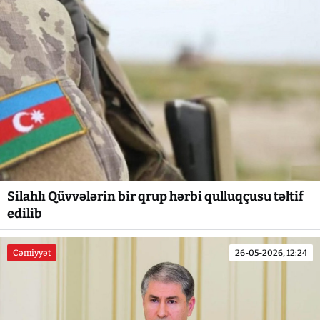
Silahlı Qüvvələrin bir qrup hərbi qulluqçusu təltif
edilib
Cəmiyyət
26-05-2026, 12:24