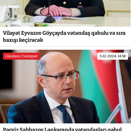
Vilayət Eyvazov Göyçayda vətəndaş qəbulu və sıra
baxışı keçirəcək
Gündəm / Cəmiyyət
5-12-2024, 14:58
Pərviz Şahbazov Lənkəranda vətəndaşları qəbul