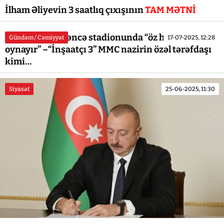
İlham Əliyevin 3 saatlıq çıxışının
TAM MƏTNİ
Fərid Qyıbov Gəncə stadionunda “öz havasını
Gündəm / Cəmiyyət
17-07-2025, 12:28
oynayır” –“İnşaatçı 3” MMC nazirin özəl tərəfdaşı
kimi…
Siyasət
25-06-2025, 11:30