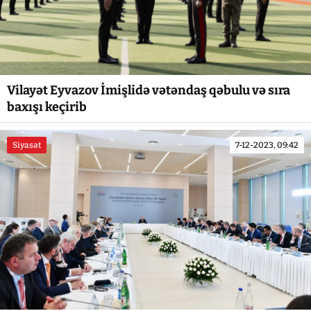
Vilayət Eyvazov İmişlidə vətəndaş qəbulu və sıra
baxışı keçirib
Siyasət
7-12-2023, 09:42