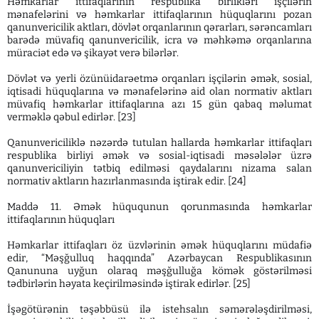
Həmkarlar ittifaqlarının respublika birlikləri işçilərin
mənafelərini və həmkarlar ittifaqlarının hüquqlarını pozan
qanunvericilik aktları, dövlət orqanlarının qərarları, sərəncamları
barədə müvafiq qanunvericilik, icra və məhkəmə orqanlarına
müraciət edə və şikayət verə bilərlər.
Dövlət və yerli özünüidarəetmə orqanları işçilərin əmək, sosial,
iqtisadi hüquqlarına və mənafelərinə aid olan normativ aktları
müvafiq həmkarlar ittifaqlarına azı 15 gün qabaq məlumat
verməklə qəbul edirlər. [23]
Qanunvericiliklə nəzərdə tutulan hallarda həmkarlar ittifaqları
respublika birliyi əmək və sosial-iqtisadi məsələlər üzrə
qanunvericiliyin tətbiq edilməsi qaydalarını nizama salan
normativ aktların hazırlanmasında iştirak edir. [24]
Maddə 11. Əmək hüququnun qorunmasında həmkarlar
ittifaqlarının hüquqları
Həmkarlar ittifaqları öz üzvlərinin əmək hüquqlarını müdafiə
edir, “Məşğulluq haqqında” Azərbaycan Respublikasının
Qanununa uyğun olaraq məşğulluğa kömək göstərilməsi
tədbirlərin həyata keçirilməsində iştirak edirlər. [25]
İşəgötürənin təşəbbüsü ilə istehsalın səmərələşdirilməsi,