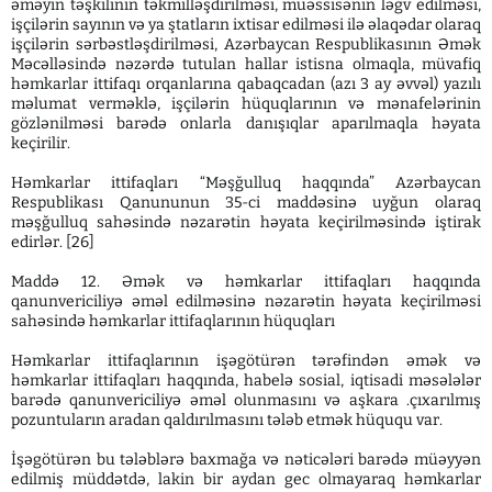
əməyin təşkilinin təkmilləşdirilməsi, müəssisənin ləğv edilməsi,
işçilərin sayının və ya ştatların ixtisar edilməsi ilə əlaqədar olaraq
işçilərin sərbəstləşdirilməsi, Azərbaycan Respublikasının Əmək
Məcəlləsində nəzərdə tutulan hallar istisna olmaqla, müvafiq
həmkarlar ittifaqı orqanlarına qabaqcadan (azı 3 ay əvvəl) yazılı
məlumat verməklə, işçilərin hüquqlarının və mənafelərinin
gözlənilməsi barədə onlarla danışıqlar aparılmaqla həyata
keçirilir.
Həmkarlar ittifaqları “Məşğulluq haqqında” Azərbaycan
Respublikası Qanununun 35-ci maddəsinə uyğun olaraq
məşğulluq sahəsində nəzarətin həyata keçirilməsində iştirak
edirlər. [26]
Maddə 12. Əmək və həmkarlar ittifaqları haqqında
qanunvericiliyə əməl edilməsinə nəzarətin həyata keçirilməsi
sahəsində həmkarlar ittifaqlarının hüquqları
Həmkarlar ittifaqlarının işəgötürən tərəfindən əmək və
həmkarlar ittifaqları haqqında, habelə sosial, iqtisadi məsələlər
barədə qanunvericiliyə əməl olunmasını və aşkara .çıxarılmış
pozuntuların aradan qaldırılmasını tələb etmək hüququ var.
İşəgötürən bu tələblərə baxmağa və nəticələri barədə müəyyən
edilmiş müddətdə, lakin bir aydan gec olmayaraq həmkarlar