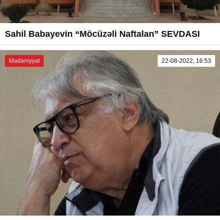
Sahil Babayevin “Möcüzəli Naftalan” SEVDASI
Mədəniyyət
22-08-2022, 16:53