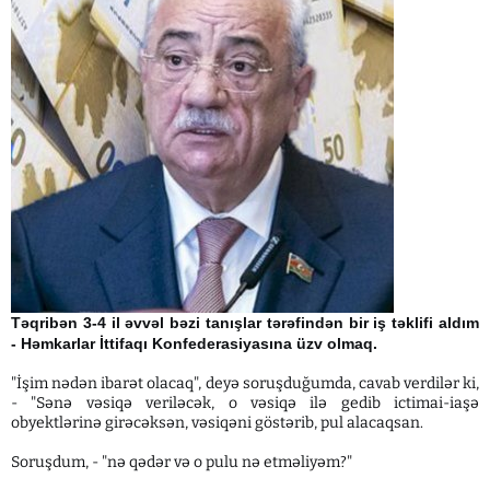
Təqribən 3-4 il əvvəl bəzi tanışlar tərəfindən bir iş təklifi aldım
- Həmkarlar İttifaqı Konfederasiyasına üzv olmaq.
"İşim nədən ibarət olacaq", deyə soruşduğumda, cavab verdilər ki,
- "Sənə vəsiqə veriləcək, o vəsiqə ilə gedib ictimai-iaşə
obyektlərinə girəcəksən, vəsiqəni göstərib, pul alacaqsan.
Soruşdum, - "nə qədər və o pulu nə etməliyəm?"