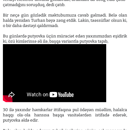
çatmadığını soruşduq, dedi çatıb.
Bir neçə gün gözlədik məktubumuza cavab gəlmədi. Belə olan
halda yenidən Turhan bəyə zəng etdik. Lakin, təəssüflər olsun ki,
o bir daha dəstəyi qaldırmadı.
Bu günlərdə putyovka üçün müraciət edən yaxınımızdan eşidirik
ki, özü kimlərinsə əli ilə, başqa variantla putyovka tapıb,
30 ilə yaxındır həmkarlar ittifaqına pul ödəyən müəllim, halalca
haqqı ola-ola hansısa başqa vasitələrdən istifadə edərək,
putyovka əldə edir.