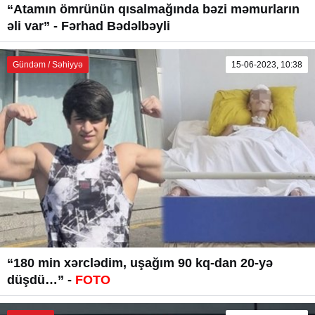
“Atamın ömrünün qısalmağında bəzi məmurların
əli var” - Fərhad Bədəlbəyli
Gündəm / Səhiyyə
15-06-2023, 10:38
“180 min xərclədim, uşağım 90 kq-dan 20-yə
düşdü…” -
FOTO