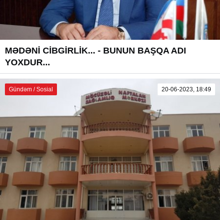
MƏDƏNİ CİBGİRLİK... - BUNUN BAŞQA ADI
YOXDUR...
Gündəm / Sosial
20-06-2023, 18:49