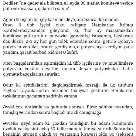
Dedilər, "nə qədər ala bilirsən, al. Ayda 80 manat komitəyə vəsiqə
pulu verəcəksən, qalanı da sənin".
Ağlım bu işdən bir şey kəsmədi deyə, arxasınca düşmədim.
Ötən il tibb işçisi olan rəfiqəm Həmkarlar İttifaqı
Konfederasiyasından gileyləndi ki, "hər ay maaşımızdan
komitəyə pul tutulur, putyovka (göndəriş) istəyəndə, başlarına
daş düşür. 2-3 ay hər gün tələb edəndən sonra, gətirib Qubaya
putyovka verdilər, ora da getdiyimə, o putyovkaya verdiyim pula
yandım. Şərait bərbad, xidmət 0 (sıfır).
Mən başqalarından eşitmişdim ki, tibb işçilərinə və müəllimlərə
putyovka yoxdur deyirlər, onlara düşən putyovkaları baha
qiymətə başqalarına satırlar.
Odur ki, eşitdiklərimi dəqiqləşdirmək marağı ilə üz tutdum
Paytaxt rayonlarından birindən fəaliyyət göstərən Həmkarlar
təşkilatının qocaman sədrinin yanına.
Əvvəl çox ehtiyatla və qanunla danışdı. Biraz söhbət edəndən,
tanışlıq verəndən sonra başladı ürəkli danışmağa.
Əvvəlcə qeyd edim ki, çoxdan tanıdığım bu adam komitənin
üzvlük vəsiqəsini aylıq 50 (əlli) manata kirayə verirdi. Sonradan
benzinin qiyməti qalxdı və vəsiqənin kirayəsi oldu 80 (səksən)