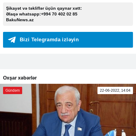
Şikayət və təkliflər üçün qaynar xətt:
Əlaqə whatsapp:+994 70 402 02 85
BakuNews.az
Bizi Telegramda izləyin
Oxşar xəbərlər
Gündəm
22-06-2022, 14:04