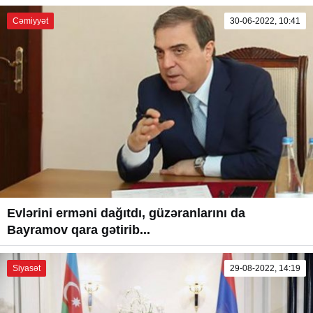
Cəmiyyət
30-06-2022, 10:41
Evlərini erməni dağıtdı, güzəranlarını da
Bayramov qara gətirib...
Siyasət
29-08-2022, 14:19