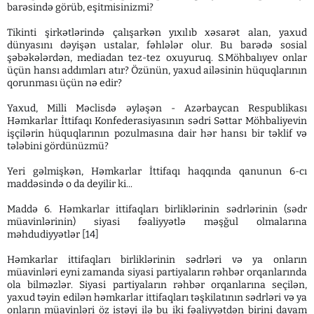
barəsində görüb, eşitmisinizmi?
Tikinti şirkətlərində çalışarkən yıxılıb xəsarət alan, yaxud
dünyasını dəyişən ustalar, fəhlələr olur. Bu barədə sosial
şəbəkələrdən, mediadan tez-tez oxuyuruq. S.Möhbalıyev onlar
üçün hansı addımları atır? Özünün, yaxud ailəsinin hüquqlarının
qorunması üçün nə edir?
Yaxud, Milli Məclisdə əyləşən - Azərbaycan Respublikası
Həmkarlar İttifaqı Konfederasiyasının sədri Səttar Möhbaliyevin
işçilərin hüquqlarının pozulmasına dair hər hansı bir təklif və
tələbini gördünüzmü?
Yeri gəlmişkən, Həmkarlar İttifaqı haqqında qanunun 6-cı
maddəsində o da deyilir ki...
Maddə 6. Həmkarlar ittifaqları birliklərinin sədrlərinin (sədr
müavinlərinin) siyasi fəaliyyətlə məşğul olmalarına
məhdudiyyətlər [14]
Həmkarlar ittifaqları birliklərinin sədrləri və ya onların
müavinləri eyni zamanda siyasi partiyaların rəhbər orqanlarında
ola bilməzlər. Siyasi partiyaların rəhbər orqanlarına seçilən,
yaxud təyin edilən həmkarlar ittifaqları təşkilatının sədrləri və ya
onların müavinləri öz istəyi ilə bu iki fəaliyyətdən birini davam