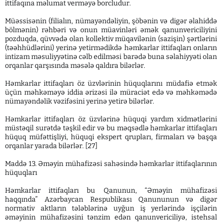
ittifaqına məlumat verməyə borcludur.
Müəssisənin (filialın, nümayəndəliyin, şöbənin və digər əlahiddə
bölmənin) rəhbəri və onun müavinləri əmək qanunvericiliyini
pozduqda, qüvvədə olan kollektiv müqavilənin (sazişin) şərtlərini
(təəhhüdlərini) yerinə yetirmədikdə həmkarlar ittifaqları onların
intizam məsuliyyətinə cəlb edilməsi barədə buna səlahiyyəti olan
orqanlar qarşısında məsələ qaldıra bilərlər.
Həmkarlar ittifaqları öz üzvlərinin hüquqlarını müdafiə etmək
üçün məhkəməyə iddia ərizəsi ilə müraciət edə və məhkəmədə
nümayəndəlik vəzifəsini yerinə yetirə bilərlər.
Həmkarlar ittifaqları öz üzvlərinə hüquqi yardım xidmətlərini
müstəqil surətdə təşkil edir və bu məqsədlə həmkarlar ittifaqları
hüquq müfəttişliyi, hüquqi ekspert qrupları, firmaları və başqa
orqanlar yarada bilərlər. [27]
Maddə 13. Əməyin mühafizəsi sahəsində həmkarlar ittifaqlarının
hüquqları
Həmkarlar ittifaqları bu Qanunun, “Əməyin mühafizəsi
haqqında” Azərbaycan Respublikası Qanununun və digər
normativ aktların tələblərinə uyğun iş yerlərində işçilərin
əməyinin mühafizəsini tənzim edən qanunvericiliyə, istehsal