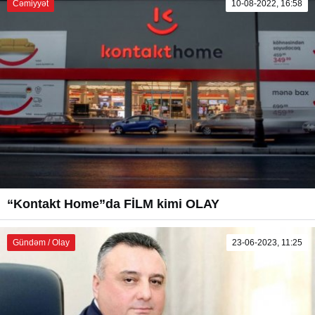
Cəmiyyət
10-08-2022, 16:58
“Kontakt Home”da FİLM kimi OLAY
Gündəm / Olay
23-06-2023, 11:25