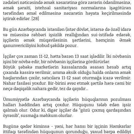
zədələri nəticəsində əmək xəsarətinə görə zərərin ödənilməsinə,
əmək şəraiti, istehsal sanitariyası normalarına işəgötürən
tərəfindən əməl edilməsinə nəzarətin həyata keçirilməsində
iştirak edirlər. [28]
Bu gün Azərbaycanda istənilən (istər dövlət, istərsə də özəl) idarə
və müəssisə rəhbəri işsizlik reallığından sui-istifadə edərək,
işçilərin əmək müqaviləsinin şərtlərini, həmçinin Əmək
qanunvericiliyini kobud şəkildə pozur.
İşçilər çox zaman 11-12, hətta bəzən 13 saat işlədilir. İki növbənin
işini bir növbə edir, bir növbənin işçilərinə gördürürlər.
Böyük şəbəkə marketlərin kassalarında əsasən hesab artıq
çıxanda kassirə verilmir, amma əksik olduğu halda onların əmək
haqlarından çıxılır, satıcılara 11-12 saat oturmağa icazə verilmir.
Nahar fasiləsi yoxdur. Bir-birini əvəz etmək şərtilə hərə cəmi bir
neçə dəqiqəlik nahara gedir, tez də qayıdır...
Ümumiyyətlə Azərbaycanda işçilərin hüquqlarının pozulması
halları həddindən artıq çoxdur. Hüququnu tələb edən işsiz
qalmalı olur. Odur ki, digər işçilər də "gözü çıxmış qardaşından
öyrənib", susmağa məhkum olurlar.
Bugünə qədər kiminsə - yəni, hər hansı bir işçinin Həmkarlar
ittifaqı tərəfindən hüququnun qorunduğu, yaxud bərpa edildiyi