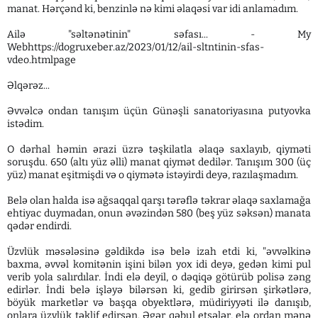
manat. Hərçənd ki, benzinlə nə kimi əlaqəsi var idi anlamadım.
Ailə "səltənətinin" səfası... - My
Webhttps://dogruxeber.az/2023/01/12/ail-sltntinin-sfas-
vdeo.htmlpage
Əlqərəz...
Əvvəlcə ondan tanışım üçün Günəşli sanatoriyasına putyovka
istədim.
O dərhal həmin ərazi üzrə təşkilatla əlaqə saxlayıb, qiyməti
soruşdu. 650 (altı yüz əlli) manat qiymət dedilər. Tanışım 300 (üç
yüz) manat eşitmişdi və o qiymətə istəyirdi deyə, razılaşmadım.
Belə olan halda isə ağsaqqal qarşı tərəflə təkrar əlaqə saxlamağa
ehtiyac duymadan, onun əvəzindən 580 (beş yüz səksən) manata
qədər endirdi.
Üzvlük məsələsinə gəldikdə isə belə izah etdi ki, "əvvəlkinə
baxma, əvvəl komitənin işini bilən yox idi deyə, gedən kimi pul
verib yola salırdılar. İndi elə deyil, o dəqiqə götürüb polisə zəng
edirlər. İndi belə işləyə bilərsən ki, gedib girirsən şirkətlərə,
böyük marketlər və başqa obyektlərə, müdiriyyəti ilə danışıb,
onlara üzvlük təklif edirsən. Əgər qəbul etsələr, elə ordan mənə