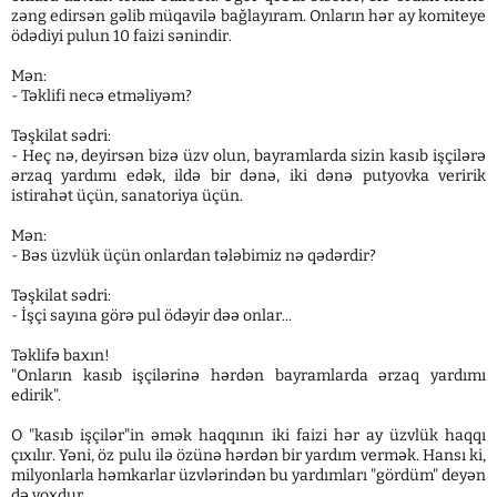
zəng edirsən gəlib müqavilə bağlayıram. Onların hər ay komiteye
ödədiyi pulun 10 faizi sənindir.
Mən:
- Təklifi necə etməliyəm?
Təşkilat sədri:
- Heç nə, deyirsən bizə üzv olun, bayramlarda sizin kasıb işçilərə
ərzaq yardımı edək, ildə bir dənə, iki dənə putyovka veririk
istirahət üçün, sanatoriya üçün.
Mən:
- Bəs üzvlük üçün onlardan tələbimiz nə qədərdir?
Təşkilat sədri:
- İşçi sayına görə pul ödəyir dəə onlar...
Təklifə baxın!
"Onların kasıb işçilərinə hərdən bayramlarda ərzaq yardımı
edirik".
O "kasıb işçilər"in əmək haqqının iki faizi hər ay üzvlük haqqı
çıxılır. Yəni, öz pulu ilə özünə hərdən bir yardım vermək. Hansı ki,
milyonlarla həmkarlar üzvlərindən bu yardımları "gördüm" deyən
də yoxdur.