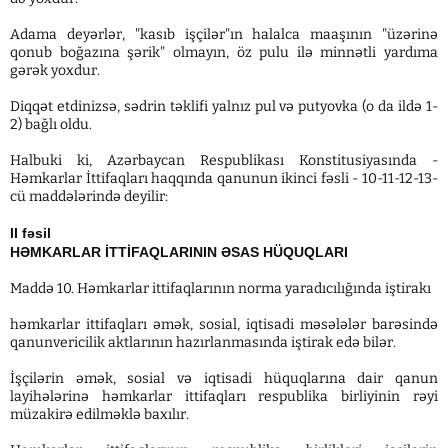
Adama deyərlər, "kasıb işçilər"ın halalca maaşının "üzərinə
qonub boğazına şərik" olmayın, öz pulu ilə minnətli yardıma
gərək yoxdur.
Diqqət etdinizsə, sədrin təklifi yalnız pul və putyovka (o da ildə 1-
2) bağlı oldu.
Halbuki ki, Azərbaycan Respublikası Konstitusiyasında -
Həmkarlar İttifaqları haqqında qanunun ikinci fəsli - 10-11-12-13-
cü maddələrində deyilir:
II fəsil
HƏMKARLAR İTTİFAQLARININ ƏSAS HÜQUQLARI
Maddə 10. Həmkarlar ittifaqlarının norma yaradıcılığında iştirakı
həmkarlar ittifaqları əmək, sosial, iqtisadi məsələlər barəsində
qanunvericilik aktlarının hazırlanmasında iştirak edə bilər.
İşçilərin əmək, sosial və iqtisadi hüquqlarına dair qanun
layihələrinə həmkarlar ittifaqları respublika birliyinin rəyi
müzakirə edilməklə baxılır.