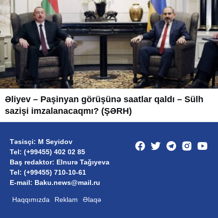
Əliyev – Paşinyan görüşünə saatlar qaldı – Sülh
sazişi imzalanacaqmı? (ŞƏRH)
Təsisçi: M Seyidov
Tel: (+99455) 402 02 85
Baş redaktor: Elnurə Tağıyeva
Tel: (+99455) 710-10-61
E-mail: Baku.news@mail.ru
Haqqımızda
Reklam
Əlaqə