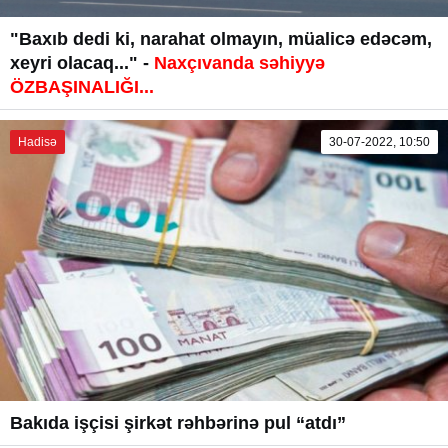
"Baxıb dedi ki, narahat olmayın, müalicə edəcəm,
xeyri olacaq..." -
Naxçıvanda səhiyyə
ÖZBAŞINALIĞI...
Hadisə
30-07-2022, 10:50
Bakıda işçisi şirkət rəhbərinə pul “atdı”