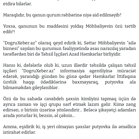
etdirə bilərlər.
Maraqlıdır, bu qanun qurum rəhbərinə niyə aid edilməyib?
Yoxsa, qanunun bu maddəsini yoldaş Möhbaliyevin özü tərtib
edib?!
"DogruXeber.az" olaraq qeyd edirik ki, Səttar Möhbaliyevin "ailə
biznesi" sayılan bu qurumun fəaliyyətində əsas narazılıq yaradan
tərəflərdən biri də Təhsil İşçiləri Azad Həmkarlar birliyidir.
Hansı ki, dəfələrlə olub ki, uzun illərdir təhsildə çalışan təhsil
işçiləri "DogruXeber.az" informasiya agentliyinə müraciət
edərək, yarandığı gündən bu günə qədər Həmkarlar İttifaqına
üzvlük haqqı ödədiklərinə baxmayaraq, putyovka ala
bilməməkdən gileyləniblər.
Özü də bu sahədə cavabdeh şəxsin kimliyini tapmaq üçün də
ayrıca zaman və işçi qrupu sərf etmək lazım gəlir. Kimə zəng
edirsən, o birinin üzərinə yönləndirir... Beləcə şikayətçi adamları
arada yorurlar ki, bezsin, əl çəksin...
Amma, eşidirik ki, iş yeri olmayan şəxslər putyovka ilə əməllicə
istirahət edirlər.