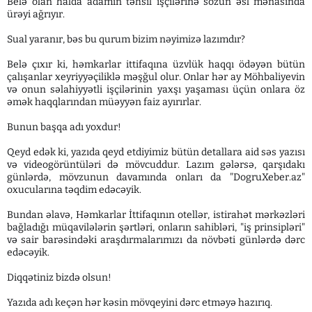
Belə olan halda adamın təhsil işçilərinə sözün əsl mənasında
ürəyi ağrıyır.
Sual yaranır, bəs bu qurum bizim nəyimizə lazımdır?
Belə çıxır ki, həmkarlar ittifaqına üzvlük haqqı ödəyən bütün
çalışanlar xeyriyyəçiliklə məşğul olur. Onlar hər ay Möhbaliyevin
və onun səlahiyyətli işçilərinin yaxşı yaşaması üçün onlara öz
əmək haqqlarından müəyyən faiz ayırırlar.
Bunun başqa adı yoxdur!
Qeyd edək ki, yazıda qeyd etdiyimiz bütün detallara aid səs yazısı
və videogörüntüləri də mövcuddur. Lazım gələrsə, qarşıdakı
günlərdə, mövzunun davamında onları da "DogruXeber.az"
oxucularına təqdim edəcəyik.
Bundan əlavə, Həmkarlar İttifaqının otellər, istirahət mərkəzləri
bağladığı müqavilələrin şərtləri, onların sahibləri, "iş prinsipləri"
və sair barəsindəki araşdırmalarımızı da növbəti günlərdə dərc
edəcəyik.
Diqqətiniz bizdə olsun!
Yazıda adı keçən hər kəsin mövqeyini dərc etməyə hazırıq.