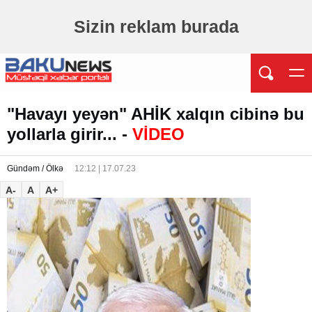
Sizin reklam burada
"Havayı yeyən" AHİK xalqın cibinə bu
yollarla girir... -
VİDEO
Gündəm / Ölkə
12:12 | 17.07.23
A-
A
A+