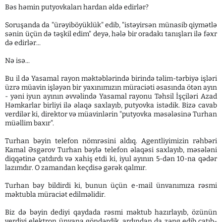
Bəs həmin putyovkaları hardan əldə edirlər?
Soruşanda da "ürəyiböyüklük" edib, "istəyirsən münasib qiymətlə
sənin üçün də təşkil edim" deyə, hələ bir oradakı tanışları ilə fəxr
də edirlər...
Nə isə...
Bu il də Yasamal rayon məktəblərində birində təlim-tərbiyə işləri
üzrə müavin işləyən bir yaxınımızın müraciəti əsasında ötən ayın
- yəni iyun ayının əvvəlində Yasamal rayonu Təhsil İşçiləri Azad
Həmkarlar birliyi ilə əlaqə saxlayıb, putyovka istədik. Bizə cavab
verdilər ki, direktor və müavinlərin "putyovka məsələsinə Turhan
müəllim baxır".
Turhan bəyin telefon nömrəsini aldıq. Agentliyimizin rəhbəri
Kamal Əsgərov Turhan bəylə telefon əlaqəsi saxlayıb, məsələni
diqqətinə çatdırdı və xahiş etdi ki, iyul ayının 5-dən 10-na qədər
lazımdır. O zamandan keçdisə gərək qalmır.
Turhan bəy bildirdi ki, bunun üçün e-mail ünvanımıza rəsmi
məktubla müraciət edilməlidir.
Biz də bəyin dediyi qaydada rəsmi məktub hazırlayıb, özünün
verdiyi elektron ünvana göndərdik, ardından da zəng edib çatıb-