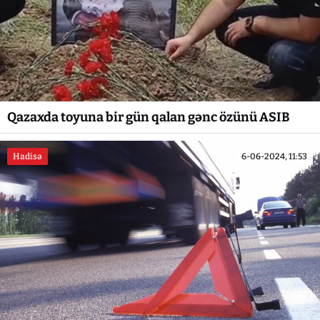
Qazaxda toyuna bir gün qalan gənc özünü ASIB
Hadisə
6-06-2024, 11:53