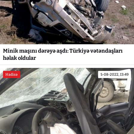
Minik maşını dərəyə aşdı: Türkiyə vətəndaşları
həlak oldular
Hadisə
5-08-2022, 13:49