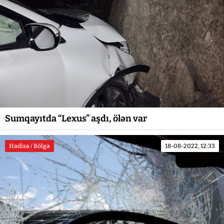
Sumqayıtda “Lexus” aşdı, ölən var
Hadisə / Bölgə
18-08-2022, 12:33