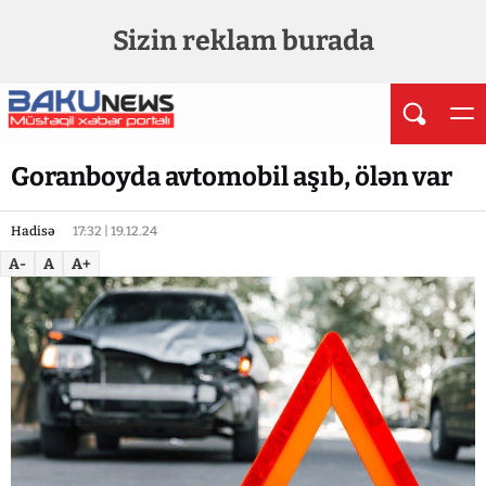
Sizin reklam burada
Goranboyda avtomobil aşıb, ölən var
Hadisə
17:32 | 19.12.24
A-
A
A+