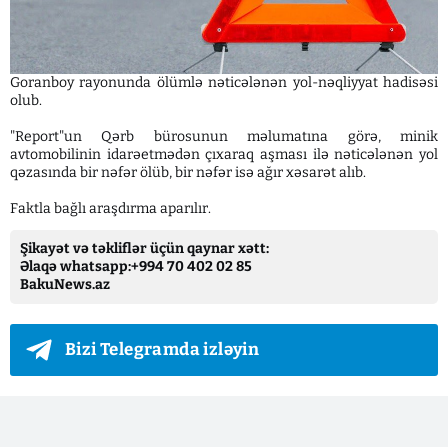
Goranboy rayonunda ölümlə nəticələnən yol-nəqliyyat hadisəsi
olub.
"Report"un Qərb bürosunun məlumatına görə, minik
avtomobilinin idarəetmədən çıxaraq aşması ilə nəticələnən yol
qəzasında bir nəfər ölüb, bir nəfər isə ağır xəsarət alıb.
Faktla bağlı araşdırma aparılır.
Şikayət və təkliflər üçün qaynar xətt:
Əlaqə whatsapp:+994 70 402 02 85
BakuNews.az
Bizi Telegramda izləyin