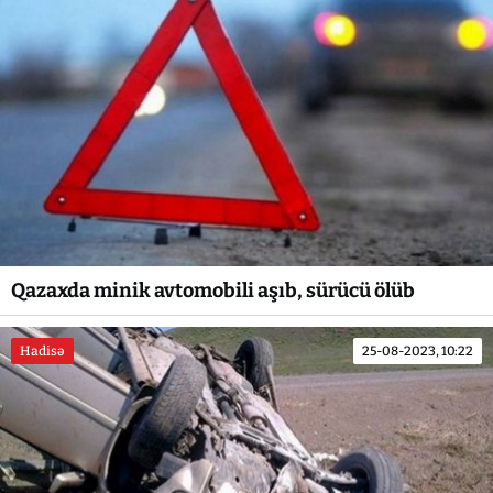
Qazaxda minik avtomobili aşıb, sürücü ölüb
Hadisə
25-08-2023, 10:22