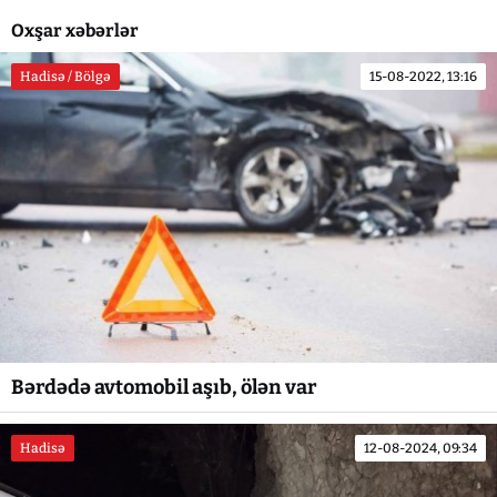
Oxşar xəbərlər
Hadisə / Bölgə
15-08-2022, 13:16
Bərdədə avtomobil aşıb, ölən var
Hadisə
12-08-2024, 09:34