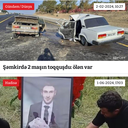
Gündəm / Dünya
2-02-2024, 10:27
Şəmkirdə 2 maşın toqquşdu: ölən var
Hadisə
1-06-2024, 17:03