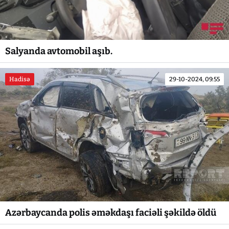
Salyanda avtomobil aşıb.
Hadisə
29-10-2024, 09:55
Azərbaycanda polis əməkdaşı faciəli şəkildə öldü