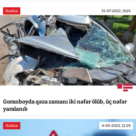
Hadisə
31-07-2022, 15:05
Goranboyda qəza zamanı iki nəfər ölüb, üç nəfər
yaralanıb
Hadisə
4-09-2022, 12:29