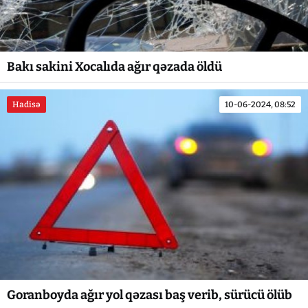
Bakı sakini Xocalıda ağır qəzada öldü
Hadisə
10-06-2024, 08:52
Goranboyda ağır yol qəzası baş verib, sürücü ölüb