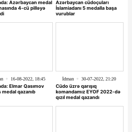
ada: Azərbaycan medal
Azərbaycan cüdoçuları
masında 4-cü pilləyə
İslamiadanı 5 medalla başa
di
vurublar
an
16-08-2022, 18:45
İdman
30-07-2022, 21:20
ada: Elmar Qasımov
Cüdo üzrə qarışıq
 medal qazanıb
komandamız EYOF 2022-də
qızıl medal qazandı