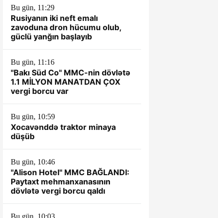
Bu gün, 11:29
Rusiyanın iki neft emalı
zavoduna dron hücumu olub,
güclü yanğın başlayıb
Bu gün, 11:16
"Bakı Süd Co" MMC-nin dövlətə
1.1 MİLYON MANATDAN ÇOX
vergi borcu var
Bu gün, 10:59
Xocavənddə traktor minaya
düşüb
Bu gün, 10:46
"Alison Hotel" MMC BAĞLANDI:
Paytaxt mehmanxanasının
dövlətə vergi borcu qaldı
Bu gün, 10:03