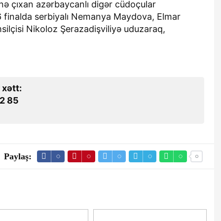
nə çıxan azərbaycanlı digər cüdoçular
 finalda serbiyalı Nemanya Maydova, Elmar
ilçisi Nikoloz Şerazadişviliyə uduzaraq,
 xətt:
2 85
Paylaş: