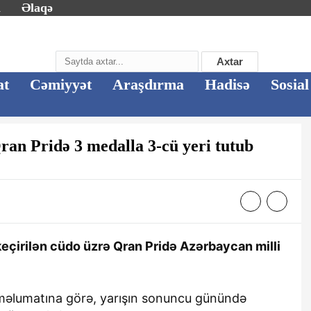
m
Əlaqə
Axtar
at
Cəmiyyət
Araşdırma
Hadisə
Sosial
an Pridə 3 medalla 3-cü yeri tutub
eçirilən cüdo üzrə Qran Pridə Azərbaycan milli
məlumatına görə, yarışın sonuncu günündə