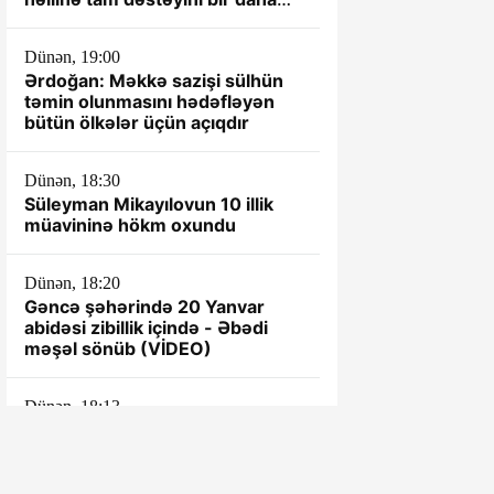
təsdiqləyib
Dünən, 19:00
Ərdoğan: Məkkə sazişi sülhün
təmin olunmasını hədəfləyən
bütün ölkələr üçün açıqdır
Dünən, 18:30
Süleyman Mikayılovun 10 illik
müavininə hökm oxundu
Dünən, 18:20
Gəncə şəhərində 20 Yanvar
abidəsi zibillik içində - Əbədi
məşəl sönüb (VİDEO)
Dünən, 18:13
Latın Amerikasında böyük
investisiya: ARDNF qlobal enerji
bazarında mövqeyini gücləndirir
– TƏHLİL