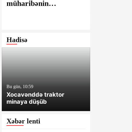
müharibənin
maşınlarda
yaralarının
edilir? – “
bağlanmasına şərait
istəyirsiniz
yaratmayan Dövlət
edin” deyən
Şəhərsalma və
iddialar
Hadisə
Arxitektura Komitəsi -
SAKİNLƏRDƏN
SENSASİON
İDDİALAR
Bu gün, 10:59
Dünən, 18:30
Xocavənddə traktor
Süleyman Mi
minaya düşüb
illik müavin
oxundu
Xəbər lenti