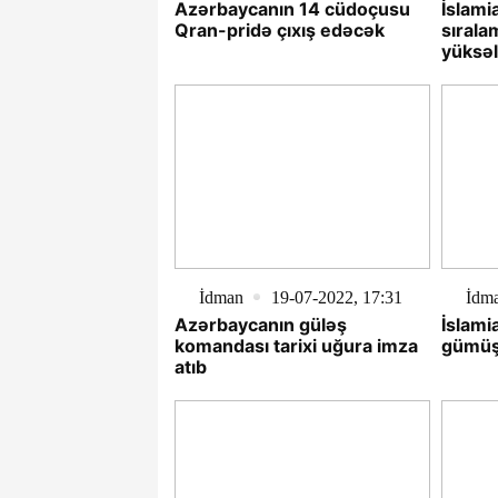
Azərbaycanın 14 cüdoçusu
İslami
Qran-pridə çıxış edəcək
sırala
yüksəl
İdman
19-07-2022, 17:31
İdm
Azərbaycanın güləş
İslami
komandası tarixi uğura imza
gümüş
atıb