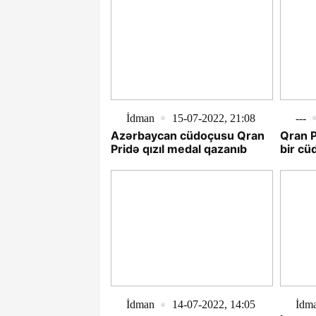
İdman
15-07-2022, 21:08
---
Azərbaycan cüdoçusu Qran
Qran P
Pridə qızıl medal qazanıb
bir cü
İdman
14-07-2022, 14:05
İdm