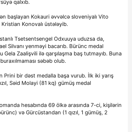
rsüyə qalxıb.
ən başlayan Kokauri əvvəlcə sloveniyalı Vito
 Kristian Konovalı üstələyib.
ustanlı Tsetsentsengel Odxuuya uduzsa da,
afael Silvanı yenməyi bacarıb. Bürünc medal
Gela Zaalişvili ilə qarşılaşma baş tutmayıb. Buna
 buraxılmaması səbəb olub.
Prini bir dəst medalla başa vurub. İlk iki yarış
zıl, Səid Molayi (81 kq) gümüş medal
manda hesabında 69 ölkə arasında 7-ci, kişilərin
 bürünc) və Gürcüstandan (1 qızıl, 1 gümüş, 2