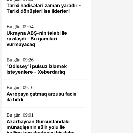
Tarixi hadisələri zaman yaradır -
Tarixi dönüşləri isə liderlər!
Bu gün, 09:54
Ukrayna ABŞ-nin tələbi ilə
razılaşdı - Bu gəmiləri
vurmayacaq
Bu gün, 09:26
“Odissey”i pulsuz izləmək
istəyənlərə - Xəbərdarlıq
Bu gün, 09:16
Avropaya çatmaq arzusu faciə
ilə bitdi
Bu gün, 09:01
Azərbaycan Gürcüstandakı
münaqişənin sülh yolu ilə
həllinə tam dəstəyini bir daha