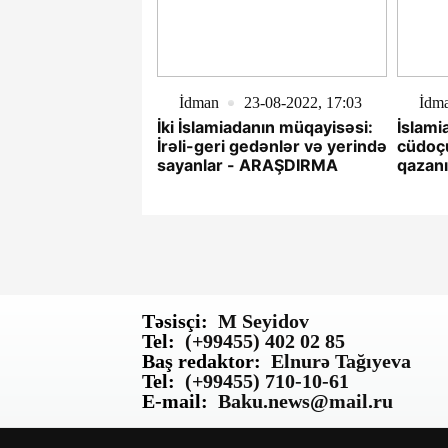
İdman
23-08-2022, 17:03
İdm
İki İslamiadanın müqayisəsi:
İslami
İrəli-geri gedənlər və yerində
cüdoçu
sayanlar - ARAŞDIRMA
qazanı
Təsisçi:
M Seyidov
Tel:
(+99455) 402 02 85
Baş redaktor:
Elnurə Tağıyeva
Tel:
(+99455) 710-10-61
E-mail:
Baku.news@mail.ru