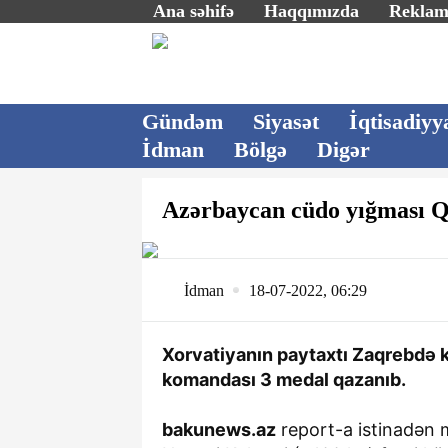
Ana səhifə
Haqqımızda
Rekla
Gündəm
Siyasət
İqtisadiyy
İdman
Bölgə
Digər
Azərbaycan cüdo yığması Qr
İdman
18-07-2022, 06:29
Xorvatiyanın paytaxtı Zaqrebdə k
komandası 3 medal qazanıb.
bakunews.az
report-a istinadən 