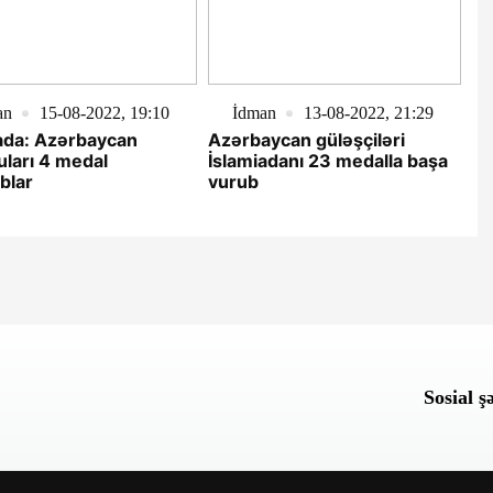
an
15-08-2022, 19:10
İdman
13-08-2022, 21:29
ada: Azərbaycan
Azərbaycan güləşçiləri
ları 4 medal
İslamiadanı 23 medalla başa
blar
vurub
Sosial ş