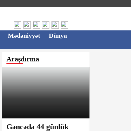
Mədəniyyət
Dünya
Araşdırma
Gəncədə 44 günlük
Ağsu bazar