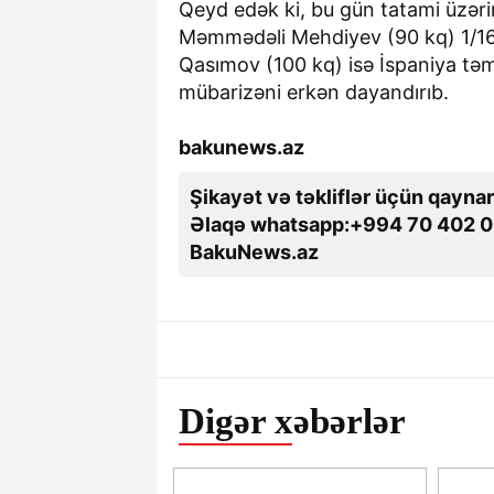
Qeyd edək ki, bu gün tatami üzəri
Məmmədəli Mehdiyev (90 kq) 1/16
Qasımov (100 kq) isə İspaniya təms
mübarizəni erkən dayandırıb.
bakunews.az
Şikayət və təkliflər üçün qaynar
Əlaqə whatsapp:+994 70 402 0
BakuNews.az
Digər xəbərlər