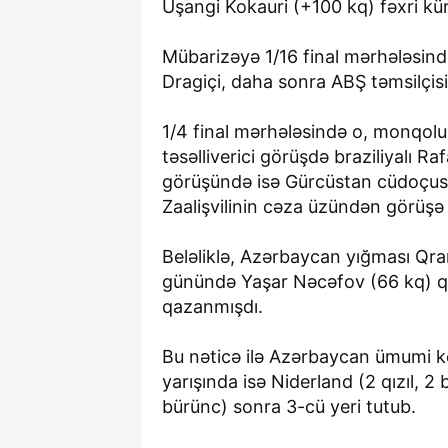
Uşangi Kokauri (+100 kq) fəxri kü
Mübarizəyə 1/16 final mərhələsind
Dragiçi, daha sonra ABŞ təmsilçisi
1/4 final mərhələsində o, monqol
təsəlliverici görüşdə braziliyalı R
görüşündə isə Gürcüstan cüdoçusu 
Zaalişvilinin cəza üzündən görüşə
Beləliklə, Azərbaycan yığması Qran 
günündə Yaşar Nəcəfov (66 kq) qı
qazanmışdı.
Bu nəticə ilə Azərbaycan ümumi ko
yarışında isə Niderland (2 qızıl, 2
bürünc) sonra 3-cü yeri tutub.