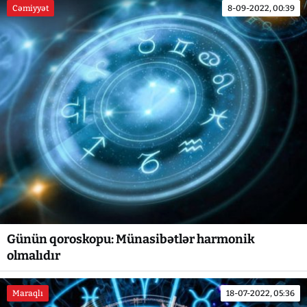
Cəmiyyət
8-09-2022, 00:39
Günün qoroskopu: Münasibətlər harmonik
olmalıdır
Maraqlı
18-07-2022, 05:36