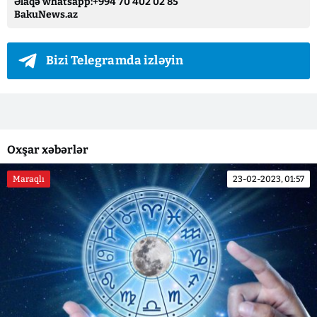
Əlaqə whatsapp:+994 70 402 02 85
BakuNews.az
Bizi Telegramda izləyin
Oxşar xəbərlər
Maraqlı
23-02-2023, 01:57