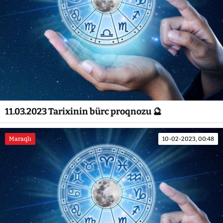
11.03.2023 Tarixinin bürc proqnozu 🔮
Maraqlı
10-02-2023, 00:48