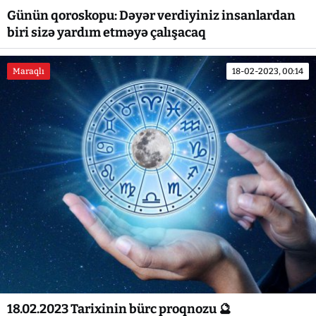
Günün qoroskopu: Dəyər verdiyiniz insanlardan
biri sizə yardım etməyə çalışacaq
Maraqlı
18-02-2023, 00:14
18.02.2023 Tarixinin bürc proqnozu 🔮