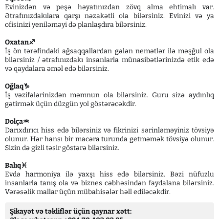
Evinizdən və peşə həyatınızdan zövq alma ehtimalı var.
Ətrafınızdakılara qarşı nəzakətli ola bilərsiniz. Evinizi və ya
ofisinizi yeniləməyi də planlaşdıra bilərsiniz.
Oxatan♐️
İş ön tərəfindəki ağsaqqallardan gələn nemətlər ilə məşğul ola
bilərsiniz / ətrafınızdakı insanlarla münasibətlərinizdə etik edə
və qaydalara əməl edə bilərsiniz.
Oğlaq♑️
İş vəzifələrinizdən məmnun ola bilərsiniz. Guru sizə aydınlıq
gətirmək üçün düzgün yol göstərəcəkdir.
Dolça♒️
Darıxdırıcı hiss edə bilərsiniz və fikrinizi sərinləməyiniz tövsiyə
olunur. Hər hansı bir macəra turunda getməmək tövsiyə olunur.
Sizin də gizli təsir göstərə bilərsiniz.
Balıq♓️
Evdə harmoniya ilə yaxşı hiss edə bilərsiniz. Bəzi nüfuzlu
insanlarla tanış ola və biznes cəbhəsindən faydalana bilərsiniz.
Vərəsəlik mallar üçün mübahisələr həll ediləcəkdir.
Şikayət və təkliflər üçün qaynar xətt: