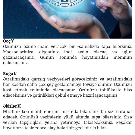
Qoç♈️
Özünüzü özünə inam verəcək bir -sanializdə tapa bilərsiniz.
Məqsədlərinizə diqqətiniz indi aydın olacaq və uğur
qazanacaqsınız. Günün sonunda həyatınızdan məmnun
qalacaqsınız.
Buğa♉️
Ətrafınızdakı qarışıq vəziyyətləri görəcəksiniz və ətrafınızdakı
hər kəsdən daha çox şey gözləməməyi tövsiyə olunur. Özünüzü
kəşf etmək rejimində olacaqsınız. Özünüzü təhlükəsiz hiss
edəcəksiniz və çətinlikləri qəbul etməyə hazırlaşacaqsınız.
Əkizlər♊️
Ətrafınızdakı mənfi enerjini hiss edə bilərsiniz, bu sizi narahat
edəcək. Özünüzü vəzifələrin yükü altında tapa bilərsiniz. Sizə
verilən tapşırıqları yerinə yetirməyə tələsəcəksiniz. Peşəkar
həyatınıza təsir edəcək layihələriniz gecikdirilə bilər.