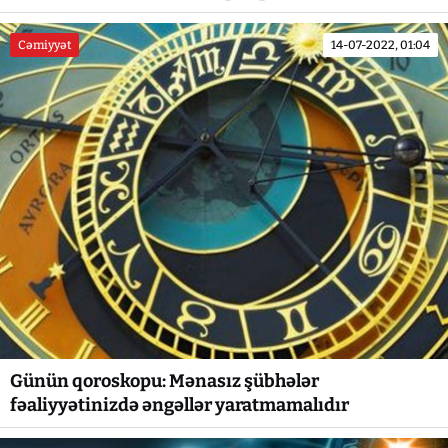
Cəmiyyət
14-07-2022, 01:04
Günün qoroskopu: Mənasız şübhələr
fəaliyyətinizdə əngəllər yaratmamalıdır