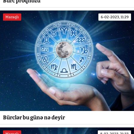
Bürc proqnozu
Maraqlı
6-02-2023, 11:29
Bürclər bu günə nə deyir