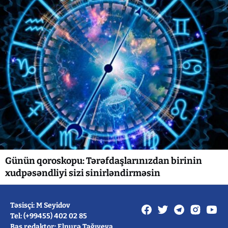
Günün qoroskopu: Tərəfdaşlarınızdan birinin
xudpəsəndliyi sizi sinirləndirməsin
Təsisçi: M Seyidov
Tel: (+99455) 402 02 85
Baş redaktor: Elnurə Tağıyeva