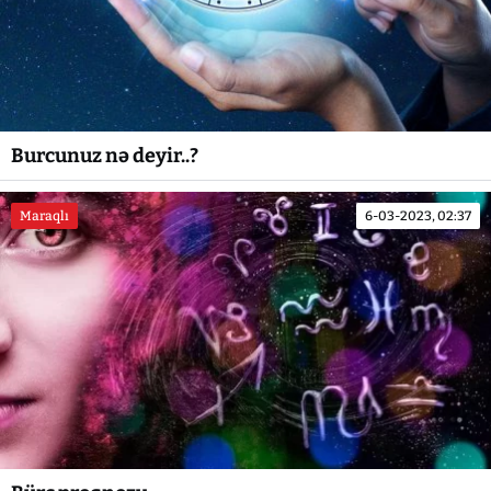
Burcunuz nə deyir..?
Maraqlı
6-03-2023, 02:37