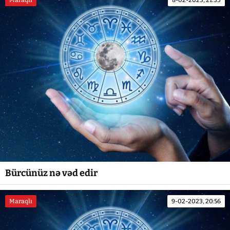
Maraqlı
8-02-2023, 21:33
Bürcünüz nə vəd edir
Maraqlı
9-02-2023, 20:56