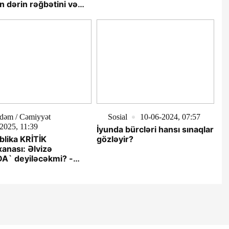
ın dərin rəğbətini və
formalaşdırıb.
ini qazanıb
dəm / Cəmiyyət
Sosial
10-06-2024, 07:57
2025, 11:39
İyunda bürcləri hansı sınaqlar
lika KRİTİK
gözləyir?
anası: Əlvizə
A` deyiləcəkmi? -
AM VAR...