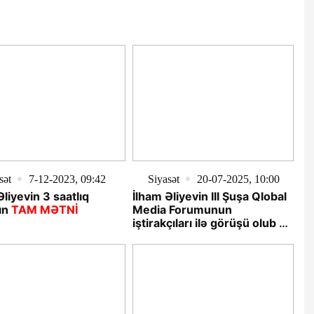
sət
7-12-2023, 09:42
Siyasət
20-07-2025, 10:00
Əliyevin 3 saatlıq
İlham Əliyevin III Şuşa Qlobal
ın
TAM MƏTNİ
Media Forumunun
iştirakçıları ilə görüşü olub -
YENİLƏNİB