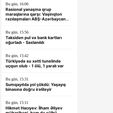
Bu gün, 16:06
Rasional yanaşma qrup
maraqlarına qarşı: Vaşinqton
razılaşmaları ABŞ-Azərbaycan
münasibətlərində yeni dövrün
əsası kimi
Bu gün, 15:56
Taksidən pul və bank kartları
oğurladı - Saxlanıldı
Bu gün, 15:42
Türkiyədə su xətti tunelində
uçqun olub - 1 ölü, 1 yaralı var
Bu gün, 15:31
Sumqayıtda yol çökdü: Yaşayış
binasına doğru irəliləyir
Bu gün, 15:11
Hikmət Hacıyev: İlham Əliyev
müharibəni, həm də sülhü