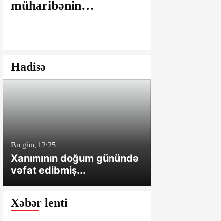
müharibənin
maşınlarda
yaralarının
edilir? – “
bağlanmasına şərait
istəyirsiniz
yaratmayan Dövlət
edin” deyən
Şəhərsalma və
iddialar
Hadisə
Arxitektura Komitəsi -
SAKİNLƏRDƏN
SENSASİON
İDDİALAR
Bu gün, 12:25
Bu gün, 12:01
Xanımının doğum günündə
Cəlilabadda 
vəfat edibmiş...
sahə və tövl
Xəbər lenti