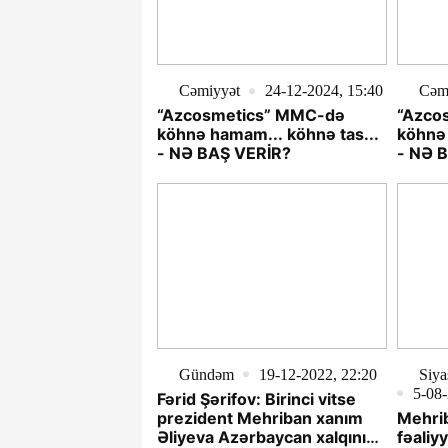
Cəmiyyət
24-12-2024, 15:40
Cəm
“Azcosmetics” MMC-də
“Azco
köhnə hamam... köhnə tas...
köhnə 
- NƏ BAŞ VERİR?
- NƏ 
Gündəm
19-12-2022, 22:20
Siya
5-08-
Fərid Şərifov: Birinci vitse
prezident Mehriban xanım
Mehrib
Əliyeva Azərbaycan xalqının
fəaliy