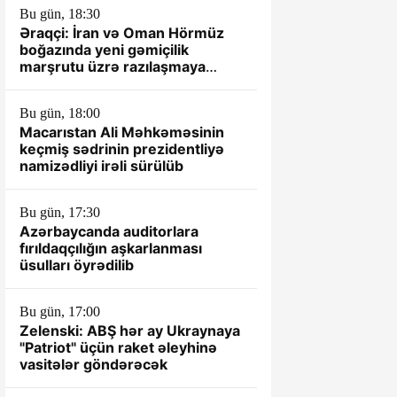
Bu gün, 18:30
Əraqçi: İran və Oman Hörmüz
boğazında yeni gəmiçilik
marşrutu üzrə razılaşmaya
yaxındır
Bu gün, 18:00
Macarıstan Ali Məhkəməsinin
keçmiş sədrinin prezidentliyə
namizədliyi irəli sürülüb
Bu gün, 17:30
Azərbaycanda auditorlara
fırıldaqçılığın aşkarlanması
üsulları öyrədilib
Bu gün, 17:00
Zelenski: ABŞ hər ay Ukraynaya
"Patriot" üçün raket əleyhinə
vasitələr göndərəcək