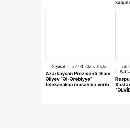
dərin rəğbətini və sevgisini
xalqın
qazanıb
sevgis
Siyasət
27-08-2025, 10:22
Gün
8-01-
Azərbaycan Prezidenti İlham
Əliyev “Əl-Ərəbiyyə”
Respub
telekanalına müsahibə verib
Xəstəx
`ƏLVİD
İTTİH