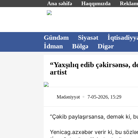
Ana səhifə
Haqqımızda
Rekla
Gündəm
Siyasət
İqtisadiyy
İdman
Bölgə
Digər
“Yaxşılıq edib çəkirsənsə,
artist
Mədəniyyət
7-05-2026, 15:29
“Çəkib paylaşırsansa, demək ki, bu 
Yenicag.azxəbər verir ki, bu sözl