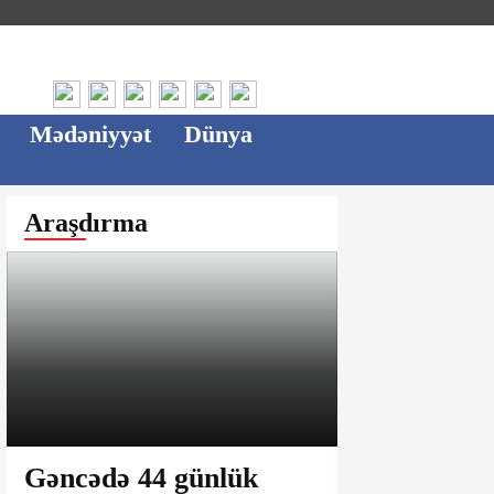
Mədəniyyət
Dünya
Araşdırma
Gəncədə 44 günlük
Ağsu bazar