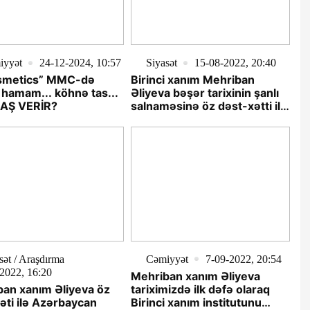
iyyət
24-12-2024, 10:57
Siyasət
15-08-2022, 20:40
smetics” MMC-də
Birinci xanım Mehriban
hamam... köhnə tas...
Əliyeva bəşər tarixinin şanlı
BAŞ VERİR?
salnaməsinə öz dəst-xətti ilə
daxil olan görkəmli
şəxsiyyətdir
sət / Araşdırma
Cəmiyyət
7-09-2022, 20:54
2022, 16:20
Mehriban xanım Əliyeva
an xanım Əliyeva öz
tariximizdə ilk dəfə olaraq
yəti ilə Azərbaycan
Birinci xanım institutunu