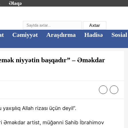
m
Əlaqə
Axtar
at
Cəmiyyət
Araşdırma
Hadisə
Sosial
 demək niyyətin başqadır” – Əməkdar
yaxşılıq Allah rizası üçün deyil”.
əri Əməkdar artist, müğənni Sahib İbrahimov