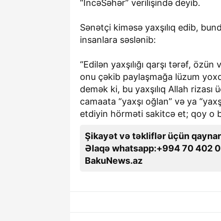
“İncəSəhər” verilişində deyib.
Sənətçi kiməsə yaxşılıq edib, bu
insanlara səslənib:
“Edilən yaxşılığı qarşı tərəf, özün 
onu çəkib paylaşmağa lüzum yoxdur
demək ki, bu yaxşılıq Allah rizası
camaata “yaxşı oğlan” və ya “yaxş
etdiyin hörməti sakitcə et; qoy o bil
Şikayət və təkliflər üçün qaynar
Əlaqə whatsapp:+994 70 402 0
BakuNews.az