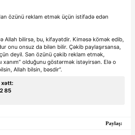
ndan özünü reklam etmək üçün istifadə edən
və Allah bilirsə, bu, kifayətdir. Kiməsə kömək edib,
 onu onsuz da bilən bilir. Çəkib paylaşırsansa,
 üçün deyil. Sən özünü çəkib reklam etmək,
ı xanım” olduğunu göstərmək istəyirsən. Elə o
sin, Allah bilsin, bəsdir”.
 xətt:
2 85
Paylaş: