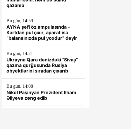
qazanıb
Bu gün, 14:59
AYNA şefi öz ampulasında -
Kartdan pul çıxır, aparat isə
“balansınızda pul yoxdur” deyir
Bu gün, 14:21
Ukrayna Qara dənizdəki "Sivaş"
qazma qurğusunda Rusiya
obyektlərini sıradan çıxarıb
Bu gün, 14:08
Nikol Paşinyan Prezident İlham
Əliyevə zəng edib
Bu gün, 14:04
Nikol Paşinyan Prezident İlham
Əliyevə zəng edib