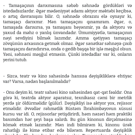
- Tamaşaçının darıxmasına səbəb səhnədə gördükləri və
istedadsızlardır. Əgər mədəniyyət adamı aktyor məktəbi keçibsə,
o artıq davranışını bilir. O, səhnədə obrazını elə oynayır ki,
tamaşaçı darıxmır. Mən tamaşaçını qınamıram. Əgər, o,
tamaşada darıxırsa, ya tamaşanı bəyənmir, ya da aktyoru və
yaxud da məhz o yanlış ünvandadır. Ümumiyyətlə, tamaşaçının
nəyi sevdiyini bilmək lazımdır. Amma qətiyyən tamaşaçı
zövqünün arxasınca getmək olmaz. Əgər sənətkar səhnəyə çıxıb
tamaşaçını darıxdırırsa, onda o gedib başqa bir işlə məşğul olsun.
Yəni, səhnəni məşğul etməsin. Çünki istedadlar var ki, onların
yerini tutub.
- Sizcə, teatr və kino sahəsində hansısa dəyişikliklərə ehtiyac
var? Varsa, nədən başlanılmalıdır?
- Onu deyim ki, teatr sahəsi kino sahəsindən qat-qat fəaldır. Ona
görə ki, teatrda aktyor aparatsız, texnikasız cəmi bir metrlik
yerdə şir öldürməlidir (gülür). Dəyişikliyi isə aktyor yox, rejissor
etməlidir. Əvvəllər rəhmətlik Rüstəm İbrahimbəyovun xüsusi
kursu var idi. O, rejissorlar yetişdirirdi, həm nəzəri həm praktiki
baxımdan hər şeyi başa salırdı. Bu gün kinonun dirçəlməsinə
kömək etmək lazımdır. Mən indi bilmirəm ki, kinonu ürək
rahatlığı ilə kimə etibar edə bilərəm. Repertuarda dəyişiklik