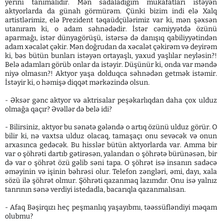
yerini tanımalıdır. Mən sadaladığım mükafatları istəyən
aktyorlarda da günah görmürəm. Çünki bizim indi elə Xalq
artistlərimiz, elə Prezident təqaüdçülərimiz var ki, mən şəxsən
utanıram ki, o adam səhnədədir. İstər cəmiyyətdə özünü
aparmağı, istər dünyagörüşü, istərsə də danışıq qabiliyyətindən
adam xəcalət çəkir. Mən doğrudan da xəcalət çəkirəm və deyirəm
ki, bəs bütün bunları istəyən ortayaşlı, yaxud yaşlılar neyləsin?!
Belə adamları görüb onlar da istəyir. Düşünür ki, onda var məndə
niyə olmasın?! Aktyor yaşa dolduqca səhnədən getmək istəmir.
İstəyir ki, o həmişə diqqət mərkəzində olsun.
- Əksər gənc aktyor və aktrisalar peşəkarlıqdan daha çox ulduz
olmağa qaçır? Əvəllər də belə idi?
- Bilirsiniz, aktyor bu sənətə gələndə o artıq özünü ulduz görür. O
bilir ki, nə vaxtsa ulduz olacaq, tamaşaçı onu sevəcək və onun
arxasınca gedəcək. Bu hisslər bütün aktyorlarda var. Amma bir
var o şöhrəti dartıb gətirəsən, yalandan o şöhrətə bürünəsən, bir
də var o şöhrət özü gəlib səni tapa. O şöhrət isə insanın sadəcə
əməyinin və işinin bəhrəsi olur. Telefon zəngləri, əmi, dayı, xala
sözü ilə şöhrət olmur. Şöhrəti qazanmaq lazımdır. Onu isə yalnız
tanrının sənə verdiyi istedadla, bacarıqla qazanmalısan.
- Afaq Bəşirqızı heç peşmanlıq yaşayıbmı, təəssüfləndiyi məqam
olubmu?