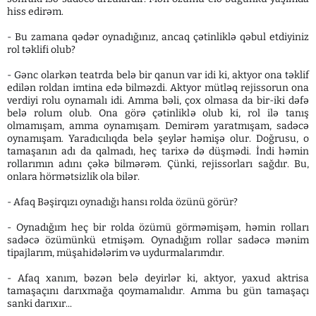
hiss edirəm.
- Bu zamana qədər oynadığınız, ancaq çətinliklə qəbul etdiyiniz
rol təklifi olub?
- Gənc olarkən teatrda belə bir qanun var idi ki, aktyor ona təklif
edilən roldan imtina edə bilməzdi. Aktyor mütləq rejissorun ona
verdiyi rolu oynamalı idi. Amma bəli, çox olmasa da bir-iki dəfə
belə rolum olub. Ona görə çətinliklə olub ki, rol ilə tanış
olmamışam, amma oynamışam. Demirəm yaratmışam, sadəcə
oynamışam. Yaradıcılıqda belə şeylər həmişə olur. Doğrusu, o
tamaşanın adı da qalmadı, heç tarixə də düşmədi. İndi həmin
rollarımın adını çəkə bilmərəm. Çünki, rejissorları sağdır. Bu,
onlara hörmətsizlik ola bilər.
- Afaq Bəşirqızı oynadığı hansı rolda özünü görür?
- Oynadığım heç bir rolda özümü görməmişəm, həmin rolları
sadəcə özümünkü etmişəm. Oynadığım rollar sadəcə mənim
tipajlarım, müşahidələrim və uydurmalarımdır.
- Afaq xanım, bəzən belə deyirlər ki, aktyor, yaxud aktrisa
tamaşaçını darıxmağa qoymamalıdır. Amma bu gün tamaşaçı
sanki darıxır...