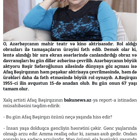
O, Azərbaycanın mahir teatr və kino aktrisasıdır. Rol aldığı
obrazları ilə tamaşaçıların ürəyini fəth edib. Demək olar ki,
lentə alındığı bir sıra ekran əsərlərində canlandırdığı obraz və
davranışları bu gün dillər əzbərinə çevrilib. Azərbaycanın böyük
aktyoru Bəşir Səfəroğlunun ailəsində dünyaya göz açması isə
Afaq Bəşirqızının həm peşəkar aktrisaya çevrilməsində, həm də
ürəkləri daha da fəth etməsində böyük rol oynayıb. A.Bəşirqızı
1955-ci ilin avqustun 15-də anadan olub. Bu gün onun 67 yaşı
tamam olur.
Xalq artisti Afaq Bəşirqızının
bakunews.az
-ya report-a istinadən
müsahibəsini təqdim edirik:
- Bu gün Afaq Bəşirqızı özünü neçə yaşında hiss edir?
- İnsan yaşa dolduqca gəncliyin həsrətini çəkir. Gənc yaşlarında
olmağı arzu edir. Amma reallıq odur ki, zaman axıb gedir. Ondan
sonrakı isə sadəcə arzulardır. Mən özümü elə bugünkü yaşımda