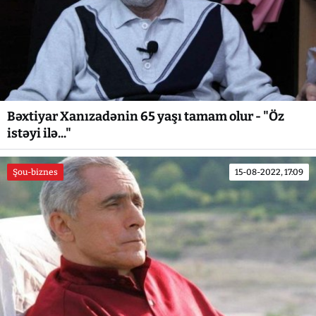
Bəxtiyar Xanızadənin 65 yaşı tamam olur - "Öz
istəyi ilə..."
Şou-biznes
15-08-2022, 17:09