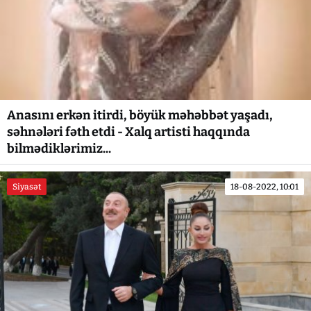
Anasını erkən itirdi, böyük məhəbbət yaşadı,
səhnələri fəth etdi - Xalq artisti haqqında
bilmədiklərimiz...
Siyasət
18-08-2022, 10:01