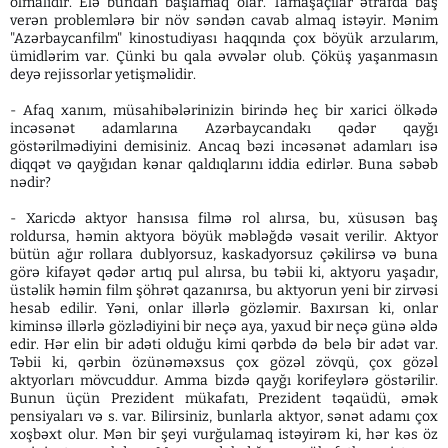
olmalıdır. Elə bundan başlamaq olar. Tamaşaçılar ətrafda baş
verən problemlərə bir növ səndən cavab almaq istəyir. Mənim
"Azərbaycanfilm" kinostudiyası haqqında çox böyük arzularım,
ümidlərim var. Çünki bu qala əvvələr olub. Çöküş yaşanmasın
deyə rejissorlar yetişməlidir.
- Afaq xanım, müsahibələrinizin birində heç bir xarici ölkədə
incəsənət adamlarına Azərbaycandakı qədər qayğı
göstərilmədiyini demisiniz. Ancaq bəzi incəsənət adamları isə
diqqət və qayğıdan kənar qaldıqlarını iddia edirlər. Buna səbəb
nədir?
- Xaricdə aktyor hansısa filmə rol alırsa, bu, xüsusən baş
roldursa, həmin aktyora böyük məbləğdə vəsait verilir. Aktyor
bütün ağır rollara dublyorsuz, kaskadyorsuz çəkilirsə və buna
görə kifayət qədər artıq pul alırsa, bu təbii ki, aktyoru yaşadır,
üstəlik həmin film şöhrət qazanırsa, bu aktyorun yeni bir zirvəsi
hesab edilir. Yəni, onlar illərlə gözləmir. Baxırsan ki, onlar
kiminsə illərlə gözlədiyini bir neçə aya, yaxud bir neçə günə əldə
edir. Hər elin bir adəti olduğu kimi qərbdə də belə bir adət var.
Təbii ki, qərbin özünəməxsus çox gözəl zövqü, çox gözəl
aktyorları mövcuddur. Amma bizdə qayğı korifeylərə göstərilir.
Bunun üçün Prezident mükafatı, Prezident təqaüdü, əmək
pensiyaları və s. var. Bilirsiniz, bunlarla aktyor, sənət adamı çox
xoşbəxt olur. Mən bir şeyi vurğulamaq istəyirəm ki, hər kəs öz