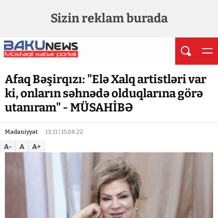
Sizin reklam burada
Afaq Bəşirqızı: "Elə Xalq artistləri var
ki, onların səhnədə olduqlarına görə
utanıram" - MÜSAHİBƏ
Mədəniyyət
13:11 | 15.08.22
A-
A
A+