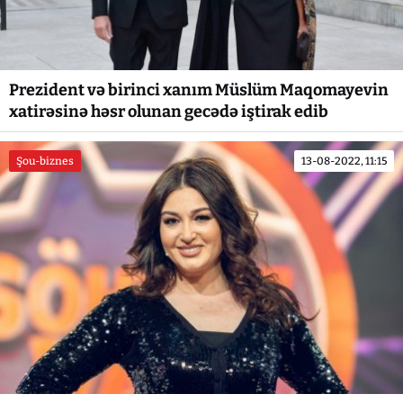
Prezident və birinci xanım Müslüm Maqomayevin
xatirəsinə həsr olunan gecədə iştirak edib
Şou-biznes
13-08-2022, 11:15