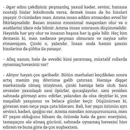
- Əgər adını çəkdiyiniz peşmanlıq, yaxud kədər, sevinc, hansısa
nostalji hislər leksikonda varsa, demək insan da bu hissləri
yaşayır. O cümlədən mən. Amma insan addım atmazdan əvvəl bir
fikirləşməlidir. Bəzən insanın emosional məqamları olur və o
əsəblərini idarə edə bilmir. Amma insan sonrasını düşünməlidir.
Həyatda hər şey olur və insanın başına hər iş gələ bilir. Heç kim
deməsin ki, mən nədənsə peşman olmuram və nəyisə səhv
etməmişəm. Çünki o, yalandır. İnsan onda həmin şəxsin
hisslərinə də şübhə ilə yanaşır.
- Afaq xanım, hələ də əvvəlki kimi yaratmaq, müxtəlif rollarda
oynamaq həvəsiniz var?
- Aktyor həyatı çox qəribədir. Bütün mərhələri keçdikdən sonra
artıq mənim yaş dövrümə gəlib çatırsan. Həmişə diqqət
mərkəzində olmaq istəyirsən, çünki həmişə belə olub. Səni
sevənlər yaxınlaşıb səni öpürlər, qucaqlayırlar, səni yenidən
səhnədə görməyi arzu edirlər, yalandan da olsa deyirlər ki, yox
maşallah yaxşısınız və beləcə günlər keçir. Düşünürsən ki,
görəsən mən neçə yaşa çata biləcəm. Bəli, hər yaşın özünün ayrı
sevinci, kədəri, qayğısı var. Amma məndən soruşursunuzsa, mən
67 yaşım olduğunu bilsəm də, özümdə hələ də gənc enerjisini,
tamaşaçını ələ almaq gücünü, səhnədə oynamaq həvəsini hiss
edirəm və buna görə də çox xoşbəxtəm.