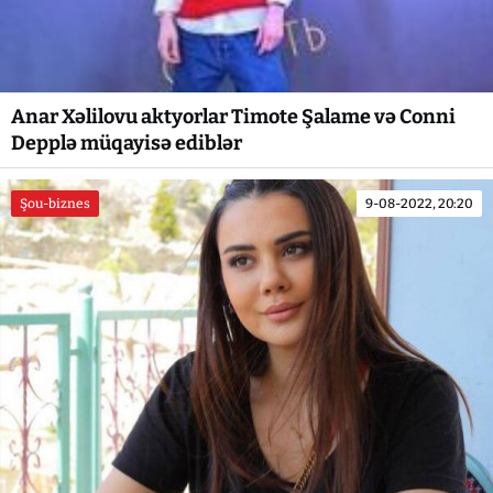
Anar Xəlilovu aktyorlar Timote Şalame və Conni
Depplə müqayisə ediblər
Şou-biznes
9-08-2022, 20:20