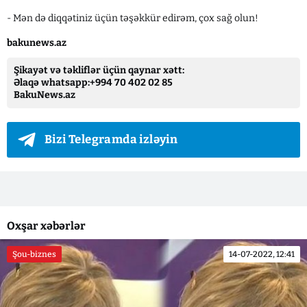
- Mən də diqqətiniz üçün təşəkkür edirəm, çox sağ olun!
bakunews.az
Şikayət və təkliflər üçün qaynar xətt:
Əlaqə whatsapp:+994 70 402 02 85
BakuNews.az
Bizi Telegramda izləyin
Oxşar xəbərlər
Şou-biznes
14-07-2022, 12:41