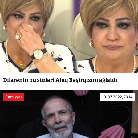
Dilarənin bu sözləri Afaq Bəşirqızını ağlatdı
Cəmiyyət
13-07-2022, 23:14