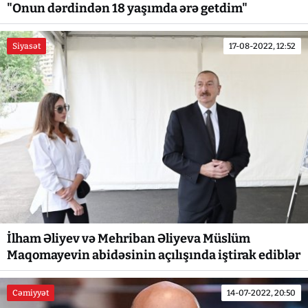
"Onun dərdindən 18 yaşımda ərə getdim"
Siyasət
17-08-2022, 12:52
İlham Əliyev və Mehriban Əliyeva Müslüm
Maqomayevin abidəsinin açılışında iştirak ediblər
Cəmiyyət
14-07-2022, 20:50