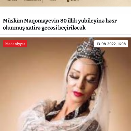
Müslüm Maqomayevin 80 illik yubileyinə həsr
olunmuş xatirə gecəsi keçiriləcək
Mədəniyyət
13-08-2022, 16:08