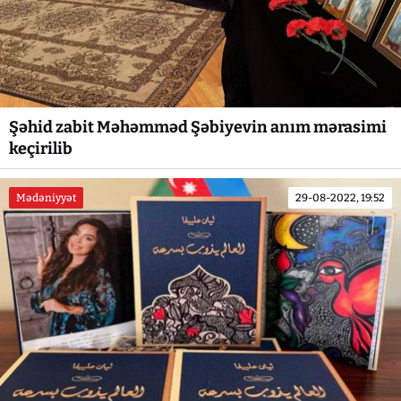
Şəhid zabit Məhəmməd Şəbiyevin anım mərasimi
keçirilib
Mədəniyyət
29-08-2022, 19:52