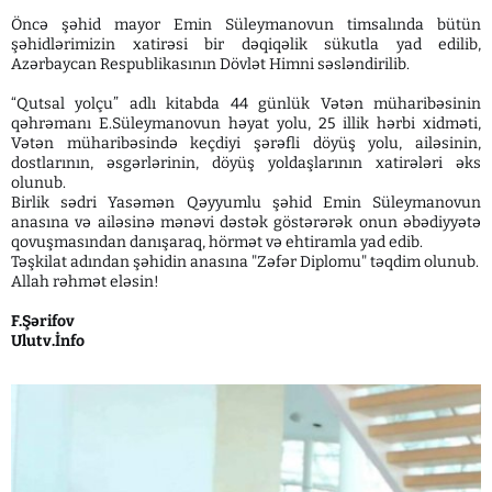
Öncə şəhid mayor Emin Süleymanovun timsalında bütün
şəhidlərimizin xatirəsi bir dəqiqəlik sükutla yad edilib,
Azərbaycan Respublikasının Dövlət Himni səsləndirilib.
“Qutsal yolçu” adlı kitabda 44 günlük Vətən müharibəsinin
qəhrəmanı E.Süleymanovun həyat yolu, 25 illik hərbi xidməti,
Vətən müharibəsində keçdiyi şərəfli döyüş yolu, ailəsinin,
dostlarının, əsgərlərinin, döyüş yoldaşlarının xatirələri əks
olunub.
Birlik sədri Yasəmən Qəyyumlu şəhid Emin Süleymanovun
anasına və ailəsinə mənəvi dəstək göstərərək onun əbədiyyətə
qovuşmasından danışaraq, hörmət və ehtiramla yad edib.
Təşkilat adından şəhidin anasına "Zəfər Diplomu" təqdim olunub.
Allah rəhmət eləsin!
F.Şərifov
Ulutv.İnfo