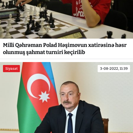
Milli Qəhrəman Polad Həşimovun xatirəsinə həsr
olunmuş şahmat turniri keçirilib
Siyasət
3-08-2022, 11:39