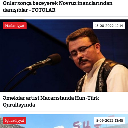
Onlar xonça bəzəyərək Novruz inanclarından
danışıblar - FOTOLAR
Mədəniyyət
15-08-2022, 12:14
Əməkdar artist Macarıstanda Hun-Türk
Qurultayında
İqtisadiyyat
5-09-2022, 13:45