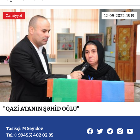
Cəmiyyət
12-09-2022, 15:19
"QAZİ ATANIN ŞƏHİD OĞLU"
Təsisçi: M Seyidov
Tel: (+99455) 402 02 85