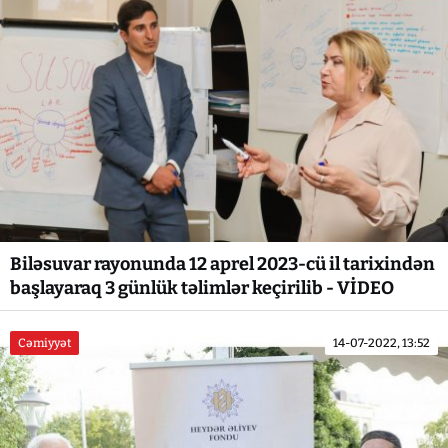
Biləsuvar rayonunda 12 aprel 2023-cü il tarixindən
başlayaraq 3 günlük təlimlər keçirilib - VİDEO
Cəmiyyət
14-07-2022, 13:52