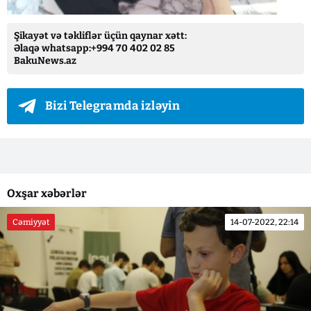
Şikayət və təkliflər üçün qaynar xətt:
Əlaqə whatsapp:+994 70 402 02 85
BakuNews.az
Bizi Telegramda izləyin
Oxşar xəbərlər
Cəmiyyət
14-07-2022, 22:14