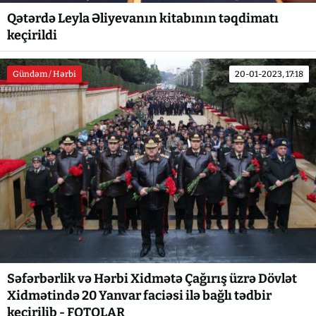
Qətərdə Leyla Əliyevanın kitabının təqdimatı
keçirildi
Gündəm / Hərbi
20-01-2023, 17:18
Səfərbərlik və Hərbi Xidmətə Çağırış üzrə Dövlət
Xidmətində 20 Yanvar faciəsi ilə bağlı tədbir
keçirilib - FOTOLAR