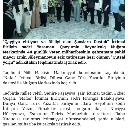
"Qayğıya ehtiyacı və Əlilliyi olan Şəxslərə Dəstək" İctimai
Birliyin sədri Yasəmən Qəyyumlu Beynəlxalq Muğam
Mərkəzində 44 günlük Vətən müharibəsinin qəhrəmanı şəhid
mayor Emin Süleymanovun əziz xatirəsinə həsr olunan "Qutsal
yolçu" adlı kitabın təqdimatında iştirak edib.
Təqdimat Milli Məclisin Mədəniyyət komitəsinin təşəbbüsü,
“Nəfəs” İctimai Birliyi, Dünya Gənc Türk Yazarlar Birliyinin
dəstəyi ilə Muğam Mərkəzində keçirilib.
Tədbirdə millət vəkili Qənirə Paşayeva, şair, ictimai xadim Əkbər
Qoşalı, “Nəfəs” İctimai Birliyinin sədri Firəngiz Balakişiyeva,
Dünya Gənc Türk Yazarlar Birliyinin İdarə Heyətinin sədri
İntiqam Yaşar, Əməkdar artist, muğam ifaçısı Nuriyyə
Hüseynova, Esmanur Tədris Mərkəzinin direktoru İlahə
Xuduqızı, tanınmış ictimaiyyət nümayəndələri, şəhid ailələri,
qazilər, müharibə iştirakçıları iştirak edib.