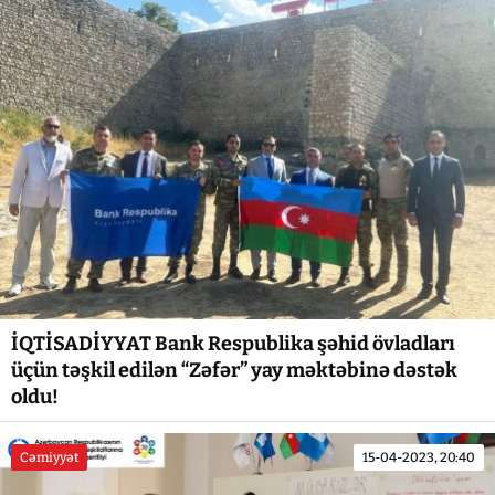
İQTİSADİYYAT Bank Respublika şəhid övladları
üçün təşkil edilən “Zəfər” yay məktəbinə dəstək
oldu!
Cəmiyyət
15-04-2023, 20:40