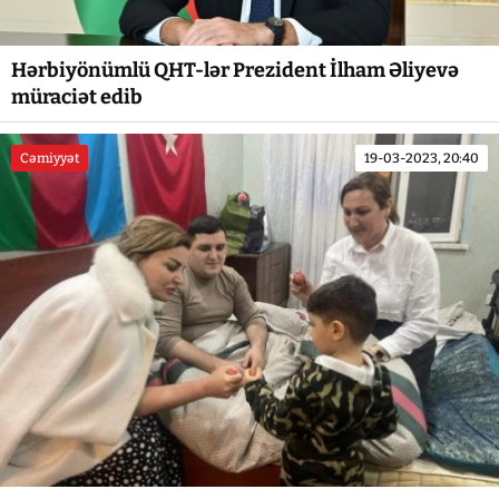
Hərbiyönümlü QHT-lər Prezident İlham Əliyevə
müraciət edib
Cəmiyyət
19-03-2023, 20:40