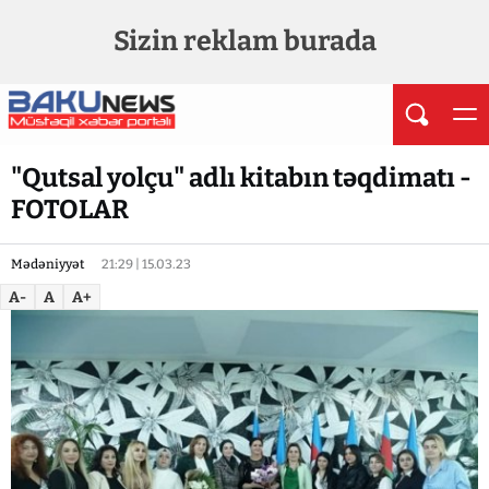
Sizin reklam burada
"Qutsal yolçu" adlı kitabın təqdimatı -
FOTOLAR
Mədəniyyət
21:29 | 15.03.23
A-
A
A+