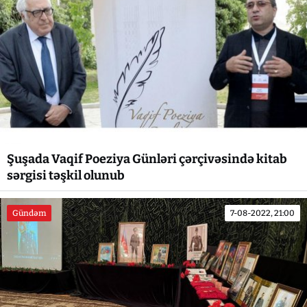
Şuşada Vaqif Poeziya Günləri çərçivəsində kitab
sərgisi təşkil olunub
Gündəm
7-08-2022, 21:00