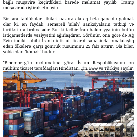
bağlı müşavirə keçirdikləri barədə məlumat yayılıb. Tramp
müşavirədə iştirak etməyib.
Bir sıra təhlükələr, itkiləri nəzərə alaraq belə qənaətə gəlmək
olar ki, ən faydalı, səmərəli "silah" sanksiyaların tətbiqi və
tariflərin artırılmasıdır. Bu iki tədbir İran hakimiyyətinin bütün
istiqamətlərdə vəziyyətini ağırlaşdırar. Görünür, ona görə də Ağ
Evin indiki sahibi İranla iqtisadi-ticarət sahəsində əməkdaşlıq
edən ölkələrə qarşı gömrük rüsumunu 25 faiz artırır. Ola bilər,
yolda olan "kömək" budur.
"Bloomberg"in məlumatına görə, İslam Respublikasının ən
mühüm ticarət tərəfdaşları Hindistan, Çin, BƏƏ və Türkiyə sayılır.