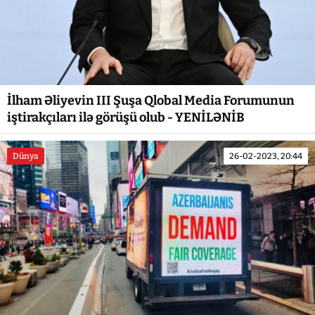
İlham Əliyevin III Şuşa Qlobal Media Forumunun
iştirakçıları ilə görüşü olub - YENİLƏNİB
Dünya
26-02-2023, 20:44