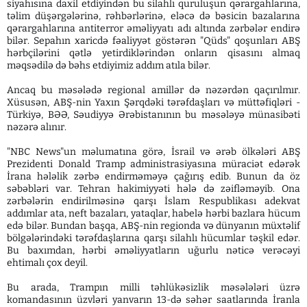
siyahısına daxil etdiyindən bu silahlı quruluşun qərargahlarına,
təlim düşərgələrinə, rəhbərlərinə, eləcə də bəsicin bazalarına
qərargahlarına antiterror əməliyyatı adı altında zərbələr endirə
bilər. Sepahın xaricdə fəaliyyət göstərən "Qüds" qoşunları ABŞ
hərbçilərini qətlə yetirdiklərindən onların qisasını almaq
məqsədilə də bəhs etdiyimiz addım atıla bilər.
Ancaq bu məsələdə regional amillər də nəzərdən qaçırılmır.
Xüsusən, ABŞ-nin Yaxın Şərqdəki tərəfdaşları və müttəfiqləri -
Türkiyə, BƏƏ, Səudiyyə Ərəbistanının bu məsələyə münasibəti
nəzərə alınır.
"NBC News"un məlumatına görə, İsrail və ərəb ölkələri ABŞ
Prezidenti Donald Tramp administrasiyasına müraciət edərək
İrana hələlik zərbə endirməməyə çağırış edib. Bunun da öz
səbəbləri var. Tehran hakimiyyəti hələ də zəifləməyib. Ona
zərbələrin endirilməsinə qarşı İslam Respublikası adekvat
addımlar ata, neft bazaları, yataqlar, habelə hərbi bazlara hücum
edə bilər. Bundan başqa, ABŞ-nin regionda və dünyanın müxtəlif
bölgələrindəki tərəfdaşlarına qarşı silahlı hücumlar təşkil edər.
Bu baxımdan, hərbi əməliyyatların uğurlu nəticə verəcəyi
ehtimalı çox deyil.
Bu arada, Trampın milli təhlükəsizlik məsələləri üzrə
komandasının üzvləri yanvarın 13-də səhər saatlarında İranla