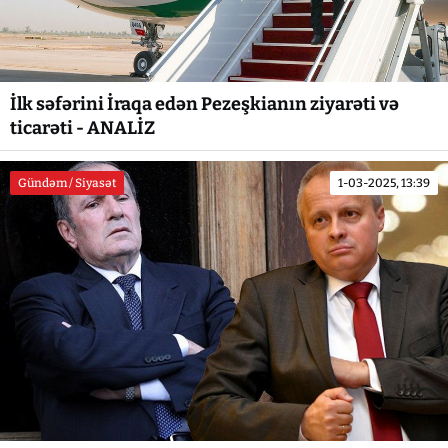
İlk səfərini İraqa edən Pezeşkianın ziyarəti və
ticarəti - ANALİZ
Gündəm / Siyasət
1-03-2025, 13:39