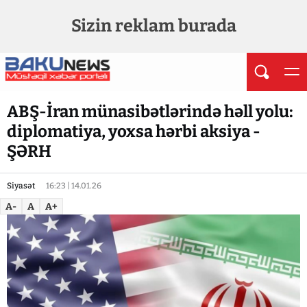
Sizin reklam burada
ABŞ-İran münasibətlərində həll yolu:
diplomatiya, yoxsa hərbi aksiya -
ŞƏRH
Siyasət
16:23 | 14.01.26
A-
A
A+