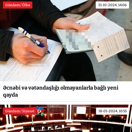
Gündəm / Ölkə
31-10-2024, 14:06
Əcnəbi və vətəndaşlığı olmayanlarla bağlı yeni
qayda
Gündəm / Siyasət
18-01-2024, 10:55