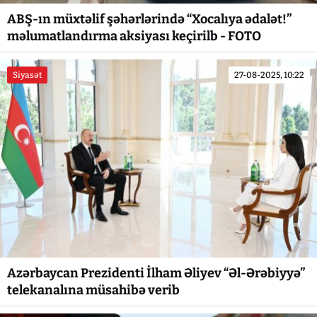
ABŞ-ın müxtəlif şəhərlərində “Xocalıya ədalət!”
məlumatlandırma aksiyası keçirilb - FOTO
Siyasət
27-08-2025, 10:22
Azərbaycan Prezidenti İlham Əliyev “Əl-Ərəbiyyə”
telekanalına müsahibə verib