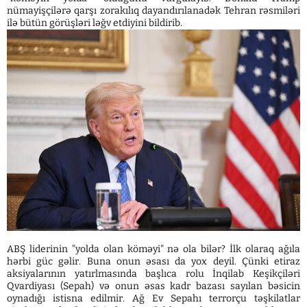
nümayişçilərə qarşı zorakılıq dayandırılanadək Tehran rəsmiləri
ilə bütün görüşləri ləğv etdiyini bildirib.
ABŞ liderinin "yolda olan köməyi" nə ola bilər? İlk olaraq ağıla
hərbi güc gəlir. Buna onun əsası da yox deyil. Çünki etiraz
aksiyalarının yatırlmasında başlıca rolu İnqilab Keşikçiləri
Qvardiyası (Sepah) və onun əsas kadr bazası sayılan bəsicin
oynadığı istisna edilmir. Ağ Ev Sepahı terrorçu təşkilatlar