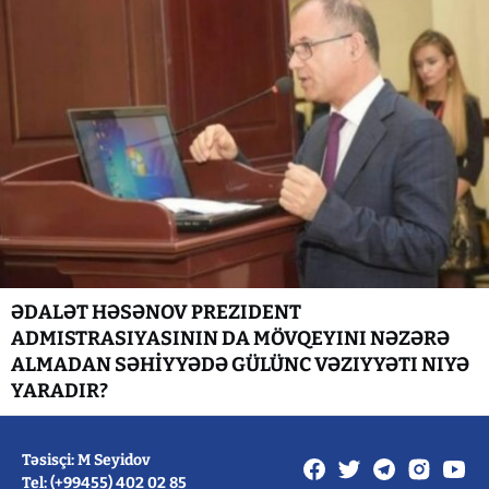
ƏDALƏT HƏSƏNOV PREZIDENT
ADMISTRASIYASININ DA MÖVQEYINI NƏZƏRƏ
ALMADAN SƏHİYYƏDƏ GÜLÜNC VƏZIYYƏTI NIYƏ
YARADIR?
Təsisçi: M Seyidov
Tel: (+99455) 402 02 85