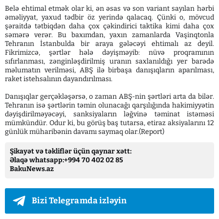
Belə ehtimal etmək olar ki, ən əsas və son variant sayılan hərbi
əməliyyat, yaxud tədbir öz yerində qalacaq. Çünki o, mövcud
şəraitdə tətbiqdən daha çox çəkindirici taktika kimi daha çox
səmərə verər. Bu baxımdan, yaxın zamanlarda Vaşinqtonla
Tehranın İstanbulda bir araya gələcəyi ehtimalı az deyil.
Fikrimizcə, şərtlər hələ dəyişməyib: nüvə proqramının
sıfırlanması, zənginləşdirilmiş uranın saxlanıldığı yer barədə
məlumatın verilməsi, ABŞ ilə birbaşa danışıqların aparılması,
raket istehsalının dayandırılması.
Danışıqlar gerçəkləşərsə, o zaman ABŞ-nin şərtləri arta da bilər.
Tehranın isə şərtlərin təmin olunacağı qarşılığında hakimiyyətin
dəyişdirilməyəcəyi, sanksiyaların ləğvinə təminat istəməsi
mümkündür. Odur ki, bu görüş baş tutarsa, etiraz aksiyalarını 12
günlük müharibənin davamı saymaq olar.(Report)
Şikayət və təkliflər üçün qaynar xətt:
Əlaqə whatsapp:+994 70 402 02 85
BakuNews.az
Bizi Telegramda izləyin