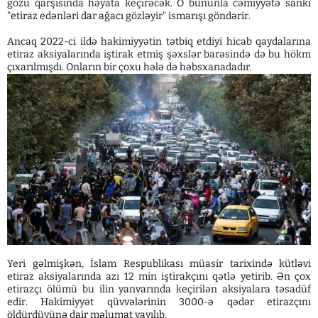
gözü qarşısında həyata keçirəcək. O bununla cəmiyyətə sanki
"etiraz edənləri dar ağacı gözləyir" ismarışı göndərir.
Ancaq 2022-ci ildə hakimiyyətin tətbiq etdiyi hicab qaydalarına
etiraz aksiyalarında iştirak etmiş şəxslər barəsində də bu hökm
çıxarılmışdı. Onların bir çoxu hələ də həbsxanadadır.
Yeri gəlmişkən, İslam Respublikası müasir tarixində kütləvi
etiraz aksiyalarında azı 12 min iştirakçını qətlə yetirib. Ən çox
etirazçı ölümü bu ilin yanvarında keçirilən aksiyalara təsadüf
edir. Hakimiyyət qüvvələrinin 3000-ə qədər etirazçını
öldürdüyünə dair məlumat yayılıb.