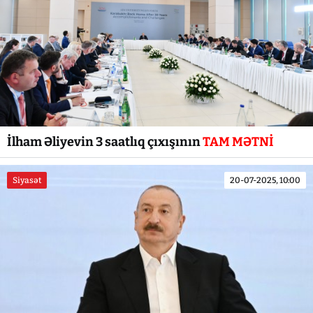
İlham Əliyevin 3 saatlıq çıxışının
TAM MƏTNİ
Siyasət
20-07-2025, 10:00