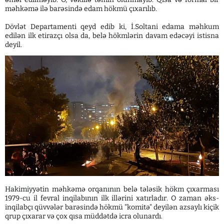
məhkəmə ilə barəsində edam hökmü çıxarılıb.
Dövlət Departamenti qeyd edib ki, İ.Soltani edama məhkum
edilən ilk etirazçı olsa da, belə hökmlərin davam edəcəyi istisna
deyil.
Hakimiyyətin məhkəmə orqanının belə tələsik hökm çıxarması
1979-cu il fevral inqilabının ilk illərini xatırladır. O zaman əks-
inqilabçı qüvvələr barəsində hökmü "komitə" deyilən azsaylı kiçik
qrup çıxarar və çox qısa müddətdə icra olunardı.