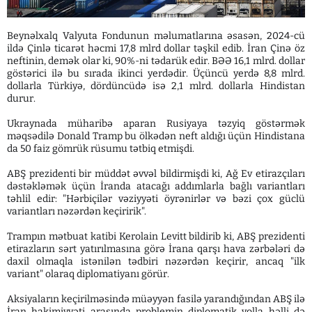
Beynəlxalq Valyuta Fondunun məlumatlarına əsasən, 2024-cü
ildə Çinlə ticarət həcmi 17,8 mlrd dollar təşkil edib. İran Çinə öz
neftinin, demək olar ki, 90%-ni tədarük edir. BƏƏ 16,1 mlrd. dollar
göstərici ilə bu sırada ikinci yerdədir. Üçüncü yerdə 8,8 mlrd.
dollarla Türkiyə, dördüncüdə isə 2,1 mlrd. dollarla Hindistan
durur.
Ukraynada müharibə aparan Rusiyaya təzyiq göstərmək
məqsədilə Donald Tramp bu ölkədən neft aldığı üçün Hindistana
da 50 faiz gömrük rüsumu tətbiq etmişdi.
ABŞ prezidenti bir müddət əvvəl bildirmişdi ki, Ağ Ev etirazçıları
dəstəkləmək üçün İranda atacağı addımlarla bağlı variantları
təhlil edir: "Hərbiçilər vəziyyəti öyrənirlər və bəzi çox güclü
variantları nəzərdən keçiririk".
Trampın mətbuat katibi Kerolain Levitt bildirib ki, ABŞ prezidenti
etirazların sərt yatırılmasına görə İrana qarşı hava zərbələri də
daxil olmaqla istənilən tədbiri nəzərdən keçirir, ancaq "ilk
variant" olaraq diplomatiyanı görür.
Aksiyaların keçirilməsində müəyyən fasilə yarandığından ABŞ ilə
İran hakimiyyəti arasında problemin diplomatik yolla həlli də