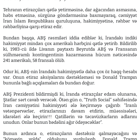
Tehranın etirazçıları qətlə yetirməsinə, dar ağacından asmasına,
həbs etməsinə, sürgünə göndərməsinə baxmayaraq, cəmiyyət
İran İslam Respublikası quruluşuna, hakimiyyətinə, rəhbər və
rəhbərliyinə qarşı etiraz edir.
Bundan başqa, ABŞ rəsmiləri iddia ediblər ki, İrandakı indiki
hakimiyyət mindən çox amerikalı hərbçini qətlə yetirib. Bildirilib
ki, 1983-cü ildə Livanın paytaxtı Beyrutda ABŞ və Fransanın
sülhməramlı kontingentinin kazarmasına hücum nəticəsində
241 amerikalı, 58 fransalı ölüb.
Odur ki, ABŞ-nin İrandakı hakimiyyətlə daha çox öz haqq-hesabı
var. Onun etiraz aksiyalarını dəstəkləməsi və Donald Trampın
bununla bağlı açıqlamaları da bundan doğur.
ABŞ Prezidenti bildirmişdi ki, İranda etirazçılar edam olunarsa,
Ştatlar sərt cavab verəcək. Ötən gün o, "Truth Social" səhifəsində
İran cəmiyyətini hakimiyyəti ələ keçirməyə çağırıb: "İranlı
vətənpərvərlər, etirazlarınızı davam etdirin, müəssisələri,
idarələri ələ keçirin!!! Qatillərin və təcavüzkarların adlarını
unudun. Onlar bunun bədəlini ağır ödəyəcəklər".
Bunun ardınca o, etirazçıların dəstəksiz qalmayacağını və
"köməyin yolda" olduğunu vurğulayıb. Donald Tramp