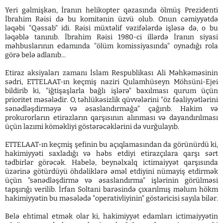
Yeri gəlmişkən, İranın helikopter qəzasında ölmüş Prezidenti
İbrahim Rəisi də bu komitənin üzvü olub. Onun cəmiyyətdə
ləqəbi "Qəssab" idi. Rəisi müxtəlif vəzifələrdə işləsə də, o bu
ləqəblə tanınıb. İbrahim Rəisi 1980-ci illərdə İranın siyasi
məhbuslarının edamında "ölüm komissiyasında" oynadığı rola
görə belə adlanıb...
Etiraz aksiyaları zamanı İslam Respublikası Ali Məhkəməsinin
sədri, ETTELAAT-ın keçmiş naziri Qulamhüseyn Möhsüni-Ejei
bildirib ki, "iğtişaşlarla bağlı işlərə" baxılması qurum üçün
prioritet məsələdir. O, təhlükəsizlik qüvvələrini "öz fəaliyyətlərini
sənədləşdirməyə və əsaslandırmağa" çağırıb. Hakim və
prokurorların etirazların qarşısının alınması və dayandırılması
üçün lazımi köməkliyi göstərəcəklərini də vurğulayıb.
ETTELAAT-ın keçmiş şefinin bu açıqlamasından da görünürdü ki,
hakimiyyəti saxladığı və həbs etdiyi etirazçılara qarşı sərt
tədbirlər görəcək. Habelə, beynəlxalq ictimaiyyət qarşısında
üzərinə götürdüyü öhdəliklərə əməl etdiyini nümayiş etdirmək
üçün "sənədləşdirmə və əsaslandırma" işlərinin görülməsi
tapşırığı verilib. İrfan Soltani barəsində çıxarılmış məlum hökm
hakimiyyətin bu məsələdə "operativliyinin" göstəricisi sayıla bilər.
Belə ehtimal etmək olar ki, hakimiyyət edamları ictimaiyyətin