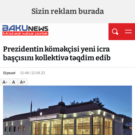
Sizin reklam burada
Prezidentin köməkçisi yeni icra
başçısını kollektivə təqdim edib
Siyasət
12:48 | 12.08.22
A-
A
A+