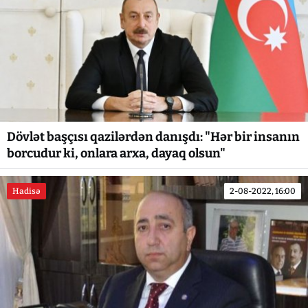
Dövlət başçısı qazilərdən danışdı: "Hər bir insanın
borcudur ki, onlara arxa, dayaq olsun"
Hadisə
2-08-2022, 16:00