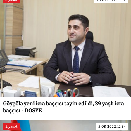
Göygölə yeni icra başçısı təyin edildi, 39 yaşlı icra
başçısı - DOSYE
Siyasət
5-08-2022, 12:34