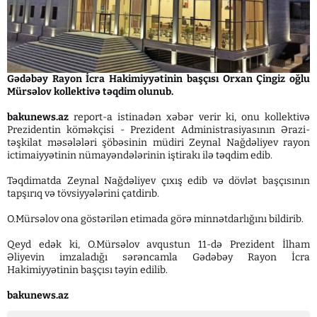
Gədəbəy Rayon İcra Hakimiyyətinin başçısı Orxan Çingiz oğlu
Mürsəlov kollektivə təqdim olunub.
bakunews.az
report-a istinadən xəbər verir ki, onu kollektivə
Prezidentin köməkçisi - Prezident Administrasiyasının Ərazi-
təşkilat məsələləri şöbəsinin müdiri Zeynal Nağdəliyev rayon
ictimaiyyətinin nümayəndələrinin iştirakı ilə təqdim edib.
Təqdimatda Zeynal Nağdəliyev çıxış edib və dövlət başçısının
tapşırıq və tövsiyyələrini çatdirıb.
O.Mürsəlov ona göstərilən etimada görə minnətdarlığını bildirib.
Qeyd edək ki, O.Mürsəlov avqustun 11-də Prezident İlham
Əliyevin imzaladığı sərəncamla Gədəbəy Rayon İcra
Hakimiyyətinin başçısı təyin edilib.
bakunews.az