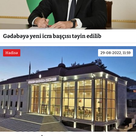
Gədəbəyə yeni icra başçısı təyin edilib
Hadisə
29-08-2022, 11:59