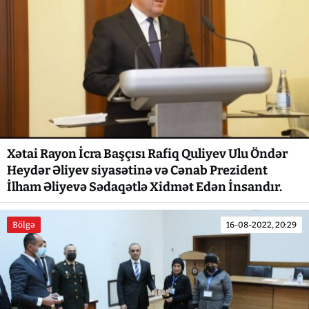
Xətai Rayon İcra Başçısı Rafiq Quliyev Ulu Öndər
Heydər Əliyev siyasətinə və Cənab Prezident
İlham Əliyevə Sədaqətlə Xidmət Edən İnsandır.
Bölgə
16-08-2022, 20:29