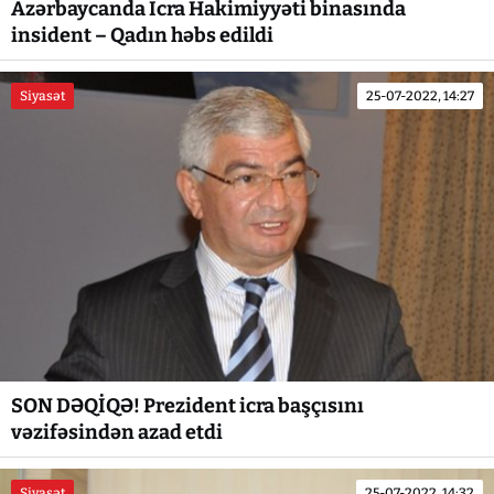
Azərbaycanda İcra Hakimiyyəti binasında
insident – Qadın həbs edildi
Siyasət
25-07-2022, 14:27
SON DƏQİQƏ! Prezident icra başçısını
vəzifəsindən azad etdi
Siyasət
25-07-2022, 14:32