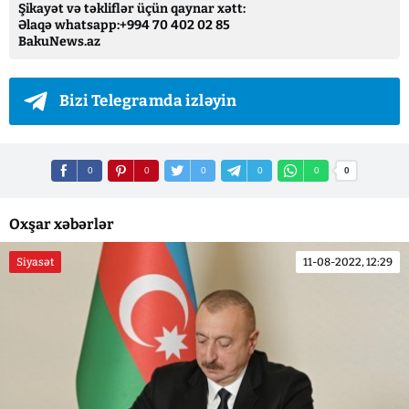
Şikayət və təkliflər üçün qaynar xətt:
Əlaqə whatsapp:+994 70 402 02 85
BakuNews.az
Bizi Telegramda izləyin
0
0
0
0
0
0
Oxşar xəbərlər
Siyasət
11-08-2022, 12:29