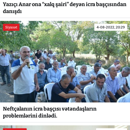
Yazıçı Anar ona “xalq şairi” deyən icra başçısından
danışdı
Siyasət
4-08-2022, 20:29
Neftçalanın icra başçısı vətəndaşların
problemlərini dinlədi.