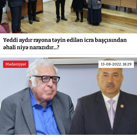
Yeddi aydır rayona təyin edilən icra başçısından
əhali niyə narazıdır...?
Mədəniyyət
13-08-2022, 18:29