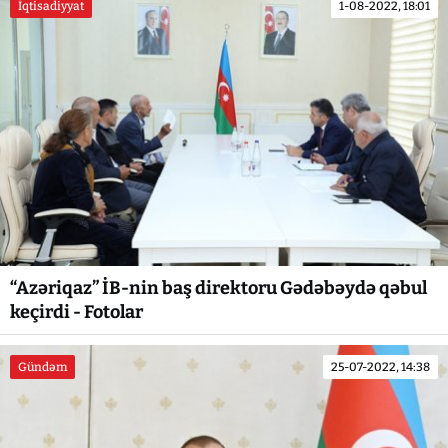
İqtisadiyyat
1-08-2022, 18:01
“Azəriqaz” İB-nin baş direktoru Gədəbəydə qəbul
keçirdi - Fotolar
Gündəm
25-07-2022, 14:38