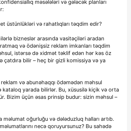
, konfidensiallıq məsələləri və gələcək planları
rılmayan
müharibənin
r:
 şikayət –
yaralarının
mərkəzində
bağlanmasına şərait
t üstünlükləri və rahatlıqları təqdim edir?
r?
yaratmayan Dövlət
Şəhərsalma və
lərlə bizneslər arasında vasitəçiləri aradan
Arxitektura Komitəsi -
yaratmaq və ödənişsiz reklam imkanları təqdim
SAKİNLƏRDƏN
hsul, istərsə də xidmət təklif edən hər kəs öz
SENSASİON
ə çatdıra bilir – heç bir gizli komissiya və ya
İDDİALAR
bir reklam və abunəhaqqı ödəmədən məhsul
Dünən, 14:42
kataloq yarada bilirlər. Bu, xüsusilə kiçik və orta
ə
Qabırğası sınıb ürəyinə
r. Bizim üçün əsas prinsip budur: sizin məhsul –
ı ona baha
girmişdi - Kürəkəninə 10 il
ideo
həbs verildi
a məlumat oğurluğu və dələduzluq halları artıb.
i məlumatlarını necə qoruyursunuz? Bu sahədə