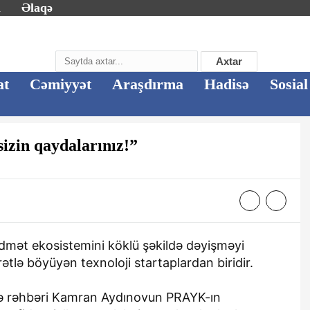
m
Əlaqə
Axtar
at
Cəmiyyət
Araşdırma
Hadisə
Sosial
sizin qaydalarınız!”
idmət ekosistemini köklü şəkildə dəyişməyi
tlə böyüyən texnoloji startaplardan biridir.
 və rəhbəri Kamran Aydınovun PRAYK-ın
"Bentley",
Gəncədə 44 günlük