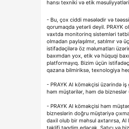
hansı texniki və etik məsuliyyətlə
- Bu, çox ciddi məsələdir və təəssü
qorumaqda yetərli deyil. PRAYK ola
vaxtda monitorinq sistemləri tətbiq
olmadan paylaşılmır, satılmır və ü
istifadəçilərə öz məlumatları üzər
baxımdan yox, etik və hüquqi baxı
platformayıq. Bizim üçün istifadəç
qazana bilmiriksə, texnologiya heç
- PRAYK AI köməkçisi üzərində iş g
həm müştərilər, həm də bizneslər
- PRAYK AI köməkçisi həm müştəri
bizneslərin doğru müştəriyə çıxma
daxil olub bir məhsul axtarırsa, A
təklifi təqdim edəcək. Satıcı və bi