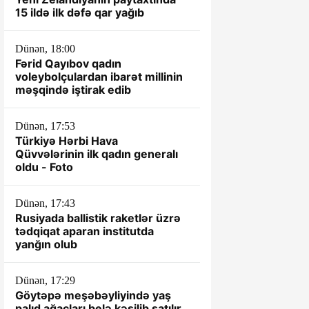
15 ildə ilk dəfə qar yağıb
Dünən, 18:00
Fərid Qayıbov qadın
voleybolçulardan ibarət millinin
məşqində iştirak edib
Dünən, 17:53
Türkiyə Hərbi Hava
Qüvvələrinin ilk qadın generalı
oldu - Foto
Dünən, 17:43
Rusiyada ballistik raketlər üzrə
tədqiqat aparan institutda
yanğın olub
Dünən, 17:29
Göytəpə meşəbəyliyində yaş
palıd ağacları belə kəsilib satılır