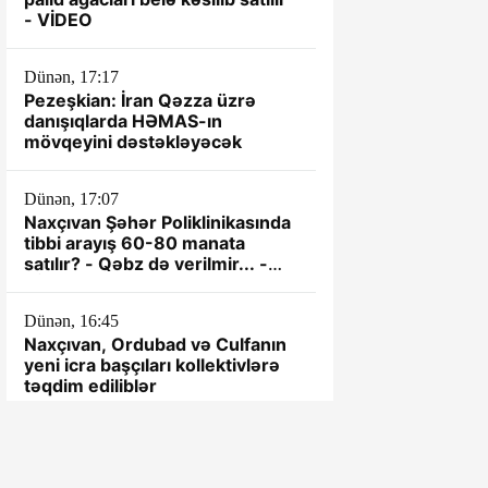
- VİDEO
Dünən, 17:17
Pezeşkian: İran Qəzza üzrə
danışıqlarda HƏMAS-ın
mövqeyini dəstəkləyəcək
Dünən, 17:07
Naxçıvan Şəhər Poliklinikasında
tibbi arayış 60-80 manata
satılır? - Qəbz də verilmir... -
VİDEO
Dünən, 16:45
Naxçıvan, Ordubad və Culfanın
yeni icra başçıları kollektivlərə
təqdim ediliblər
Dünən, 16:37
"Binanın bütün zibili, səs-küyü
həyətdədir" - “Baku Rifah