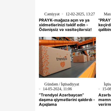
Cəmiyyət
12-02-2025, 13:27
Mara
PRAYK-mağaza açın və ya
"PRAYK
xidmətlərinizi təklif edin -
keçird
Ödənişsiz və vasitəçilərsiz!
qalibi
olunu
Gündəm / İqtisadiyyat
İqti
14-05-2024, 11:06
15-08
“Trendyol Azərbaycan”
Azərba
daşıma qiymətlərini qaldırdı -
məmnu
Açıqlama
verirm