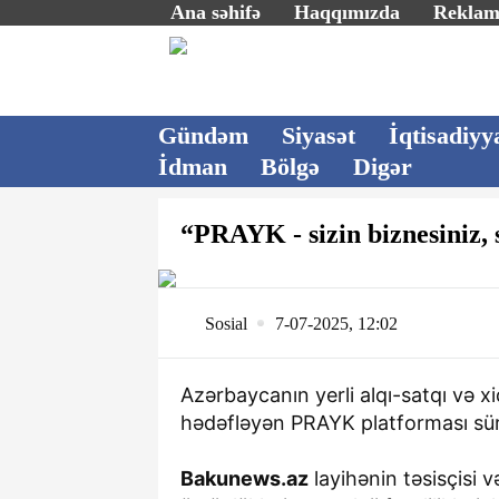
Ana səhifə
Haqqımızda
Rekla
Gündəm
Siyasət
İqtisadiyy
İdman
Bölgə
Digər
“PRAYK - sizin biznesiniz, 
Sosial
7-07-2025, 12:02
Azərbaycanın yerli alqı-satqı və x
hədəfləyən PRAYK platforması sürə
Bakunews.az
layihənin təsisçisi
240 minlik 