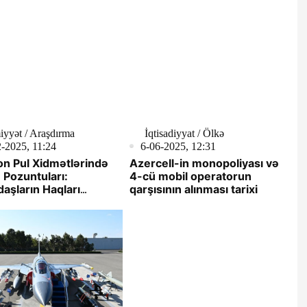
yyət / Araşdırma
İqtisadiyyat / Ölkə
-2025, 11:24
6-06-2025, 12:31
on Pul Xidmətlərində
Azercell-in monopoliyası və
Pozuntuları:
4-cü mobil operatorun
aşların Haqları
qarşısının alınması tarixi
nır?