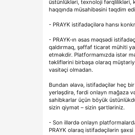
üstünlükləri, texnoloji fərqlilikləri
geri qayta
haqqında müsahibəsini təqdim edi
pullar və 54
iddiaların 
- PRAYK istifadəçilərə hansı konkre
kim dayanı
- PRAYK-ın əsas məqsədi istifadəçi
qaldırmaq, şəffaf ticarət mühiti 
etməkdir. Platformamızda istər mə
təkliflərini birbaşa olaraq müştəriy
vasitəçi olmadan.
Bundan əlavə, istifadəçilər heç 
3-08-2026, 11:22
yerləşdirə, fərdi onlayn mağaza və 
Dəniz sahilind
sahibkarlar üçün böyük üstünlükdü
avtoxuliqanlığ
sizin qiymət – sizin şərtləriniz.
başa gəldi - V
- Son illərdə onlayn platformalard
PRAYK olaraq istifadəçilərin şəxs