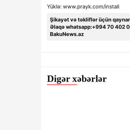
Yüklə: www.prayk.com/install
Şikayət və təkliflər üçün qaynar
Əlaqə whatsapp:+994 70 402 0
BakuNews.az
Digər xəbərlər