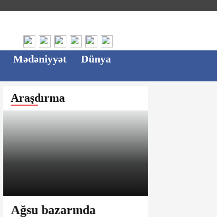
Mədəniyyət
Dünya
Araşdırma
Ağsu bazarında
3 minlik b