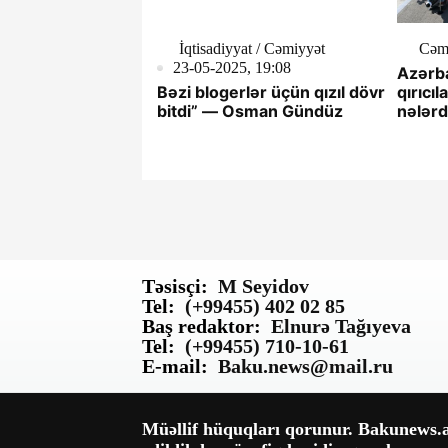
İqtisadiyyat / Cəmiyyət
Cəm
23-05-2025, 19:08
Azərba
Bəzi blogerlər üçün qızıl dövr
qırıcıl
bitdi” — Osman Gündüz
nələrd
Təsisçi:
M Seyidov
Tel:
(+99455) 402 02 85
Baş redaktor:
Elnurə Tağıyeva
Tel:
(+99455) 710-10-61
E-mail:
Baku.news@mail.ru
Müəllif hüquqları qorunur. Bakunews.az