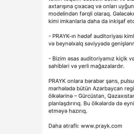
axtarışına çıxacaq və onları uyğun
modelindən fərqli olaraq. Gələcəkd
kimi imkanlarla daha da inkişaf et
- PRAYK-ın hədəf auditoriyası kim
və beynəlxalq səviyyədə genişlən
- Bizim əsas auditoriyamız kiçik və
sahibləri və yerli mağazalardır.
PRAYK onlara bərabər şans, pulsuz 
mərhələdə bütün Azərbaycan regio
ölkələrinə – Gürcüstan, Qazaxısta
planlaşdırırıq. Bu ölkələrdə də ey
etməyə hazırıq.
Daha ətraflı: www.prayk.com