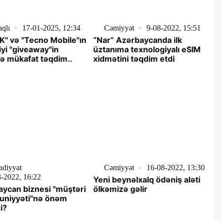
qlı
17-01-2025, 12:34
Cəmiyyət
9-08-2022, 15:51
" və "Tecno Mobile"ın
“Nar” Azərbaycanda ilk
iyi "giveaway"in
üztanıma texnologiyalı eSIM
nə mükafat təqdim
xidmətini təqdim etdi
b - VİDEO
sadiyyat
Cəmiyyət
16-08-2022, 13:30
-2022, 16:22
Yeni beynəlxalq ödəniş aləti
ycan biznesi "müştəri
ölkəmizə gəlir
niyyəti"nə önəm
i?