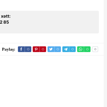
 xətt:
2 85
Paylaş: