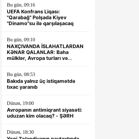
Bu gün, 09:16
UEFA Konfrans Liqası:
"Qarabağ" Polşada Kiyev
"Dinamo"su ilə qarşılaşacaq
Bu gün, 09:10
NAXÇIVANDA İSLAHATLARDAN
KƏNAR QALANLAR: Baha
mülklər, Avropa turları və
qalmaqallı iddialar
Bu gün, 08:53
Bakıda yalnız üç istiqamətdə
tıxac yaranıb
Dünən, 19:00
Avropanın antimiqrant siyasəti:
uduzan kim olacaq? - ŞƏRH
Dünən, 18:30
Yeni Zelandiyanın paytaxtında