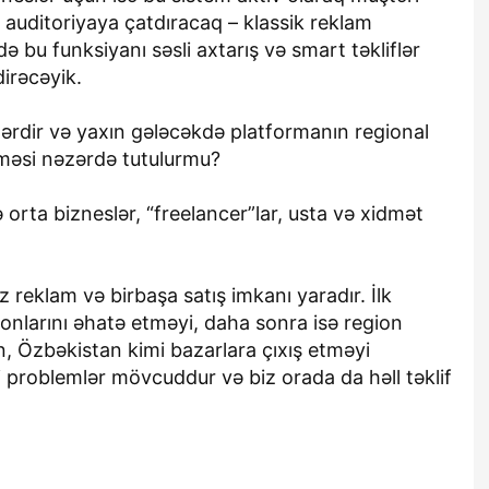
 auditoriyaya çatdıracaq – klassik reklam
ə bu funksiyanı səsli axtarış və smart təkliflər
dirəcəyik.
lərdir və yaxın gələcəkdə platformanın regional
məsi nəzərdə tutulurmu?
 orta bizneslər, “freelancer”lar, usta və xidmət
reklam və birbaşa satış imkanı yaradır. İlk
nlarını əhatə etməyi, daha sonra isə region
n, Özbəkistan kimi bazarlara çıxış etməyi
ni problemlər mövcuddur və biz orada da həll təklif