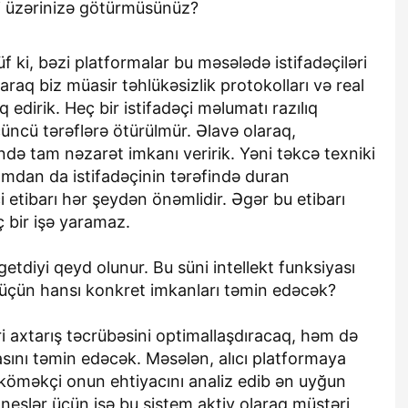
ri üzərinizə götürmüsünüz?
f ki, bəzi platformalar bu məsələdə istifadəçiləri
raq biz müasir təhlükəsizlik protokolları və real
 edirik. Heç bir istifadəçi məlumatı razılıq
çüncü tərəflərə ötürülmür. Əlavə olaraq,
ində tam nəzarət imkanı veririk. Yəni təkcə texniki
mdan da istifadəçinin tərəfində duran
i etibarı hər şeydən önəmlidir. Əgər bu etibarı
 bir işə yaramaz.
etdiyi qeyd olunur. Bu süni intellekt funksiyası
 üçün hansı konkret imkanları təmin edəcək?
 axtarış təcrübəsini optimallaşdıracaq, həm də
sını təmin edəcək. Məsələn, alıcı platformaya
I köməkçi onun ehtiyacını analiz edib ən uyğun
zneslər üçün isə bu sistem aktiv olaraq müştəri