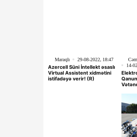
Maraqlı
29-08-2022, 18:47
Cəmi
14-02
Azercell Süni İntellekt əsaslı
Virtual Assistent xidmətini
Elektr
istifadəyə verir! (R)
Qanun 
Vətənd
Tapda