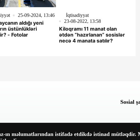
iyyət
25-09-2024, 13:46
İqtisadiyyat
23-08-2022, 13:58
ycanın aldığı yeni
arın üstünlükləri
Kiloqramı 11 manat olan
ir? - Fotolar
ətdən “hazırlanan” sosislər
necə 4 manata satılır?
Sosial ş
-ın məlumatlarından istifadə etdikdə istinad mütləqdir. M