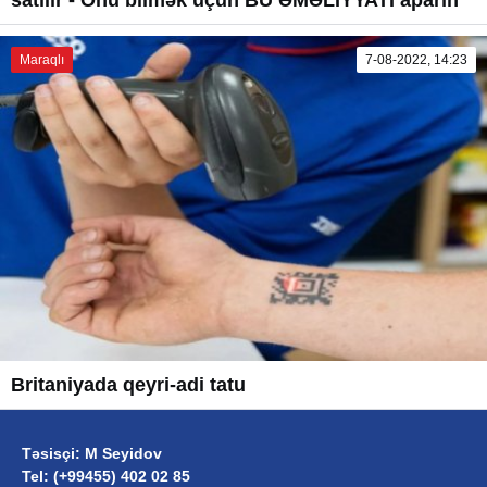
satılır - Onu bilmək üçün BU ƏMƏLİYYATI aparın
Maraqlı
7-08-2022, 14:23
Britaniyada qeyri-adi tatu
Təsisçi: M Seyidov
Tel: (+99455) 402 02 85