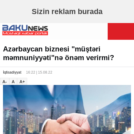
Sizin reklam burada
Azərbaycan biznesi "müştəri
məmnuniyyəti"nə önəm verirmi?
İqtisadiyyat
16:22 | 15.08.22
A-
A
A+