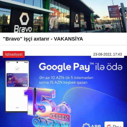
"Bravo" işçi axtarır - VAKANSİYA
İqtisadiyyat
23-08-2022, 17:43