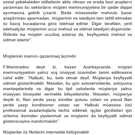
sosial şəbəkələdən istifadənin aktiv olması və orada bəzi qrupların
yaranması bu sektorların müştəri məmnuniyyətinə bir qədər diqqət
ayırmasına gətirib çıxarıb. Bizdə müəssisələr məhsulu bazar
araşdırması aparmadan, müştərinin nə istədiyini tam təhlil etmədən
öz baxış bucaqlarına görə istehsal edirlər. Digər tərəfdən, yerli
istehsalçılar müştərinin ucuz məhsul və xidmət istədiyini düşünürlər.
Əslində isə müştəri ucuzluq axtarsa da, keyfiyyətsiz məhsul və
xidmət istəmir".
Müştərinin inamını qazanmaq lazımdır
F.Məmmədov deyir ki, bəzən Azərbaycanda müştəri
məmnuniyyətinin yalnız xoş ünsiyyət üzərindən təmin edilməsinə
cəhd edilir: "Halbuki, bu, belə olmalı deyil. Müştəriyə keyfiyyətli
xidmət göstərilməlidir. Məsələn, bu gün avtoservislərdə, avtoyuma
məntəqələrində və digər bu tipli sahələrdə müştəriyə yalnız
müəyyən tövsiyələr verməklə kifayətlənirlər. Məsələn, müştəriyə
deyilir ki, filan yerdə yaxşı sürətlər qutusu ustası və yaxud filan
yerdə yaxşı kondisioner ustası var. Halbuki müəssisə özü
professional avadanlıqlarla təchiz edilməli, işçilər gördükləri işin
sirlərinə dərindən yiyələnməli və müştərini də keyfiyyətli xidmət
göstərəcəyinə inandırmalıdır”.
Müştərilər öz fikirlərini internetdə bölüşməlidir