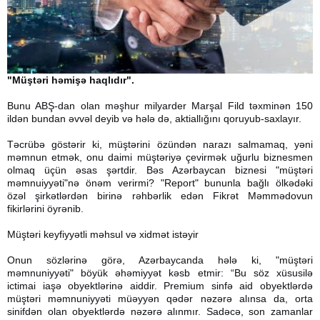
"Müştəri həmişə haqlıdır".
Bunu ABŞ-dan olan məşhur milyarder Marşal Fild təxminən 150
ildən bundan əvvəl deyib və hələ də, aktiallığını qoruyub-saxlayır.
Təcrübə göstərir ki, müştərini özündən narazı salmamaq, yəni
məmnun etmək, onu daimi müştəriyə çevirmək uğurlu biznesmen
olmaq üçün əsas şərtdir. Bəs Azərbaycan biznesi "müştəri
məmnuiyyəti"nə önəm verirmi? "Report" bununla bağlı ölkədəki
özəl şirkətlərdən birinə rəhbərlik edən Fikrət Məmmədovun
fikirlərini öyrənib.
Müştəri keyfiyyətli məhsul və xidmət istəyir
Onun sözlərinə görə, Azərbaycanda hələ ki, "müştəri
məmnuniyyəti" böyük əhəmiyyət kəsb etmir: “Bu söz xüsusilə
ictimai iaşə obyektlərinə aiddir. Premium sinfə aid obyektlərdə
müştəri məmnuniyyəti müəyyən qədər nəzərə alınsa da, orta
sinifdən olan obyektlərdə nəzərə alınmır. Sadəcə, son zamanlar