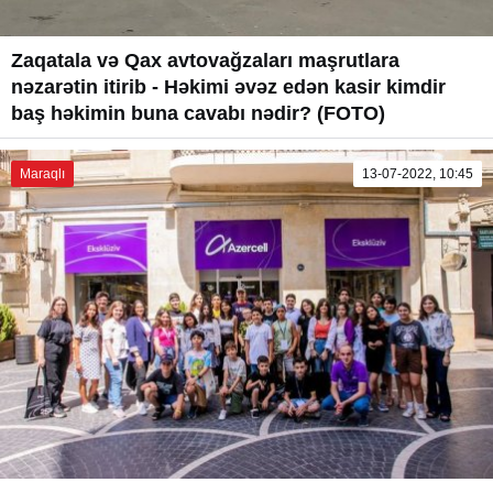
Zaqatala və Qax avtovağzaları maşrutlara
nəzarətin itirib - Həkimi əvəz edən kasir kimdir
baş həkimin buna cavabı nədir? (FOTO)
Maraqlı
13-07-2022, 10:45