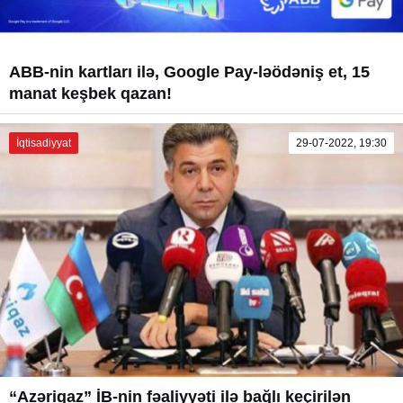
ABB-nin kartları ilə, Google Pay-ləödəniş et, 15
manat keşbek qazan!
İqtisadiyyat
29-07-2022, 19:30
“Azəriqaz” İB-nin fəaliyyəti ilə bağlı keçirilən