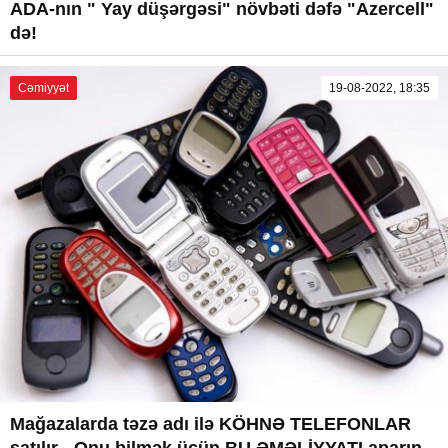
ADA-nın " Yay düşərgəsi" növbəti dəfə "Azercell"
də!
Cəmiyyət
19-08-2022, 18:35
Mağazalarda təzə adı ilə KÖHNƏ TELEFONLAR