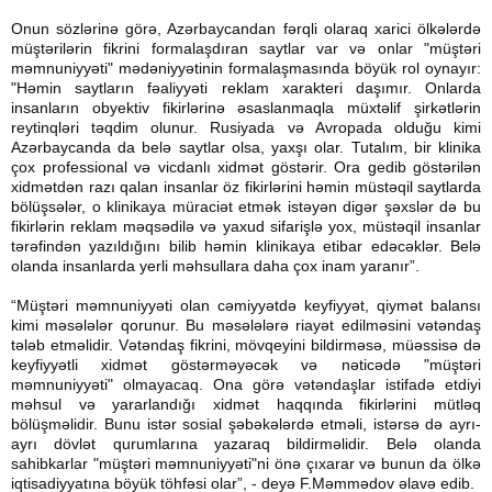
Onun sözlərinə görə, Azərbaycandan fərqli olaraq xarici ölkələrdə
müştərilərin fikrini formalaşdıran saytlar var və onlar "müştəri
məmnuniyyəti" mədəniyyətinin formalaşmasında böyük rol oynayır:
"Həmin saytların fəaliyyəti reklam xarakteri daşımır. Onlarda
insanların obyektiv fikirlərinə əsaslanmaqla müxtəlif şirkətlərin
reytinqləri təqdim olunur. Rusiyada və Avropada olduğu kimi
Azərbaycanda da belə saytlar olsa, yaxşı olar. Tutalım, bir klinika
çox professional və vicdanlı xidmət göstərir. Ora gedib göstərilən
xidmətdən razı qalan insanlar öz fikirlərini həmin müstəqil saytlarda
bölüşsələr, o klinikaya müraciət etmək istəyən digər şəxslər də bu
fikirlərin reklam məqsədilə və yaxud sifarişlə yox, müstəqil insanlar
tərəfindən yazıldığını bilib həmin klinikaya etibar edəcəklər. Belə
olanda insanlarda yerli məhsullara daha çox inam yaranır”.
“Müştəri məmnuniyyəti olan cəmiyyətdə keyfiyyət, qiymət balansı
kimi məsələlər qorunur. Bu məsələlərə riayət edilməsini vətəndaş
tələb etməlidir. Vətəndaş fikrini, mövqeyini bildirməsə, müəssisə də
keyfiyyətli xidmət göstərməyəcək və nəticədə "müştəri
məmnuniyyəti" olmayacaq. Ona görə vətəndaşlar istifadə etdiyi
məhsul və yararlandığı xidmət haqqında fikirlərini mütləq
bölüşməlidir. Bunu istər sosial şəbəkələrdə etməli, istərsə də ayrı-
ayrı dövlət qurumlarına yazaraq bildirməlidir. Belə olanda
sahibkarlar "müştəri məmnuniyyəti"ni önə çıxarar və bunun da ölkə
iqtisadiyyatına böyük töhfəsi olar”, - deyə F.Məmmədov əlavə edib.