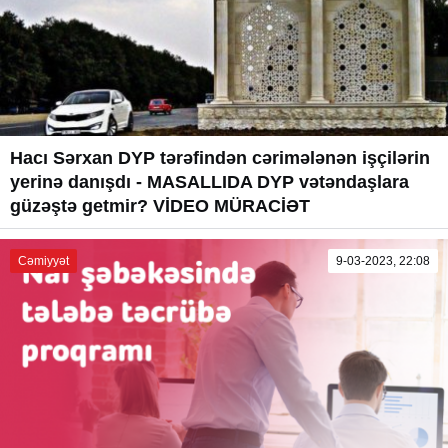
Hacı Sərxan DYP tərəfindən cərimələnən işçilərin
yerinə danışdı - MASALLIDA DYP vətəndaşlara
güzəştə getmir? VİDEO MÜRACİƏT
Cəmiyyət
9-03-2023, 22:08