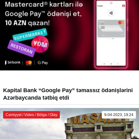
Kapital Bank “Google Pay” təmassız ödənişlərini
Azərbaycanda tətbiq etdi
Cəmiyyət / Video / Bölgə / Olay
9-04-2023, 19:24