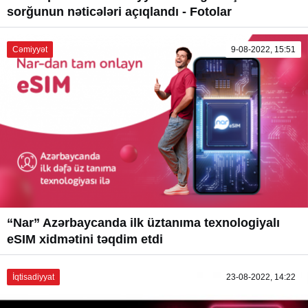
sorğunun nəticələri açıqlandı - Fotolar
Cəmiyyət
9-08-2022, 15:51
“Nar” Azərbaycanda ilk üztanıma texnologiyalı
eSIM xidmətini təqdim etdi
İqtisadiyyat
23-08-2022, 14:22