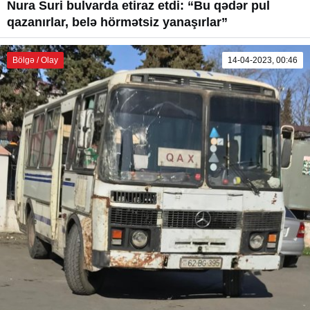
Nura Suri bulvarda etiraz etdi: “Bu qədər pul
qazanırlar, belə hörmətsiz yanaşırlar”
Bölgə / Olay
14-04-2023, 00:46