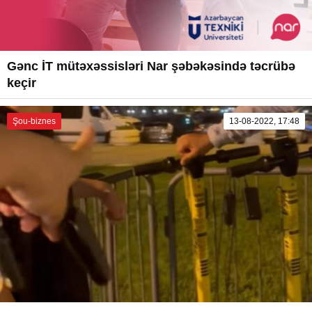
Gənc İT mütəxəssisləri Nar şəbəkəsində təcrübə
keçir
Şou-biznes
13-08-2022, 17:48