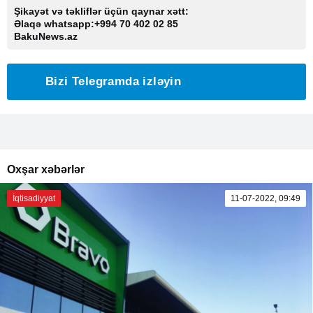
Şikayət və təkliflər üçün qaynar xətt:
Əlaqə whatsapp:+994 70 402 02 85
BakuNews.az
Bizi Telegramda izləyin
Oxşar xəbərlər
İqtisadiyyat
11-07-2022, 09:49