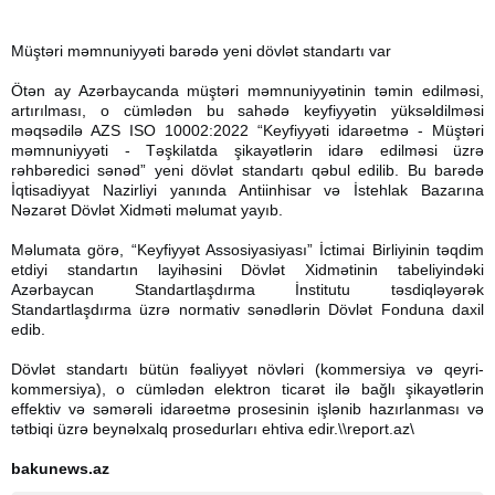
Müştəri məmnuniyyəti barədə yeni dövlət standartı var
Ötən ay Azərbaycanda müştəri məmnuniyyətinin təmin edilməsi,
artırılması, o cümlədən bu sahədə keyfiyyətin yüksəldilməsi
məqsədilə AZS ISO 10002:2022 “Keyfiyyəti idarəetmə - Müştəri
məmnuniyyəti - Təşkilatda şikayətlərin idarə edilməsi üzrə
rəhbəredici sənəd” yeni dövlət standartı qəbul edilib. Bu barədə
İqtisadiyyat Nazirliyi yanında Antiinhisar və İstehlak Bazarına
Nəzarət Dövlət Xidməti məlumat yayıb.
Məlumata görə, “Keyfiyyət Assosiyasiyası” İctimai Birliyinin təqdim
etdiyi standartın layihəsini Dövlət Xidmətinin tabeliyindəki
Azərbaycan Standartlaşdırma İnstitutu təsdiqləyərək
Standartlaşdırma üzrə normativ sənədlərin Dövlət Fonduna daxil
edib.
Dövlət standartı bütün fəaliyyət növləri (kommersiya və qeyri-
kommersiya), o cümlədən elektron ticarət ilə bağlı şikayətlərin
effektiv və səmərəli idarəetmə prosesinin işlənib hazırlanması və
tətbiqi üzrə beynəlxalq prosedurları ehtiva edir.\\report.az\
bakunews.az