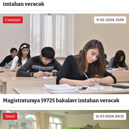
imtahan verəcək
Cəmiyyət
9-02-2024, 13:09
Magistraturaya 19725 bakalavr imtahan verəcək
Təhsil
11-07-2024, 09:35