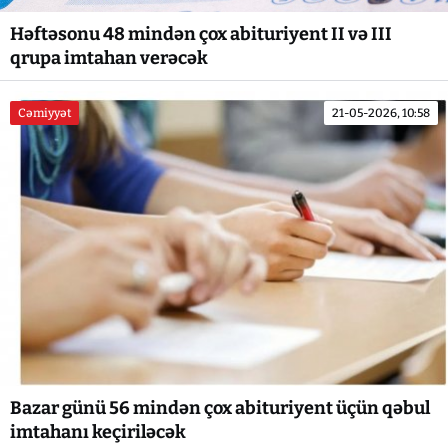
Həftəsonu 48 mindən çox abituriyent II və III
qrupa imtahan verəcək
Cəmiyyət
21-05-2026, 10:58
Bazar günü 56 mindən çox abituriyent üçün qəbul
imtahanı keçiriləcək