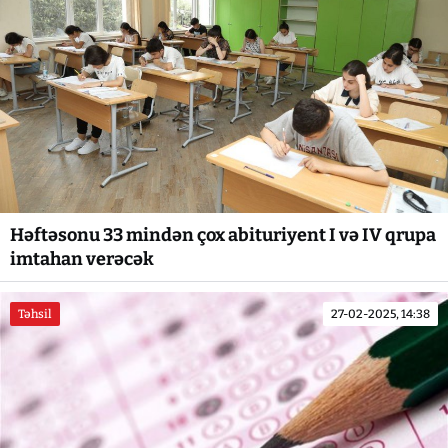
Həftəsonu 33 mindən çox abituriyent I və IV qrupa
imtahan verəcək
Təhsil
27-02-2025, 14:38