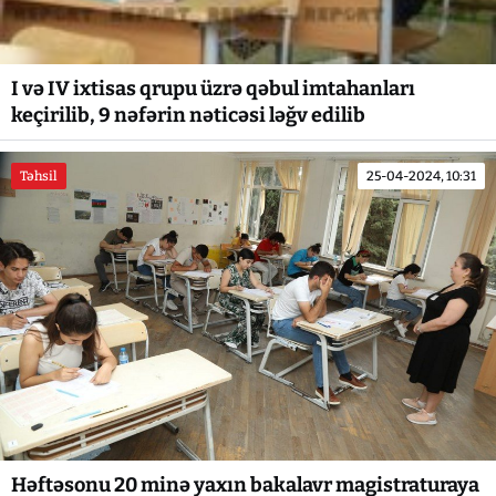
I və IV ixtisas qrupu üzrə qəbul imtahanları
keçirilib, 9 nəfərin nəticəsi ləğv edilib
Təhsil
25-04-2024, 10:31
Həftəsonu 20 minə yaxın bakalavr magistraturaya