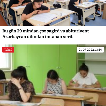
Bu gün 29 mindən çox şagird və abituriyent
Azərbaycan dilindən imtahan verib
Təhsil
21-07-2022, 13:54