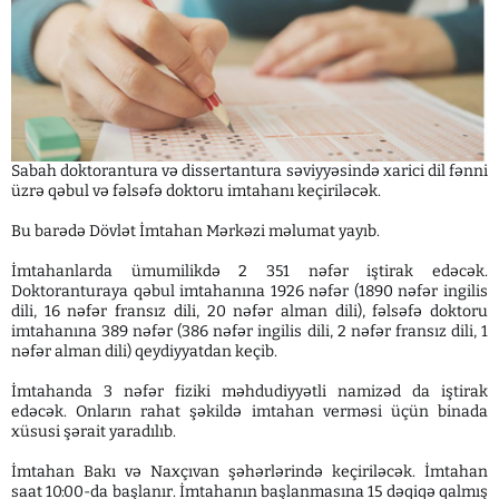
Sabah doktorantura və dissertantura səviyyəsində xarici dil fənni
üzrə qəbul və fəlsəfə doktoru imtahanı keçiriləcək.
Bu barədə Dövlət İmtahan Mərkəzi məlumat yayıb.
İmtahanlarda ümumilikdə 2 351 nəfər iştirak edəcək.
Doktoranturaya qəbul imtahanına 1926 nəfər (1890 nəfər ingilis
dili, 16 nəfər fransız dili, 20 nəfər alman dili), fəlsəfə doktoru
imtahanına 389 nəfər (386 nəfər ingilis dili, 2 nəfər fransız dili, 1
nəfər alman dili) qeydiyyatdan keçib.
İmtahanda 3 nəfər fiziki məhdudiyyətli namizəd da iştirak
edəcək. Onların rahat şəkildə imtahan verməsi üçün binada
xüsusi şərait yaradılıb.
İmtahan Bakı və Naxçıvan şəhərlərində keçiriləcək. İmtahan
saat 10:00-da başlanır. İmtahanın başlanmasına 15 dəqiqə qalmış