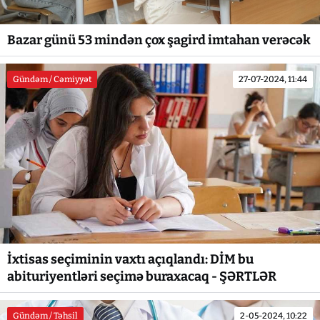
Bazar günü 53 mindən çox şagird imtahan verəcək
Gündəm / Cəmiyyət
27-07-2024, 11:44
İxtisas seçiminin vaxtı açıqlandı: DİM bu
abituriyentləri seçimə buraxacaq - ŞƏRTLƏR
Gündəm / Təhsil
2-05-2024, 10:22