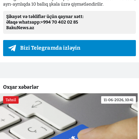
ayrı-ayrılıqda 10 ballıq şkala üzrə qiymətləndirilir.
Şikayət və təkliflər üçün qaynar xətt:
Əlaqə whatsapp:+994 70 402 02 85
BakuNews.az
Bizi Telegramda izləyin
Oxşar xəbərlər
Təhsil
11-06-2026, 10:41