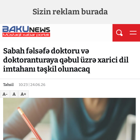
Sizin reklam burada
Sabah fəlsəfə doktoru və
doktoranturaya qəbul üzrə xarici dil
imtahanı təşkil olunacaq
Təhsil
10:23 | 24.06.26
A-
A
A+