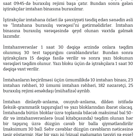
saat 09:45-də buraxılış rejimi başa çatır. Bundan sonra gələn
iştirakçılar imtahan binasına buraxılmır.
İştirakçılar imtahana özləri ilə şəxsiyyəti təsdiq edən sənədin əsli
və "İmtahana buraxılış vərəqəsi"ni gətirməlidirlər. İmtahan
binasına buraxılış vərəqəsində qeyd olunan vaxtda gəlmək
lazımdır.
İmtahanverənlər 1 saat 30 dəqiqə ərzində onlara təqdim
olunmuş 30 test tapşırığını cavablandırırlar. Bundan sonra
iştirakçılara 15 dəqiqə fasilə verilir və sonra yazı blokunun
vərəqləri təqdim olunur. Yazı bloku üçün də iştrakçılara 1 saat 30
dəqiqə vaxt verilir.
İmtahanların keçirilməsi üçün ümumilikdə 10 imtahan binası, 23
imtahan rəhbəri, 10 ümumi imtahan rəhbəri, 182 nəzarətçi, 25
buraxılış rejimi əməkdaşı (mühafizə) ayrılıb.
İmtahan dinləyib-anlama, oxuyub-anlama, dildən istifadə
(leksik-qrammatik tapşırıqlar) və yazı bloklarından ibarət olacaq.
İmtahanda bütün bloklar üzrə toplanıla biləcək maksimal bal 50-
dir və imtahanverənlərə (sual kitabçasında) təqdim olunan hər
bir tapşırıq üzrə düzgün cavab bir balla qiymətləndirilir
(maksimum 30 bal). Səhv cavablar düzgün cavabların nəticəsinə
təsir göstərmir. Hər bir yazı işi (vizual məlumatın təsviri və esse)