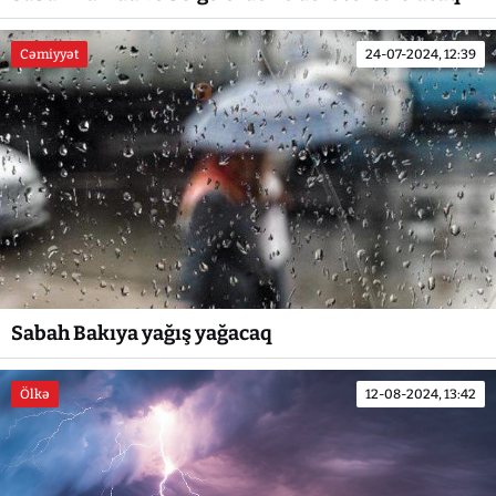
Cəmiyyət
24-07-2024, 12:39
Sabah Bakıya yağış yağacaq
Ölkə
12-08-2024, 13:42