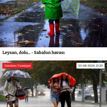
Leysan, dolu... - Sabahın havası
Gündəm / Cəmiyyət
23-08-2024, 13:29