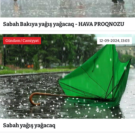
Sabah Bakıya yağış yağacaq - HAVA PROQNOZU
Gündəm / Cəmiyyət
12-09-2024, 13:03
Sabah yağış yağacaq