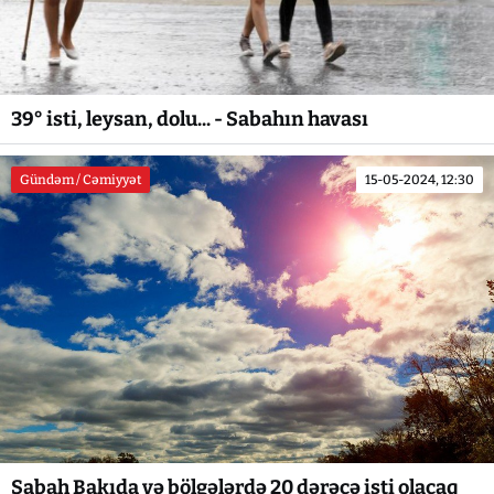
39° isti, leysan, dolu... - Sabahın havası
Gündəm / Cəmiyyət
15-05-2024, 12:30
Sabah Bakıda və bölgələrdə 20 dərəcə isti olacaq