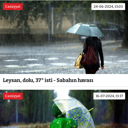
Cəmiyyət
24-06-2024, 13:03
Leysan, dolu, 37° isti - Sabahın havası
Cəmiyyət
16-07-2024, 13:17