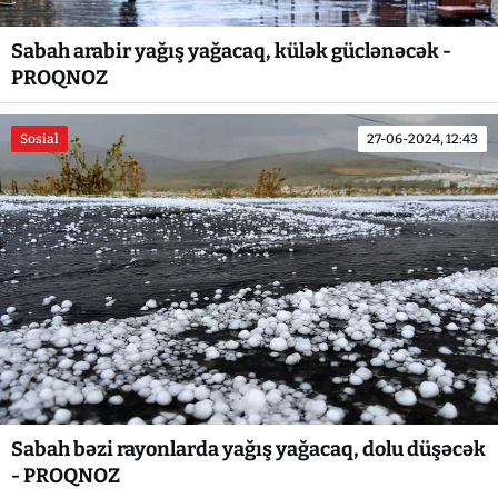
Sabah arabir yağış yağacaq, külək güclənəcək -
PROQNOZ
Sosial
27-06-2024, 12:43
Sabah bəzi rayonlarda yağış yağacaq, dolu düşəcək
- PROQNOZ