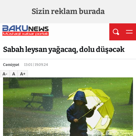
Sizin reklam burada
Sabah leysan yağacaq, dolu düşəcək
Cəmiyyət
13:01 | 19.09.24
A-
A
A+