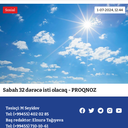
Sosial
1-07-2024, 12:44
Sabah 32 dərəcə isti olacaq - PROQNOZ
Təsisçi: M Seyidov
Tel: (+99455) 402 02 85
Baş redaktor: Elnurə Tağıyeva
Tel: (+99455) 710-10-61