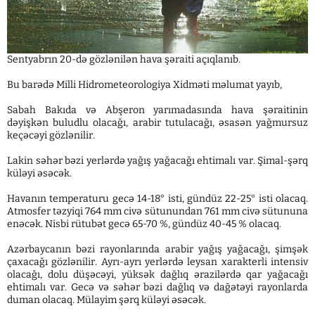
Sentyabrın 20-də gözlənilən hava şəraiti açıqlanıb.
Bu barədə Milli Hidrometeorologiya Xidməti məlumat yayıb,
Sabah Bakıda və Abşeron yarımadasında hava şəraitinin
dəyişkən buludlu olacağı, arabir tutulacağı, əsasən yağmursuz
keçəcəyi gözlənilir.
Lakin səhər bəzi yerlərdə yağış yağacağı ehtimalı var. Şimal-şərq
küləyi əsəcək.
Havanın temperaturu gecə 14-18° isti, gündüz 22-25° isti olacaq.
Atmosfer təzyiqi 764 mm civə sütunundan 761 mm civə sütununa
enəcək. Nisbi rütubət gecə 65-70 %, gündüz 40-45 % olacaq.
Azərbaycanın bəzi rayonlarında arabir yağış yağacağı, şimşək
çaxacağı gözlənilir. Ayrı-ayrı yerlərdə leysan xarakterli intensiv
olacağı, dolu düşəcəyi, yüksək dağlıq ərazilərdə qar yağacağı
ehtimalı var. Gecə və səhər bəzi dağlıq və dağətəyi rayonlarda
duman olacaq. Mülayim şərq küləyi əsəcək.