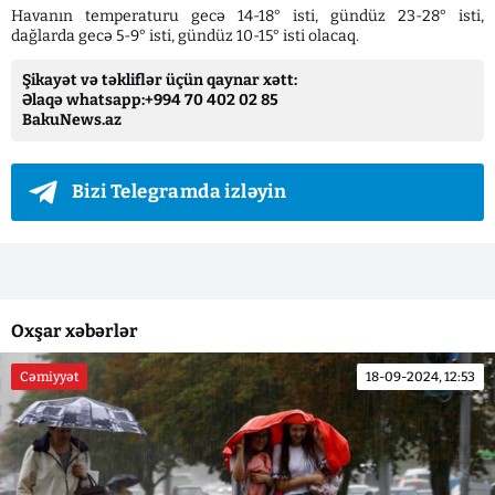
Havanın temperaturu gecə 14-18° isti, gündüz 23-28° isti,
dağlarda gecə 5-9° isti, gündüz 10-15° isti olacaq.
Şikayət və təkliflər üçün qaynar xətt:
Əlaqə whatsapp:+994 70 402 02 85
BakuNews.az
Bizi Telegramda izləyin
Oxşar xəbərlər
Cəmiyyət
18-09-2024, 12:53