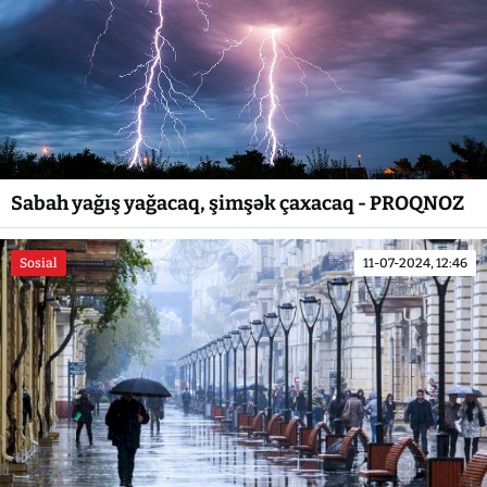
Sabah yağış yağacaq, şimşək çaxacaq - PROQNOZ
Sosial
11-07-2024, 12:46