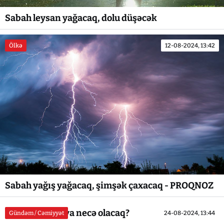
Sabah leysan yağacaq, dolu düşəcək
Ölkə
12-08-2024, 13:42
Sabah yağış yağacaq, şimşək çaxacaq - PROQNOZ
Bazar günü hava necə olacaq?
Gündəm / Cəmiyyət
24-08-2024, 13:44