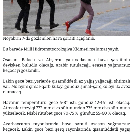
Noyabrın 7-də gözlənilən hava şəraiti açıqlanıb.
Bu barədə Milli Hidrometeorologiya Xidməti məlumat yayıb.
Əsasən, Bakıda və Abşeron yarımadasında hava şəraitinin
dəyişkən buludlu olacağı, arabir tutulacağı, əsasən yağmursuz
keçəcəyi gözlənilir.
Lakin gecə bəzi yerlərdə qısamüddətli az yağış yağacağı ehtimalı
var. Mülayim şimal-qərb küləyi gündüz şimal-şərq küləyi ilə əvəz
olunacaq.
Havanın temperaturu gecə 5-8° isti, gündüz 12-16° isti olacaq.
Atmosfer təzyiqi 772 mm civə sütunundan 775 mm civə sütununa
yüksələcək. Nisbi rütubət gecə 70-75 %, gündüz 55-60 % olacaq.
Azərbaycanın rayonlarında hava şəraiti əsasən yağmursuz
keçəcək. Lakin gecə bəzi şərq rayonlarında qısamüddətli yağış