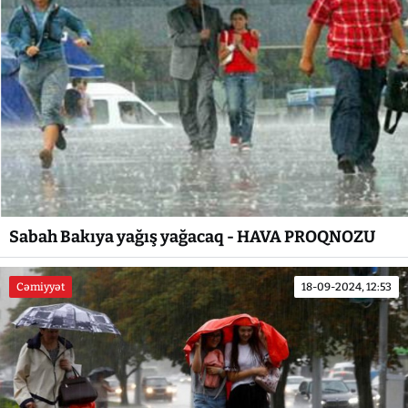
Sabah Bakıya yağış yağacaq - HAVA PROQNOZU
Cəmiyyət
18-09-2024, 12:53