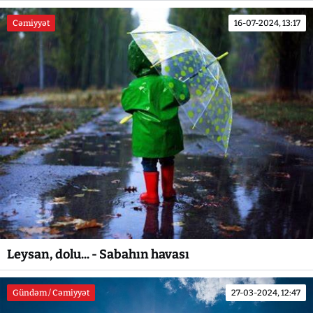
Cəmiyyət
16-07-2024, 13:17
Leysan, dolu... - Sabahın havası
Gündəm / Cəmiyyət
27-03-2024, 12:47