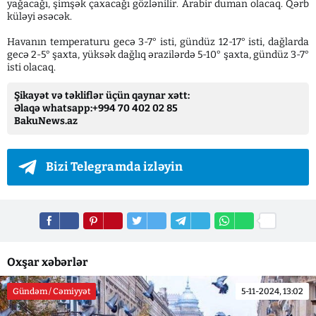
yağacağı, şimşək çaxacağı gözlənilir. Arabir duman olacaq. Qərb
küləyi əsəcək.
Havanın temperaturu gecə 3-7° isti, gündüz 12-17° isti, dağlarda
gecə 2-5° şaxta, yüksək dağlıq ərazilərdə 5-10° şaxta, gündüz 3-7°
isti olacaq.
Şikayət və təkliflər üçün qaynar xətt:
Əlaqə whatsapp:+994 70 402 02 85
BakuNews.az
Bizi Telegramda izləyin
Oxşar xəbərlər
Gündəm / Cəmiyyət
5-11-2024, 13:02