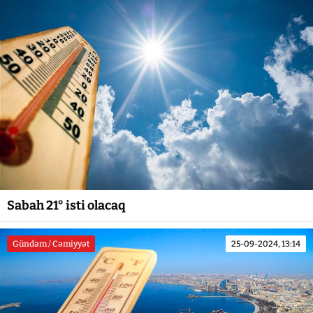
Sabah 21° isti olacaq
Gündəm / Cəmiyyət
25-09-2024, 13:14