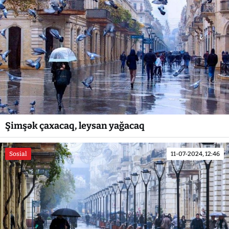
Şimşək çaxacaq, leysan yağacaq
Sosial
11-07-2024, 12:46