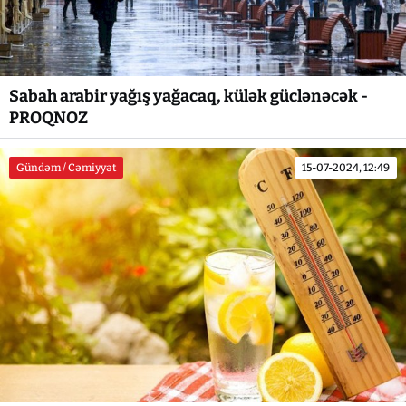
Sabah arabir yağış yağacaq, külək güclənəcək -
PROQNOZ
Gündəm / Cəmiyyət
15-07-2024, 12:49