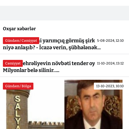
Oxşar xəbərlər
Abit Əliyev işini yarımçıq görmüş şirkətlə yenidən
Gündəm / Cəmiyyət
5-08-2024, 12:10
niyə anlaşıb? - İcazə verin, şübhələnək...
Rafail Mehrəliyevin növbəti tender oyunu-
Cəmiyyət
11-10-2024, 13:12
Milyonlar belə silinir…..
Gündəm / Bölgə
13-10-2023, 10:10