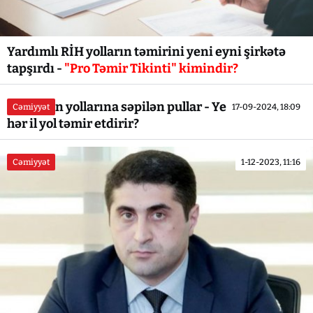
Yardımlı RİH yolların təmirini yeni eyni şirkətə
tapşırdı -
"Pro Təmir Tikinti" kimindir?
Göygölün yollarına səpilən pullar - Yerli rəhbərlik
Cəmiyyət
17-09-2024, 18:09
hər il yol təmir etdirir?
Cəmiyyət
1-12-2023, 11:16