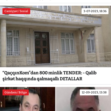
Cəmiyyət / Sosial
3-07-2023, 18:36
“QaçqınKom”dan 800 minlik TENDER: - Qalib
şirkət haqqında qalmaqallı DETALLAR
Gündəm / Bölgə
12-09-2023, 13:38