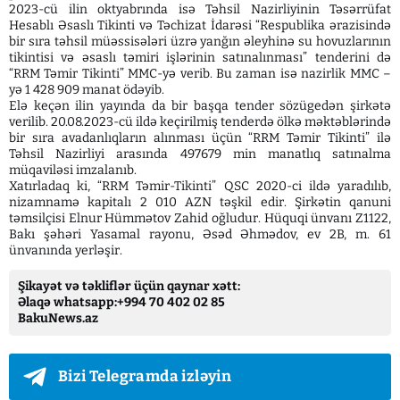
2023-cü ilin oktyabrında isə Təhsil Nazirliyinin Təsərrüfat
Hesablı Əsaslı Tikinti və Təchizat İdarəsi “Respublika ərazisində
bir sıra təhsil müəssisələri üzrə yanğın əleyhinə su hovuzlarının
tikintisi və əsaslı təmiri işlərinin satınalınması” tenderini də
“RRM Təmir Tikinti” MMC-yə verib. Bu zaman isə nazirlik MMC –
yə 1 428 909 manat ödəyib.
Elə keçən ilin yayında da bir başqa tender sözügedən şirkətə
verilib. 20.08.2023-cü ildə keçirilmiş tenderdə ölkə məktəblərində
bir sıra avadanlıqların alınması üçün “RRM Təmir Tikinti” ilə
Təhsil Nazirliyi arasında 497679 min manatlıq satınalma
müqaviləsi imzalanıb.
Xatırladaq ki, “RRM Təmir-Tikinti” QSC 2020-ci ildə yaradılıb,
nizamnamə kapitalı 2 010 AZN təşkil edir. Şirkətin qanuni
təmsilçisi Elnur Hümmətov Zahid oğludur. Hüquqi ünvanı Z1122,
Bakı şəhəri Yasamal rayonu, Əsəd Əhmədov, ev 2B, m. 61
ünvanında yerləşir.
Şikayət və təkliflər üçün qaynar xətt:
Əlaqə whatsapp:+994 70 402 02 85
BakuNews.az
Bizi Telegramda izləyin