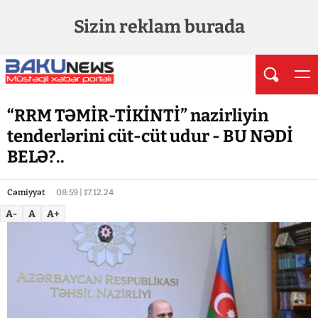
Sizin reklam burada
“RRM TƏMİR-TİKİNTİ” nazirliyin
tenderlərini cüt-cüt udur - BU NƏDİ
BELƏ?..
Cəmiyyət
08:59 | 17.12.24
A-
A
A+