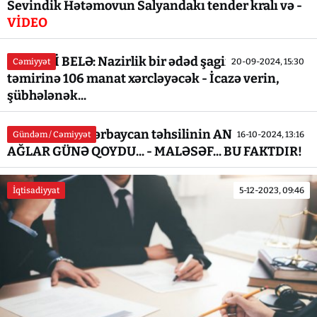
Sevindik Hətəmovun Salyandakı tender kralı və -
VİDEO
BU NƏDİ BELƏ: Nazirlik bir ədəd şagird partasının
Cəmiyyət
20-09-2024, 15:30
təmirinə 106 manat xərcləyəcək - İcazə verin,
şübhələnək...
Əmrullayev Azərbaycan təhsilinin ANASINI NECƏ
Gündəm / Cəmiyyət
16-10-2024, 13:16
AĞLAR GÜNƏ QOYDU... - MALƏSƏF... BU FAKTDIR!
İqtisadiyyat
5-12-2023, 09:46