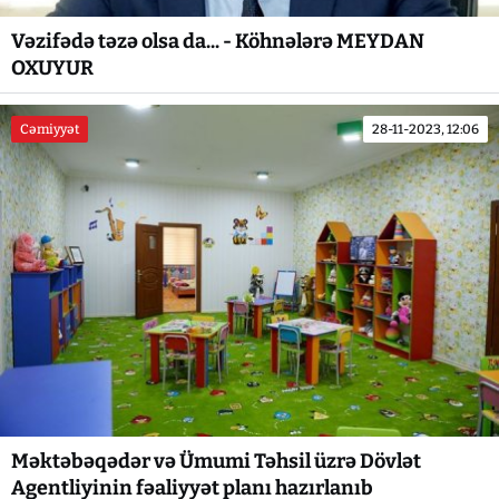
Vəzifədə təzə olsa da... - Köhnələrə MEYDAN
OXUYUR
Cəmiyyət
28-11-2023, 12:06
Məktəbəqədər və Ümumi Təhsil üzrə Dövlət
Agentliyinin fəaliyyət planı hazırlanıb