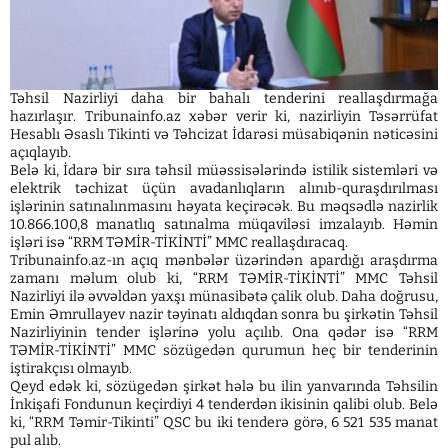
Təhsil Nazirliyi daha bir bahalı tenderini reallaşdırmağa
hazırlaşır. Tribunainfo.az xəbər verir ki, nazirliyin Təsərrüfat
Hesablı Əsaslı Tikinti və Təhcizat İdarəsi müsabiqənin nəticəsini
açıqlayıb.
Belə ki, İdarə bir sıra təhsil müəssisələrində istilik sistemləri və
elektrik təchizat üçün avadanlıqların alınıb-quraşdırılması
işlərinin satınalınmasını həyata keçirəcək. Bu məqsədlə nazirlik
10.866.100,8 manatlıq satınalma müqaviləsi imzalayıb. Həmin
işləri isə “RRM TƏMİR-TİKİNTİ” MMC reallaşdıracaq.
Tribunainfo.az-ın açıq mənbələr üzərindən apardığı araşdırma
zamanı məlum olub ki, “RRM TƏMİR-TİKİNTİ” MMC Təhsil
Nazirliyi ilə əvvəldən yaxşı münasibətə çalik olub. Daha doğrusu,
Emin Əmrullayev nazir təyinatı aldıqdan sonra bu şirkətin Təhsil
Nazirliyinin tender işlərinə yolu açılıb. Ona qədər isə “RRM
TƏMİR-TİKİNTİ” MMC sözügedən qurumun heç bir tenderinin
iştirakçısı olmayıb.
Qeyd edək ki, sözügedən şirkət hələ bu ilin yanvarında Təhsilin
İnkişafi Fondunun keçirdiyi 4 tenderdən ikisinin qalibi olub. Belə
ki, “RRM Təmir-Tikinti” QSC bu iki tenderə görə, 6 521 535 manat
pul alıb.