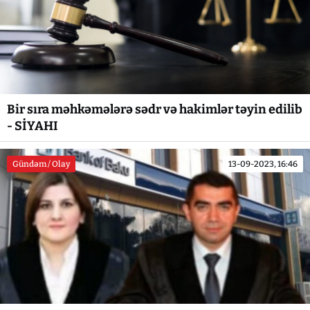
Bir sıra məhkəmələrə sədr və hakimlər təyin edilib
- SİYAHI
Gündəm / Olay
13-09-2023, 16:46