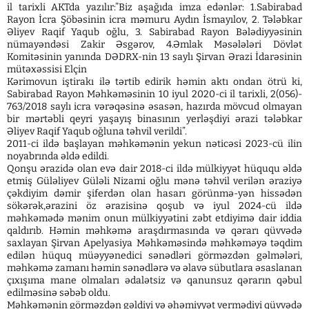
il tarixli AKTda yazılır:”Biz aşağıda imza edənlər: 1.Sabirabad
Rayon İcra Şöbəsinin icra məmuru Aydın İsmayılov, 2. Tələbkar
Əliyev Raqif Yaqub oğlu, 3. Sabirabad Rayon Bələdiyyəsinin
nümayəndəsi Zakir Əsgərov, 4.Əmlak Məsələləri Dövlət
Komitəsinin yanında DƏDRX-nin 13 saylı Şirvan Ərazi İdarəsinin
mütəxəssisi Elçin
Kərimovun iştirakı ilə tərtib edirik həmin aktı ondan ötrü ki,
Sabirabad Rayon Məhkəməsinin 10 iyul 2020-ci il tarixli, 2(056)-
763/2018 saylı icra vərəqəsinə əsasən, hazırda mövcud olmayan
bir mərtəbli qeyri yaşayış binasının yerləşdiyi ərazi tələbkar
Əliyev Raqif Yaqub oğluna təhvil verildi”.
2011-ci ildə başlayan məhkəmənin yekun nəticəsi 2023-cü ilin
noyabrında əldə edildi.
Qonşu ərazidə olan evə dair 2018-ci ildə mülkiyyət hüququ əldə
etmiş Güləliyev Güləli Nizami oğlu mənə təhvil verilən əraziyə
çəkdiyim dəmir şiferdən olan hasarı görünmə-yən hissədən
sökərək,ərazini öz ərazisinə qoşub və iyul 2024-cü ildə
məhkəmədə mənim onun mülkiyyətini zəbt etdiyimə dair iddia
qaldırıb. Həmin məhkəmə araşdırmasında və qərarı qüvvədə
saxlayan Şirvan Apelyasiya Məhkəməsində məhkəməyə təqdim
edilən hüquq müəyyənedici sənədləri görməzdən gəlmələri,
məhkəmə zamanı həmin sənədlərə və əlavə sübutlara əsaslanan
çıxışıma mane olmaları ədalətsiz və qanunsuz qərarın qəbul
edilməsinə səbəb oldu.
Məhkəmənin görməzdən gəldiyi və əhəmiyyət vermədiyi qüvvədə