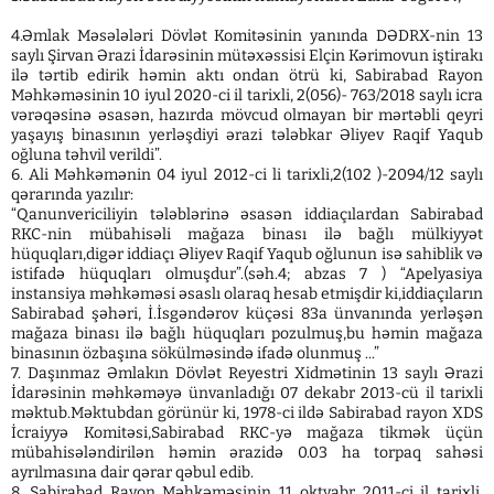
4.Əmlak Məsələləri Dövlət Komitəsinin yanında DƏDRX-nin 13
saylı Şirvan Ərazi İdarəsinin mütəxəssisi Elçin Kərimovun iştirakı
ilə tərtib edirik həmin aktı ondan ötrü ki, Sabirabad Rayon
Məhkəməsinin 10 iyul 2020-ci il tarixli, 2(056)- 763/2018 saylı icra
vərəqəsinə əsasən, hazırda mövcud olmayan bir mərtəbli qeyri
yaşayış binasının yerləşdiyi ərazi tələbkar Əliyev Raqif Yaqub
oğluna təhvil verildi”.
6. Ali Məhkəmənin 04 iyul 2012-ci li tarixli,2(102 )-2094/12 saylı
qərarında yazılır:
“Qanunvericiliyin tələblərinə əsasən iddiaçılardan Sabirabad
RKC-nin mübahisəli mağaza binası ilə bağlı mülkiyyət
hüquqları,digər iddiaçı Əliyev Raqif Yaqub oğlunun isə sahiblik və
istifadə hüquqları olmuşdur”.(səh.4; abzas 7 ) “Apelyasiya
instansiya məhkəməsi əsaslı olaraq hesab etmişdir ki,iddiaçıların
Sabirabad şəhəri, İ.İsgəndərov küçəsi 83a ünvanında yerləşən
mağaza binası ilə bağlı hüquqları pozulmuş,bu həmin mağaza
binasının özbaşına sökülməsində ifadə olunmuş ...”
7. Daşınmaz Əmlakın Dövlət Reyestri Xidmətinin 13 saylı Ərazi
İdarəsinin məhkəməyə ünvanladığı 07 dekabr 2013-cü il tarixli
məktub.Məktubdan görünür ki, 1978-ci ildə Sabirabad rayon XDS
İcraiyyə Komitəsi,Sabirabad RKC-yə mağaza tikmək üçün
mübahisələndirilən həmin ərazidə 0.03 ha torpaq sahəsi
ayrılmasına dair qərar qəbul edib.
8. Sabirabad Rayon Məhkəməsinin 11 oktyabr 2011-ci il tarixli,