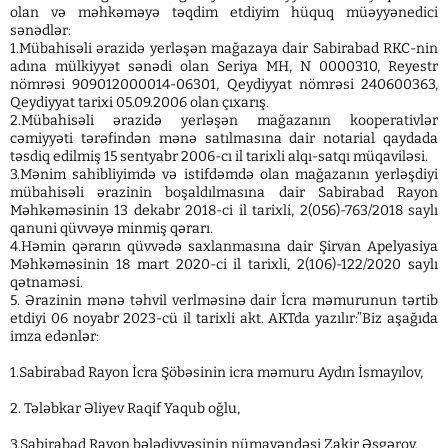
olan və məhkəməyə təqdim etdiyim hüquq müəyyənedici
sənədlər:
1.Mübahisəli ərazidə yerləşən mağazaya dair Sabirabad RKC-nin
adına mülkiyyət sənədi olan Seriya MH, N 0000310, Reyestr
nömrəsi 909012000014-06301, Qeydiyyat nömrəsi 240600363,
Qeydiyyat tarixi 05.09.2006 olan çıxarış.
2.Mübahisəli ərazidə yerləşən mağazanın kooperativlər
cəmiyyəti tərəfindən mənə satılmasına dair notarial qaydada
təsdiq edilmiş 15 sentyabr 2006-cı il tarixli alqı-satqı müqaviləsi.
3.Mənim sahibliyimdə və istifdəmdə olan mağazanın yerləşdiyi
mübahisəli ərazinin boşaldılmasına dair Sabirabad Rayon
Məhkəməsinin 13 dekabr 2018-ci il tarixli, 2(056)-763/2018 saylı
qanuni qüvvəyə minmiş qərarı.
4.Həmin qərarın qüvvədə saxlanmasına dair Şirvan Apelyasiya
Məhkəməsinin 18 mart 2020-ci il tarixli, 2(106)-122/2020 saylı
qətnaməsi.
5. Ərazinin mənə təhvil verlməsinə dair İcra məmurunun tərtib
etdiyi 06 noyabr 2023-cü il tarixli akt. AKTda yazılır:”Biz aşağıda
imza edənlər:
1.Sabirabad Rayon İcra Şöbəsinin icra məmuru Aydın İsmayılov,
2. Tələbkar Əliyev Raqif Yaqub oğlu,
3.Sabirabad Rayon bələdiyyəsinin nümayəndəsi Zakir Əsgərov,