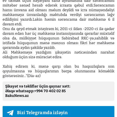
ev tikmək üçün həyətyanı sahə ayrılmasına dair sərəncamını
mötəbər sənəd hesab edərək icraata qəbul etdi.Sərəncamın
hansı ünvana aid olması məlum deyildi və icra nümayəndəliyi
məhkəməyə ünvanladığı məktubda verdiyi sərəncamın ləğv
edildiyini yazırdı.Lakin həmin sərəncama dair məhkəmə 6 il
davam etdi.
Onu da qeyd etmək istəyirəm ki, 2011-ci ildən -2020-ci ilə qədər
davam edən hər üç məhkəmə instansiyasında qərarlar müxtəlif
olsa da, mülkiyyət hüququnun Sabirabad RKC-yə,sahiblik və
istifadə hüququnun mənə məxsus olması fikri hər məhkəmə
qərarında aydın şəkildə yazılıb.
Ali Məhkəməyə yazdığım şikayətin nəticəsindən narahat
olduğum üçün sizə müraciət edirə.
Xahiş edirəm ki, mənə qarşı olan bu haqsızlıqlara son
qoyulmasına və hüquqlarımın bərpa olunmasına köməklik
göstərəsiniz..."(Dia-az)
Şikayət və təkliflər üçün qaynar xətt:
Əlaqə whatsapp:+994 70 402 02 85
BakuNews.az
Bizi Telegramda izləyin