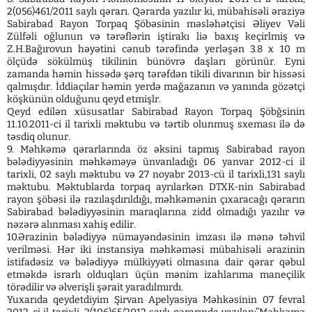
2(056)461/2011 saylı qərarı. Qərarda yazılır ki, mübahisəli əraziyə
Sabirabad Rayon Torpaq Şöbəsinin məsləhətçisi Əliyev Vəli
Zülfəli oğlunun və tərəflərin iştirakı liə baxış keçirlmiş və
Z.H.Bağırovun həyətini cənub tərəfində yerləşən 3.8 x 10 m
ölçüdə sökülmüş tikilinin bünövrə daşları görünür. Eyni
zamanda həmin hissədə şərq tərəfdən tikili divarının bir hissəsi
qalmışdır. İddiaçılar həmin yerdə mağazanın və yanında gözətçi
köşkünün olduğunu qeyd etmişlr.
Qeyd edilən xüsusatlar Sabirabad Rayon Torpaq Şöbğsinin
11.10.2011-ci il tarixli məktubu və tərtib olunmuş sxeması ilə də
təsdiq olunur.
9. Məhkəmə qərarlarında öz əksini tapmış Sabirabad rayon
bələdiyyəsinin məhkəməyə ünvanladığı 06 yanvar 2012-ci il
tarixli, 02 saylı məktubu və 27 noyabr 2013-cü il tarixli,131 saylı
məktubu. Məktublarda torpaq ayrılarkən DTXK-nin Sabirabad
rayon şöbəsi ilə razılaşdırıldığı, məhkəmənin çıxaracağı qərarın
Sabirabad bələdiyyəsinin maraqlarına zidd olmadığı yazılır və
nəzərə alınması xahiş edilir.
10.Ərazinin bələdiyyə nümayəndəsinin imzası ilə mənə təhvil
verilməsi. Hər iki instansiya məhkəməsi mübahisəli ərazinin
istifadəsiz və bələdiyyə mülkiyyəti olmasına dair qərar qəbul
etməkdə israrlı olduqları üçün mənim izahlarıma maneçilik
törədilir və əlverişli şərait yaradılmırdı.
Yuxarıda qeydetdiyim Şirvan Apelyasiya Məhkəsinin 07 fevral