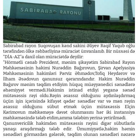
Sabirabad rayon Suqovuşan kənd sakini Əliyev Raqif Yaqub oğlu
tərəfindən ölkə rəhbərliyinə müraciət ünvanlanıb. Bir nüsxəsi də
"DİA-AZ"a daxil olan müraciətdə deyilir:
"Hörmətli cənab Prezident, mənim şikayətim Sabirabad Rayon
Məhkəməsinin hakimi Nurəddin Bağırovun, Şirvan Apelyasiya
Məhkəməsinin hakimləri Pərviz Əhmədov,Tofiq Heydərov və
İlham Əsədovun qanunsuz qərarındandır. Hakim Nurəddin
Bağırov mənim təqdim etdiyim hüquq müəyyənedici sənədlərə
əhəmiyyət vermədi.Hakimin istinad etdiyi yeganə sənəd
mütəxəssis rəyi oldu.Rəyin əsassız olduğunu aydınlaşdırmaq
üçün işin içərisində kifayət qədər sənədlər var və mən rəyin
əsassız olduğunu sübut etmək üçün mütəxəssis Elçin
Kərimovun məhkəməyə dəvət olunmasını hər iki instansiya
məhkəməsində tələb etdim,amma tələbim yerinə yetirilmədi.
Qanunvericilik hakimdən mütəxəssis rəyini digər sübutlarla
yanaşı araşdırmağı tələb edir. Ümumiyyətlə,hakim həmin
sənədləri görməzdən gələrək, təqdim olunan sənədləri nəzərə