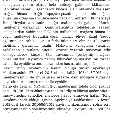
2012-ci il tarixli, 2(106)65/2012 saylı qərarında yazılan:”Məhkəmə
kollegiyası yekun olaraq belə nəticəyə gəlir ki, iddiaçıların
Sabirabad şəhəri İ.İsgəndərov küçəsi 83a ünvanında yerləşən
mağaza binası ilə bağlı hüquqları pozulmuş, bu həmin mağaza
binasının özbaşına sökülməsində ifadə olunmuşdur”.Bu nəticəyə
Tofiq Heydərovun sədr olduğu məhkəmədə gəlinib. Həmin
məhkəmə qərarında:” Qanunvericiliyin tələblərinə əsasən
iddiaçılardan Sabirabad RKC-nin mübahisəli mağaza binası ilə
bağlı mülkiyyət hüquqları,digər iddiaçı Əliyev Raqif Yaqub
oğlunun isə sahiblik və istifadə hüquqları olmuşdur”. Həmin
məhkəmə qərarında yazılır:” Məhkəmə kollegiyası yuxarıda
sadalanan sübutlara hüquqi qiymət verərək müəyyən edir
ki,İ.İsgəndərov küçəsi 83a ünvanında yerləşmiş mağaza
binasının yeri Bayramov Zamiq Əliheydər oğluna ayrılmış torpaq
sahəsi ilə eynidir və onun tərəfindən hasara alınmışdır”.
Hakim Tofiq Heydərovun hakim olduğu Şirvan Apelyasiya
Məhkəməsinin 27 aprel 2015-ci il tarixli,2-1(106) 148/2015 saylı
məhkəməsinin də mübahisəli əraziyə dair mövqeyi yuxarıda
qeyd olunan sonuncu nəticə ilə eynidir.
Mənə elə gəlir ki, MPM-nın 2-ci maddəsinin tələbi ciddi şəkildə
pozulub.Çün- ki məhkəməyə təqdim etdiyim kifayət qədər hüquq
müəyyənedici sənədləri mötəbər hesab etməyən hakim Tofiq
Heydərov sədr olduğu Şirvan Apelyasiya Məhkəsinin 07 fevral
2012-ci il tarixli, 2(106)65/2012 saylı məhkəməsində şəhər icra
nümayəndəsinin səlahiyyətinin olmadığı vaxt,yəni 2003-cü ildə