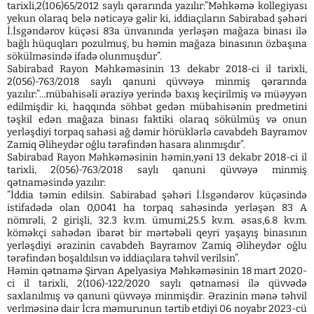
tarixli,2(106)65/2012 saylı qərarında yazılır:”Məhkəmə kollegiyası
yekun olaraq belə nəticəyə gəlir ki, iddiaçıların Sabirabad şəhəri
İ.İsgəndərov küçəsi 83a ünvanında yerləşən mağaza binası ilə
bağlı hüquqları pozulmuş, bu həmin mağaza binasının özbaşına
sökülməsində ifadə olunmuşdur”.
Sabirabad Rayon Məhkəməsinin 13 dekabr 2018-ci il tarixli,
2(056)-763/2018 saylı qanuni qüvvəyə minmiş qərarında
yazılır:”...mübahisəli əraziyə yerində baxış keçirilmiş və müəyyən
edilmişdir ki, haqqında söhbət gedən mübahisənin predmetini
təşkil edən mağaza binası faktiki olaraq sökülmüş və onun
yerləşdiyi torpaq sahəsi ağ dəmir hörüklərlə cavabdeh Bayramov
Zamiq Əliheydər oğlu tərəfindən hasara alınmışdır”.
Sabirabad Rayon Məhkəməsinin həmin,yəni 13 dekabr 2018-ci il
tarixli, 2(056)-763/2018 saylı qanuni qüvvəyə minmiş
qətnaməsində yazılır:
”İddia təmin edilsin. Sabirabad şəhəri İ.İsgəndərov küçəsində
istifadədə olan 0,0041 ha torpaq sahəsində yerləşən 83 A
nömrəli, 2 girişli, 32.3 kv.m. ümumi,25.5 kv.m. əsas,6.8 kv.m.
köməkçi sahədən ibarət bir mərtəbəli qeyri yaşayış binasının
yerləşdiyi ərazinin cavabdeh Bayramov Zamiq Əliheydər oğlu
tərəfindən boşaldılsın və iddiaçılara təhvil verilsin”.
Həmin qətnamə Şirvan Apelyasiya Məhkəməsinin 18 mart 2020-
ci il tarixli, 2(106)-122/2020 saylı qətnaməsi ilə qüvvədə
saxlanılmış və qanuni qüvvəyə minmişdir. Ərazinin mənə təhvil
verlməsinə dair İcra məmurunun tərtib etdiyi 06 noyabr 2023-cü