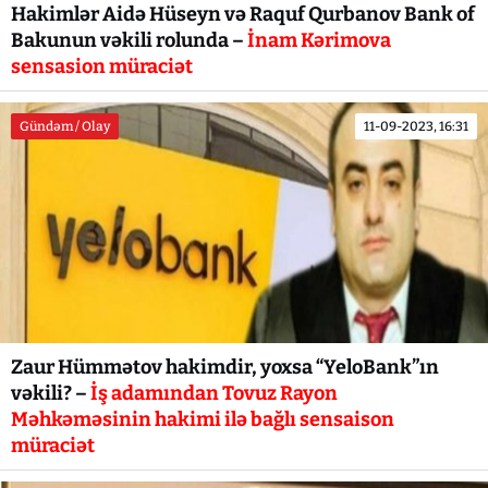
Hakimlər Aidə Hüseyn və Raquf Qurbanov Bank of
Bakunun vəkili rolunda –
İnam Kərimova
sensasion müraciət
Gündəm / Olay
11-09-2023, 16:31
Zaur Hümmətov hakimdir, yoxsa “YeloBank”ın
vəkili? –
İş adamından Tovuz Rayon
Məhkəməsinin hakimi ilə bağlı sensaison
müraciət