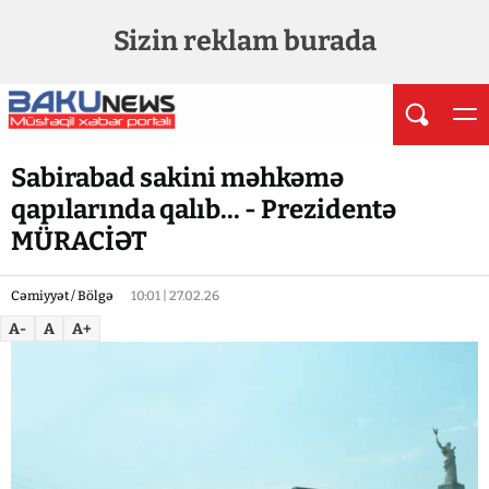
Sizin reklam burada
Sabirabad sakini məhkəmə
qapılarında qalıb... - Prezidentə
MÜRACİƏT
Cəmiyyət / Bölgə
10:01 | 27.02.26
A-
A
A+