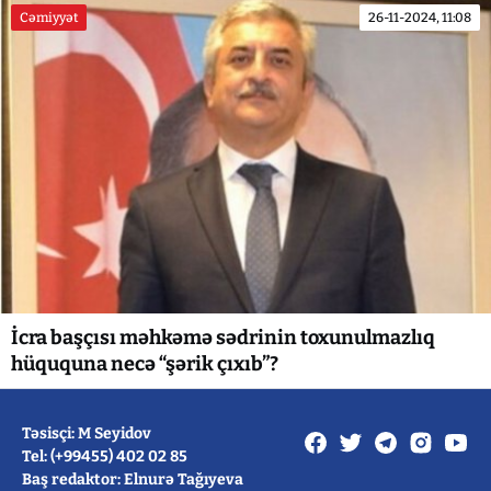
Cəmiyyət
26-11-2024, 11:08
İcra başçısı məhkəmə sədrinin toxunulmazlıq
hüququna necə “şərik çıxıb”?
Təsisçi: M Seyidov
Tel: (+99455) 402 02 85
Baş redaktor: Elnurə Tağıyeva