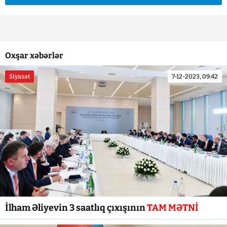
Oxşar xəbərlər
Siyasət
7-12-2023, 09:42
İlham Əliyevin 3 saatlıq çıxışının
TAM MƏTNİ