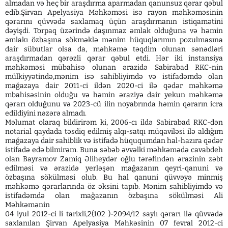
almadan və heç bir araşdırma aparmadan qanunsuz qərar qəbul
edib.Şirvan Apelyasiya Məhkəməsi isə rayon məhkəməsinin
qərarını qüvvədə saxlamaq üçün araşdırmanın istiqamətini
dəyişdi. Torpaq üzərində daşınmaz əmlak olduğuna və həmin
əmlakı özbaşına sökməklə mənim hüquqlarımın pozulmasına
dair sübutlar olsa da, məhkəmə təqdim olunan sənədləri
araşdırmadan qərəzli qərar qəbul etdi. Hər iki instansiya
məhkəməsi mübahisə olunan ərazidə Sabirabad RKC-nin
mülkiyyətində,mənim isə sahibliyimdə və istifadəmdə olan
mağazaya dair 2011-ci ildən 2020-ci ilə qədər məhkəmə
mbahisəsinin olduğu və həmin əraziyə dair yekun məhkəmə
qərarı olduğunu və 2023-cü ilin noyabrında həmin qərarın icra
edildiyini nəzərə almadı.
Məlumat olaraq bildirirəm ki, 2006-cı ildə Sabirabad RKC-dən
notarial qaydada təsdiq edilmiş alqı-satqı müqaviləsi ilə aldığım
mağazaya dair sahiblik və istifadə hüququmdan hal-hazıra qədər
istifadə edə bilmirəm. Buna səbəb əvvəlki məhkəmədə cavabdeh
olan Bayramov Zamiq Əliheydər oğlu tərəfindən ərazinin zəbt
edilməsi və ərazidə yerləşən mağazanın qeyri-qanuni və
özbaşına sökülməsi olub. Bu hal qanuni qüvvəyə minmiş
məhkəmə qərarlarında öz əksini tapıb. Mənim sahibliyimdə və
istifadəmdə olan mağazanın özbaşına sökülməsi Ali
Məhkəmənin
04 iyul 2012-ci li tarixli,2(102 )-2094/12 saylı qərarı ilə qüvvədə
saxlanılan Şirvan Apelyasiya Məhkəsinin 07 fevral 2012-ci