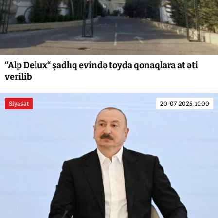
“Alp Delux“ şadlıq evində toyda qonaqlara at əti
verilib
Siyasət
20-07-2025, 10:00