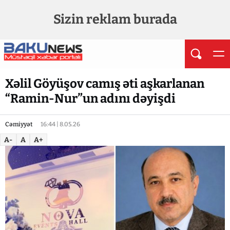
Sizin reklam burada
Xəlil Göyüşov camış əti aşkarlanan
“Ramin-Nur”un adını dəyişdi
Cəmiyyət
16:44 | 8.05.26
A-
A
A+