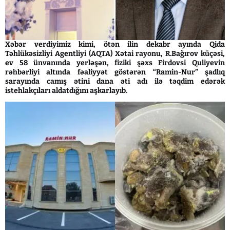
Xəbər verdiyimiz kimi, ötən ilin dekabr ayında Qida
Təhlükəsizliyi Agentliyi (AQTA) Xətai rayonu, R.Bağırov küçəsi,
ev 58 ünvanında yerləşən, fiziki şəxs Firdovsi Quliyevin
rəhbərliyi altında fəaliyyət göstərən “Ramin-Nur” şadlıq
sarayında camış ətini dana əti adı ilə təqdim edərək
istehlakçıları aldatdığını aşkarlayıb.