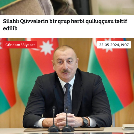
Silahlı Qüvvələrin bir qrup hərbi qulluqçusu təltif
edilib
Gündəm / Siyasət
25-05-2024, 19:07