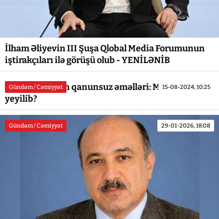
İlham Əliyevin III Şuşa Qlobal Media Forumunun
iştirakçıları ilə görüşü olub - YENİLƏNİB
Ramin İsayevin qanunsuz əməlləri: Milyonlar necə
Gündəm / Cəmiyyət
15-08-2024, 10:25
yeyilib?
Gündəm / Cəmiyyət
29-01-2026, 18:08