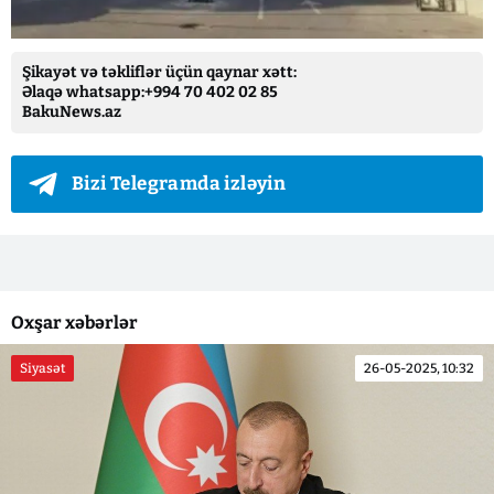
Şikayət və təkliflər üçün qaynar xətt:
Əlaqə whatsapp:+994 70 402 02 85
BakuNews.az
Bizi Telegramda izləyin
Oxşar xəbərlər
Siyasət
26-05-2025, 10:32