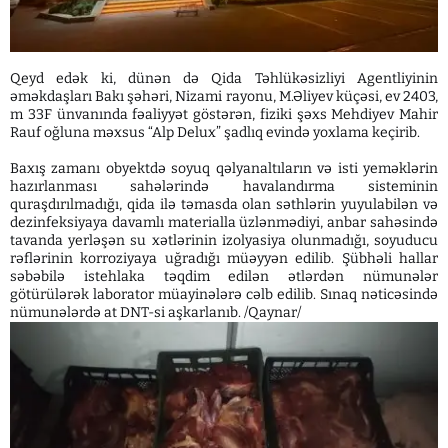
Qeyd edək ki, dünən də Qida Təhlükəsizliyi Agentliyinin
əməkdaşları Bakı şəhəri, Nizami rayonu, M.Əliyev küçəsi, ev 2403,
m 33F ünvanında fəaliyyət göstərən, fiziki şəxs Mehdiyev Mahir
Rauf oğluna məxsus “Alp Delux” şadlıq evində yoxlama keçirib.
Baxış zamanı obyektdə soyuq qəlyanaltıların və isti yeməklərin
hazırlanması sahələrində havalandırma sisteminin
quraşdırılmadığı, qida ilə təmasda olan səthlərin yuyulabilən və
dezinfeksiyaya davamlı materialla üzlənmədiyi, anbar sahəsində
tavanda yerləşən su xətlərinin izolyasiya olunmadığı, soyuducu
rəflərinin korroziyaya uğradığı müəyyən edilib. Şübhəli hallar
səbəbilə istehlaka təqdim edilən ətlərdən nümunələr
götürülərək laborator müayinələrə cəlb edilib. Sınaq nəticəsində
nümunələrdə at DNT-si aşkarlanıb. /Qaynar/