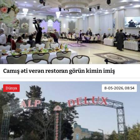
Camış əti verən restoran görün kimin imiş
Dünya
8-05-2026, 08:54