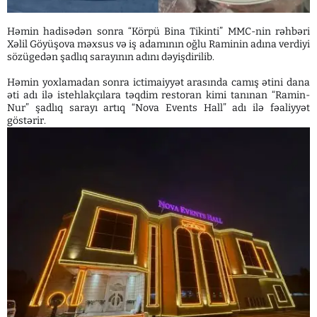
Həmin hadisədən sonra “Körpü Bina Tikinti” MMC-nin rəhbəri
Xəlil Göyüşova məxsus və iş adamının oğlu Raminin adına verdiyi
sözügedən şadlıq sarayının adını dəyişdirilib.
Həmin yoxlamadan sonra ictimaiyyət arasında camış ətini dana
əti adı ilə istehlakçılara təqdim restoran kimi tanınan “Ramin-
Nur” şadlıq sarayı artıq “Nova Events Hall” adı ilə fəaliyyət
göstərir.