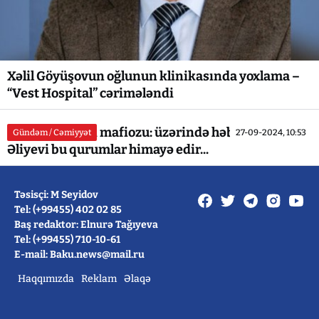
Xəlil Göyüşovun oğlunun klinikasında yoxlama –
“Vest Hospital” cərimələndi
Bakının tikinti mafiozu: üzərində həbs olan Rauf
Gündəm / Cəmiyyət
27-09-2024, 10:53
Əliyevi bu qurumlar himayə edir...
Təsisçi: M Seyidov
Tel: (+99455) 402 02 85
Baş redaktor: Elnurə Tağıyeva
Tel: (+99455) 710-10-61
E-mail: Baku.news@mail.ru
Haqqımızda
Reklam
Əlaqə