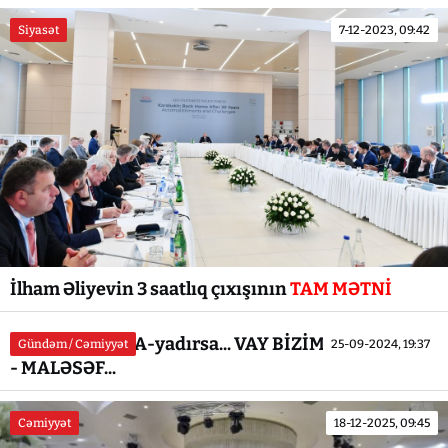
Siyasət
7-12-2023, 09:42
İlham Əliyevin 3 saatlıq çıxışının
TAM MƏTNİ
Ümidimiz AQTA-yadırsa... VAY BİZİM HALIMIZA...
Gündəm / Cəmiyyət
25-09-2024, 19:37
- MALƏSƏF...
Cəmiyyət
18-12-2025, 09:45