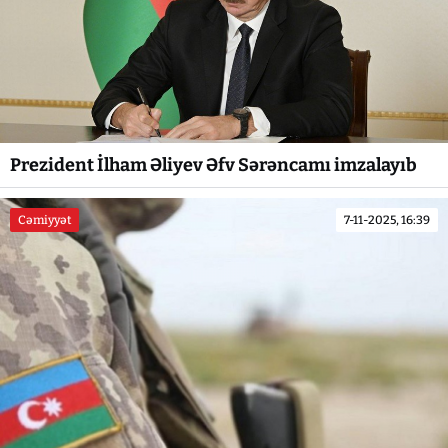
Prezident İlham Əliyev Əfv Sərəncamı imzalayıb
Cəmiyyət
7-11-2025, 16:39