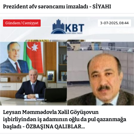
Prezident əfv sərəncamı imzaladı - SİYAHI
Gündəm / Cəmiyyət
3-07-2025, 08:44
Leysan Məmmədovla Xəlil Göyüşovun
işbirliyindən iş adamının oğlu da pul qazanmağa
başladı - ÖZBAŞINA QALIBLAR...