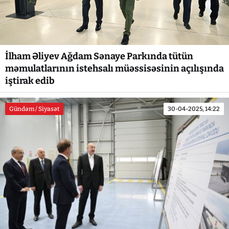
İlham Əliyev Ağdam Sənaye Parkında tütün
məmulatlarının istehsalı müəssisəsinin açılışında
iştirak edib
Gündəm / Siyasət
30-04-2025, 14:22