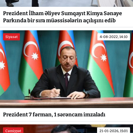
Prezident İlham Əliyev Sumqayıt Kimya Sənaye
Parkında bir sıra müəssisələrin açılışını edib
Siyasət
4-08-2022, 14:10
Prezident 7 fərman, 1 sərəncam imzaladı
Cəmiyyət
21-01-2026, 15:01