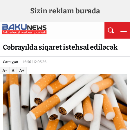
Sizin reklam burada
Cəbrayılda siqaret istehsal ediləcək
Cəmiyyət
16:56 | 12.05.26
A-
A
A+