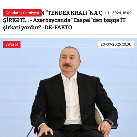
SABİQ NAZİRİN “TENDER KRALI”NA ÇEVRİLƏN
Gündəm / Cəmiyyət
1-11-2024, 16:09
ŞİRKƏTİ... - Azərbaycanda “Caspel”dən başqa İT
şirkəti yoxdur? -DE-FAKTO
Siyasət
20-07-2025, 10:00