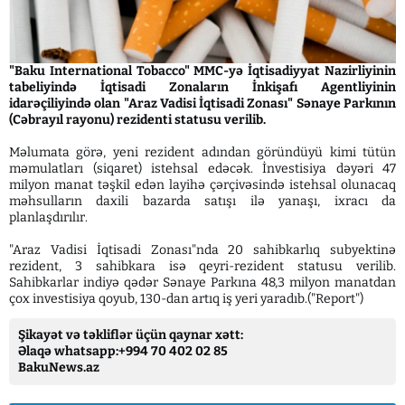
"Baku International Tobacco" MMC-yə İqtisadiyyat Nazirliyinin
tabeliyində İqtisadi Zonaların İnkişafı Agentliyinin
idarəçiliyində olan "Araz Vadisi İqtisadi Zonası" Sənaye Parkının
(Cəbrayıl rayonu) rezidenti statusu verilib.
Məlumata görə, yeni rezident adından göründüyü kimi tütün
məmulatları (siqaret) istehsal edəcək. İnvestisiya dəyəri 47
milyon manat təşkil edən layihə çərçivəsində istehsal olunacaq
məhsulların daxili bazarda satışı ilə yanaşı, ixracı da
planlaşdırılır.
"Araz Vadisi İqtisadi Zonası"nda 20 sahibkarlıq subyektinə
rezident, 3 sahibkara isə qeyri-rezident statusu verilib.
Sahibkarlar indiyə qədər Sənaye Parkına 48,3 milyon manatdan
çox investisiya qoyub, 130-dan artıq iş yeri yaradıb.("Report")
Şikayət və təkliflər üçün qaynar xətt:
Əlaqə whatsapp:+994 70 402 02 85
BakuNews.az