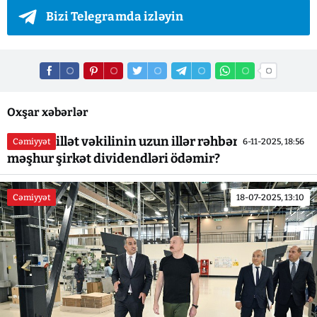
Bizi Telegramda izləyin
Oxşar xəbərlər
Sabiq millət vəkilinin uzun illər rəhbərlik etdiyi
Cəmiyyət
6-11-2025, 18:56
məşhur şirkət dividendləri ödəmir?
Cəmiyyət
18-07-2025, 13:10