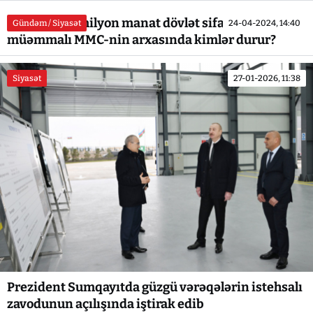
Beş ayda 67 milyon manat dövlət sifarişi verilmiş
Gündəm / Siyasət
24-04-2024, 14:40
müəmmalı MMC-nin arxasında kimlər durur?
Siyasət
27-01-2026, 11:38
Prezident Sumqayıtda güzgü vərəqələrin istehsalı
zavodunun açılışında iştirak edib