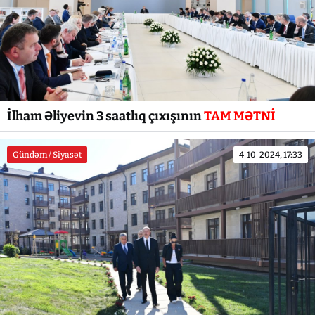
İlham Əliyevin 3 saatlıq çıxışının
TAM MƏTNİ
Gündəm / Siyasət
4-10-2024, 17:33