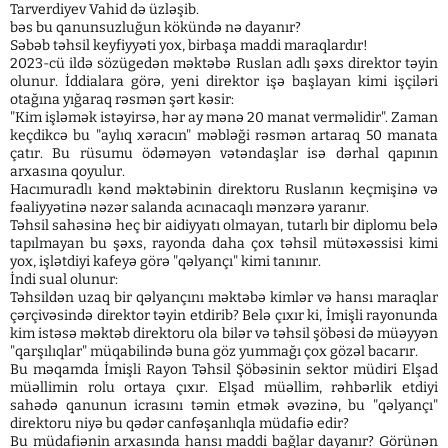
Tarverdiyev Vahid də üzləşib.
​bəs bu qanunsuzluğun kökündə nə dayanır?
Səbəb təhsil keyfiyyəti yox, birbaşa maddi maraqlardır!
​2023-cü ildə sözügedən məktəbə Ruslan adlı şəxs direktor təyin
olunur. İddialara görə, yeni direktor işə başlayan kimi işçiləri
otağına yığaraq rəsmən şərt kəsir:
"Kim işləmək istəyirsə, hər ay mənə 20 manat verməlidir". Zaman
keçdikcə bu "aylıq xəracın" məbləği rəsmən artaraq 50 manata
çatır. Bu rüsumu ödəməyən vətəndaşlar isə dərhal qapının
arxasına qoyulur.
​Hacımuradlı kənd məktəbinin direktoru Ruslanın keçmişinə və
fəaliyyətinə nəzər salanda acınacaqlı mənzərə yaranır.
Təhsil sahəsinə heç bir aidiyyatı olmayan, tutarlı bir diplomu belə
tapılmayan bu şəxs, rayonda daha çox təhsil mütəxəssisi kimi
yox, işlətdiyi kafeyə görə "qəlyançı" kimi tanınır.
​İndi sual olunur:
Təhsildən uzaq bir qəlyançını məktəbə kimlər və hansı maraqlar
çərçivəsində direktor təyin etdirib? Belə çıxır ki, İmişli rayonunda
kim istəsə məktəb direktoru ola bilər və təhsil şöbəsi də müəyyən
"qarşılıqlar" müqabilində buna göz yummağı çox gözəl bacarır.
​Bu məqamda İmişli Rayon Təhsil Şöbəsinin sektor müdiri Elşad
müəllimin rolu ortaya çıxır. Elşad müəllim, rəhbərlik etdiyi
sahədə qanunun icrasını təmin etmək əvəzinə, bu "qəlyançı"
direktoru niyə bu qədər canfəşanlıqla müdafiə edir?
Bu müdafiənin arxasında hansı maddi bağlar dayanır? Görünən