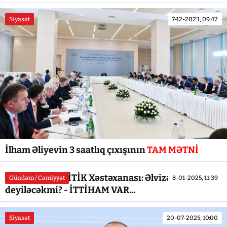
Siyasət
7-12-2023, 09:42
İlham Əliyevin 3 saatlıq çıxışının
TAM MƏTNİ
Respublika KRİTİK Xəstəxanası: Əlvizə `ƏLVİDA`
Gündəm / Cəmiyyət
8-01-2025, 11:39
deyiləcəkmi? - İTTİHAM VAR...
Siyasət
20-07-2025, 10:00