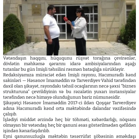
Vətəndaşın haqqını, hüququnu rüşvət torağına çevirənlər,
dövlətin məhkəmə qərarını idarə ambisiyalarından aşağı
tutanlar bu gün İmişli təhsilini rəsmən bataqlığa sürükləyir.
Redaksiyamıza müraciət edən İmişli rayonu, Hacımuradlı kənd
sakinləri — Həsənov İmaməddin və Tarverdiyev Vahid tərəfindən
daxil olan şikayət, rayondakı təhsil ocaqlarının necə şəxsi "biznes
strukturuna" çevrildiyinin və bu rəzalətin yuxarı instansiyalar
tərəfindən necə himayə olunduğunun bariz nümunəsidir.
​Şikayətçi Həsənov İmaməddin 2017-ci ildən Qoşqar Tarverdiyev
adına Hacımuradlı kənd orta məktəbində dalandar vəzifəsində
çalışıb.
İşlədiyi müddət ərzində heç bir töhməti, xəbərdarlığı, nöqsanı
olmayan bir vətəndaş heç bir qanuni əsas göstərilmədən qəfildən
işindən kənarlaşdırılıb.
Eyni qanunsuzluqla məktəbin təsərrüfat şöbəsinin əməkdaşı