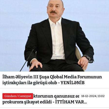
İlham Əliyevin III Şuşa Qlobal Media Forumunun
iştirakçıları ilə görüşü olub - YENİLƏNİB
Xəstəxana direktorunun qanunsuz əməllərindən
Gündəm / Cəmiyyət
18-12-2024, 13:02
prokurora şikayət edildi - İTTİHAM VAR...