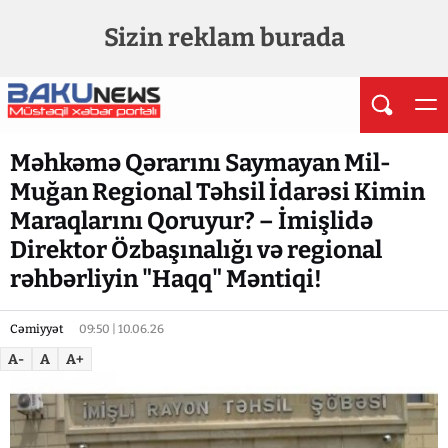
Sizin reklam burada
Məhkəmə Qərarını Saymayan Mil-
Muğan Regional Təhsil İdarəsi Kimin
Maraqlarını Qoruyur? – İmişlidə
Direktor Özbaşınalığı və regional
rəhbərliyin "Haqq" Məntiqi!
Cəmiyyət
09:50 | 10.06.26
A-
A
A+