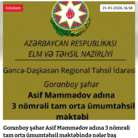
Gündəm
21-01-2026, 16:58
Goranboy şəhər Asif Məmmədov adına 3 nömrəli
tam orta ümumtəhsil məktəbində nələr baş