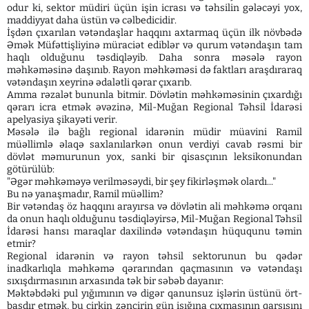
odur ki, sektor müdiri üçün işin icrası və təhsilin gələcəyi yox,
maddiyyat daha üstün və cəlbedicidir.
​İşdən çıxarılan vətəndaşlar haqqını axtarmaq üçün ilk növbədə
Əmək Müfəttişliyinə müraciət ediblər və qurum vətəndaşın tam
haqlı olduğunu təsdiqləyib. Daha sonra məsələ rayon
məhkəməsinə daşınıb. Rayon məhkəməsi də faktları araşdıraraq
vətəndaşın xeyrinə ədalətli qərar çıxarıb.
​Amma rəzalət bununla bitmir. Dövlətin məhkəməsinin çıxardığı
qərarı icra etmək əvəzinə, Mil-Muğan Regional Təhsil İdarəsi
apelyasiya şikayəti verir.
Məsələ ilə bağlı regional idarənin müdir müavini Ramil
müəllimlə əlaqə saxlanılarkən onun verdiyi cavab rəsmi bir
dövlət məmurunun yox, sanki bir qisasçının leksikonundan
götürülüb:
"Əgər məhkəməyə verilməsəydi, bir şey fikirləşmək olardı..."
​Bu nə yanaşmadır, Ramil müəllim?
Bir vətəndaş öz haqqını arayırsa və dövlətin ali məhkəmə orqanı
da onun haqlı olduğunu təsdiqləyirsə, Mil-Muğan Regional Təhsil
İdarəsi hansı maraqlar daxilində vətəndaşın hüququnu təmin
etmir?
​Regional idarənin və rayon təhsil sektorunun bu qədər
inadkarlıqla məhkəmə qərarından qaçmasının və vətəndaşı
sıxışdırmasının arxasında tək bir səbəb dayanır:
Məktəbdəki pul yığımının və digər qanunsuz işlərin üstünü ört-
basdır etmək, bu çirkin zəncirin gün işığına çıxmasının qarşısını