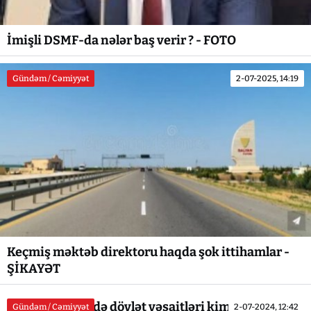
İmişli DSMF-da nələr baş verir ? - FOTO
Gündəm / Cəmiyyət
2-07-2025, 14:19
Keçmiş məktəb direktoru haqda şok ittihamlar -
ŞİKAYƏT
"AZƏRENERJİ"də dövlət vəsaitləri kimlərin nə
Gündəm / Cəmiyyət
2-07-2024, 12:42