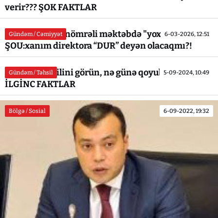
verir??? ŞOK FAKTLAR
Yevlax şəhər 7 nömrəli məktəbdə "yoxlama" adlı
Gündəm / Cəmiyyət
6-03-2026, 12:51
ŞOU:xanım direktora “DUR” deyən olacaqmı?!
Ağstafa təhsilini görün, nə günə qoyublar ki... -
Gündəm / Təhsil
5-09-2024, 10:49
İLGİNC FAKTLAR
Bölgə / Sosial
6-09-2022, 19:32