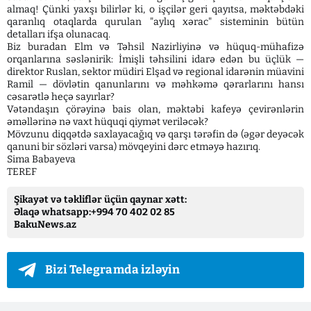
almaq! Çünki yaxşı bilirlər ki, o işçilər geri qayıtsa, məktəbdəki
qaranlıq otaqlarda qurulan "aylıq xərac" sisteminin bütün
detalları ifşa olunacaq.
​Biz buradan Elm və Təhsil Nazirliyinə və hüquq-mühafizə
orqanlarına səslənirik: İmişli təhsilini idarə edən bu üçlük —
direktor Ruslan, sektor müdiri Elşad və regional idarənin müavini
Ramil — dövlətin qanunlarını və məhkəmə qərarlarını hansı
cəsarətlə heçə sayırlar?
Vətəndaşın çörəyinə bais olan, məktəbi kafeyə çevirənlərin
əməllərinə nə vaxt hüquqi qiymət veriləcək?
​Mövzunu diqqətdə saxlayacağıq və qarşı tərəfin də (əgər deyəcək
qanuni bir sözləri varsa) mövqeyini dərc etməyə hazırıq.
Sima Babayeva
TEREF
Şikayət və təkliflər üçün qaynar xətt:
Əlaqə whatsapp:+994 70 402 02 85
BakuNews.az
Bizi Telegramda izləyin