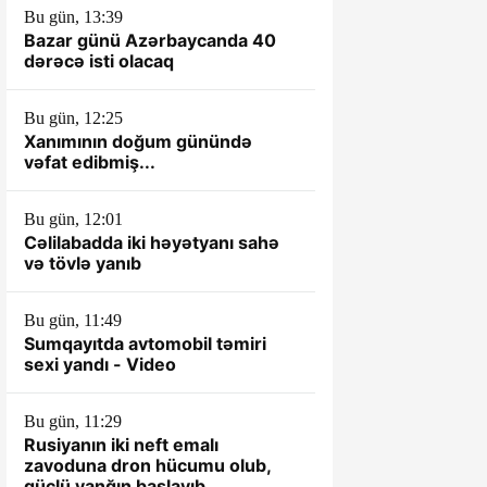
Bu gün, 13:39
Bazar günü Azərbaycanda 40
dərəcə isti olacaq
Bu gün, 12:25
Xanımının doğum günündə
vəfat edibmiş...
Bu gün, 12:01
Cəlilabadda iki həyətyanı sahə
və tövlə yanıb
Bu gün, 11:49
Sumqayıtda avtomobil təmiri
sexi yandı - Video
Bu gün, 11:29
Rusiyanın iki neft emalı
zavoduna dron hücumu olub,
güclü yanğın başlayıb