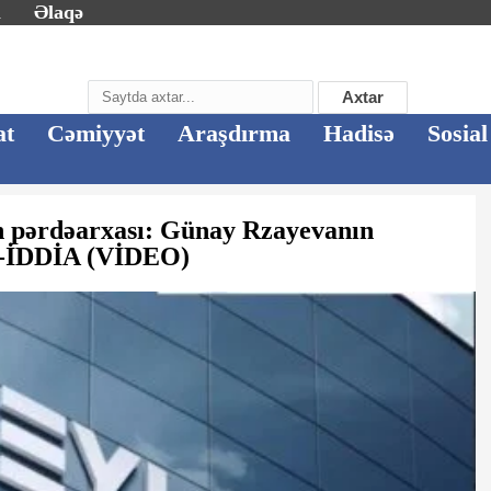
m
Əlaqə
Axtar
at
Cəmiyyət
Araşdırma
Hadisə
Sosial
 pərdəarxası: Günay Rzayevanın
ı? -İDDİA (VİDEO)