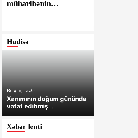
müharibənin
maşınlarda
yaralarının
edilir? – “
bağlanmasına şərait
istəyirsiniz
yaratmayan Dövlət
edin” deyən
Şəhərsalma və
iddialar
Hadisə
Arxitektura Komitəsi -
SAKİNLƏRDƏN
SENSASİON
İDDİALAR
Bu gün, 12:25
Bu gün, 12:01
Xanımının doğum günündə
Cəlilabadda 
vəfat edibmiş...
sahə və tövl
Xəbər lenti