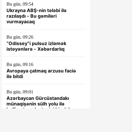
Bu gün, 09:54
Ukrayna ABŞ-nin tələbi ilə
razılaşdı - Bu gəmiləri
vurmayacaq
Bu gün, 09:26
“Odissey”i pulsuz izləmək
istəyənlərə - Xəbərdarlıq
Bu gün, 09:16
Avropaya çatmaq arzusu faciə
ilə bitdi
Bu gün, 09:01
Azərbaycan Gürcüstandakı
münaqişənin sülh yolu ilə
həllinə tam dəstəyini bir daha
təsdiqləyib
Dünən, 19:00
Ərdoğan: Məkkə sazişi sülhün