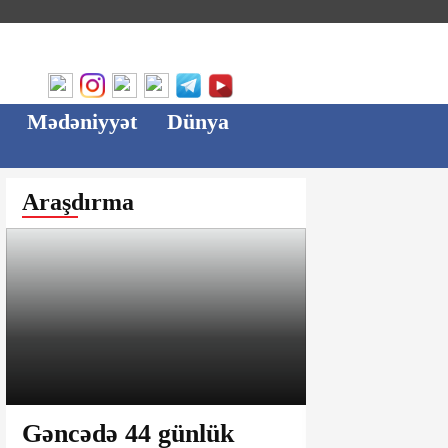
Mədəniyyət
Dünya
Araşdırma
Gəncədə 44 günlük
Ağsu bazar