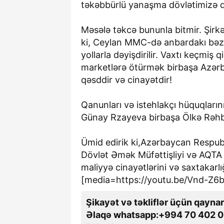
təkəbbürlü yanaşma dövlətimizə qa
Məsələ təkcə bununla bitmir. Şirkət
ki, Ceylan MMC-də anbardakı bəzi 
yollarla dəyişdirilir. Vaxtı keçmiş 
marketlərə ötürmək birbaşa Azərba
qəsddir və cinayətdir!
Qanunları və istehlakçı hüquqları
Günay Rzayeva birbaşa Ölkə Rəhbə
Ümid edirik ki,Azərbaycan Respubl
Dövlət Əmək Müfəttişliyi və AQTA
maliyyə cinayətlərini və saxtakarl
[media=https://youtu.be/Vnd-Z
Şikayət və təkliflər üçün qaynar
Əlaqə whatsapp:+994 70 402 0