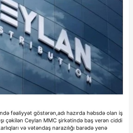
də fəaliyyət göstərən,adı hazırda həbsdə olan iş
ı çəkilən Ceylan MMC şirkətində baş verən ciddi
rlıqları və vətəndaş narazılığı barədə yenə