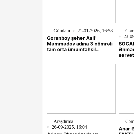
Gündəm
21-01-2026, 16:58
Cəmi
23-09
Goranboy şəhər Asif
Məmmədov adına 3 nömrəli
SOCAR-
tam orta ümumtəhsil
Əhməd
məktəbində nələr baş
sərvə
verir??? ŞOK FAKTLAR
Araşdırma
Cəm
26-09-2025, 16:04
Anar 