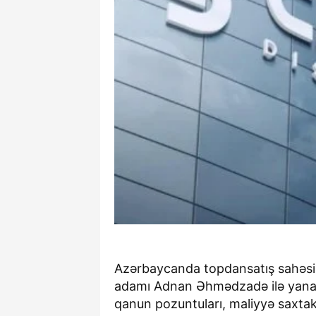
Azərbaycanda topdansatış sahəsin
adamı Adnan Əhmədzadə ilə yanaş
qanun pozuntuları, maliyyə saxtaka