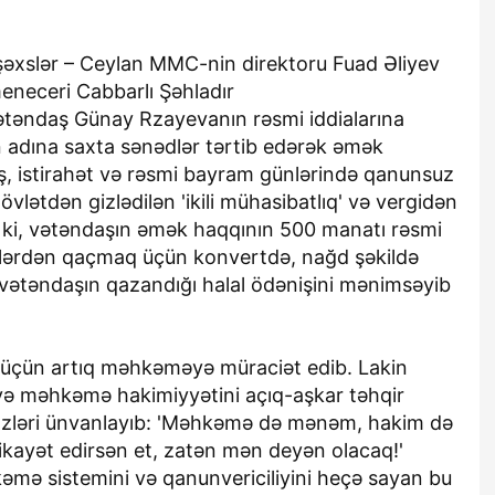
 şəxslər – Ceylan MMC-nin direktoru Fuad Əliyev
meneceri Cabbarlı Şəhladır
təndaş Günay Rzayevanın rəsmi iddialarına
 adına saxta sənədlər tərtib edərək əmək
, istirahət və rəsmi bayram günlərində qanunsuz
dövlətdən gizlədilən 'ikili mühasibatlıq' və vergidən
ə ki, vətəndaşın əmək haqqının 500 manatı rəsmi
gilərdən qaçmaq üçün konvertdə, nağd şəkildə
t vətəndaşın qazandığı halal ödənişini mənimsəyib
 üçün artıq məhkəməyə müraciət edib. Lakin
və məhkəmə hakimiyyətini açıq-aşkar təhqir
zləri ünvanlayıb: 'Məhkəmə də mənəm, hakim də
ayət edirsən et, zatən mən deyən olacaq!'
mə sistemini və qanunvericiliyini heçə sayan bu