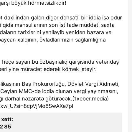
rşı böyük hörmətsizlikdir!
 daxilindən gələn digər dəhşətli bir iddia isə odur
qida məhsullarının son istifadə müddəti saxta
qidaların tarixlərini yeniləyib yenidən bazara və
ycan xalqının, övladlarımızın sağlamlığına
nı heçə sayan bu özbaşınalıq qarşısında vətəndaş
rliyinə müraciət edərək kömək istəyir.
ikasının Baş Prokurorluğu, Dövlət Vergi Xidməti,
 Ceylan MMC-də iddia olunan vergi yayınmasını,
ığı dərhal nəzarətə götürəcək.(1xeber.media)
6bxw_U?si=8cpVjMo8SwAXe7pI
 xətt:
2 85