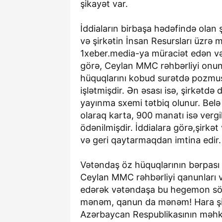
şikayət var.
İddiaların birbaşa hədəfində olan
və şirkətin İnsan Resursları üzrə 
1xeber.media-ya müraciət edən və
görə, Ceylan MMC rəhbərliyi onun
hüquqlarını kobud surətdə pozmuş
işlətmişdir. Ən əsası isə, şirkətdə 
yayınma sxemi tətbiq olunur. Bel
olaraq karta, 900 manatı isə ver
ödənilmişdir. İddialara görə,şirkə
və geri qaytarmaqdan imtina edir.
Vətəndaş öz hüquqlarının bərpası
Ceylan MMC rəhbərliyi qanunları 
edərək vətəndaşa bu hegemon sö
mənəm, qanun da mənəm! Hara şik
Azərbaycan Respublikasının məhkə