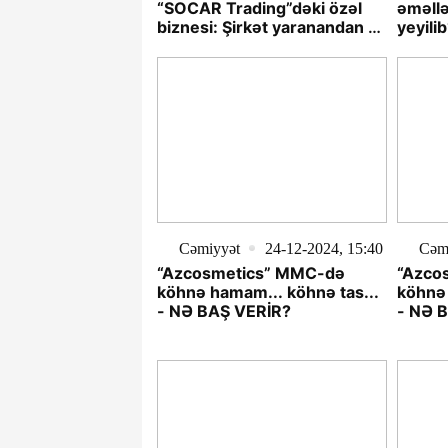
“SOCAR Trading”dəki özəl
əməllə
biznesi: Şirkət yaranandan 2
yeyili
ay sonra Londonda mənzil
alır -İlginc faktlar üzə çıxdı
Cəmiyyət
24-12-2024, 15:40
Cəm
“Azcosmetics” MMC-də
“Azco
köhnə hamam... köhnə tas...
köhnə 
- NƏ BAŞ VERİR?
- NƏ 