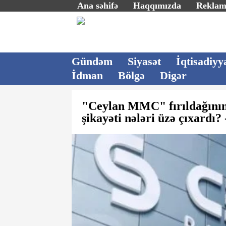
Ana səhifə
Haqqımızda
Rekla
Gündəm
Siyasət
İqtisadiyy
İdman
Bölgə
Digər
"Ceylan MMC" fırıldağının
şikayəti nələri üzə çıxard