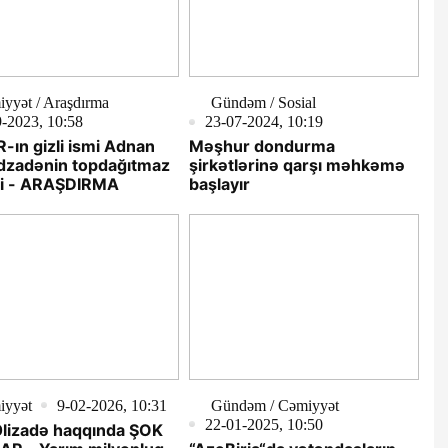
yyət / Araşdırma
Gündəm / Sosial
-2023, 10:58
23-07-2024, 10:19
ın gizli ismi Adnan
Məşhur dondurma
zadənin topdağıtmaz
şirkətlərinə qarşı məhkəmə
ti - ARAŞDIRMA
başlayır
iyyət
9-02-2026, 10:31
Gündəm / Cəmiyyət
22-01-2025, 10:50
Əlizadə haqqında ŞOK