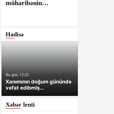
müharibənin
maşınlarda
yaralarının
edilir? – “
bağlanmasına şərait
istəyirsiniz
yaratmayan Dövlət
edin” deyən
Şəhərsalma və
iddialar
Hadisə
Arxitektura Komitəsi -
SAKİNLƏRDƏN
SENSASİON
İDDİALAR
Bu gün, 12:25
Bu gün, 12:01
Xanımının doğum günündə
Cəlilabadda 
vəfat edibmiş...
sahə və tövl
Xəbər lenti