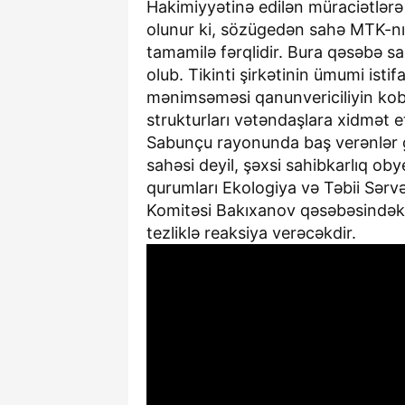
Hakimiyyətinə edilən müraciətlərə
olunur ki, sözügedən sahə MTK-nın şə
tamamilə fərqlidir. Bura qəsəbə saki
olub. Tikinti şirkətinin ümumi isti
mənimsəməsi qanunvericiliyin kobu
strukturları vətəndaşlara xidmət et
Sabunçu rayonunda baş verənlər gö
sahəsi deyil, şəxsi sahibkarlıq obye
qurumları Ekologiya və Təbii Sərvə
Komitəsi Bakıxanov qəsəbəsindəki
tezliklə reaksiya verəcəkdir.