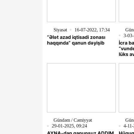
Siyasət
16-07-2022, 17:34
Gün
3-03-
“Ələt azad iqtisadi zonası
haqqında” qanun dəyişib
İcra ba
“vunde
lüks a
Gündəm / Cəmiyyət
Gün
29-01-2025, 09:24
4-11-
AYNA-dan qanunsuz ADDIM
Hüquq