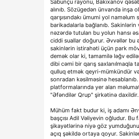
Sabunçu rayonu, Bakıxanov qəsə
alınıb. Sözügedən ünvanda inşa o
qarşısındakı ümumi yol naməlum sə
barikadalarla bağlanıb. Sakinlərin 
nəzərdə tutulan bu yolun hansı əs
ciddi suallar doğurur. Əvvəllər bu
sakinlərin istirahəti üçün park möv
demək olar ki, tamamilə ləğv edilər
dibi cəmi bir qarış saxlanılmaqla ta
qulluq etmək qeyri-mümkündür və
sonradan kəsilməsinə hesablanıb.
platformalarında yer alan məlumat
"Əfəndilər Qrup" şirkətinə daxildir.
Mühüm fakt budur ki, iş adamı Ən
başçısı Adil Vəliyevin oğludur. Bu 
şikayətlərinə niyə göz yumduğunu 
açıq şəkildə ortaya qoyur. Sakinlə