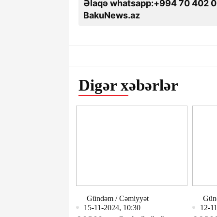
Əlaqə whatsapp:+994 70 402 0
BakuNews.az
Digər xəbərlər
Gündəm / Cəmiyyət
Gün
15-11-2024, 10:30
12-11