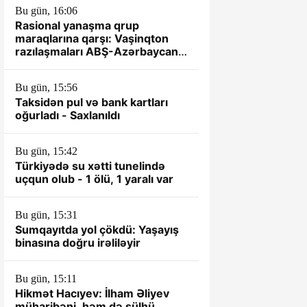
Bu gün, 16:06
Rasional yanaşma qrup
maraqlarına qarşı: Vaşinqton
razılaşmaları ABŞ-Azərbaycan
münasibətlərində yeni dövrün
əsası kimi
Bu gün, 15:56
Taksidən pul və bank kartları
oğurladı - Saxlanıldı
Bu gün, 15:42
Türkiyədə su xətti tunelində
uçqun olub - 1 ölü, 1 yaralı var
Bu gün, 15:31
Sumqayıtda yol çökdü: Yaşayış
binasına doğru irəliləyir
Bu gün, 15:11
Hikmət Hacıyev: İlham Əliyev
müharibəni, həm də sülhü