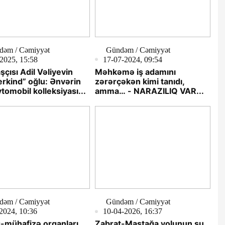
dəm / Cəmiyyət
Gündəm / Cəmiyyət
2025, 15:58
17-07-2024, 09:54
şçısı Adil Vəliyevin
Məhkəmə iş adamını
rkind” oğlu: Ənvərin
zərərçəkən kimi tanıdı,
vtomobil kolleksiyası...
amma… - NARAZILIQ VAR...
dəm / Cəmiyyət
Gündəm / Cəmiyyət
2024, 10:36
10-04-2026, 16:37
-mühafizə orqanları
Zabrat-Maştağa yolunun su