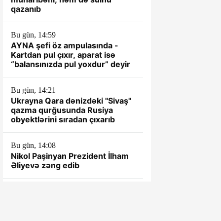
qazanıb
Bu gün, 14:59
AYNA şefi öz ampulasında -
Kartdan pul çıxır, aparat isə
“balansınızda pul yoxdur” deyir
Bu gün, 14:21
Ukrayna Qara dənizdəki "Sivaş"
qazma qurğusunda Rusiya
obyektlərini sıradan çıxarıb
Bu gün, 14:08
Nikol Paşinyan Prezident İlham
Əliyevə zəng edib
Bu gün, 14:04
Nikol Paşinyan Prezident İlham
Əliyevə zəng edib