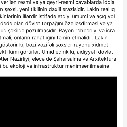
 verilən rəsmi və ya qeyri-rəsmi cavablarda iddia
xsi, yeni tikilinin daxili ərazisidir. Lakin reallıq
nlərinin illərdir istifadə etdiyi ümumi və açıq yol
fadədə olan dövlət torpağını özəlləşdirməsi və ya
d şəkildə pozulmasıdır. Rayon rəhbərliyi və icra
məli, onların rahatlığını təmin etməlidir. Lakin
stərir ki, bəzi vəzifəli şəxslər rayonu xidmət
kti kimi görürlər. Ümid edirik ki, aidiyyəti dövlət
tlər Nazirliyi, eləcə də Şəhərsalma və Arxitektura
 bu ekoloji və infrastruktur mənimsənilməsinə