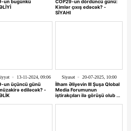
-un bugünkü
COP29-un dördüncü günü:
LİYİ
Kimlər çıxış edəcək? -
SİYAHI
iyyət
13-11-2024, 09:06
Siyasət
20-07-2025, 10:00
-un üçüncü günü
İlham Əliyevin III Şuşa Qlobal
müzakirə ediləcək? -
Media Forumunun
ƏLİK
iştirakçıları ilə görüşü olub -
YENİLƏNİB