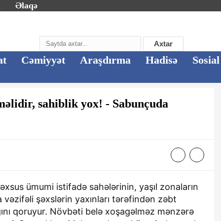
m
Əlaqə
Axtar
at
Cəmiyyət
Araşdırma
Hadisə
Sosial
əlidir, sahiblik yox! - Sabunçuda
xsus ümumi istifadə sahələrinin, yaşıl zonaların
 vəzifəli şəxslərin yaxınları tərəfindən zəbt
ığını qoruyur. Növbəti belə xoşagəlməz mənzərə