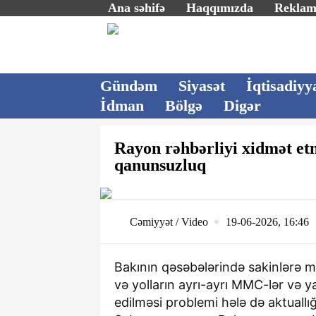
Ana səhifə
Haqqımızda
Rekla
Gündəm
Siyasət
İqtisadiyy
İdman
Bölgə
Digər
Rayon rəhbərliyi xidmət etm
qanunsuzluq
Cəmiyyət / Video
19-06-2026, 16:46
Bakının qəsəbələrində sakinlərə mə
və yolların ayrı-ayrı MMC-lər və ya
edilməsi problemi hələ də aktuall