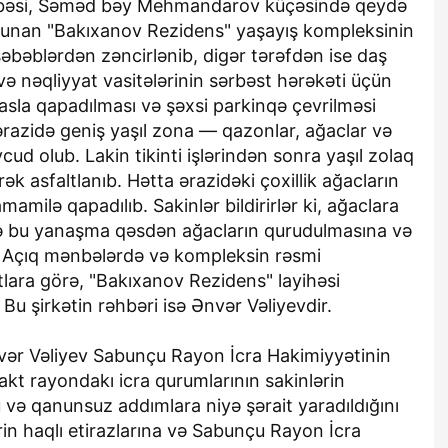
bəsi, Səməd bəy Mehmandarov küçəsində qeydə
lunan "Bakıxanov Rezidens" yaşayış kompleksinin
bəblərdən zəncirlənib, digər tərəfdən ise daş
və nəqliyyat vasitələrinin sərbəst hərəkəti üçün
asla qapadılması və şəxsi parkinqə çevrilməsi
 ərazidə geniş yaşıl zona — qazonlar, ağaclar və
cud olub. Lakin tikinti işlərindən sonra yaşıl zolaq
ək asfaltlanıb. Hətta ərazidəki çoxillik ağacların
mamilə qapadılıb. Sakinlər bildirirlər ki, ağaclara
 bu yanaşma qəsdən ağacların qurudulmasına və
 Açıq mənbələrdə və kompleksin rəsmi
lara görə, "Bakıxanov Rezidens" layihəsi
 Bu şirkətin rəhbəri isə Ənvər Vəliyevdir.
vər Vəliyev Sabunçu Rayon İcra Hakimiyyətinin
fakt rayondakı icra qurumlarının sakinlərin
və qanunsuz addımlara niyə şərait yaradıldığını
rin haqlı etirazlarına və Sabunçu Rayon İcra