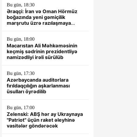
Bu gün, 18:30
Əraqçi: İran və Oman Hörmüz
boğazında yeni gəmiçilik
marşrutu üzrə razılaşmaya
yaxındır
Bu gün, 18:00
Macarıstan Ali Məhkəməsinin
keçmiş sədrinin prezidentliyə
namizədliyi irəli sürülüb
Bu gün, 17:30
Azərbaycanda auditorlara
fırıldaqçılığın aşkarlanması
üsulları öyrədilib
Bu gün, 17:00
Zelenski: ABŞ hər ay Ukraynaya
"Patriot" üçün raket əleyhinə
vasitələr göndərəcək