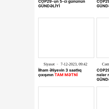
COP29-un 5-ci gününün
COP29
GÜNDƏLİYİ
GÜNDƏ
Siyasət
7-12-2023, 09:42
Cəm
İlham Əliyevin 3 saatlıq
COP29
çıxışının
TAM MƏTNİ
nələr 
GÜND