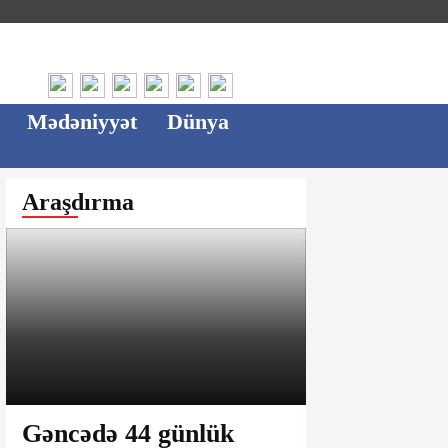
Mədəniyyət
Dünya
Araşdırma
Gəncədə 44 günlük
Ağsu bazar