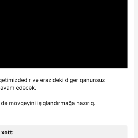
ətimizdədir və ərazidəki digər qanunsuz
z davam edəcək.
in də mövqeyini işıqlandırmağa hazırıq.
 xətt: