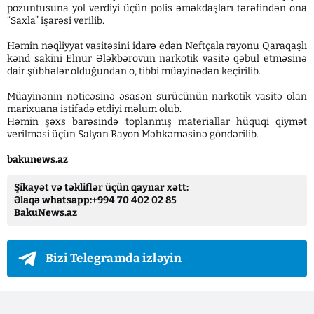
pozuntusuna yol verdiyi üçün polis əməkdaşları tərəfindən ona
“Saxla” işarəsi verilib.
Həmin nəqliyyat vasitəsini idarə edən Neftçala rayonu Qaraqaşlı
kənd sakini Elnur Ələkbərovun narkotik vasitə qəbul etməsinə
dair şübhələr olduğundan o, tibbi müayinədən keçirilib.
Müayinənin nəticəsinə əsasən sürücünün narkotik vasitə olan
marixuana istifadə etdiyi məlum olub.
Həmin şəxs barəsində toplanmış materiallar hüquqi qiymət
verilməsi üçün Salyan Rayon Məhkəməsinə göndərilib.
bakunews.az
Şikayət və təkliflər üçün qaynar xətt:
Əlaqə whatsapp:+994 70 402 02 85
BakuNews.az
Bizi Telegramda izləyin