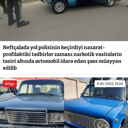
Neftçalada yol polisinin keçirdiyi nəzarət-
profilaktiki tədbirlər zamanı narkotik vasitələrin
təsiri altında avtomobil idarə edən şəxs müəyyən
edilib
Bölgə
9-10-2022, 15:24