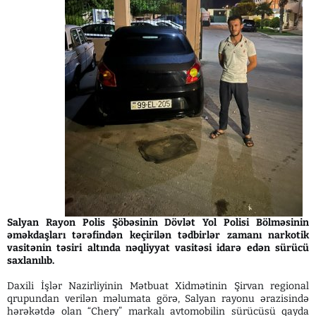
Salyan Rayon Polis Şöbəsinin Dövlət Yol Polisi Bölməsinin
əməkdaşları tərəfindən keçirilən tədbirlər zamanı narkotik
vasitənin təsiri altında nəqliyyat vasitəsi idarə edən sürücü
saxlanılıb.
Daxili İşlər Nazirliyinin Mətbuat Xidmətinin Şirvan regional
qrupundan verilən məlumata görə, Salyan rayonu ərazisində
hərəkətdə olan “Chery” markalı avtomobilin sürücüsü qayda