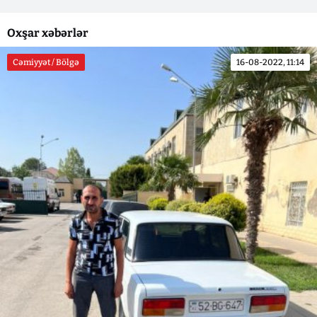
Oxşar xəbərlər
Cəmiyyət / Bölgə
16-08-2022, 11:14