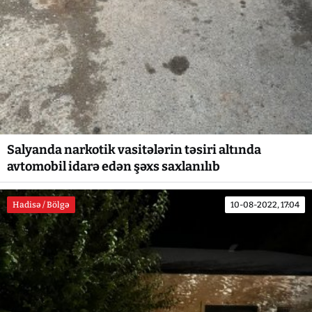
Salyanda narkotik vasitələrin təsiri altında
avtomobil idarə edən şəxs saxlanılıb
Hadisə / Bölgə
10-08-2022, 17:04