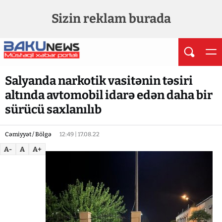
Sizin reklam burada
Salyanda narkotik vasitənin təsiri
altında avtomobil idarə edən daha bir
sürücü saxlanılıb
Cəmiyyət / Bölgə
12:49 | 17.08.22
A-
A
A+