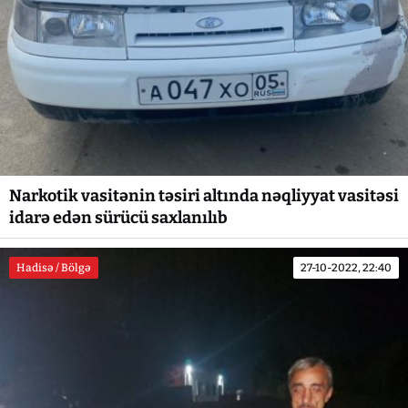
Narkotik vasitənin təsiri altında nəqliyyat vasitəsi
idarə edən sürücü saxlanılıb
Hadisə / Bölgə
27-10-2022, 22:40