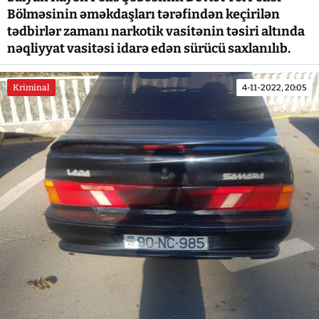
Bölməsinin əməkdaşları tərəfindən keçirilən
tədbirlər zamanı narkotik vasitənin təsiri altında
nəqliyyat vasitəsi idarə edən sürücü saxlanılıb.
Kriminal
4-11-2022, 20:05