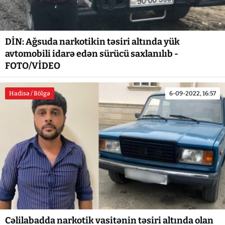
DİN: Ağsuda narkotikin təsiri altında yük
avtomobili idarə edən sürücü saxlanılıb -
FOTO/VİDEO
Hadisə / Bölgə
6-09-2022, 16:57
Cəlilabadda narkotik vasitənin təsiri altında olan