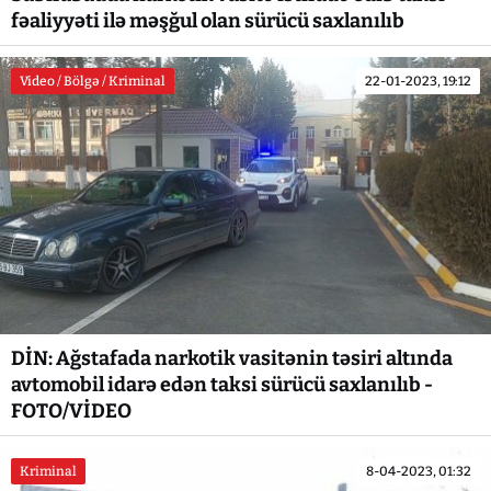
fəaliyyəti ilə məşğul olan sürücü saxlanılıb
Video / Bölgə / Kriminal
22-01-2023, 19:12
DİN: Ağstafada narkotik vasitənin təsiri altında
avtomobil idarə edən taksi sürücü saxlanılıb -
FOTO/VİDEO
Kriminal
8-04-2023, 01:32