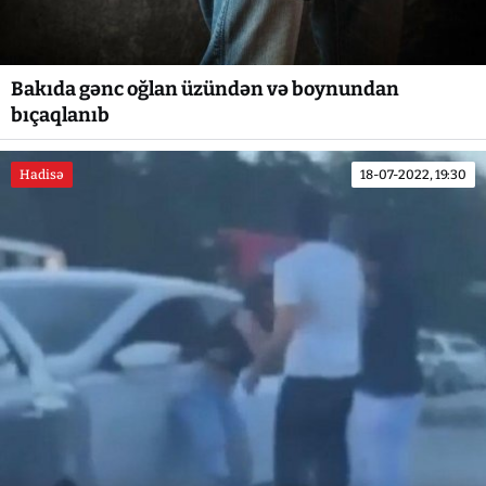
Bakıda gənc oğlan üzündən və boynundan
bıçaqlanıb
Hadisə
18-07-2022, 19:30