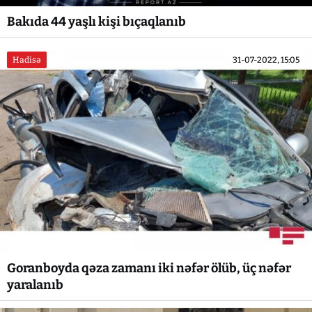
Bakıda 44 yaşlı kişi bıçaqlanıb
Hadisə
31-07-2022, 15:05
Goranboyda qəza zamanı iki nəfər ölüb, üç nəfər
yaralanıb