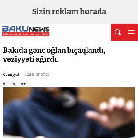
Sizin reklam burada
Bakıda gənc oğlan bıçaqlandı,
vəziyyəti ağırdı.
Cəmiyyət
02:56 | 15.07.22
A-
A
A+