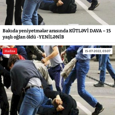
Bakıda yeniyetmələr arasında KÜTLƏVİ DAVA – 15
yaşlı oğlan öldü -YENİLƏNİB
Hadisə
15-07-2022, 03:07