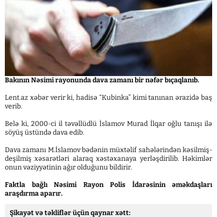
Bakının Nəsimi rayonunda dava zamanı bir nəfər bıçaqlanıb.
Lent.az xəbər verir ki, hadisə “Kubinka” kimi tanınan ərazidə baş
verib.
Belə ki, 2000-ci il təvəllüdlü İslamov Murad İlqar oğlu tanışı ilə
söyüş üstündə dava edib.
Dava zamanı M.İslamov bədənin müxtəlif sahələrindən kəsilmiş-
deşilmiş xəsarətləri alaraq xəstəxanaya yerləşdirilib. Həkimlər
onun vəziyyətinin ağır olduğunu bildirir.
Faktla bağlı Nəsimi Rayon Polis İdarəsinin əməkdaşları
araşdırma aparır.
Şikayət və təkliflər üçün qaynar xətt: