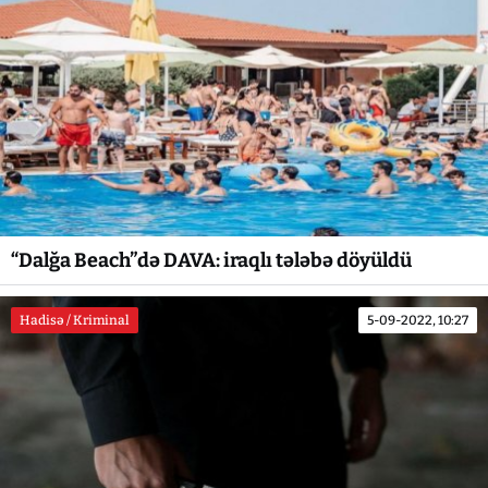
“Dalğa Beach”də DAVA: iraqlı tələbə döyüldü
Hadisə / Kriminal
5-09-2022, 10:27