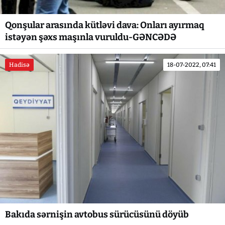
Qonşular arasında kütləvi dava: Onları ayırmaq
istəyən şəxs maşınla vuruldu-GƏNCƏDƏ
Hadisə
18-07-2022, 07:41
Bakıda sərnişin avtobus sürücüsünü döyüb