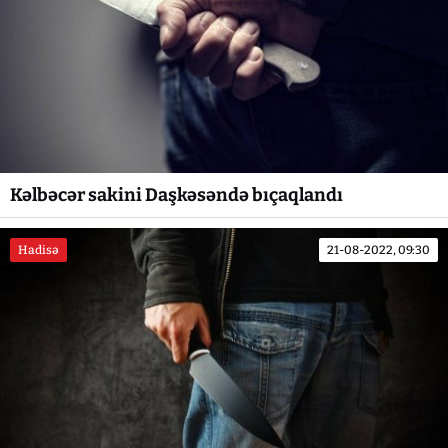
Kəlbəcər sakini Daşkəsəndə bıçaqlandı
Hadisə
21-08-2022, 09:30