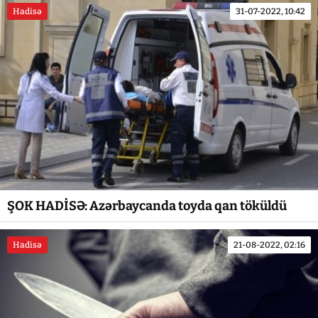
Hadisə
31-07-2022, 10:42
ŞOK HADİSƏ: Azərbaycanda toyda qan töküldü
Hadisə
21-08-2022, 02:16