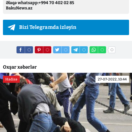
Əlaqə whatsapp:+994 70 402 02 85
BakuNews.az
Bizi Telegramda izləyin
Oxşar xəbərlər
Hadisə
27-07-2022, 10:44