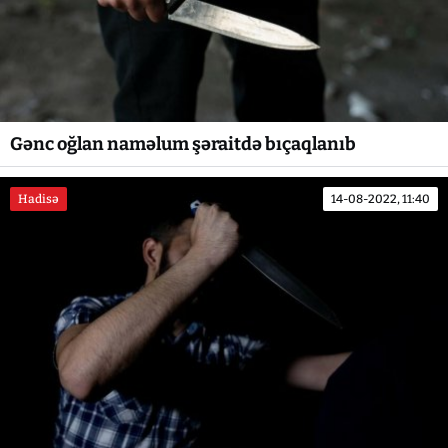
Gənc oğlan naməlum şəraitdə bıçaqlanıb
Hadisə
14-08-2022, 11:40