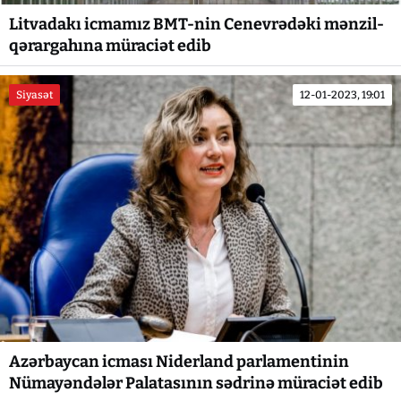
Litvadakı icmamız BMT-nin Cenevrədəki mənzil-
qərargahına müraciət edib
Siyasət
12-01-2023, 19:01
Azərbaycan icması Niderland parlamentinin
Nümayəndələr Palatasının sədrinə müraciət edib