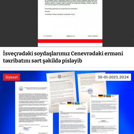
İsveçrədəki soydaşlarımız Cenevrədəki erməni
təxribatını sərt şəkildə pisləyib
Siyasət
30-01-2023, 20:24