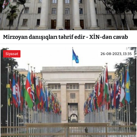
Mirzoyan danışıqları təhrif edir - XİN-dən cavab
Siyasət
26-08-2023, 13:35