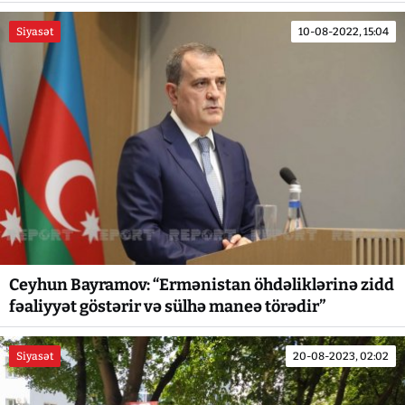
Siyasət
10-08-2022, 15:04
Ceyhun Bayramov: “Ermənistan öhdəliklərinə zidd
fəaliyyət göstərir və sülhə maneə törədir”
Siyasət
20-08-2023, 02:02