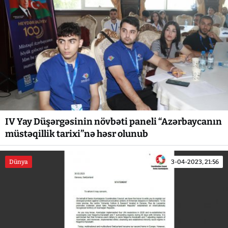
IV Yay Düşərgəsinin növbəti paneli “Azərbaycanın
müstəqillik tarixi”nə həsr olunub
Dünya
3-04-2023, 21:56