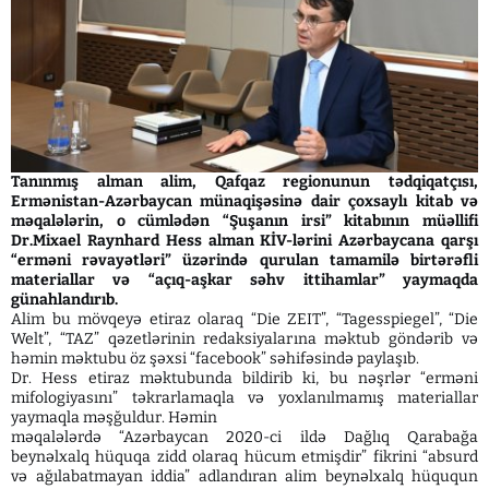
Tanınmış alman alim, Qafqaz regionunun tədqiqatçısı,
Ermənistan-Azərbaycan münaqişəsinə dair çoxsaylı kitab və
məqalələrin, o cümlədən “Şuşanın irsi” kitabının müəllifi
Dr.Mixael Raynhard Hess alman KİV-lərini Azərbaycana qarşı
“erməni rəvayətləri” üzərində qurulan tamamilə birtərəfli
materiallar və “açıq-aşkar səhv ittihamlar” yaymaqda
günahlandırıb.
Alim bu mövqeyə etiraz olaraq “Die ZEIT”, “Tagesspiegel”, “Die
Welt”, “TAZ” qəzetlərinin redaksiyalarına məktub göndərib və
həmin məktubu öz şəxsi “facebook” səhifəsində paylaşıb.
Dr. Hess etiraz məktubunda bildirib ki, bu nəşrlər “erməni
mifologiyasını” təkrarlamaqla və yoxlanılmamış materiallar
yaymaqla məşğuldur. Həmin
məqalələrdə “Azərbaycan 2020-ci ildə Dağlıq Qarabağa
beynəlxalq hüquqa zidd olaraq hücum etmişdir” fikrini “absurd
və ağılabatmayan iddia” adlandıran alim beynəlxalq hüququn