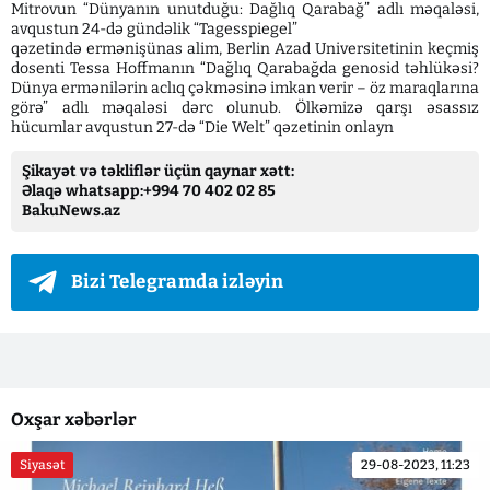
Mitrovun “Dünyanın unutduğu: Dağlıq Qarabağ” adlı məqaləsi,
avqustun 24-də gündəlik “Tagesspiegel”
qəzetində ermənişünas alim, Berlin Azad Universitetinin keçmiş
dosenti Tessa Hoffmanın “Dağlıq Qarabağda genosid təhlükəsi?
Dünya ermənilərin aclıq çəkməsinə imkan verir – öz maraqlarına
görə” adlı məqaləsi dərc olunub. Ölkəmizə qarşı əsassız
hücumlar avqustun 27-də “Die Welt” qəzetinin onlayn
Şikayət və təkliflər üçün qaynar xətt:
Əlaqə whatsapp:+994 70 402 02 85
BakuNews.az
Bizi Telegramda izləyin
Oxşar xəbərlər
Siyasət
29-08-2023, 11:23