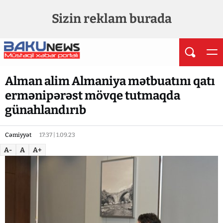
Sizin reklam burada
Alman alim Almaniya mətbuatını qatı
ermənipərəst mövqe tutmaqda
günahlandırıb
Cəmiyyət
17:37 | 1.09.23
A-
A
A+