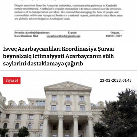
İsveç Azərbaycanlıları Koordinasiya Şurası
beynəlxalq ictimaiyyəti Azərbaycanın sülh
səylərini dəstəkləməyə çağırıb
Siyasət
23-02-2023, 01:48