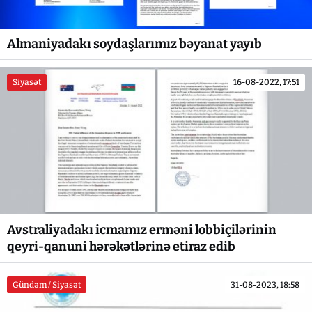
Almaniyadakı soydaşlarımız bəyanat yayıb
Siyasət
16-08-2022, 17:51
Avstraliyadakı icmamız erməni lobbiçilərinin
qeyri-qanuni hərəkətlərinə etiraz edib
Gündəm / Siyasət
31-08-2023, 18:58