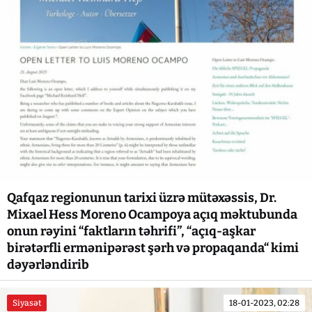
Qafqaz regionunun tarixi üzrə mütəxəssis, Dr.
Mixael Hess Moreno Ocampoya açıq məktubunda
onun rəyini “faktların təhrifi”, “açıq-aşkar
birətərfli ermənipərəst şərh və propaqanda“ kimi
dəyərləndirib
Siyasət
18-01-2023, 02:28