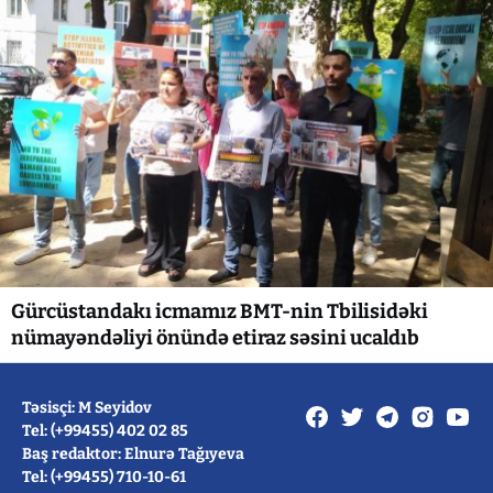
Gürcüstandakı icmamız BMT-nin Tbilisidəki
nümayəndəliyi önündə etiraz səsini ucaldıb
Təsisçi: M Seyidov
Tel: (+99455) 402 02 85
Baş redaktor: Elnurə Tağıyeva
Tel: (+99455) 710-10-61