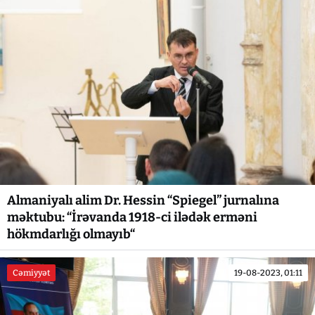
Almaniyalı alim Dr. Hessin “Spiegel” jurnalına
məktubu: “İrəvanda 1918-ci ilədək erməni
hökmdarlığı olmayıb“
Cəmiyyət
19-08-2023, 01:11