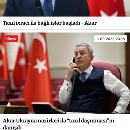
Taxıl ixracı ilə bağlı işlər başladı - Akar
Dünya
6-08-2022, 20:08
Akar Ukrayna nazirləri ilə “taxıl daşınması”nı
danışdı