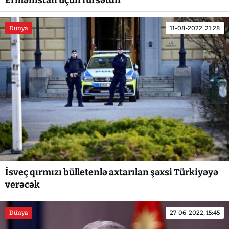
Ermənistan üçün fürsətdir"
Dünya
11-08-2022, 21:28
İsveç qırmızı bülletenlə axtarılan şəxsi Türkiyəyə
verəcək
Dünya
27-06-2022, 15:45