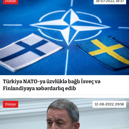
Dünya
18-07-2022, 18:37
Türkiyə NATO-ya üzvlüklə bağlı İsveç və
Finlandiyaya xəbərdarlıq edib
Dünya
12-08-2022, 09:58