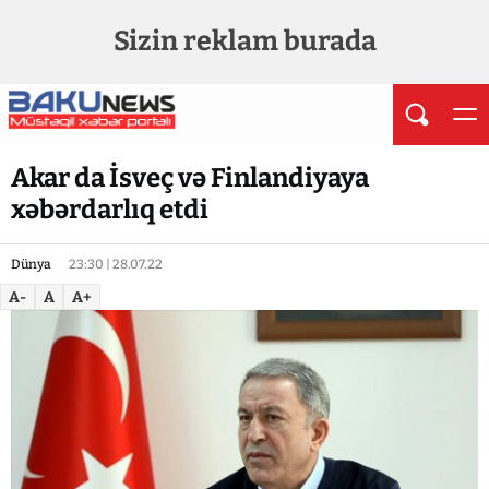
Sizin reklam burada
Akar da İsveç və Finlandiyaya
xəbərdarlıq etdi
Dünya
23:30 | 28.07.22
A-
A
A+