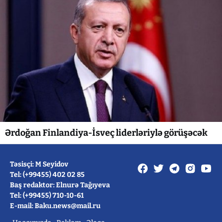
Ərdoğan Finlandiya-İsveç liderləriylə görüşəcək
Təsisçi: M Seyidov
Tel: (+99455) 402 02 85
Baş redaktor: Elnurə Tağıyeva
Tel: (+99455) 710-10-61
E-mail: Baku.news@mail.ru