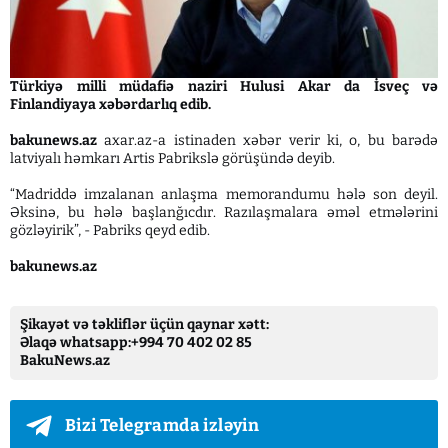
Türkiyə milli müdafiə naziri Hulusi Akar da İsveç və
Finlandiyaya xəbərdarlıq edib.
bakunews.az
axar.az-a istinaden xəbər verir ki, o, bu barədə
latviyalı həmkarı Artis Pabrikslə görüşündə deyib.
“Madriddə imzalanan anlaşma memorandumu hələ son deyil.
Əksinə, bu hələ başlanğıcdır. Razılaşmalara əməl etmələrini
gözləyirik”, - Pabriks qeyd edib.
bakunews.az
Şikayət və təkliflər üçün qaynar xətt:
Əlaqə whatsapp:+994 70 402 02 85
BakuNews.az
Bizi Telegramda izləyin