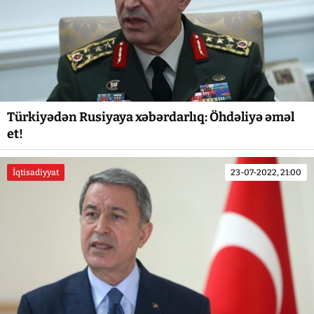
Türkiyədən Rusiyaya xəbərdarlıq: Öhdəliyə əməl
et!
İqtisadiyyat
23-07-2022, 21:00