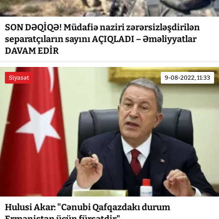
SON DƏQİQƏ! Müdafiə naziri zərərsizləşdirilən
separatçıların sayını AÇIQLADI – Əməliyyatlar
DAVAM EDİR
Siyasət
9-08-2022, 11:33
Hulusi Akar: "Cənubi Qafqazdakı durum