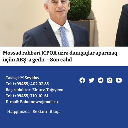
Mossad rəhbəri JCPOA üzrə danışıqlar aparmaq
üçün ABŞ-a gedir – Son cəhd
Təsisçi: M Seyidov
Tel: (+99455) 402 02 85
Baş redaktor: Elnurə Tağıyeva
Tel: (+99455) 710-10-61
E-mail: Baku.news@mail.ru
Haqqımızda
Reklam
Əlaqə