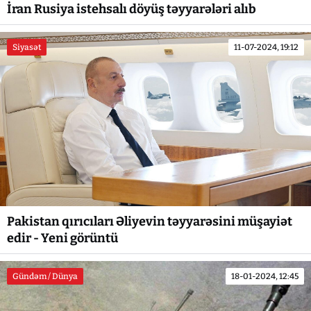
İran Rusiya istehsalı döyüş təyyarələri alıb
Siyasət
11-07-2024, 19:12
Pakistan qırıcıları Əliyevin təyyarəsini müşayiət
edir - Yeni görüntü
Gündəm / Dünya
18-01-2024, 12:45