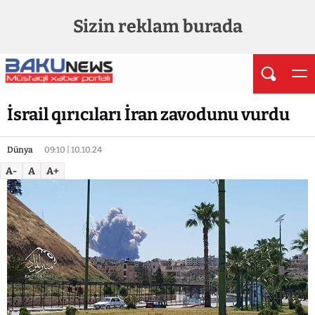
Sizin reklam burada
İsrail qırıcıları İran zavodunu vurdu
Dünya
09:10 | 10.10.24
A-
A
A+