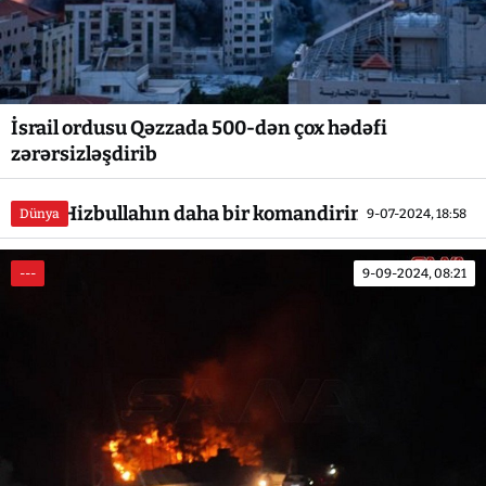
İsrail ordusu Qəzzada 500-dən çox hədəfi
zərərsizləşdirib
İsrail Hizbullahın daha bir komandirini məhv etdi
Dünya
9-07-2024, 18:58
---
9-09-2024, 08:21