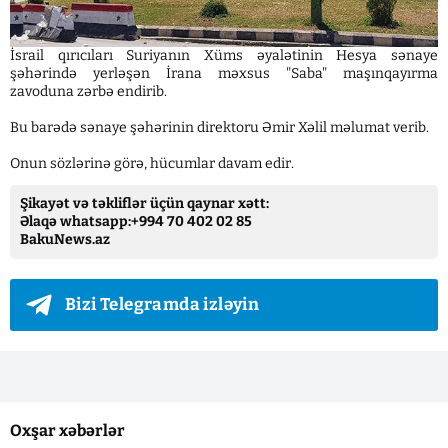
İsrail qırıcıları Suriyanın Xüms əyalətinin Hesya sənaye
şəhərində yerləşən İrana məxsus "Saba" maşınqayırma
zavoduna zərbə endirib.
Bu barədə sənaye şəhərinin direktoru Əmir Xəlil məlumat verib.
Onun sözlərinə görə, hücumlar davam edir.
Şikayət və təkliflər üçün qaynar xətt:
Əlaqə whatsapp:+994 70 402 02 85
BakuNews.az
Bizi Telegramda izləyin
Oxşar xəbərlər