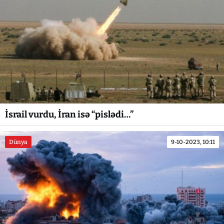
İsrail vurdu, İran isə “pislədi…”
Dünya
9-10-2023, 10:11