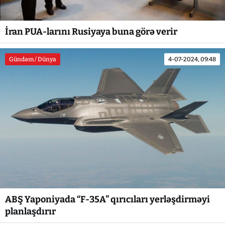
İran PUA-larını Rusiyaya buna görə verir
Gündəm / Dünya
4-07-2024, 09:48
ABŞ Yaponiyada “F-35A” qırıcıları yerləşdirməyi
planlaşdırır