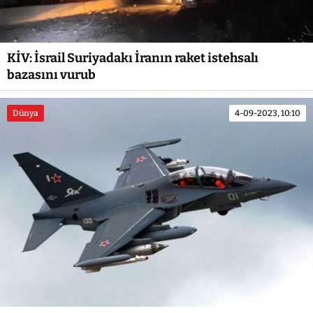
KİV: İsrail Suriyadakı İranın raket istehsalı
bazasını vurub
Dünya
4-09-2023, 10:10