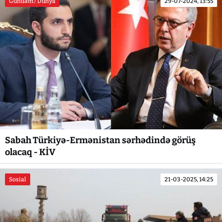
Gündəm / Dünya
29-07-2024, 13:55
Sabah Türkiyə-Ermənistan sərhədində görüş
olacaq - KİV
Sosial
21-03-2025, 14:25