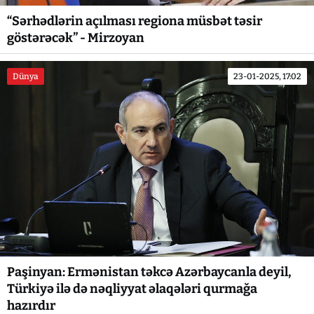
“Sərhədlərin açılması regiona müsbət təsir
göstərəcək” - Mirzoyan
Dünya
23-01-2025, 17:02
Paşinyan: Ermənistan təkcə Azərbaycanla deyil,
Türkiyə ilə də nəqliyyat əlaqələri qurmağa
hazırdır