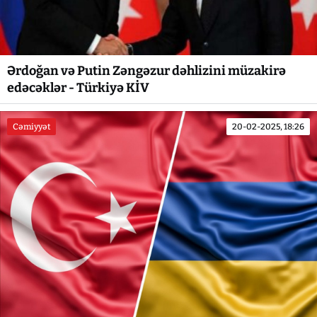
Ərdoğan və Putin Zəngəzur dəhlizini müzakirə
edəcəklər - Türkiyə KİV
Cəmiyyət
20-02-2025, 18:26