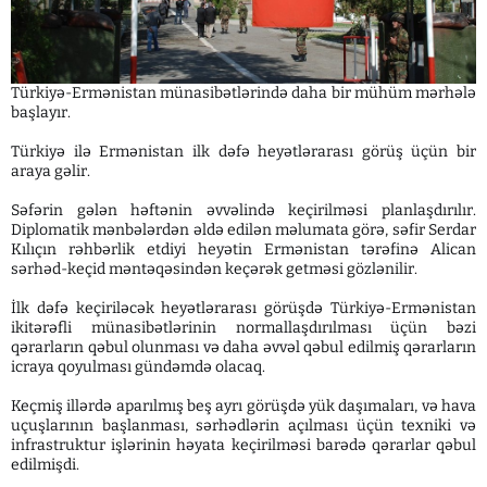
Türkiyə-Ermənistan münasibətlərində daha bir mühüm mərhələ
başlayır.
Türkiyə ilə Ermənistan ilk dəfə heyətlərarası görüş üçün bir
araya gəlir.
Səfərin gələn həftənin əvvəlində keçirilməsi planlaşdırılır.
Diplomatik mənbələrdən əldə edilən məlumata görə, səfir Serdar
Kılıçın rəhbərlik etdiyi heyətin Ermənistan tərəfinə Alican
sərhəd-keçid məntəqəsindən keçərək getməsi gözlənilir.
İlk dəfə keçiriləcək heyətlərarası görüşdə Türkiyə-Ermənistan
ikitərəfli münasibətlərinin normallaşdırılması üçün bəzi
qərarların qəbul olunması və daha əvvəl qəbul edilmiş qərarların
icraya qoyulması gündəmdə olacaq.
Keçmiş illərdə aparılmış beş ayrı görüşdə yük daşımaları, və hava
uçuşlarının başlanması, sərhədlərin açılması üçün texniki və
infrastruktur işlərinin həyata keçirilməsi barədə qərarlar qəbul
edilmişdi.