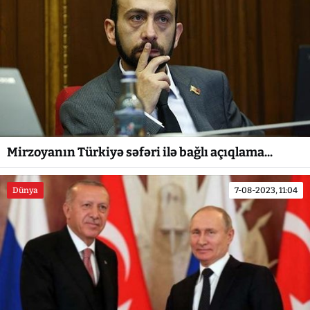
Mirzoyanın Türkiyə səfəri ilə bağlı açıqlama...
Dünya
7-08-2023, 11:04