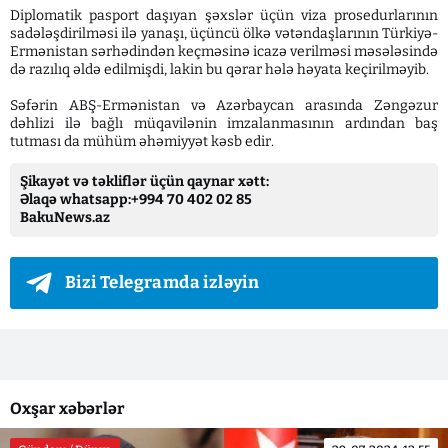
Diplomatik pasport daşıyan şəxslər üçün viza prosedurlarının
sadələşdirilməsi ilə yanaşı, üçüncü ölkə vətəndaşlarının Türkiyə-
Ermənistan sərhədindən keçməsinə icazə verilməsi məsələsində
də razılıq əldə edilmişdi, lakin bu qərar hələ həyata keçirilməyib.
Səfərin ABŞ-Ermənistan və Azərbaycan arasında Zəngəzur
dəhlizi ilə bağlı müqavilənin imzalanmasının ardından baş
tutması da mühüm əhəmiyyət kəsb edir.
Şikayət və təkliflər üçün qaynar xətt:
Əlaqə whatsapp:+994 70 402 02 85
BakuNews.az
Bizi Telegramda izləyin
Oxşar xəbərlər