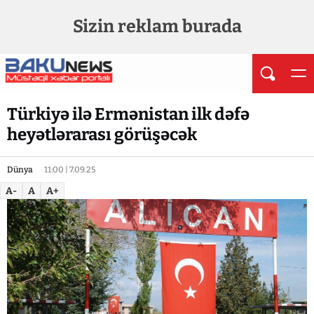
Sizin reklam burada
Türkiyə ilə Ermənistan ilk dəfə
heyətlərarası görüşəcək
Dünya
11:00 | 7.09.25
A-
A
A+