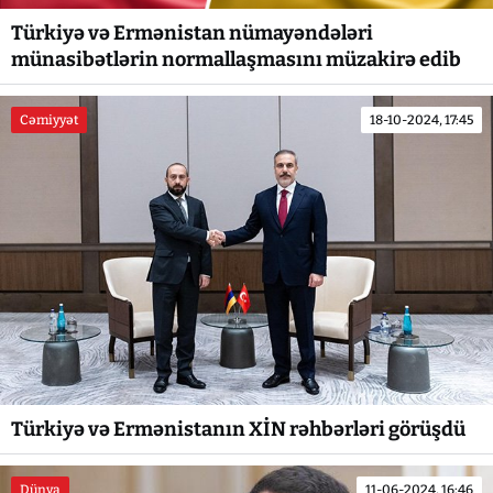
Türkiyə və Ermənistan nümayəndələri
münasibətlərin normallaşmasını müzakirə edib
Cəmiyyət
18-10-2024, 17:45
Türkiyə və Ermənistanın XİN rəhbərləri görüşdü
Dünya
11-06-2024, 16:46