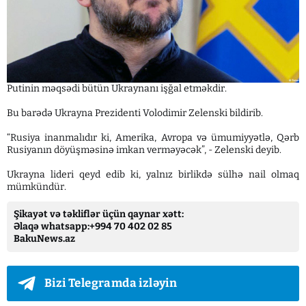
Putinin məqsədi bütün Ukraynanı işğal etməkdir.
Bu barədə Ukrayna Prezidenti Volodimir Zelenski bildirib.
“Rusiya inanmalıdır ki, Amerika, Avropa və ümumiyyətlə, Qərb
Rusiyanın döyüşməsinə imkan verməyəcək”, - Zelenski deyib.
Ukrayna lideri qeyd edib ki, yalnız birlikdə sülhə nail olmaq
mümkündür.
Şikayət və təkliflər üçün qaynar xətt:
Əlaqə whatsapp:+994 70 402 02 85
BakuNews.az
Bizi Telegramda izləyin