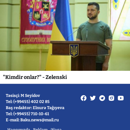
"Kimdir onlar?" - Zelenski
Təsisçi: M Seyidov
Tel: (+99455) 402 02 85
Baş redaktor: Elnurə Tağıyeva
Tel: (+99455) 710-10-61
E-mail: Baku.news@mail.ru
Haqqımızda
Reklam
Əlaqə