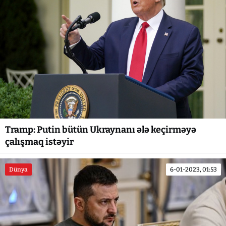
Tramp: Putin bütün Ukraynanı ələ keçirməyə
çalışmaq istəyir
Dünya
6-01-2023, 01:53