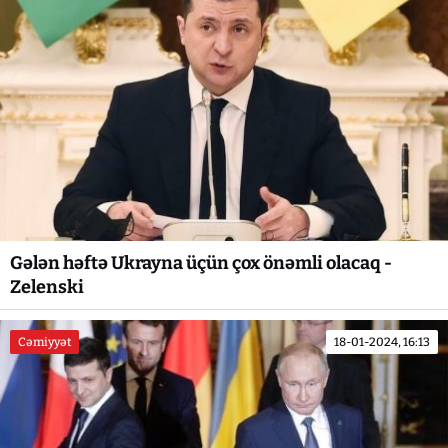
Gələn həftə Ukrayna üçün çox önəmli olacaq -
Zelenski
Cəmiyyət
18-01-2024, 16:13