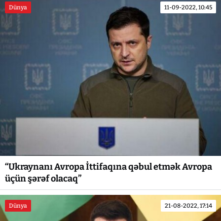
Dünya
11-09-2022, 10:45
“Ukraynanı Avropa İttifaqına qəbul etmək Avropa
üçün şərəf olacaq”
Dünya
21-08-2022, 17:14