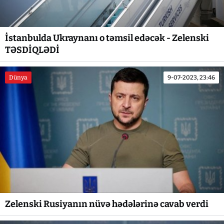
İstanbulda Ukraynanı o təmsil edəcək - Zelenski
TƏSDİQLƏDİ
Dünya
9-07-2023, 23:46
Zelenski Rusiyanın nüvə hədələrinə cavab verdi