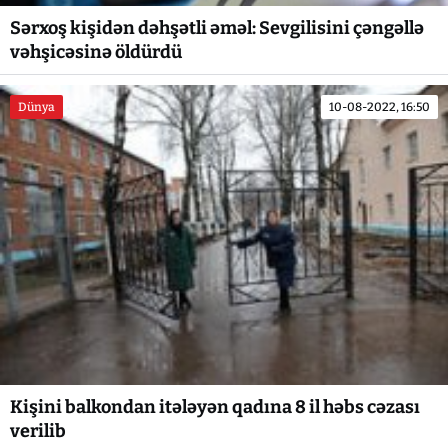
Sərxoş kişidən dəhşətli əməl: Sevgilisini çəngəllə
vəhşicəsinə öldürdü
Dünya
10-08-2022, 16:50
Kişini balkondan itələyən qadına 8 il həbs cəzası
verilib