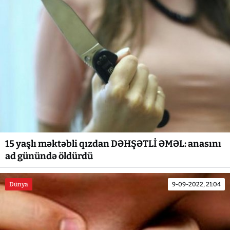
15 yaşlı məktəbli qızdan DƏHŞƏTLİ ƏMƏL: anasını
ad günündə öldürdü
Dünya
9-09-2022, 21:04