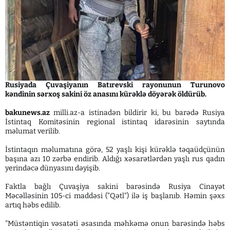
Rusiyada Çuvaşiyanın Batırevski rayonunun Turunovo
kəndinin sərxoş sakini öz anasını kürəklə döyərək öldürüb.
bakunews.az
milli.az-a istinadən bildirir ki, bu barədə Rusiya
İstintaq Komitəsinin regional istintaq idarəsinin saytında
məlumat verilib.
İstintaqın məlumatına görə, 52 yaşlı kişi kürəklə təqaüdçünün
başına azı 10 zərbə endirib. Aldığı xəsarətlərdən yaşlı rus qadın
yerindəcə dünyasını dəyişib.
Faktla bağlı Çuvaşiya sakini barəsində Rusiya Cinayət
Məcəlləsinin 105-ci maddəsi ("Qətl") ilə iş başlanıb. Həmin şəxs
artıq həbs edilib.
"Müstəntiqin vəsatəti əsasında məhkəmə onun barəsində həbs