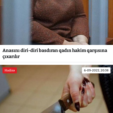
Anasını diri-diri basdıran qadın hakim qarşısına
çıxarılır
Hadisə
6-09-2022, 20:38