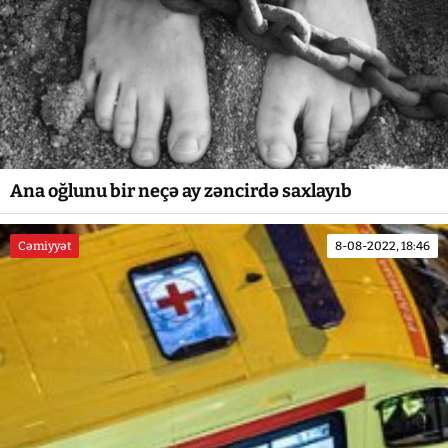
Ana oğlunu bir neçə ay zəncirdə saxlayıb
Cəmiyyət
8-08-2022, 18:46