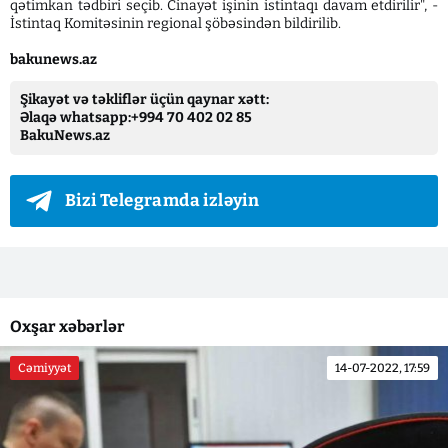
qətimkan tədbiri seçib. Cinayət işinin istintaqı davam etdirilir", -
İstintaq Komitəsinin regional şöbəsindən bildirilib.
bakunews.az
Şikayət və təkliflər üçün qaynar xətt:
Əlaqə whatsapp:+994 70 402 02 85
BakuNews.az
Bizi Telegramda izləyin
Oxşar xəbərlər
Cəmiyyət
14-07-2022, 17:59