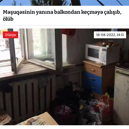
Məşuqəsinin yanına balkondan keçməyə çalışıb,
ölüb
Dünya
18-08-2022, 14:11