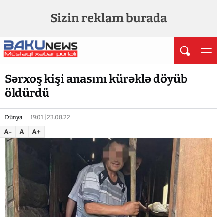
Sizin reklam burada
Sərxoş kişi anasını kürəklə döyüb
öldürdü
Dünya
19:01 | 23.08.22
A-
A
A+