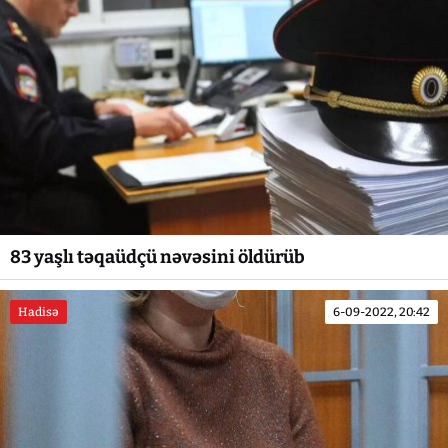
83 yaşlı təqaüdçü nəvəsini öldürüb
Hadisə
6-09-2022, 20:42