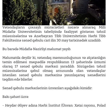
Vətəndaşların çoxsaylı müraciətləri nəzərə alınaraq Milli
Müdafiə Universitetinin tabeliyində fəaliyyət göstərən təhsil
müəssisələrinə və Azərbaycan Tibb Universitetinin Hərbi Tibb
Fakültəsinə sənəd qəbulu cari ilin 30 may tarixinədək uzadılıb.
Bu barədə Müdafiə Nazirliyi məlumat yayıb.
Məlumatda deyilir ki, vətəndaş məmnunluğunun və əlçatanlığın
təmin edilməsi məqsədilə respublikanın 13 şəhərində ümumi
olaraq 17 sənəd qəbulu mərkəzi yaradılıb. Sözügedən təhsil
müəssisələrinə qəbul olmaq arzusunda olan vətəndaşlar
istənilən sənəd qəbulu mərkəzinə yaxınlaşaraq sənədlərini
təqdim edə bilərlər.
Sənəd qəbulu mərkəzlərinin ünvanları aşağıdakı kimidir:
Bakı şəhəri üzrə:
- Heydər Əliyev adına Hərbi İnstitut (Ünvan: Xətai rayonu, Polad