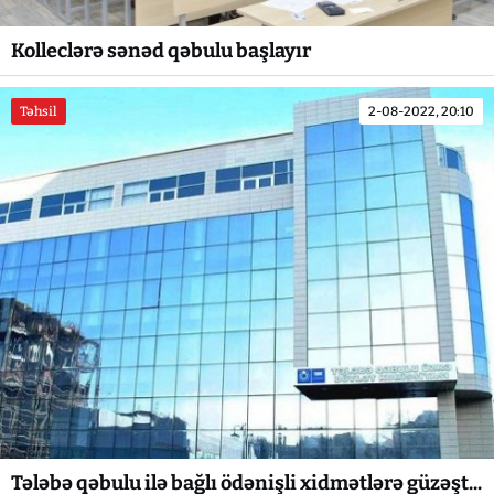
Kolleclərə sənəd qəbulu başlayır
Təhsil
2-08-2022, 20:10
Tələbə qəbulu ilə bağlı ödənişli xidmətlərə güzəşt...