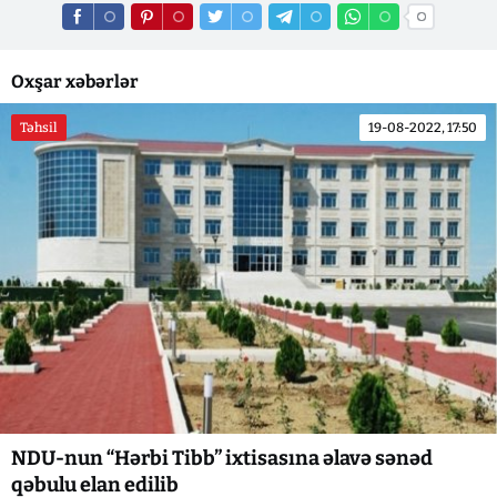
Oxşar xəbərlər
Təhsil
19-08-2022, 17:50
NDU-nun “Hərbi Tibb” ixtisasına əlavə sənəd
qəbulu elan edilib