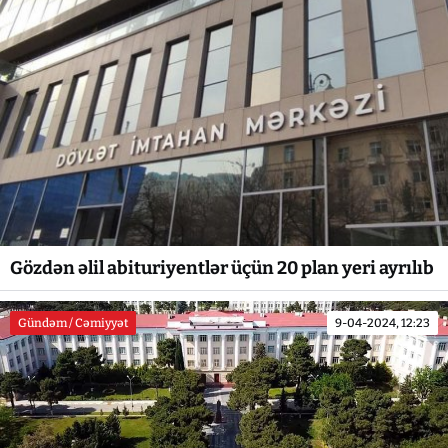
Gözdən əlil abituriyentlər üçün 20 plan yeri ayrılıb
Gündəm / Cəmiyyət
9-04-2024, 12:23