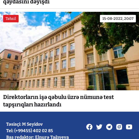
qaydasını dəyişdi
Təhsil
15-08-2022, 20:07
Direktorların işə qəbulu üzrə nümunə test
tapşırıqları hazırlandı
Təsisçi: M Seyidov
Tel: (+99455) 402 02 85
Baş redaktor: Elnurə Tağıyeva