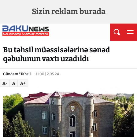
Sizin reklam burada
Bu təhsil müəssisələrinə sənəd
qəbulunun vaxtı uzadıldı
Gündəm / Təhsil
11:00 | 2.05.24
A-
A
A+