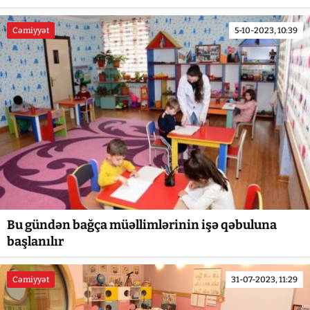
Cəmiyyət
5-10-2023, 10:39
Bu gündən bağça müəllimlərinin işə qəbuluna
başlanılır
Cəmiyyət
31-07-2023, 11:29