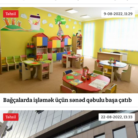
Təhsil
9-08-2022, 11:29
Bağçalarda işləmək üçün sənəd qəbulu başa çatıb
Təhsil
22-08-2022, 13:33