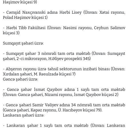
Həşimov küçəsi 9)
- Cəmşid Naxçıvanski adına Hərbi Lisey (Ünvan: Xətai rayonu,
Polad Həşimov küçəsi 1)
- Hərbi Tibb Fakültəsi (Ünvan: Nəsimi rayonu, Ceyhun Səlimov
küçəsi 3)
Sumqayıt şəhəri üzrə:
- Sumqayıt şəhər 3 nömrəli tam orta məktəb (Ünvan: Sumqayıt
şəhəri, 2-ci mikrorayon, H.Əliyev prospekti 345)
- Abşeron rayonu üzrə təhsil sektorunun inzibati binası (Ünvan:
Xırdalan şəhəri, M. Rəsulzadə küçəsi 7)
Gəncə şəhəri üzrə:
- Gəncə şəhər İsmət Qayıbov adına 1 saylı tam orta məktəb
(Ünvan: Gəncə şəhəri, Nizami rayonu, İsmət Qayıbov küçəsi 2)
- Gəncə şəhəri Samir Vəliyev adına 34 nömrəli tam orta məktəb
(Gəncə şəhəri, Kəpəz rayonu, Ü. Hacıbəyov küçəsi 79).
Lənkəran şəhəri üzrə:
- Lənkəran şəhər 1 saylı tam orta məktəb (Ünvan: Lənkəran