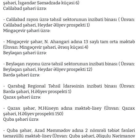
şəhəri, İsgəndər Səmədzadə küçəsi 6)
Cəlilabad şəhəri üzrə:
- Cəlilabad rayon üzrə təhsil sektorunun inzibati binası ( Ünvan:
Cəlilabad şəhəri, Heydər Əliyev prospekti 1)
Mingəçevir şəhəri üzrə:
- Mingəçevir şəhər, N. Ahangari adına 13 saylı tam orta məktəb
(Ünvan: Mingəçevir şəhəri, Ərəsş küçəsi 4)
Beyləqan şəhəri üzrə:
- Beyləqan rayonu üzrə təhsil sektorunun inzibati binası ( Ünvan:
Beyləqan şəhəri, Heydər Əliyev prospekti 12)
Bərdə şəhəri üzrə:
- Qarabağ Regional Təhsil İdarəsinin inzibati binası (Ünvan:
Bərdə şəhəri, H.Əliyev prospekti 1)
Qazax şəhəri üzrə:
- Qazax şəhər, M.Hüseyn adına məktəb-lisey (Ünvan: Qazax
şəhəri, H.Əliyev prospekti 150)
Quba şəhəri üzrə:
- Quba şəhər, Azad Məmmədov adına 2 nömrəli təbiət fənləri
təmayüllü məktəb-lisey (Ünvan: Quba şəhəri, Əliqulu Nərimanov