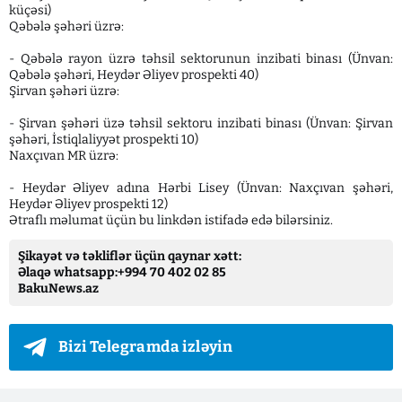
küçəsi)
Qəbələ şəhəri üzrə:
- Qəbələ rayon üzrə təhsil sektorunun inzibati binası (Ünvan:
Qəbələ şəhəri, Heydər Əliyev prospekti 40)
Şirvan şəhəri üzrə:
- Şirvan şəhəri üzə təhsil sektoru inzibati binası (Ünvan: Şirvan
şəhəri, İstiqlaliyyət prospekti 10)
Naxçıvan MR üzrə:
- Heydər Əliyev adına Hərbi Lisey (Ünvan: Naxçıvan şəhəri,
Heydər Əliyev prospekti 12)
Ətraflı məlumat üçün bu linkdən istifadə edə bilərsiniz.
Şikayət və təkliflər üçün qaynar xətt:
Əlaqə whatsapp:+994 70 402 02 85
BakuNews.az
Bizi Telegramda izləyin