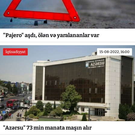
"Pajero" aşdı, ölən və yaralananlar var
İqtisadiyyat
15-08-2022, 16:00
"Azərsu" 73 min manata maşın alır