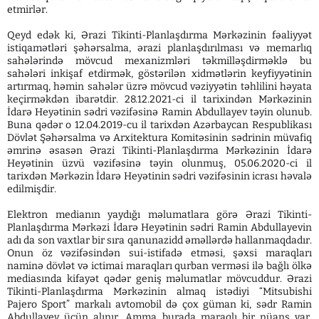
etmirlər.
Qeyd edək ki, Ərazi Tikinti-Planlaşdırma Mərkəzinin fəaliyyət
istiqamətləri şəhərsalma, ərazi planlaşdırılması və memarlıq
sahələrində mövcud mexanizmləri təkmilləşdirməklə bu
sahələri inkişaf etdirmək, göstərilən xidmətlərin keyfiyyətinin
artırmaq, həmin sahələr üzrə mövcud vəziyyətin təhlilini həyata
keçirməkdən ibarətdir. 28.12.2021-ci il tarixindən Mərkəzinin
İdarə Heyətinin sədri vəzifəsinə Ramin Abdullayev təyin olunub.
Buna qədər o 12.04.2019-cu il tarixdən Azərbaycan Respublikası
Dövlət Şəhərsalma və Arxitektura Komitəsinin sədrinin müvafiq
əmrinə əsasən Ərazi Tikinti-Planlaşdırma Mərkəzinin İdarə
Heyətinin üzvü vəzifəsinə təyin olunmuş, 05.06.2020-ci il
tarixdən Mərkəzin İdarə Heyətinin sədri vəzifəsinin icrası həvalə
edilmişdir.
Elektron medianın yaydığı məlumatlara görə Ərazi Tikinti-
Planlaşdırma Mərkəzi İdarə Heyətinin sədri Ramin Abdullayevin
adı da son vaxtlar bir sıra qanunazidd əməllərdə hallanmaqdadır.
Onun öz vəzifəsindən sui-istifadə etməsi, şəxsi maraqları
naminə dövlət və ictimai maraqları qurban verməsi ilə bağlı ölkə
mediasında kifayət qədər geniş məlumatlar mövcuddur. Ərazi
Tikinti-Planlaşdırma Mərkəzinin almaq istədiyi “Mitsubishi
Pajero Sport” markalı avtomobil də çox güman ki, sədr Ramin
Abdullayev üçün alınır. Amma burada maraqlı bir nüans var.