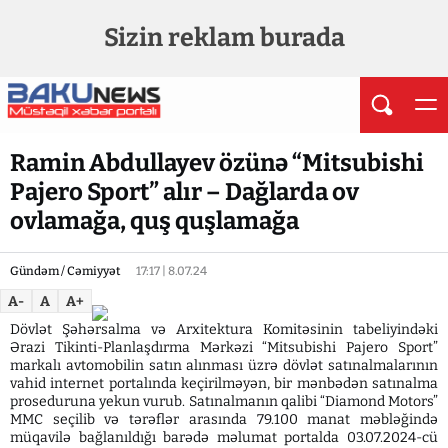
Sizin reklam burada
Ramin Abdullayev özünə “Mitsubishi
Pajero Sport” alır – Dağlarda ov
ovlamağa, quş quşlamağa
Gündəm / Cəmiyyət
17:17 | 8.07.24
A-
A
A+
Dövlət Şəhərsalma və Arxitektura Komitəsinin tabeliyindəki
Ərazi Tikinti-Planlaşdırma Mərkəzi “Mitsubishi Pajero Sport”
markalı avtomobilin satın alınması üzrə dövlət satınalmalarının
vahid internet portalında keçirilməyən, bir mənbədən satınalma
proseduruna yekun vurub. Satınalmanın qalibi “Diamond Motors”
MMC seçilib və tərəflər arasında 79.100 manat məbləğində
müqavilə bağlanıldığı barədə məlumat portalda 03.07.2024-cü