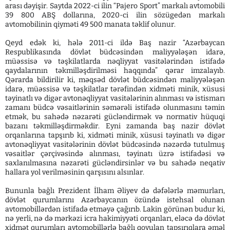
arası dəyişir. Saytda 2022-ci ilin “Pajero Sport” markalı avtomobili
39 800 ABŞ dollarına, 2020-ci ilin sözügedən markalı
avtomobilinin qiyməti 49 500 manata təklif olunur.
Qeyd edək ki, hələ 2011-ci ildə Baş nazir “Azərbaycan
Respublikasında dövlət büdcəsindən maliyyələşən idarə,
müəssisə və təşkilatlarda nəqliyyat vasitələrindən istifadə
qaydalarının təkmilləşdirilməsi haqqında” qərar imzalayıb.
Qərarda bildirilir ki, məqsəd dövlət büdcəsindən maliyyələşən
idarə, müəssisə və təşkilatlar tərəfindən xidməti minik, xüsusi
təyinatlı və digər avtonəqliyyat vasitələrinin alınması və istismarı
zamanı büdcə vəsaitlərinin səmərəli istifadə olunmasını təmin
etmək, bu sahədə nəzarəti gücləndirmək və normativ hüquqi
bazanı təkmilləşdirməkdir. Eyni zamanda baş nazir dövlət
orqanlarına tapşırıb ki, xidməti minik, xüsusi təyinatlı və digər
avtonəqliyyat vasitələrinin dövlət büdcəsində nəzərdə tutulmuş
vəsaitlər çərçivəsində alınması, təyinatı üzrə istifadəsi və
saxlanılmasına nəzarəti gücləndirsinlər və bu sahədə neqativ
hallara yol verilməsinin qarşısını alsınlar.
Bununla bağlı Prezident İlham Əliyev də dəfələrlə məmurları,
dövlət qurumlarını Azərbaycanın özündə istehsal olunan
avtomobillərdən istifadə etməyə çağırıb. Lakin görünən budur ki,
nə yerli, nə də mərkəzi icra hakimiyyəti orqanları, eləcə də dövlət
xidmət qurumları avtomobillərlə bağlı qoyulan tapşırıqlara əməl