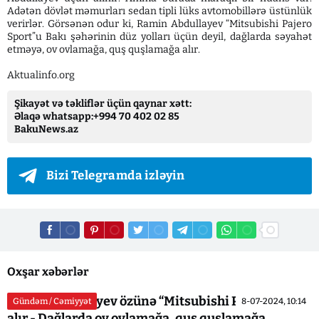
Adətən dövlət məmurları sedan tipli lüks avtomobillərə üstünlük
verirlər. Görsənən odur ki, Ramin Abdullayev “Mitsubishi Pajero
Sport”u Bakı şəhərinin düz yolları üçün deyil, dağlarda səyahət
etməyə, ov ovlamağa, quş quşlamağa alır.
Aktualinfo.org
Şikayət və təkliflər üçün qaynar xətt:
Əlaqə whatsapp:+994 70 402 02 85
BakuNews.az
Bizi Telegramda izləyin
Oxşar xəbərlər
Ramin Abdullayev özünə “Mitsubishi Pajero Sport”
Gündəm / Cəmiyyət
8-07-2024, 10:14
alır - Dağlarda ov ovlamağa, quş quşlamağa