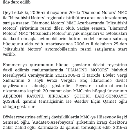
ildə dərc edilib.
Qeyd edək ki, 2006-cı il noyabrın 20-də “Diamond Motors” MMC
ilə “Mitsubishi Motors” regional distribütoru arasında imzalanmış
sazişə əsasən “Diamond Motors” MMC Azərbaycanda “Mitsubishi
Motors” şirkətinin rəsmi dileri olub. Sazişə əsasən, “Diamond
Motors” MMC “Mitsubishi Motors”un yük maşınları və avtobusları
da daxil olmaqla avtomobillərin bütün model sırasını satmaq
hüququnu əldə edib. Azərbaycanda 2006-cı il dekabrın 25-dən
“Mitsubishi Motors” avtomobillərinin rəsmi satışlarına start
verilib.
Kommersiya qurumunun hüquqi şəxslərin dövlət reyestrinə
daxil edilmiş məlumatlarında “DİAMOND MOTORS” Məhdud
Məsuliyyətli Cəmiyyətinin 20.11.2006-cı il tarixdə Dövlət Vergi
Xidmətinin 2 saylı Ərazi Vergilər Baş İdarəsində dövlət
qeydiyyatına alındığı göstərilir. Reyestr məlumatlarında
nizamnamə kapitalı 20 manat olan MMC-nin hüquqi ünvanının
ABŞERON RAYONU, XIRDALAN ŞƏHƏRİ, BAKI-SUMQAYIT
ŞOSSESİ, qanuni təmsilçisinin isə Əsədov Elçin Qamət oğlu
olduğu göstərilir.
Dövlət reyestrinə edilmiş dəyişikliklərdə MMC-yə Hüseynov Rəşid
Səmənd oğlu, “Audatex-Azərbaycan” şirkətinin icraçı direktoru
Zakir Zahid oğlu Kərimzadə də qanuni təmsilçilik edib. 2016-cı