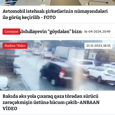
Avtomobil istehsalı şirkətlərinin nümayəndələri
ilə görüş keçirilib - FOTO
Ramin Abdullayevin “göydələn” biznesi
Cəmiyyət
16-04-2024, 20:49
Hadisə / Video
21-11-2023, 18:35
Bakıda əks yola çıxaraq qəza törədən sürücü
zərəçəkmişin üstünə hücum çəkib-ANBAAN
VİDEO