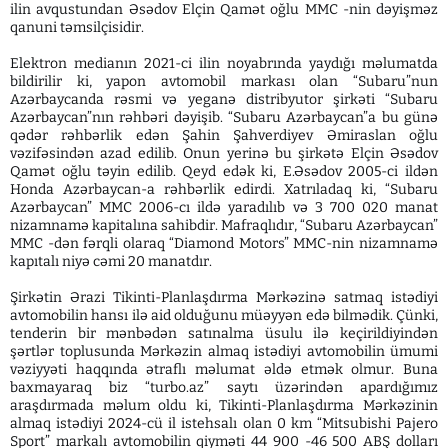
ilin avqustundan Əsədov Elçin Qamət oğlu MMC -nin dəyişməz
qanuni təmsilçisidir.
Elektron medianın 2021-ci ilin noyabrında yaydığı məlumatda
bildirilir ki, yapon avtomobil markası olan “Subaru”nun
Azərbaycanda rəsmi və yeganə distribyutor şirkəti “Subaru
Azərbaycan”nın rəhbəri dəyişib. “Subaru Azərbaycan”a bu günə
qədər rəhbərlik edən Şahin Şahverdiyev Əmiraslan oğlu
vəzifəsindən azad edilib. Onun yerinə bu şirkətə Elçin Əsədov
Qamət oğlu təyin edilib. Qeyd edək ki, E.Əsədov 2005-ci ildən
Honda Azərbaycan-a rəhbərlik edirdi. Xatrıladaq ki, “Subaru
Azərbaycan” MMC 2006-cı ildə yaradılıb və 3 700 020 manat
nizamnamə kapitalına sahibdir. Mafraqlıdır, “Subaru Azərbaycan”
MMC -dən fərqli olaraq “Diamond Motors” MMC-nin nizamnamə
kapıtalı niyə cəmi 20 manatdır.
Şirkətin Ərazi Tikinti-Planlaşdırma Mərkəzinə satmaq istədiyi
avtomobilin hansı ilə aid olduğunu müəyyən edə bilmədik. Çünki,
tenderin bir mənbədən satınalma üsulu ilə keçirildiyindən
şərtlər toplusunda Mərkəzin almaq istədiyi avtomobilin ümumi
vəziyyəti haqqında ətraflı məlumat əldə etmək olmur. Buna
baxmayaraq biz “turbo.az” saytı üzərindən apardığımız
araşdırmada məlum oldu ki, Tikinti-Planlaşdırma Mərkəzinin
almaq istədiyi 2024-cü il istehsalı olan 0 km “Mitsubishi Pajero
Sport” markalı avtomobilin qiyməti 44 900 -46 500 ABŞ dolları