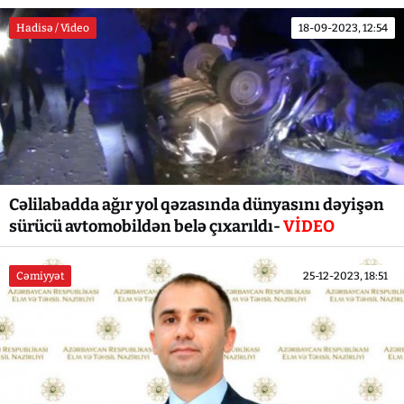
Hadisə / Video
18-09-2023, 12:54
Cəlilabadda ağır yol qəzasında dünyasını dəyişən
sürücü avtomobildən belə çıxarıldı-
VİDEO
Cəmiyyət
25-12-2023, 18:51