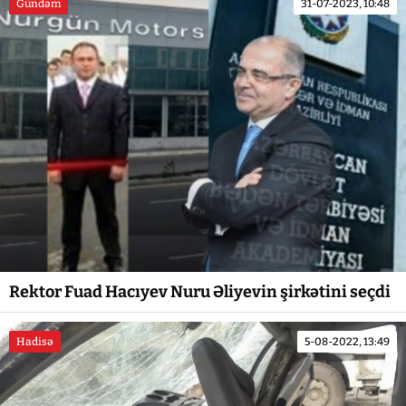
Gündəm
31-07-2023, 10:48
Rektor Fuad Hacıyev Nuru Əliyevin şirkətini seçdi
Hadisə
5-08-2022, 13:49