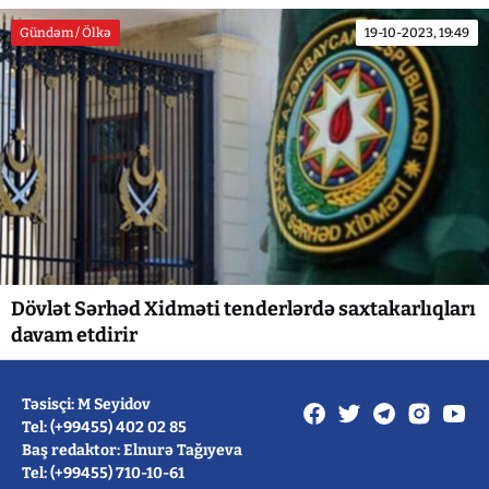
Gündəm / Ölkə
19-10-2023, 19:49
Dövlət Sərhəd Xidməti tenderlərdə saxtakarlıqları
davam etdirir
Təsisçi: M Seyidov
Tel: (+99455) 402 02 85
Baş redaktor: Elnurə Tağıyeva
Tel: (+99455) 710-10-61