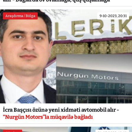
Araşdırma / Bölgə
9-10-2023, 20:31
İcra Başçısı özünə yeni xidməti avtomobil alır -
“Nurgün Motors”la müqavilə bağladı