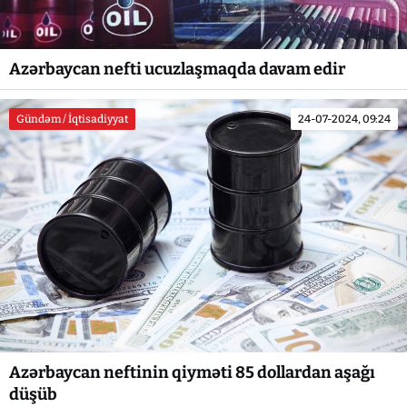
Azərbaycan nefti ucuzlaşmaqda davam edir
Gündəm / İqtisadiyyat
24-07-2024, 09:24
Azərbaycan neftinin qiyməti 85 dollardan aşağı
düşüb