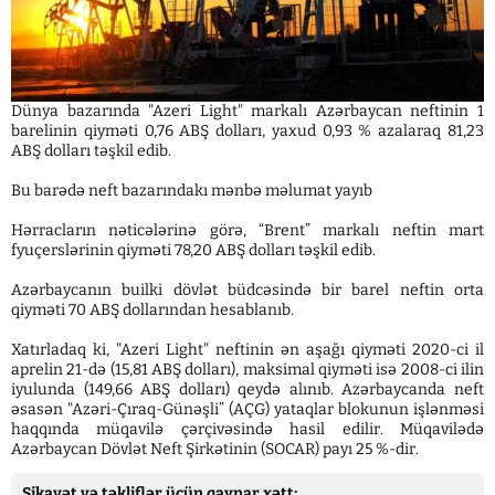
Dünya bazarında "Azeri Light" markalı Azərbaycan neftinin 1
barelinin qiyməti 0,76 ABŞ dolları, yaxud 0,93 % azalaraq 81,23
ABŞ dolları təşkil edib.
Bu barədə neft bazarındakı mənbə məlumat yayıb
Hərracların nəticələrinə görə, “Brent” markalı neftin mart
fyuçerslərinin qiyməti 78,20 ABŞ dolları təşkil edib.
Azərbaycanın builki dövlət büdcəsində bir barel neftin orta
qiyməti 70 ABŞ dollarından hesablanıb.
Xatırladaq ki, "Azeri Light" neftinin ən aşağı qiyməti 2020-ci il
aprelin 21-də (15,81 ABŞ dolları), maksimal qiyməti isə 2008-ci ilin
iyulunda (149,66 ABŞ dolları) qeydə alınıb. Azərbaycanda neft
əsasən "Azəri-Çıraq-Günəşli” (AÇG) yataqlar blokunun işlənməsi
haqqında müqavilə çərçivəsində hasil edilir. Müqavilədə
Azərbaycan Dövlət Neft Şirkətinin (SOCAR) payı 25 %-dir.
Şikayət və təkliflər üçün qaynar xətt: