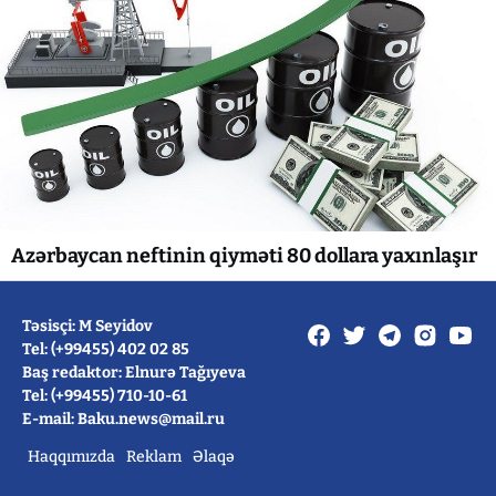
Azərbaycan neftinin qiyməti 80 dollara yaxınlaşır
Təsisçi: M Seyidov
Tel: (+99455) 402 02 85
Baş redaktor: Elnurə Tağıyeva
Tel: (+99455) 710-10-61
E-mail: Baku.news@mail.ru
Haqqımızda
Reklam
Əlaqə