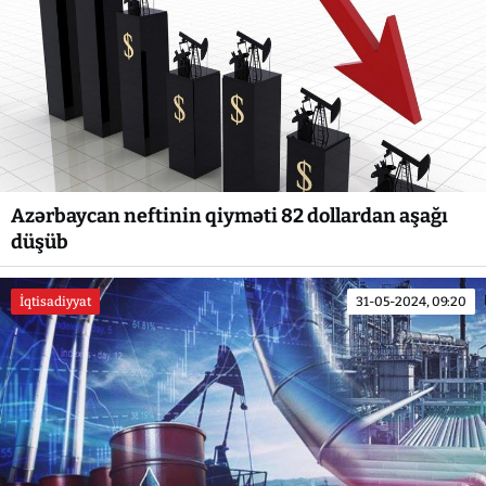
Azərbaycan neftinin qiyməti 82 dollardan aşağı
düşüb
İqtisadiyyat
31-05-2024, 09:20