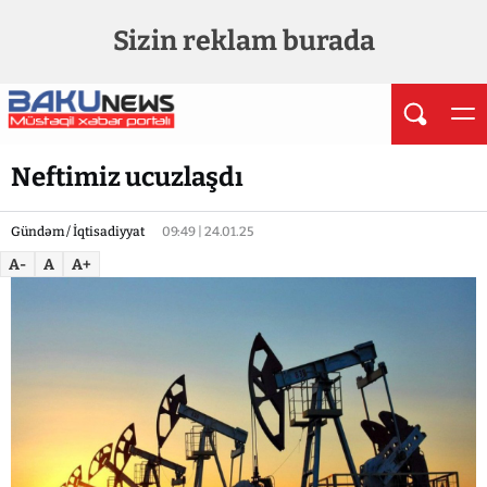
Sizin reklam burada
Neftimiz ucuzlaşdı
Gündəm / İqtisadiyyat
09:49 | 24.01.25
A-
A
A+