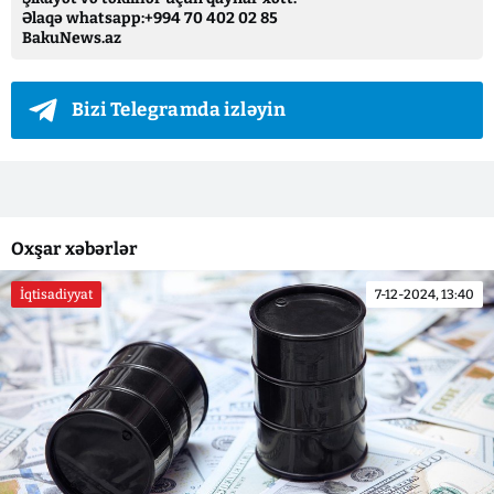
Əlaqə whatsapp:+994 70 402 02 85
BakuNews.az
Bizi Telegramda izləyin
Oxşar xəbərlər
İqtisadiyyat
7-12-2024, 13:40