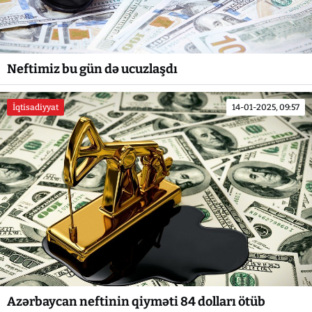
Neftimiz bu gün də ucuzlaşdı
İqtisadiyyat
14-01-2025, 09:57
Azərbaycan neftinin qiyməti 84 dolları ötüb