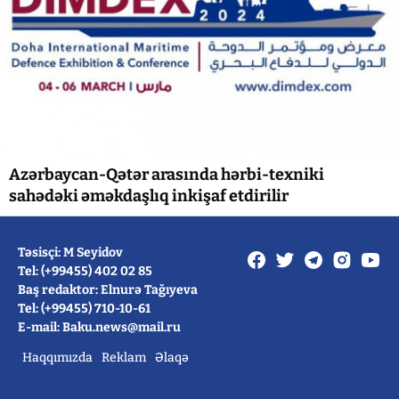
Azərbaycan-Qətər arasında hərbi-texniki
sahədəki əməkdaşlıq inkişaf etdirilir
Təsisçi: M Seyidov
Tel: (+99455) 402 02 85
Baş redaktor: Elnurə Tağıyeva
Tel: (+99455) 710-10-61
E-mail: Baku.news@mail.ru
Haqqımızda
Reklam
Əlaqə