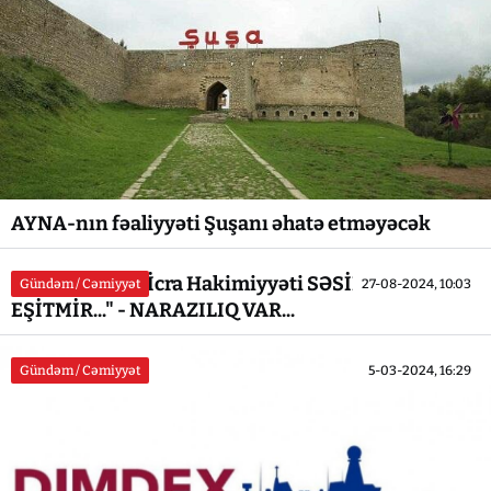
AYNA-nın fəaliyyəti Şuşanı əhatə etməyəcək
"Nizami rayon İcra Hakimiyyəti SƏSİMİZİ
Gündəm / Cəmiyyət
27-08-2024, 10:03
EŞİTMİR..." - NARAZILIQ VAR...
Gündəm / Cəmiyyət
5-03-2024, 16:29