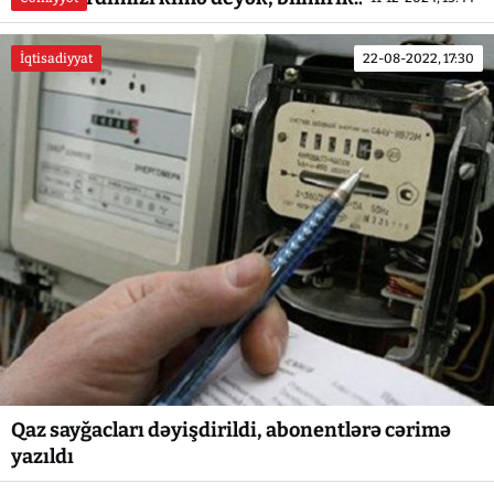
İqtisadiyyat
22-08-2022, 17:30
Qaz sayğacları dəyişdirildi, abonentlərə cərimə
yazıldı