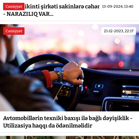
Bakıda tikinti şirkəti sakinlərə cəhənnəm yaşadır
Cəmiyyət
13-09-2024, 13:40
- NARAZILIQ VAR...
Cəmiyyət
21-12-2023, 22:17
Avtomobillərin texniki baxışı ilə bağlı dəyişiklik -
Utilizasiya haqqı da ödənilməlidir