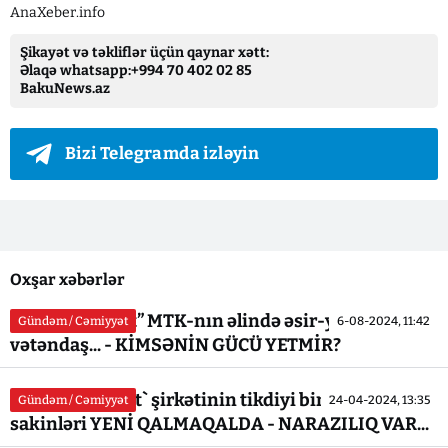
AnaXeber.info
Şikayət və təkliflər üçün qaynar xətt:
Əlaqə whatsapp:+994 70 402 02 85
BakuNews.az
Bizi Telegramda izləyin
Oxşar xəbərlər
“Sahil-S İnşaat” MTK-nın əlində əsir-yesir qalan
Gündəm / Cəmiyyət
6-08-2024, 11:42
vətəndaş... - KİMSƏNİN GÜCÜ YETMİR?
`Sahil - S İnşaat` şirkətinin tikdiyi binanın
Gündəm / Cəmiyyət
24-04-2024, 13:35
sakinləri YENİ QALMAQALDA - NARAZILIQ VAR...