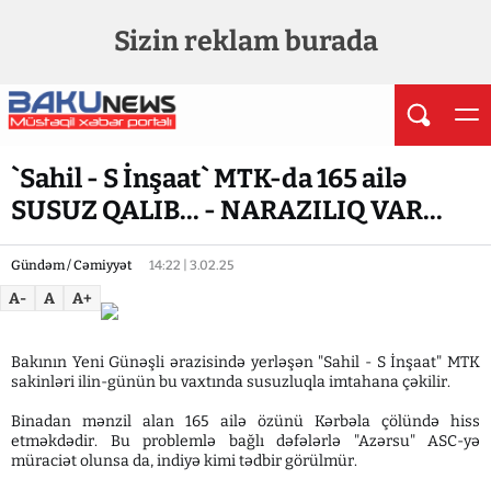
Sizin reklam burada
`Sahil - S İnşaat` MTK-da 165 ailə
SUSUZ QALIB... - NARAZILIQ VAR...
Gündəm / Cəmiyyət
14:22 | 3.02.25
A-
A
A+
Bakının Yeni Günəşli ərazisində yerləşən "Sahil - S İnşaat" MTK
sakinləri ilin-günün bu vaxtında susuzluqla imtahana çəkilir.
Binadan mənzil alan 165 ailə özünü Kərbəla çölündə hiss
etməkdədir. Bu problemlə bağlı dəfələrlə "Azərsu" ASC-yə
müraciət olunsa da, indiyə kimi tədbir görülmür.