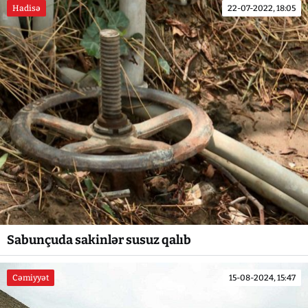
Hadisə
22-07-2022, 18:05
Sabunçuda sakinlər susuz qalıb
Cəmiyyət
15-08-2024, 15:47