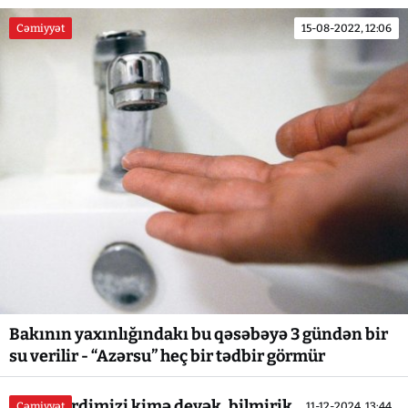
Cəmiyyət
15-08-2022, 12:06
Bakının yaxınlığındakı bu qəsəbəyə 3 gündən bir
su verilir - “Azərsu” heç bir tədbir görmür
"İndi dərdimizi kimə deyək, bilmirik..." - GİLEY
Cəmiyyət
11-12-2024, 13:44