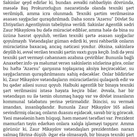
Sakinlər qeyd edirlər ki, bundan əvvəlki rəhbərliyin dövründə,
məsələ Baş Prokurorluğun nəzarətində olanda texniki şərt
verilmişdi, amma icra olunmadı. Texniki şərtim verilməsinə
əsasən sayğaclar quraşdırılmadı. Daha sonra "Azərsu" Dövlət Su
Ehtiyatları Agentliyinin tabeliyinə verildi. Sakinlər Agentlik sədri
Zaur Mikayılova bu dəfə müraciət ediblər, amma hələ də bina su
üzünə həsrət qoyulub, verilən texniki şərtə əsasən sayğaclar
qoyulmayıb. Vətəndaşlar güman edirdi ki, yeni rəhbərlik onların
müraciətinə baxacaq, ancaq nəticəsi yoxdur. Əksinə, sakinlərə
deyilib ki, əvvəl verilən texniki şərtin vaxtı guya keçib. İndi də yeni
texniki şərt verməyi cəhənnəm əzabına çeviriblər. Bununla bağlı
Anaxeber.info-ya məlumat verən sakinlərin sözlərinə görə, onlar
bu həftə "Azərsu" qarşısına toplaşaraq aksiya keçirəcəklər, su
sayğaclarının quraşdırılmasını xahiş edəcəklər. Onlar bildirirlər
ki, Zaur Mikayılov vətəndaşların müraciətlərini qulaqardı edir və
bu qədər ailəni susuz qoyub. Halbuki agentlik bir binaya texniki
şərt verilməsini istəsə həyata keçirə bilər. Əvvəla, hər bir
vətəndaşın su ilə təmin olunmaq haqqı var və dövlət insanların
kommunal tələbatını yerinə yetirməlidir. İkincisi, su vermək
imandan, insanlıqdandır. Bununla Zaur Mikayılov 165 ailəni
sevindirmiş olacaq, onların duasını eşidəcək, savab bir iş görəcək.
Yəni məsələnin həm hüquqi, həm mənəvi tərəfləri var. Prezident
məmurları təyin edərkən onlara xalqla işləməyi tapşırır. Amma
görünür ki, Zaur Mikayılov vətəndaşları prezidentdən narazı
salmaq fikrinə düşüb. Əgər elə olmasaydı, bir binaya texniki şərt