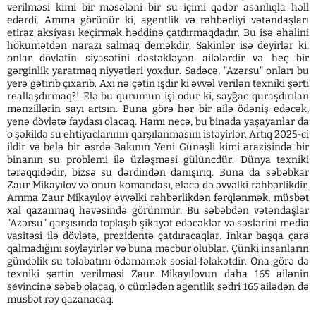
verilməsi kimi bir məsələni bir su içimi qədər asanlıqla həll
edərdi. Amma görünür ki, agentlik və rəhbərliyi vətəndaşları
etiraz aksiyası keçirmək həddinə çatdırmaqdadır. Bu isə əhalini
hökumətdən narazı salmaq deməkdir. Sakinlər isə deyirlər ki,
onlar dövlətin siyasətini dəstəkləyən ailələrdir və heç bir
gərginlik yaratmaq niyyətləri yoxdur. Sadəcə, "Azərsu" onları bu
yerə gətirib çıxarıb. Axı nə çətin işdir ki əvvəl verilən texniki şərti
reallaşdırmaq?! Elə bu qurumun işi odur ki, sayğac quraşdırılan
mənzillərin sayı artsın. Buna görə hər bir ailə ödəniş edəcək,
yenə dövlətə faydası olacaq. Hamı necə, bu binada yaşayanlar da
o şəkildə su ehtiyaclarının qarşılanmasını istəyirlər. Artıq 2025-ci
ildir və belə bir əsrdə Bakının Yeni Günəşli kimi ərazisində bir
binanın su problemi ilə üzləşməsi gülüncdür. Dünya texniki
tərəqqidədir, bizsə su dərdindən danışırıq. Buna da səbəbkar
Zaur Mikayılov və onun komandası, eləcə də əvvəlki rəhbərlikdir.
Amma Zaur Mikayılov əvvəlki rəhbərlikdən fərqlənmək, müsbət
xal qazanmaq həvəsində görünmür. Bu səbəbdən vətəndaşlar
"Azərsu" qarşısında toplaşıb şikayət edəcəklər və səslərini media
vasitəsi ilə dövlətə, prezidentə çatdıracaqlar. İnkar başqa çarə
qalmadığını söyləyirlər və buna məcbur olublar. Çünki insanların
gündəlik su tələbatını ödəməmək sosial fəlakətdir. Ona görə də
texniki şərtin verilməsi Zaur Mikayılovun daha 165 ailənin
sevincinə səbəb olacaq, o cümlədən agentlik sədri 165 ailədən də
müsbət rəy qazanacaq.