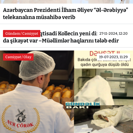
Azərbaycan Prezidenti İlham Əliyev “Əl-Ərəbiyyə”
telekanalına müsahibə verib
Tovuz Sosial- İqtisadi Kollecin yeni direktorundan
Gündəm / Cəmiyyət
27-11-2024, 12:20
da şikayət var –Müəllimlər haqlarını tələb edir
Cəmiyyət / Olay
19-07-2023, 11:29