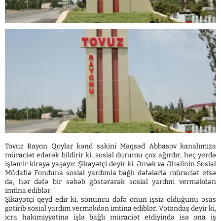
Tovuz Rayon Qoylar kənd sakini Məqsəd Abbasov kanalımıza
müraciət edərək bildirir ki, sosial durumu çox ağırdır, heç yerdə
işləmir kirayə yaşayır. Şikayətçi deyir ki, Əmək və Əhalinin Sosial
Müdafiə Fonduna sosial yardımla bağlı dəfələrlə müraciət etsə
də, hər dəfə bir səbəb göstərərək sosial yardım verməkdən
imtina ediblər.
Şikayətçi qeyd edir ki, sonuncu dəfə onun işsiz olduğunu əsas
gətirib sosial yardım verməkdən imtina ediblər. Vətəndaş deyir ki,
icra hakimiyyətinə işlə bağlı müraciət etdiyində isə ona iş