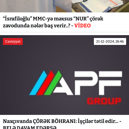
“İsrafiloğlu” MMC-yə məxsus “NUR” çörək
zavodunda nələr baş verir..? -
VİDEO
Cəmiyyət
21-12-2024, 18:46
Naxçıvanda ÇÖRƏK BÖHRANI: İşçilər tətil edir... -
BELƏ DAVAM EDƏRSƏ...