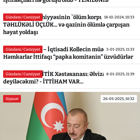
Azərbaycan səhiyyəsinin `ölüm korpusu`:
Gündəm / Cəmiyyət
18-10-2024, 10:33
TƏHLÜKƏLİ ÜÇLÜK... və qazinin ölümlə çarpışan
həyat yoldaşı
Tovuzda Sosial – İqtisadi Kollecin müəllimləri
Gündəm / Cəmiyyət
3-01-2025, 11:33
Həmkarlar İttifaqı “papka komitənin” üzvüdürlər
Respublika KRİTİK Xəstəxanası: Əlvizə `ƏLVİDA`
Gündəm / Cəmiyyət
8-01-2025, 11:39
deyiləcəkmi? - İTTİHAM VAR...
Siyasət
26-05-2025, 10:32