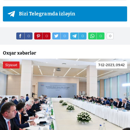
Bizi Telegramda izləyin
Oxşar xəbərlər
Siyasət
7-12-2023, 09:42