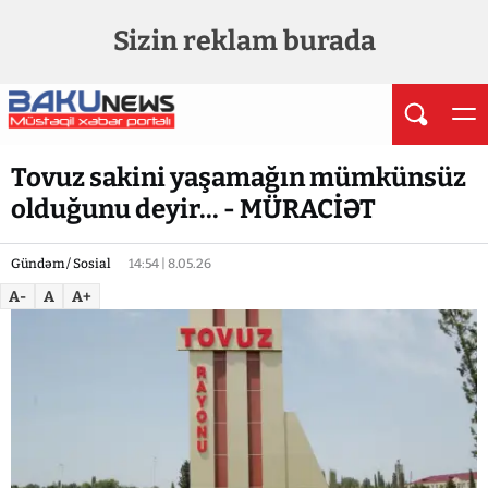
Sizin reklam burada
Tovuz sakini yaşamağın mümkünsüz
olduğunu deyir... - MÜRACİƏT
Gündəm / Sosial
14:54 | 8.05.26
A-
A
A+