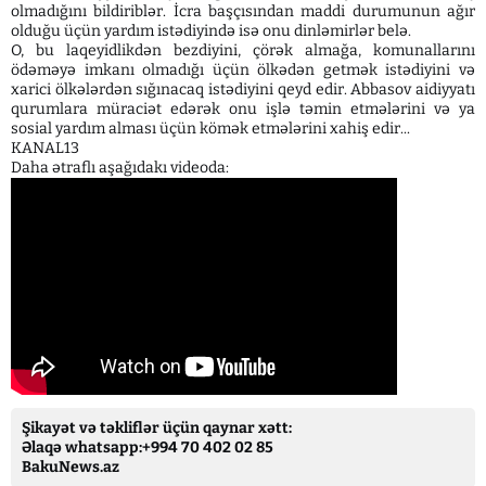
olmadığını bildiriblər. İcra başçısından maddi durumunun ağır
olduğu üçün yardım istədiyində isə onu dinləmirlər belə.
O, bu laqeyidlikdən bezdiyini, çörək almağa, komunallarını
ödəməyə imkanı olmadığı üçün ölkədən getmək istədiyini və
xarici ölkələrdən sığınacaq istədiyini qeyd edir. Abbasov aidiyyatı
qurumlara müraciət edərək onu işlə təmin etmələrini və ya
sosial yardım alması üçün kömək etmələrini xahiş edir...
KANAL13
Daha ətraflı aşağıdakı videoda:
Şikayət və təkliflər üçün qaynar xətt:
Əlaqə whatsapp:+994 70 402 02 85
BakuNews.az