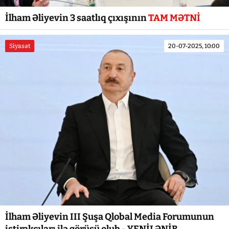
İlham Əliyevin 3 saatlıq çıxışının
TAM MƏTNİ
Siyasət
20-07-2025, 10:00
İlham Əliyevin III Şuşa Qlobal Media Forumunun
iştirakçıları ilə görüşü olub - YENİLƏNİB