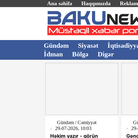
Ana səhifə
Haqqımızda
Rekla
Gündəm
Siyasət
İqtisadiyy
İdman
Bölgə
Digər
Gündəm / Cəmiyyət
Gü
29-07-2026, 10:03
29-
Həkim yazır - görün
Gənc