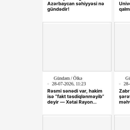
Azərbaycan səhiyyəsi nə
Univ
gündədir!
qalm
Gündəm / Ölkə
Gü
28-07-2026, 11:23
28-
Rəsmi sənədi var, hakim
Zabr
isə “fakt təsdiqlənməyib”
şərə
deyir — Xətai Rayon
məhv
Məhkəməsinin
qətnaməsindəki açıq
ziddiyyət