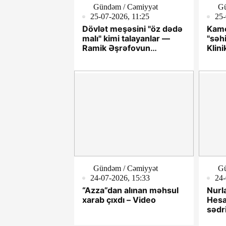
Gündəm / Cəmiyyət
Gü
25-07-2026, 11:25
25-
Dövlət meşəsini "öz dədə
Kame
malı" kimi talayanlar —
"səhi
Ramik Əşrəfovun
Klin
toxunulmaz şəbəkəsi!-
özba
VİDEO
deyə
Gündəm / Cəmiyyət
Gü
24-07-2026, 15:33
24-
“Azza”dan alınan məhsul
Nurl
xarab çıxdı – Video
Hesa
sədr
nə v