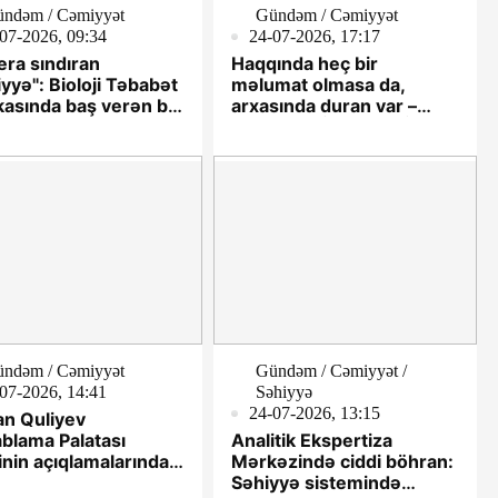
ndəm / Cəmiyyət
Gündəm / Cəmiyyət
07-2026, 09:34
24-07-2026, 17:17
ra sındıran
Haqqında heç bir
yyə": Bioloji Təbabət
məlumat olmasa da,
ikasında baş verən bu
arxasında duran var –
şınalığa kim dur
Söhbət “MİNT SERVİCES”
cək?
MMC-dən gedir
ndəm / Cəmiyyət
Gündəm / Cəmiyyət /
07-2026, 14:41
Səhiyyə
24-07-2026, 13:15
an Quliyev
blama Palatası
Analitik Ekspertiza
inin açıqlamalarından
Mərkəzində ciddi böhran:
axt nəticə çıxaracaq?
Səhiyyə sistemində