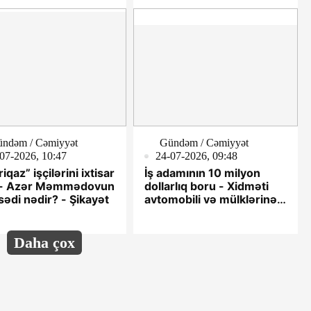
-DETALLAR
nəzarətsizlik və
bürokratiya dalanı
ndəm / Cəmiyyət
Gündəm / Cəmiyyət
07-2026, 10:47
24-07-2026, 09:48
iqaz” işçilərini ixtisar
İş adamının 10 milyon
 - Azər Məmmədovun
dollarlıq boru - Xidməti
ədi nədir? - Şikayət
avtomobili və mülklərinə
qadağa qoyuldu
Daha çox