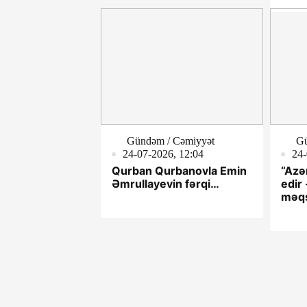
(!) 
Gündəm / Cəmiyyət
Gü
24-07-2026, 12:04
24-
Qurban Qurbanovla Emin
“Azər
Əmrullayevin fərqi…
edir
məqs