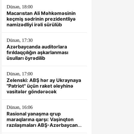
Dünən, 18:00
Macarıstan Ali Məhkəməsinin
keçmiş sədrinin prezidentliyə
namizədliyi irəli sürülüb
Dünən, 17:30
Azərbaycanda auditorlara
fırıldaqçılığın aşkarlanması
üsulları öyrədilib
Dünən, 17:00
Zelenski: ABŞ hər ay Ukraynaya
"Patriot" üçün raket əleyhinə
vasitələr göndərəcək
Dünən, 16:06
Rasional yanaşma qrup
maraqlarına qarşı: Vaşinqton
razılaşmaları ABŞ-Azərbaycan
münasibətlərində yeni dövrün