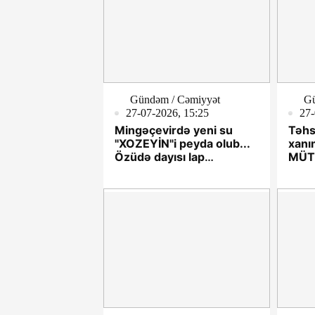
Gündəm / Cəmiyyət
Gü
27-07-2026, 15:25
27-
Mingəçevirdə yeni su
Təhs
"XOZEYİN"i peyda olub...
xanı
Özüdə dayısı lap
MÜTD
yuxarıdadır... İTTİHAM
müav
deyir