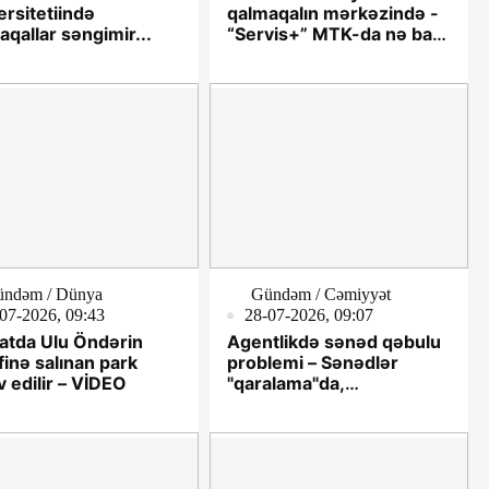
ersitetiində
qalmaqalın mərkəzində -
aqallar səngimir...
“Servis+” MTK-da nə baş
verir?
ndəm / Dünya
Gündəm / Cəmiyyət
07-2026, 09:43
28-07-2026, 09:07
atda Ulu Öndərin
Agentlikdə sənəd qəbulu
finə salınan park
problemi – Sənədlər
 edilir – VİDEO
"qaralama"da,
namizədlərə cavab
gəlmir...