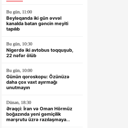
Bu gün, 11:00
Beyləqanda iki gün əvvəl
kanalda batan gəncin meyiti
tapılıb
Bu gün, 10:30
Nigerdə iki avtobus toqquşub,
22 nəfər ölüb
Bu gün, 10:00
Günün qoroskopu: Özünüzə
daha çox vaxt ayırmağı
unutmayın
Dünən, 18:30
Əraqçi: İran və Oman Hörmüz
boğazında yeni gəmiçilik
marşrutu üzrə razılaşmaya
yaxındır