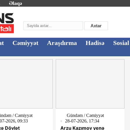
m
Əlaqə
Axtar
at
Cəmiyyət
Araşdırma
Hadisə
Sosial
ndəm / Cəmiyyət
Gündəm / Cəmiyyət
07-2026, 09:33
28-07-2026, 17:34
ə Dövlət
Arzu Kazımov yenə