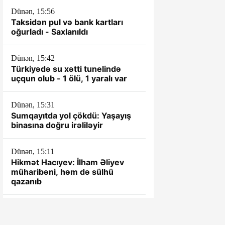
əsası kimi
Dünən, 15:56
Taksidən pul və bank kartları
oğurladı - Saxlanıldı
Dünən, 15:42
Türkiyədə su xətti tunelində
uçqun olub - 1 ölü, 1 yaralı var
Dünən, 15:31
Sumqayıtda yol çökdü: Yaşayış
binasına doğru irəliləyir
Dünən, 15:11
Hikmət Hacıyev: İlham Əliyev
müharibəni, həm də sülhü
qazanıb
Dünən, 14:59
AYNA şefi öz ampulasında -