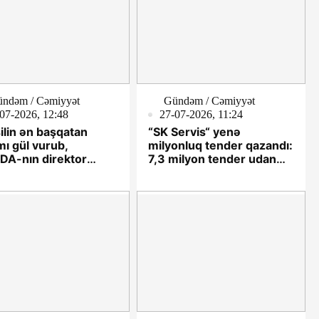
ndəm / Cəmiyyət
Gündəm / Cəmiyyət
07-2026, 12:48
27-07-2026, 11:24
ilin ən başqatan
“SK Servis“ yenə
mı gül vurub,
milyonluq tender qazandı:
A-nın direktor
7,3 milyon tender udan
ini Vəfa Yaqublu
şirkətin əlaqə vasitəsi
:
yoxdur