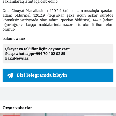
saxlanılaraq istintaqa cəlb edilib.
Ona Cinayət Məcəlləsinin 120.2.4 (xüsusi amansızlıqla qəsdən
adam öldürmə), 120.2.9 (təqsirkar şəxs üçün aşkar surətdə
köməksiz vəziyyətdə olan adamı qəsdən öldürmə), 144.3 (adam
oğurluğu) və başqa maddələrində nəzərdə tutulan ittiham elan
olunub.
bakunews.az
Şikayət və təkliflər üçün qaynar xətt:
Əlaqə whatsapp:+994 70 402 02 85
BakuNews.az
Bizi Telegramda izləyin
Oxşar xəbərlər