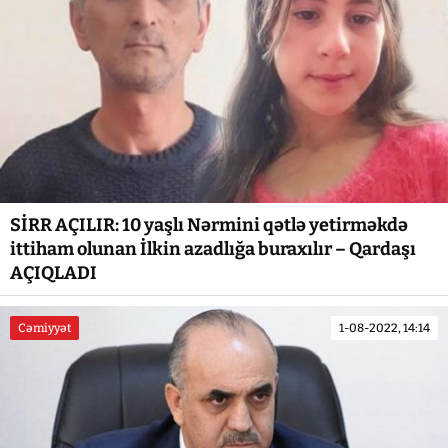
SİRR AÇILIR: 10 yaşlı Nərmini qətlə yetirməkdə
ittiham olunan İlkin azadlığa buraxılır – Qardaşı
AÇIQLADI
Cəmiyyət
1-08-2022, 14:14