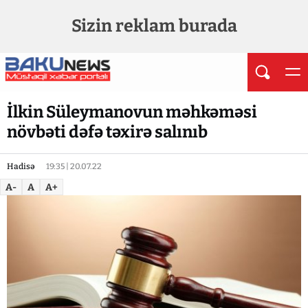
Sizin reklam burada
İlkin Süleymanovun məhkəməsi
növbəti dəfə təxirə salınıb
Hadisə
19:35 | 20.07.22
A-
A
A+