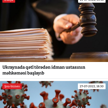
Ukraynada qətl törədən idman ustasının
məhkəməsi başlayıb
Şou-biznes
27-07-2022, 18:30