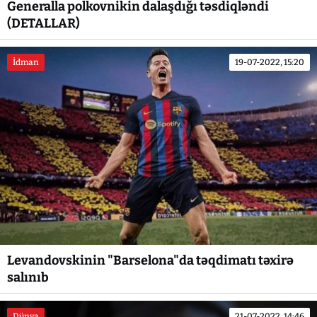
Generalla polkovnikin dalaşdığı təsdiqləndi
(DETALLAR)
İdman
19-07-2022, 15:20
Levandovskinin "Barselona"da təqdimatı təxirə
salınıb
Dünya
21-07-2022, 14:46