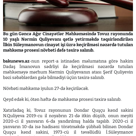
Bu gün Gəncə Ağır Cinayətlər Məhkəməsində Tovuz rayonunda
10 yaşlı Nərmin Quliyevanı qətlə yetirməkdə təqsirləndirilən
İlkin Süleymanovun cinayət işi üzrə keçirilməsi nəzərdə tutulan
məhkəmə prosesi növbəti dəfə təxirə salınıb.
bakunews.az
-nun report-a istinadən məlumatına görə hakim
Dadaş İmanovun sədrliyi ilə keçirilməsi nəzərdə tutulan
məhkəməyə mərhum Nərmin Quliyevanın atası Şərif Quliyevin
bəzi səbəblərdən gələ bilmədiyi üçün təxirə salınıb.
Növbəti məhkəmə iyulun 27-də keçiriləcək.
Qeyd edək ki, ötən həftə də məhkəmə prosesi təxirə salınıb.
Xatırladaq ki, Tovuz rayonunun Dondar Quşçu kənd sakini
N.Quliyeva 2019-cu il noyabrın 21-də itkin düşüb, onun meyiti
2020-ci il yanvarın 6-da yandırılmış halda tapılıb. 2020-ci il
yanvarın 10-da isə hadisəni törətməkdə şübhəli bilinən Dondar
Quşçu kənd sakini, 1973-cü il təvəllüdlü İ.Süleymanov