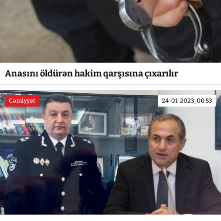
Anasını öldürən hakim qarşısına çıxarılır
Cəmiyyət
24-01-2023, 00:53