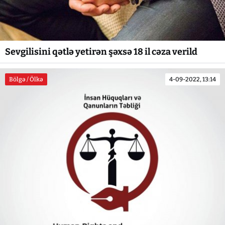
Sevgilisini qətlə yetirən şəxsə 18 il cəza verild
Bölgə / Ölkə
4-09-2022, 13:14