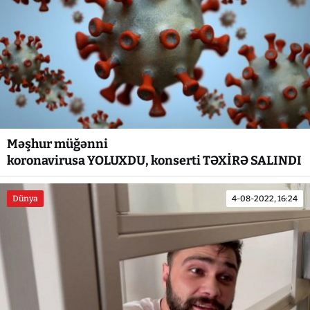
Məşhur müğənni
koronavirusa YOLUXDU, konserti TƏXİRƏ SALINDI
Dünya
4-08-2022, 16:24