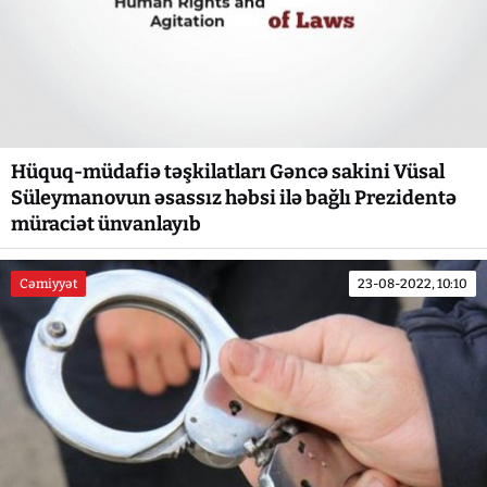
Hüquq-müdafiə təşkilatları Gəncə sakini Vüsal
Süleymanovun əsassız həbsi ilə bağlı Prezidentə
müraciət ünvanlayıb
Cəmiyyət
23-08-2022, 10:10