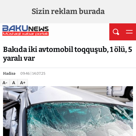
Sizin reklam burada
Bakıda iki avtomobil toqquşub, 1 ölü, 5
yaralı var
Hadisə
09:46 | 14.07.25
A-
A
A+