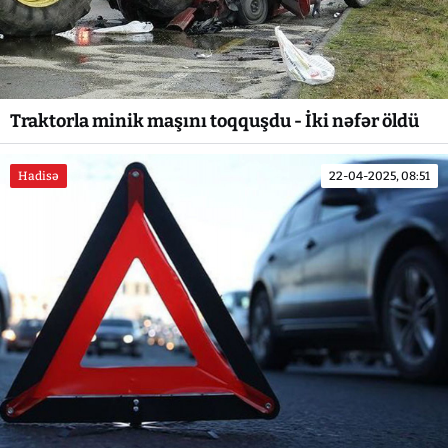
Traktorla minik maşını toqquşdu - İki nəfər öldü
Hadisə
22-04-2025, 08:51