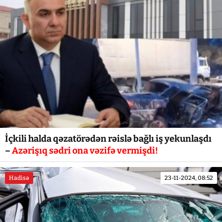
İçkili halda qəzatörədən rəislə bağlı iş yekunlaşdı
–
Azərişıq sədri ona vəzifə vermişdi!
Hadisə
23-11-2024, 08:52