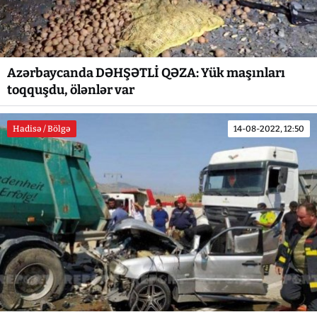
Azərbaycanda DƏHŞƏTLİ QƏZA: Yük maşınları
toqquşdu, ölənlər var
Hadisə / Bölgə
14-08-2022, 12:50