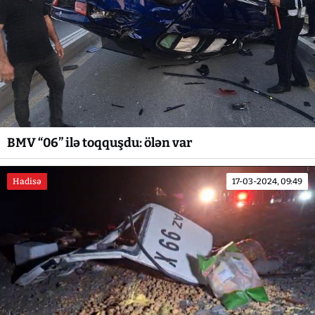
BMV “06” ilə toqquşdu: ölən var
Hadisə
17-03-2024, 09:49