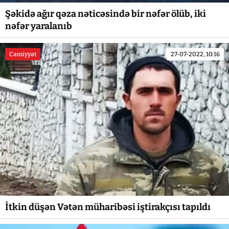
Şəkidə ağır qəza nəticəsində bir nəfər ölüb, iki
nəfər yaralanıb
Cəmiyyət
27-07-2022, 10:16
İtkin düşən Vətən müharibəsi iştirakçısı tapıldı