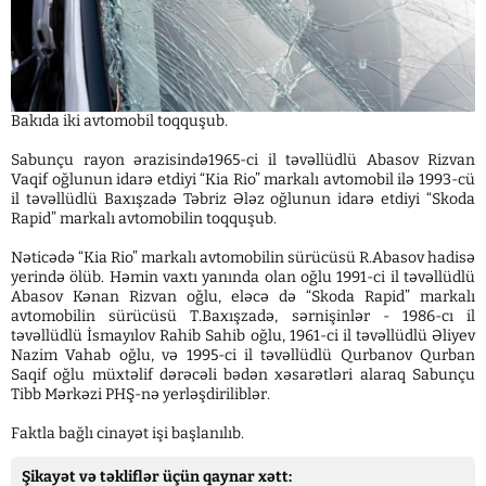
Bakıda iki avtomobil toqquşub.
Sabunçu rayon ərazisində1965-ci il təvəllüdlü Abasov Rizvan
Vaqif oğlunun idarə etdiyi “Kia Rio” markalı avtomobil ilə 1993-cü
il təvəllüdlü Baxışzadə Təbriz Ələz oğlunun idarə etdiyi “Skoda
Rapid” markalı avtomobilin toqquşub.
Nəticədə “Kia Rio” markalı avtomobilin sürücüsü R.Abasov hadisə
yerində ölüb. Həmin vaxtı yanında olan oğlu 1991-ci il təvəllüdlü
Abasov Kənan Rizvan oğlu, eləcə də “Skoda Rapid” markalı
avtomobilin sürücüsü T.Baxışzadə, sərnişinlər - 1986-cı il
təvəllüdlü İsmayılov Rahib Sahib oğlu, 1961-ci il təvəllüdlü Əliyev
Nazim Vahab oğlu, və 1995-ci il təvəllüdlü Qurbanov Qurban
Saqif oğlu müxtəlif dərəcəli bədən xəsarətləri alaraq Sabunçu
Tibb Mərkəzi PHŞ-nə yerləşdiriliblər.
Faktla bağlı cinayət işi başlanılıb.
Şikayət və təkliflər üçün qaynar xətt: