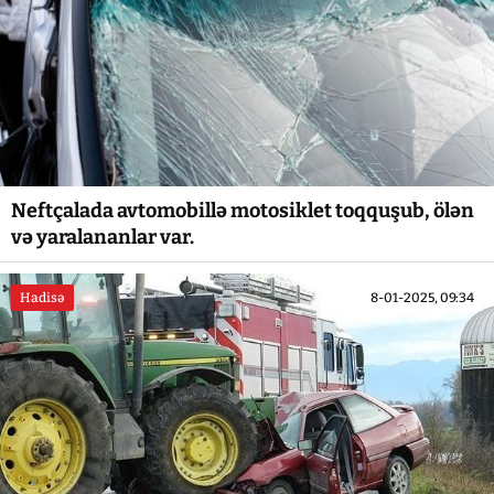
Neftçalada avtomobillə motosiklet toqquşub, ölən
və yaralananlar var.
Hadisə
8-01-2025, 09:34