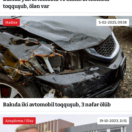
toqquşub, ölən var
Hadisə
5-02-2025, 09:38
Bakıda iki avtomobil toqquşub, 3 nəfər ölüb
Araşdırma / Olay
19-10-2023, 11:51