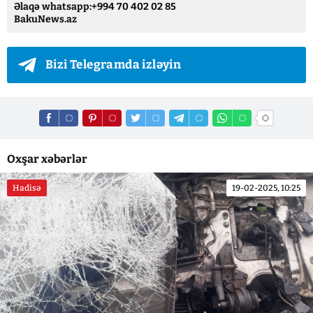
Əlaqə whatsapp:+994 70 402 02 85
BakuNews.az
Bizi Telegramda izləyin
Oxşar xəbərlər
Hadisə
19-02-2025, 10:25