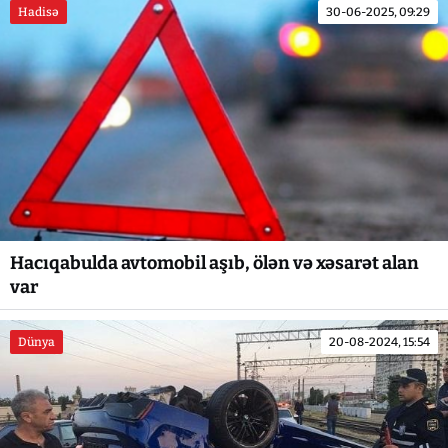
Hadisə
30-06-2025, 09:29
Hacıqabulda avtomobil aşıb, ölən və xəsarət alan
var
Dünya
20-08-2024, 15:54