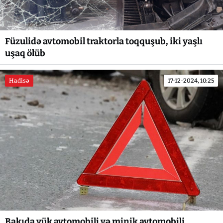
Füzulidə avtomobil traktorla toqquşub, iki yaşlı
uşaq ölüb
Hadisə
17-12-2024, 10:25
Bakıda yük avtomobili və minik avtomobili