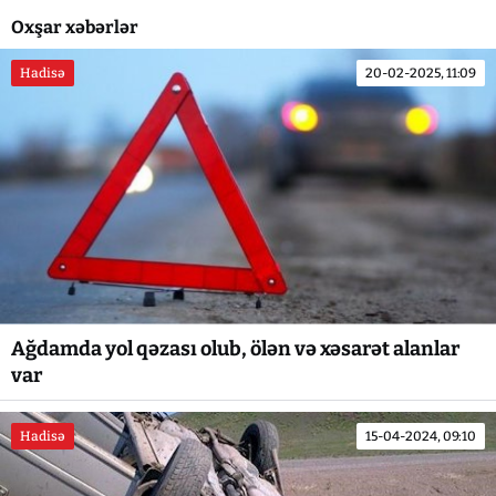
Oxşar xəbərlər
Hadisə
20-02-2025, 11:09
Ağdamda yol qəzası olub, ölən və xəsarət alanlar
var
Hadisə
15-04-2024, 09:10