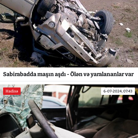
Sabirabadda maşın aşdı - Ölən və yaralananlar var
Hadisə
6-07-2024, 07:43