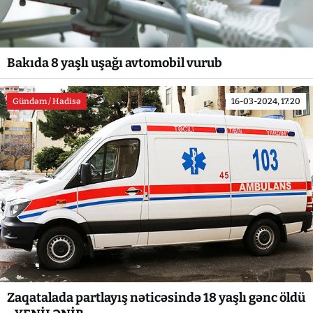
Bakıda 8 yaşlı uşağı avtomobil vurub
Gündəm / Hadisə
16-03-2024, 17:20
Zaqatalada partlayış nəticəsində 18 yaşlı gənc öldü