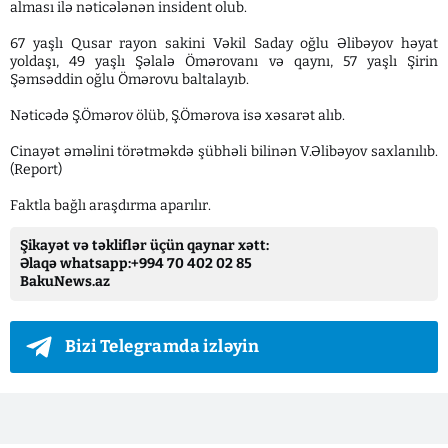
alması ilə nəticələnən insident olub.
67 yaşlı Qusar rayon sakini Vəkil Saday oğlu Əlibəyov həyat
yoldaşı, 49 yaşlı Şəlalə Ömərovanı və qaynı, 57 yaşlı Şirin
Şəmsəddin oğlu Ömərovu baltalayıb.
Nəticədə Ş.Ömərov ölüb, Ş.Ömərova isə xəsarət alıb.
Cinayət əməlini törətməkdə şübhəli bilinən V.Əlibəyov saxlanılıb.
(Report)
Faktla bağlı araşdırma aparılır.
Şikayət və təkliflər üçün qaynar xətt:
Əlaqə whatsapp:+994 70 402 02 85
BakuNews.az
Bizi Telegramda izləyin