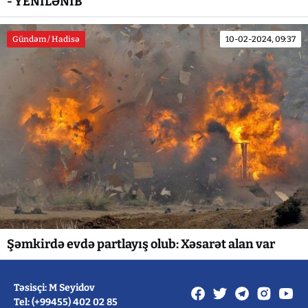
- YENİLƏNİB
Gündəm / Hadisə
10-02-2024, 09:37
Şəmkirdə evdə partlayış olub: Xəsarət alan var
Təsisçi: M Seyidov
Tel: (+99455) 402 02 85