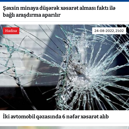
Şəxsin minaya düşərək xəsarət alması faktı ilə
bağlı araşdırma aparılır
Hadisə
24-08-2022, 21:02
İki avtomobil qəzasında 6 nəfər xəsarət alıb