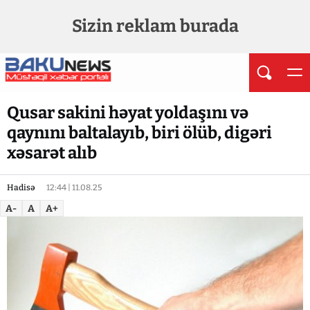
Sizin reklam burada
Qusar sakini həyat yoldaşını və
qaynını baltalayıb, biri ölüb, digəri
xəsarət alıb
Hadisə
12:44 | 11.08.25
A-
A
A+