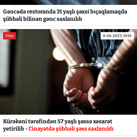
Gəncədə restoranda 31 yaşlı şəxsi bıçaqlamaqda
şübhəli bilinən gənc saxlanılıb
Olay
8-06-2023, 19:10
Kürəkəni tərəfindən 57 yaşlı şəxsə xəsarət
yetirilib -
Cinayətdə şübhəli şəxs saxlanıldı