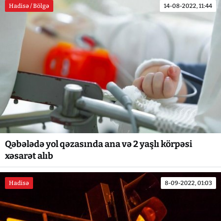
Hadisə / Bölgə
14-08-2022, 11:44
Qəbələdə yol qəzasında ana və 2 yaşlı körpəsi
xəsarət alıb
Hadisə
8-09-2022, 01:03