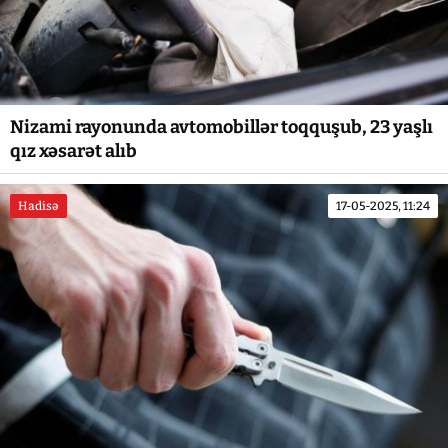
Nizami rayonunda avtomobillər toqquşub, 23 yaşlı
qız xəsarət alıb
Hadisə
17-05-2025, 11:24