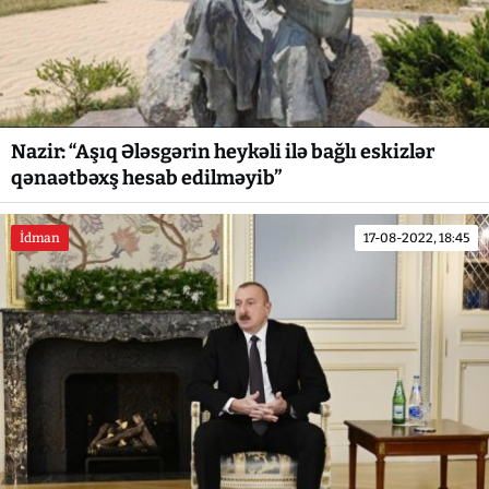
Nazir: “Aşıq Ələsgərin heykəli ilə bağlı eskizlər
qənaətbəxş hesab edilməyib”
İdman
17-08-2022, 18:45