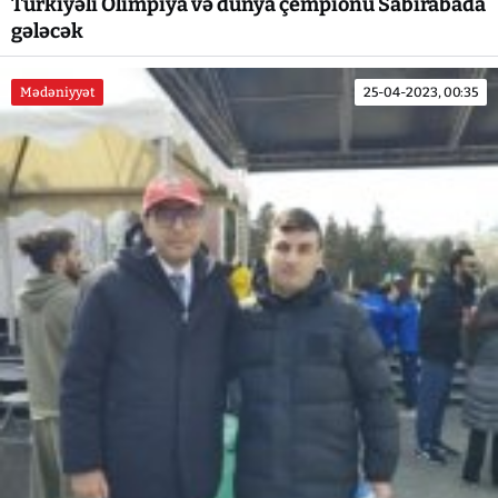
Türkiyəli Olimpiya və dünya çempionu Sabirabada
gələcək
Mədəniyyət
25-04-2023, 00:35