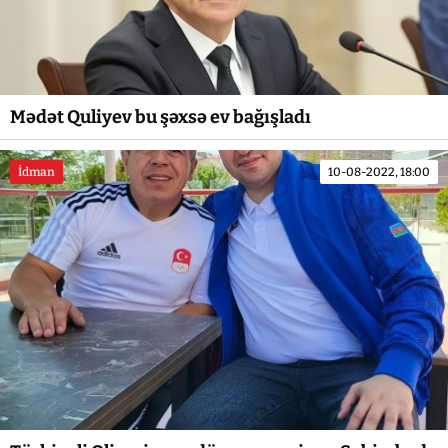
Mədət Quliyev bu şəxsə ev bağışladı
İdman
10-08-2022, 18:00