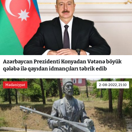
Azərbaycan Prezidenti Konyadan Vətənə böyük
qələbə ilə qayıdan idmançıları təbrik edib
Mədəniyyət
2-08-2022, 21:10