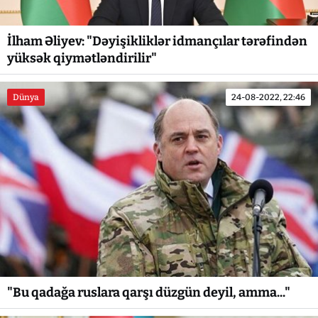
İlham Əliyev: "Dəyişikliklər idmançılar tərəfindən
yüksək qiymətləndirilir"
Dünya
24-08-2022, 22:46
"Bu qadağa ruslara qarşı düzgün deyil, amma..."