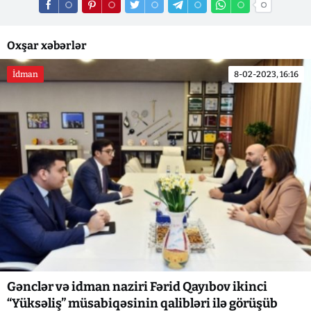
Oxşar xəbərlər
İdman
8-02-2023, 16:16
Gənclər və idman naziri Fərid Qayıbov ikinci
“Yüksəliş” müsabiqəsinin qalibləri ilə görüşüb