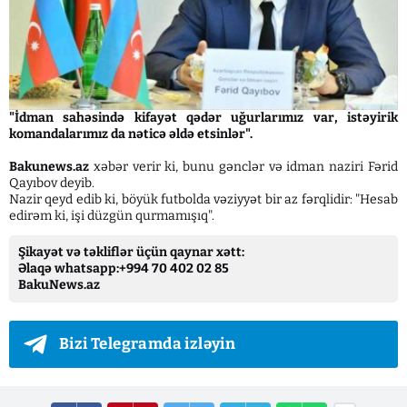
"İdman sahəsində kifayət qədər uğurlarımız var, istəyirik
komandalarımız da nəticə əldə etsinlər".
Bakunews.az
xəbər verir ki, bunu gənclər və idman naziri Fərid
Qayıbov deyib.
Nazir qeyd edib ki, böyük futbolda vəziyyət bir az fərqlidir: "Hesab
edirəm ki, işi düzgün qurmamışıq".
Şikayət və təkliflər üçün qaynar xətt:
Əlaqə whatsapp:+994 70 402 02 85
BakuNews.az
Bizi Telegramda izləyin