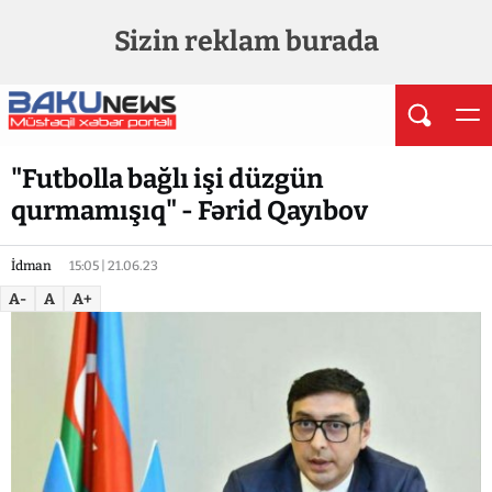
Sizin reklam burada
"Futbolla bağlı işi düzgün
qurmamışıq" - Fərid Qayıbov
İdman
15:05 | 21.06.23
A-
A
A+