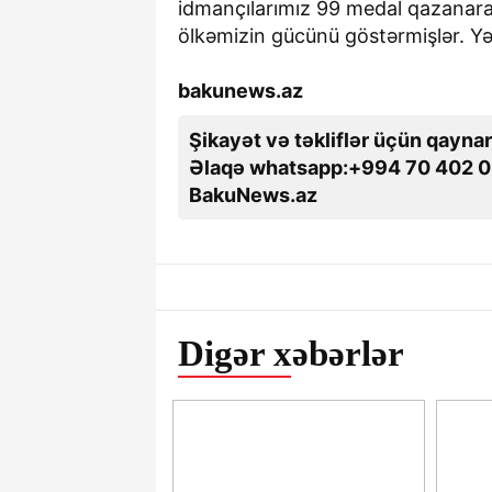
idmançılarımız 99 medal qazanaraq
ölkəmizin gücünü göstərmişlər. Yə
bakunews.az
Şikayət və təkliflər üçün qaynar
Əlaqə whatsapp:+994 70 402 0
BakuNews.az
Digər xəbərlər