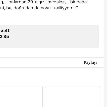
, - onlardan 29-u qızıl medaldır, - bir daha
ni, bu, doğrudan da böyük nailiyyətdir”.
 xətt:
2 85
Paylaş: