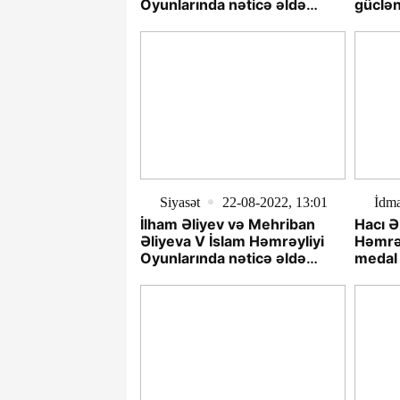
Oyunlarında nəticə əldə
güclən
etmiş idmançılarla
görüşüblər - YENİLƏNİB-2
Siyasət
22-08-2022, 13:01
İdm
İlham Əliyev və Mehriban
Hacı Ə
Əliyeva V İslam Həmrəyliyi
Həmrəy
Oyunlarında nəticə əldə
medal
etmiş idmançılarla
görüşüblər