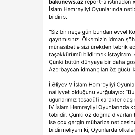
bakunews.az
report-a istinadən x
İslam Həmrəyliyi Oyunlarında nətic
bildirib.
"Siz bir neçə gün bundan əvvəl Ko
qayıtmısınız. Ölkəmizin idman şöhr
münasibətlə sizi ürəkdən təbrik edi
təşəkkürümü bildirmək istəyirəm. Ə
Çünki bütün dünyaya bir daha göst
Azərbaycan idmançıları öz gücü ilə 
İ.Əliyev V İslam Həmrəyliyi Oyunl
nailiyyət olduğunu vurğulayıb: “Bu 
uğurlarımız təsadüfi xarakter daşım
IV İslam Həmrəyliyi Oyunlarında k
təbiidir. Çünki öz doğma divarlar
isə çox gərgin mübarizə nəticəsin
bildirməliyəm ki, Oyunlarda ölkələri