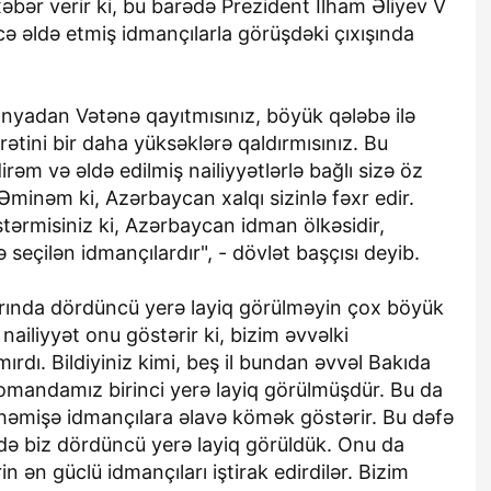
əbər verir ki, bu barədə Prezident İlham Əliyev V
ə əldə etmiş idmançılarla görüşdəki çıxışında
nyadan Vətənə qayıtmısınız, böyük qələbə ilə
ətini bir daha yüksəklərə qaldırmısınız. Bu
rəm və əldə edilmiş nailiyyətlərlə bağlı sizə öz
minəm ki, Azərbaycan xalqı sizinlə fəxr edir.
ərmisiniz ki, Azərbaycan idman ölkəsidir,
seçilən idmançılardır", - dövlət başçısı deyib.
arında dördüncü yerə layiq görülməyin çox böyük
nailiyyət onu göstərir ki, bizim əvvəlki
ırdı. Bildiyiniz kimi, beş il bundan əvvəl Bakıda
omandamız birinci yerə layiq görülmüşdür. Bu da
ı həmişə idmançılara əlavə kömək göstərir. Bu dəfə
də biz dördüncü yerə layiq görüldük. Onu da
n ən güclü idmançıları iştirak edirdilər. Bizim