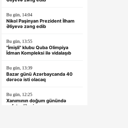
Bu gün, 14:04
Nikol Paşinyan Prezident İlham
Əliyevə zəng edib
Bu gün, 13:55
"İmişli" klubu Quba Olimpiya
İdman Kompleksi ilə vidalaşıb
Bu gün, 13:39
Bazar günü Azərbaycanda 40
dərəcə isti olacaq
Bu gün, 12:25
Xanımının doğum günündə
vəfat edibmiş...
Bu gün, 12:01
Cəlilabadda iki həyətyanı sahə