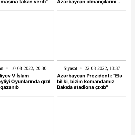
məsinə təkan verib"
Azərbaycan idmançılarını
təbrik edib
an
10-08-2022, 20:30
Siyasət
22-08-2022, 13:37
liyev V İslam
Azərbaycan Prezidenti: "Elə
liyi Oyunlarında qızıl
bil ki, bizim komandamız
 qazanıb
Bakıda stadiona çıxıb"