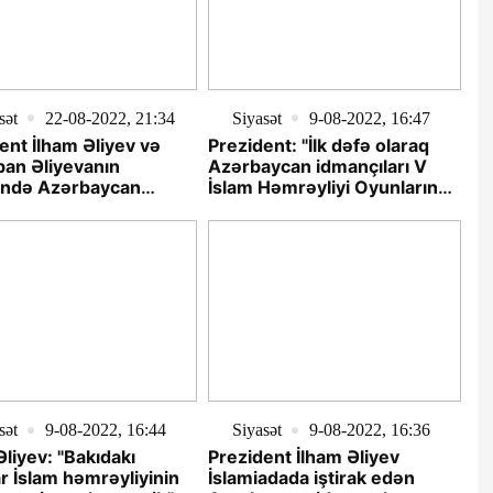
sət
22-08-2022, 21:34
Siyasət
9-08-2022, 16:47
ent İlham Əliyev və
Prezident: "İlk dəfə olaraq
an Əliyevanın
Azərbaycan idmançıları V
ində Azərbaycan
İslam Həmrəyliyi Oyunlarında
 uğurla və sürətlə
qalib ölkəni təmsil edəcəklər"
 edir
sət
9-08-2022, 16:44
Siyasət
9-08-2022, 16:36
Əliyev: "Bakıdakı
Prezident İlham Əliyev
r İslam həmrəyliyinin
İslamiadada iştirak edən