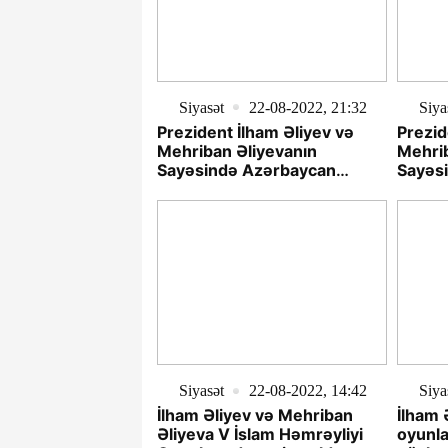
Siyasət
22-08-2022, 21:32
Siya
Prezident İlham Əliyev və
Prezid
Mehriban Əliyevanın
Mehrib
Sayəsində Azərbaycan
Sayəs
idmanı uğurla və sürətlə
idmanı
inkişaf edir
inkişaf
Siyasət
22-08-2022, 14:42
Siya
İlham Əliyev və Mehriban
İlham 
Əliyeva V İslam Həmrəyliyi
oyunla