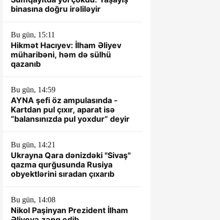
binasına doğru irəliləyir
Bu gün, 15:11
Hikmət Hacıyev: İlham Əliyev
müharibəni, həm də sülhü
qazanıb
Bu gün, 14:59
AYNA şefi öz ampulasında -
Kartdan pul çıxır, aparat isə
“balansınızda pul yoxdur” deyir
Bu gün, 14:21
Ukrayna Qara dənizdəki "Sivaş"
qazma qurğusunda Rusiya
obyektlərini sıradan çıxarıb
Bu gün, 14:08
Nikol Paşinyan Prezident İlham
Əliyevə zəng edib