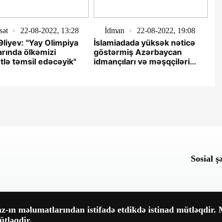
sət
22-08-2022, 13:28
İdman
22-08-2022, 19:08
Əliyev: "Yay Olimpiya
İslamiadada yüksək nəticə
rında ölkəmizi
göstərmiş Azərbaycan
tlə təmsil edəcəyik"
idmançıları və məşqçiləri
mükafatlandırılacaq -
SƏRƏNCAM
Sosial ş
-ın məlumatlarından istifadə etdikdə istinad mütləqdir. M
tləqdir.