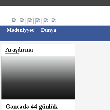
Mədəniyyət
Dünya
Araşdırma
Gəncədə 44 günlük
Ağsu bazar