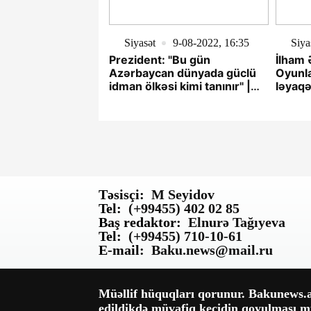
Siyasət
9-08-2022, 16:35
Siya
Prezident: "Bu gün
İlham 
Azərbaycan dünyada güclü
Oyunla
idman ölkəsi kimi tanınır" |
ləyaqə
Report.az
Təsisçi:
M Seyidov
Tel:
(+99455) 402 02 85
Baş redaktor:
Elnurə Tağıyeva
Tel:
(+99455) 710-10-61
E-mail:
Baku.news@mail.ru
Müəllif hüquqları qorunur. Bakunews.az
edildikdə müvafiq keçidin qoyulması mü