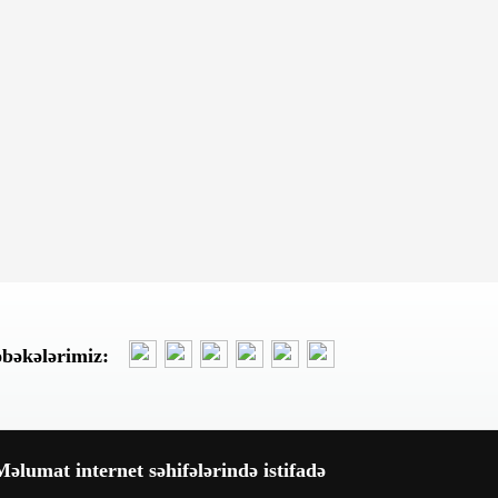
və tövlə yanıb
Bu gün, 11:49
Sumqayıtda avtomobil təmiri
sexi yandı - Video
Bu gün, 11:29
Rusiyanın iki neft emalı
zavoduna dron hücumu olub,
güclü yanğın başlayıb
Bu gün, 11:16
"Bakı Süd Co" MMC-nin dövlətə
1.1 MİLYON MANATDAN ÇOX
əbəkələrimiz:
vergi borcu var
Bu gün, 10:59
Xocavənddə traktor minaya
əlumat internet səhifələrində istifadə
düşüb