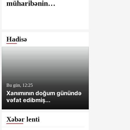
müharibənin
maşınlarda
yaralarının
edilir? – “
bağlanmasına şərait
istəyirsiniz
yaratmayan Dövlət
edin” deyən
Şəhərsalma və
iddialar
Hadisə
Arxitektura Komitəsi -
SAKİNLƏRDƏN
SENSASİON
İDDİALAR
Bu gün, 12:25
Bu gün, 12:01
Xanımının doğum günündə
Cəlilabadda 
vəfat edibmiş...
sahə və tövl
Xəbər lenti