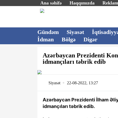
Ana səhifə
Haqqımızda
Rekla
Gündəm
Siyasət
İqtisadiyy
İdman
Bölgə
Digər
Azərbaycan Prezidenti Kon
idmançıları təbrik edib
Siyasət
22-08-2022, 13:27
Azərbaycan Prezidenti İlham Əli
idmançıları təbrik edib.