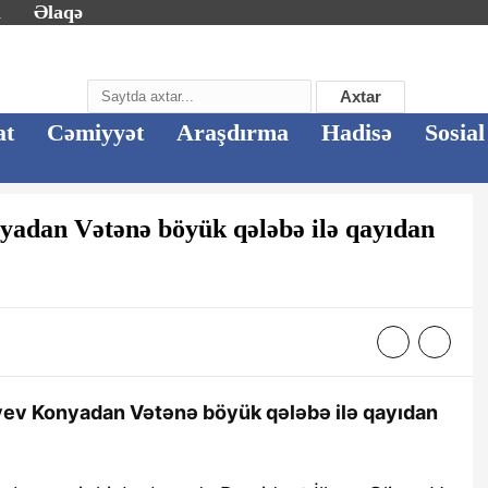
m
Əlaqə
Axtar
at
Cəmiyyət
Araşdırma
Hadisə
Sosial
yadan Vətənə böyük qələbə ilə qayıdan
yev Konyadan Vətənə böyük qələbə ilə qayıdan