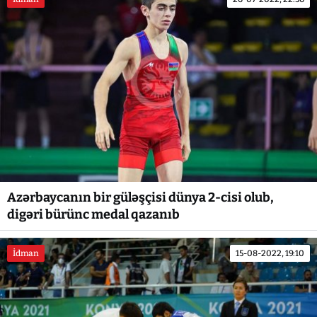
Azərbaycanın bir güləşçisi dünya 2-cisi olub,
digəri bürünc medal qazanıb
İdman
15-08-2022, 19:10