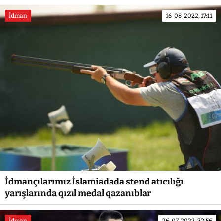
İdman
16-08-2022, 17:11
İdmançılarımız İslamiadada stend atıcılığı
yarışlarında qızıl medal qazanıblar
İdman
26-07-2022, 22:56