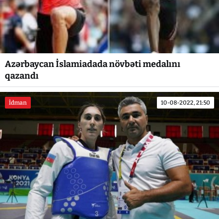
Azərbaycan İslamiadada növbəti medalını
qazandı
İdman
10-08-2022, 21:50