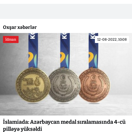
Oxşar xəbərlər
İdman
12-08-2022, 10:08
İslamiada: Azərbaycan medal sıralamasında 4-cü
pilləyə yüksəldi