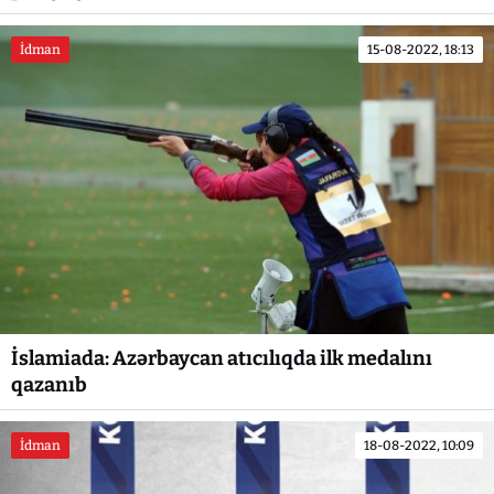
İdman
15-08-2022, 18:13
İslamiada: Azərbaycan atıcılıqda ilk medalını
qazanıb
İdman
18-08-2022, 10:09