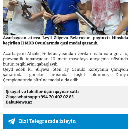
Azərbaycan atıcısı Leyli Əliyeva Belarusun paytaxtı Minskdə
keçirilən II MDB Oyunlarında qızıl medal qazanıb.
Azərbaycan Atıcılıq Federasiyasından verilən məlumata görə, o,
pnevmatik tapançadan 10 metr məsafəyə atəşaçma növündə
bütün rəqiblərini qabaqlayıb.
Qeyd edək ki, Əliyeva ötən ay Cənubi Koreyanın Çanqvon
şəhərində gənclər arasında təşkil olunmuş Dünya
Çempionatında bürünc medal əldə edib.
Şikayət və təkliflər üçün qaynar xətt:
Əlaqə whatsapp:+994 70 402 02 85
BakuNews.az
Bizi Telegramda izləyin