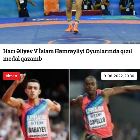
Hacı Əliyev V İslam Həmrəyliyi Oyunlarında qızıl
medal qazanıb
İdman
9-08-2022, 20:30