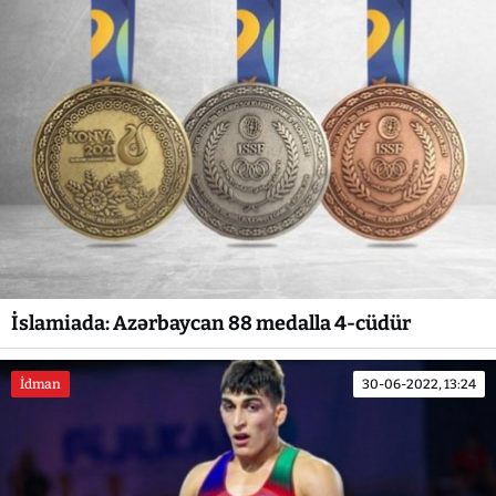
İslamiada: Azərbaycan 88 medalla 4-cüdür
İdman
30-06-2022, 13:24