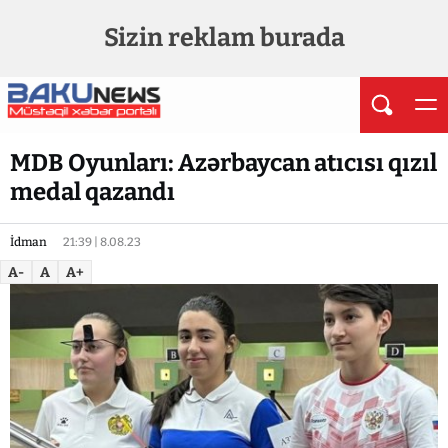
Sizin reklam burada
MDB Oyunları: Azərbaycan atıcısı qızıl
medal qazandı
İdman
21:39 | 8.08.23
A-
A
A+