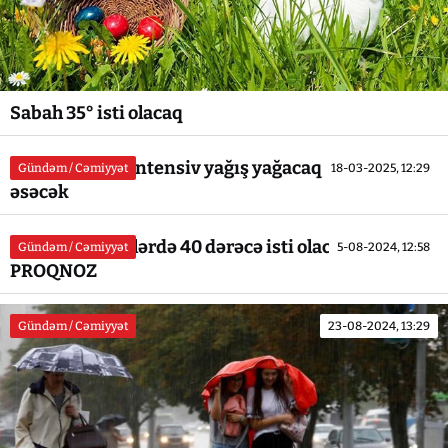
Sabah 35° isti olacaq
Sabah Bakıda intensiv yağış yağacaq, güclü külək
Gündəm / Cəmiyyət
18-03-2025, 12:29
əsəcək
Sabah bəzi yerlərdə 40 dərəcə isti olacaq -
Gündəm / Cəmiyyət
5-08-2024, 12:58
PROQNOZ
Gündəm / Cəmiyyət
23-08-2024, 13:29