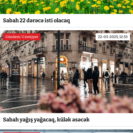
Sabah 22 dərəcə isti olacaq
Gündəm / Cəmiyyət
22-03-2025, 12:53
Sabah yağış yağacaq, külək əsəcək