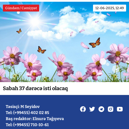
Gündəm / Cəmiyyət
12-06-2025, 12:49
Sabah 37 dərəcə isti olacaq
Təsisçi: M Seyidov
Tel: (+99455) 402 02 85
Baş redaktor: Elnurə Tağıyeva
Tel: (+99455) 710-10-61