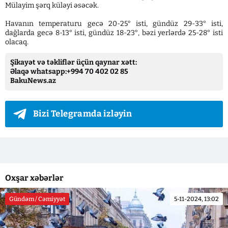
Mülayim şərq küləyi əsəcək.
Havanın temperaturu gecə 20-25° isti, gündüz 29-33° isti,
dağlarda gecə 8-13° isti, gündüz 18-23°, bəzi yerlərdə 25-28° isti
olacaq.
Şikayət və təkliflər üçün qaynar xətt:
Əlaqə whatsapp:+994 70 402 02 85
BakuNews.az
Bizi Telegramda izləyin
Oxşar xəbərlər
Gündəm / Cəmiyyət
5-11-2024, 13:02