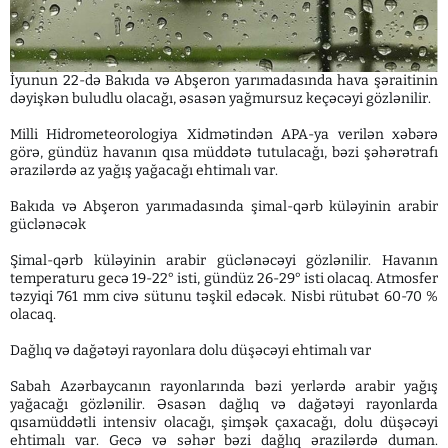
İyunun 22-də Bakıda və Abşeron yarımadasında hava şəraitinin
dəyişkən buludlu olacağı, əsasən yağmursuz keçəcəyi gözlənilir.
Milli Hidrometeorologiya Xidmətindən APA-ya verilən xəbərə
görə, gündüz havanın qısa müddətə tutulacağı, bəzi şəhərətrafı
ərazilərdə az yağış yağacağı ehtimalı var.
Bakıda və Abşeron yarımadasında şimal-qərb küləyinin arabir
güclənəcək
Şimal-qərb küləyinin arabir güclənəcəyi gözlənilir. Havanın
temperaturu gecə 19-22° isti, gündüz 26-29° isti olacaq. Atmosfer
təzyiqi 761 mm civə sütunu təşkil edəcək. Nisbi rütubət 60-70 %
olacaq.
Dağlıq və dağətəyi rayonlara dolu düşəcəyi ehtimalı var
Sabah Azərbaycanın rayonlarında bəzi yerlərdə arabir yağış
yağacağı gözlənilir. Əsasən dağlıq və dağətəyi rayonlarda
qısamüddətli intensiv olacağı, şimşək çaxacağı, dolu düşəcəyi
ehtimalı var. Gecə və səhər bəzi dağlıq ərazilərdə duman.