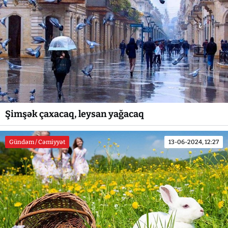
Şimşək çaxacaq, leysan yağacaq
Gündəm / Cəmiyyət
13-06-2024, 12:27