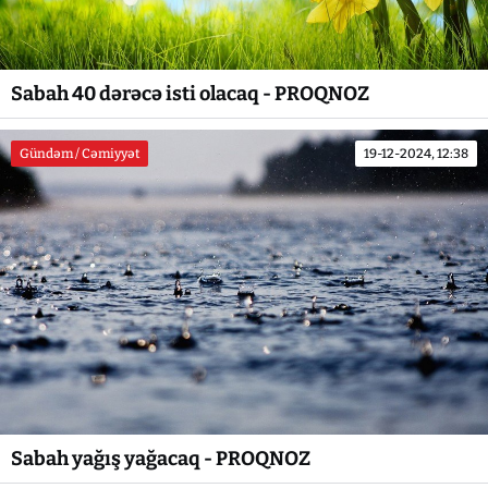
Sabah 40 dərəcə isti olacaq - PROQNOZ
Gündəm / Cəmiyyət
19-12-2024, 12:38
Sabah yağış yağacaq - PROQNOZ