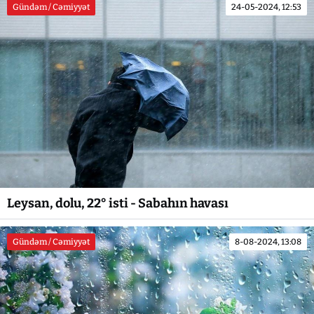
Gündəm / Cəmiyyət
24-05-2024, 12:53
Leysan, dolu, 22° isti - Sabahın havası
Gündəm / Cəmiyyət
8-08-2024, 13:08