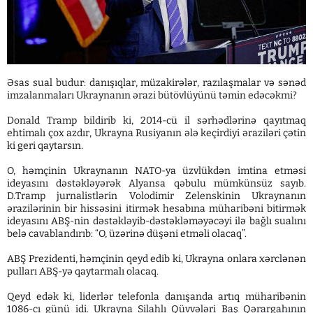
Əsas sual budur: danışıqlar, müzakirələr, razılaşmalar və sənəd
imzalanmaları Ukraynanın ərazi bütövlüyünü təmin edəcəkmi?
Donald Tramp bildirib ki, 2014-cü il sərhədlərinə qayıtmaq
ehtimalı çox azdır, Ukrayna Rusiyanın ələ keçirdiyi əraziləri çətin
ki geri qaytarsın.
O, həmçinin Ukraynanın NATO-ya üzvlükdən imtina etməsi
ideyasını dəstəkləyərək Alyansa qəbulu mümkünsüz sayıb.
D.Tramp jurnalistlərin Volodimir Zelenskinin Ukraynanın
ərazilərinin bir hissəsini itirmək hesabına müharibəni bitirmək
ideyasını ABŞ-nin dəstəkləyib-dəstəkləməyəcəyi ilə bağlı sualını
belə cavablandırıb: “O, üzərinə düşəni etməli olacaq”.
ABŞ Prezidenti, həmçinin qeyd edib ki, Ukrayna onlara xərclənən
pulları ABŞ-yə qaytarmalı olacaq.
Qeyd edək ki, liderlər telefonla danışanda artıq müharibənin
1086-cı günü idi. Ukrayna Silahlı Qüvvələri Baş Qərargahının