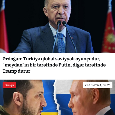
Ərdoğan: Türkiyə qlobal səviyyəli oyunçudur,
"meydan"ın bir tərəfində Putin, digər tərəfində
Tramp durur
Dünya
29-10-2024, 09:25