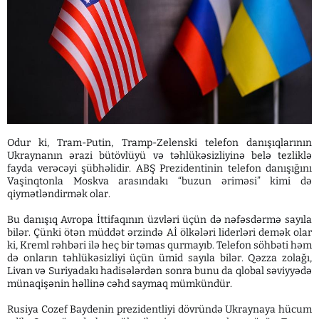
Odur ki, Tram-Putin, Tramp-Zelenski telefon danışıqlarının
Ukraynanın ərazi bütövlüyü və təhlükəsizliyinə belə tezliklə
fayda verəcəyi şübhəlidir. ABŞ Prezidentinin telefon danışığını
Vaşinqtonla Moskva arasındakı “buzun əriməsi” kimi də
qiymətləndirmək olar.
Bu danışıq Avropa İttifaqının üzvləri üçün də nəfəsdərmə sayıla
bilər. Çünki ötən müddət ərzində Aİ ölkələri liderləri demək olar
ki, Kreml rəhbəri ilə heç bir təmas qurmayıb. Telefon söhbəti həm
də onların təhlükəsizliyi üçün ümid sayıla bilər. Qəzza zolağı,
Livan və Suriyadakı hadisələrdən sonra bunu da qlobal səviyyədə
münaqişənin həllinə cəhd saymaq mümkündür.
Rusiya Cozef Baydenin prezidentliyi dövründə Ukraynaya hücum