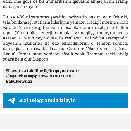
edib. Ona görə də bu müharibənin qarşısını almaq üçün Tramp
daha şanslı sayılır.
Bu isə ABŞ-ni yaranmış şəraitin, vəziyyətin hakimi edir. Odur ki,
telefon danışığı Ştatların liderliyini yenidən təsdiqləməsinə şərait
yaratdı. Yaxın Şərq, Ukrayna məsələləri onun razılığı ilə həllini
tapır. Çünki dollar, enerji mənbələri və nəqliyyat marşrutları da
əsasən ABŞ-nin xeyir-duası ilə reallaşır. İndi növbə Trampındır.
Baydenin müharibə ilə edə bilmədiklərini o, telefon söhbəti,
danışıqlarla etməyə başlayacaq. Görünür, “Make America Great
Again” (“Amerikanın yenidən böyük edək” Trampın seçkiqabağı
şüarı) belə olur.(Report)
Şikayət və təkliflər üçün qaynar xətt:
Əlaqə whatsapp:+994 70 402 02 85
BakuNews.az
Bizi Telegramda izləyin