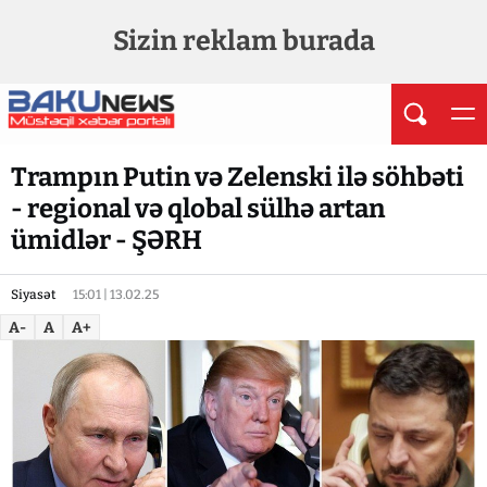
Sizin reklam burada
Trampın Putin və Zelenski ilə söhbəti
- regional və qlobal sülhə artan
ümidlər - ŞƏRH
Siyasət
15:01 | 13.02.25
A-
A
A+