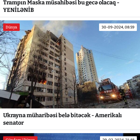
Trampın Maska müsahibəsi bu gecə olacaq -
YENİLƏNİB
Dünya
30-09-2024, 08:59
Ukrayna müharibəsi belə bitəcək - Amerikalı
senator
Gündəm / Dünya
29-02-2024, 21:48