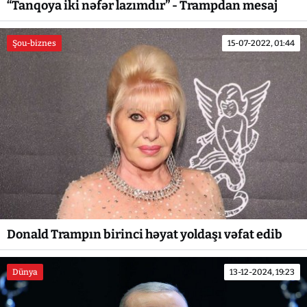
“Tanqoya iki nəfər lazımdır” - Trampdan mesaj
Şou-biznes
15-07-2022, 01:44
Donald Trampın birinci həyat yoldaşı vəfat edib
Dünya
13-12-2024, 19:23