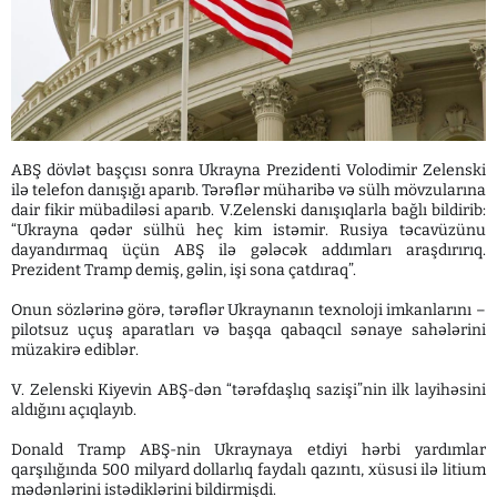
ABŞ dövlət başçısı sonra Ukrayna Prezidenti Volodimir Zelenski
ilə telefon danışığı aparıb. Tərəflər müharibə və sülh mövzularına
dair fikir mübadiləsi aparıb. V.Zelenski danışıqlarla bağlı bildirib:
“Ukrayna qədər sülhü heç kim istəmir. Rusiya təcavüzünu
dayandırmaq üçün ABŞ ilə gələcək addımları araşdırırıq.
Prezident Tramp demiş, gəlin, işi sona çatdıraq”.
Onun sözlərinə görə, tərəflər Ukraynanın texnoloji imkanlarını –
pilotsuz uçuş aparatları və başqa qabaqcıl sənaye sahələrini
müzakirə ediblər.
V. Zelenski Kiyevin ABŞ-dən “tərəfdaşlıq sazişi”nin ilk layihəsini
aldığını açıqlayıb.
Donald Tramp ABŞ-nin Ukraynaya etdiyi hərbi yardımlar
qarşılığında 500 milyard dollarlıq faydalı qazıntı, xüsusi ilə litium
mədənlərini istədiklərini bildirmişdi.