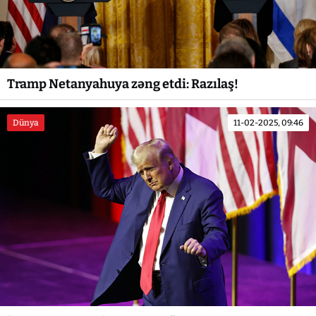
Tramp Netanyahuya zəng etdi: Razılaş!
Dünya
11-02-2025, 09:46