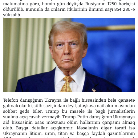
məlumatına görə, həmin gün döyüşdə Rusiyanın 1250 hərbçisi
öldürülüb. Bununla da onların itkilərinin ümumi sayı 854 280-ə
yüksəlib.
Telefon danışığının Ukrayna ilə bağlı hissəsindən belə qənaətə
gəlmək olar ki, sülh sazişindən deyil, atəşkəsə nail olunmasından
söhbət gedə bilər. Tramp bu məsələ ilə bağlı jurnalistlərin
sualına açıq cavab verməyib. Tramp-Putin danışığının Ukraynaya
aid hissəsinin əsas mövzusu ölüm hallarının qarşısını almaq
olub. Başqa detallar açıqlanmır. Məsələnin digər tərəfi isə
Ukraynanın litium, uran, titan və başqa faydalı qazıntılarının