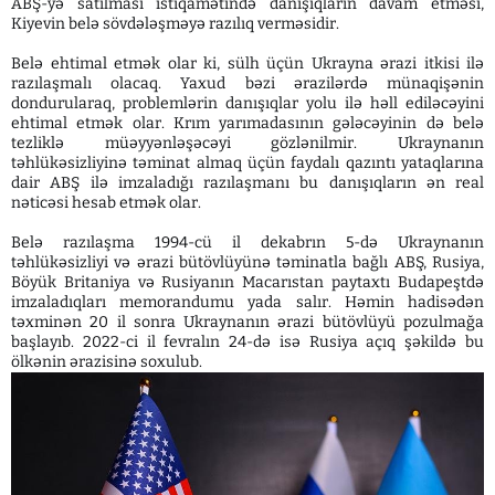
ABŞ-yə satılması istiqamətində danışıqların davam etməsi,
Kiyevin belə sövdələşməyə razılıq verməsidir.
Belə ehtimal etmək olar ki, sülh üçün Ukrayna ərazi itkisi ilə
razılaşmalı olacaq. Yaxud bəzi ərazilərdə münaqişənin
dondurularaq, problemlərin danışıqlar yolu ilə həll ediləcəyini
ehtimal etmək olar. Krım yarımadasının gələcəyinin də belə
tezliklə müəyyənləşəcəyi gözlənilmir. Ukraynanın
təhlükəsizliyinə təminat almaq üçün faydalı qazıntı yataqlarına
dair ABŞ ilə imzaladığı razılaşmanı bu danışıqların ən real
nəticəsi hesab etmək olar.
Belə razılaşma 1994-cü il dekabrın 5-də Ukraynanın
təhlükəsizliyi və ərazi bütövlüyünə təminatla bağlı ABŞ, Rusiya,
Böyük Britaniya və Rusiyanın Macarıstan paytaxtı Budapeştdə
imzaladıqları memorandumu yada salır. Həmin hadisədən
təxminən 20 il sonra Ukraynanın ərazi bütövlüyü pozulmağa
başlayıb. 2022-ci il fevralın 24-də isə Rusiya açıq şəkildə bu
ölkənin ərazisinə soxulub.