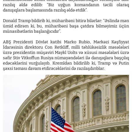
razılıq əldə edilib: “Biz uyğun komandanın təcili olaraq
danışıqlara başlamasında razılıq əldə etdik”.
Donald Tramp bildirib ki, müharibəni bitirə bilərlər: “Əslində mən
ümid edirəm ki, bu, müharibəni başa çatdıra bilməyimiz üçün
münasibətlərin başlanğıcıdır”.
ABŞ Prezidenti Dövlət katibi Marko Rubio, Mərkəzi Kəşfiyyat
İdarəsinin direktoru Con Retkliff, milli təhlükəsizlik məsələləri
üzrə prezidentin müşaviri Maykl Uolts və xüsusi məsələləri üzrə
səfir Stiv Vitkoffun Rusiya nümayəndələri ilə danışıqlara başçılıq
edəcəklərini vurğulayıb. Kremldən bildirilib ki, Tramp və Putin
şəxsi təması davam etdirəcəklərini də razılaşdırıblar.