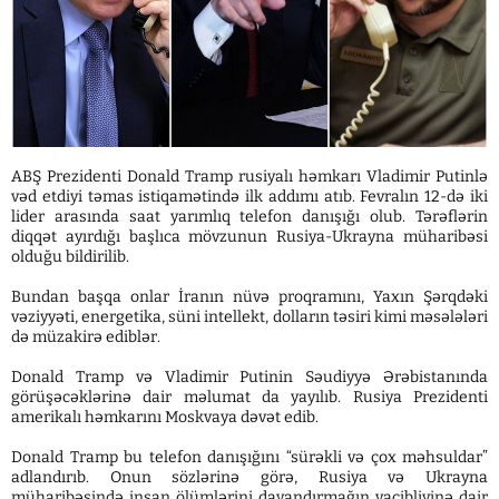
ABŞ Prezidenti Donald Tramp rusiyalı həmkarı Vladimir Putinlə
vəd etdiyi təmas istiqamətində ilk addımı atıb. Fevralın 12-də iki
lider arasında saat yarımlıq telefon danışığı olub. Tərəflərin
diqqət ayırdığı başlıca mövzunun Rusiya-Ukrayna müharibəsi
olduğu bildirilib.
Bundan başqa onlar İranın nüvə proqramını, Yaxın Şərqdəki
vəziyyəti, energetika, süni intellekt, dolların təsiri kimi məsələləri
də müzakirə ediblər.
Donald Tramp və Vladimir Putinin Səudiyyə Ərəbistanında
görüşəcəklərinə dair məlumat da yayılıb. Rusiya Prezidenti
amerikalı həmkarını Moskvaya dəvət edib.
Donald Tramp bu telefon danışığını “sürəkli və çox məhsuldar”
adlandırıb. Onun sözlərinə görə, Rusiya və Ukrayna
müharibəsində insan ölümlərini dayandırmağın vacibliyinə dair