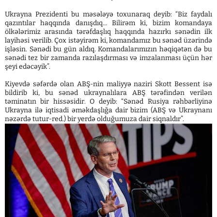
Ukrayna Prezidenti bu məsələyə toxunaraq deyib: “Biz faydalı
qazıntılar haqqında danışdıq... Bilirəm ki, bizim komandaya
ölkələrimiz arasında tərəfdaşlıq haqqında hazırkı sənədin ilk
layihəsi verilib. Çox istəyirəm ki, komandamız bu sənəd üzərində
işləsin. Sənədi bu gün aldıq. Komandalarımızın həqiqətən də bu
sənədi tez bir zamanda razılaşdırması və imzalanması üçün hər
şeyi edəcəyik”.
Kiyevdə səfərdə olan ABŞ-nin maliyyə naziri Skott Bessent isə
bildirib ki, bu sənəd ukraynalılara ABŞ tərəfindən verilən
təminatın bir hissəsidir. O deyib: “Sənəd Rusiya rəhbərliyinə
Ukrayna ilə iqtisadi əməkdaşlığa dair bizim (ABŞ və Ukraynanı
nəzərdə tutur-red.) bir yerdə olduğumuza dair siqnaldır”.