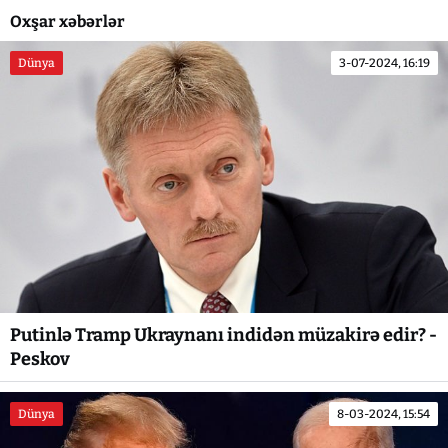
Oxşar xəbərlər
Dünya
3-07-2024, 16:19
Putinlə Tramp Ukraynanı indidən müzakirə edir? -
Peskov
Dünya
8-03-2024, 15:54