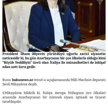
Prezident İlham Əliyevin yürütdüyü uğurlu xarici siyasətin
nəticəsidir ki, bu gün Azərbaycanın bir çox ölkələrlə olduğu kimi
"Böyük Yeddiliyin" üzvü olan İtaliya ilə münasibətləri də inkişaf
edən xətt üzrə gedir.
Bunu
bakunews.az
trend-ə açıqlamasında Milli Məclisin deputatı
Sevil Mikayılova deyib.
S.Mikayılova bildirib ki, İtaliya Avropa İttifaqının üzv ölkələri
arasında Azərbaycanın bir nömrəli siyasi, iqtisadi və ticarət
tərəfdaşıdır.