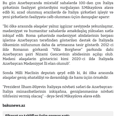
Bu gün Azərbaycanda müxtəlif sahələrdə 100-dən çox İtaliya
şirkətinin fəaliyyət göstərdiyini vurğulayan S.Mikayılova əlavə
edib ki, azad olunmuş ərazilərdə də İtaliya şirkətləri işləyir və
yeni şirkətlərin fəaliyyətə cəlb olunması üçün danışıqlar aparır:
"İki ölkə arasında əlaqələr yalnız işgüzar səviyyədə yekunlaşmır,
mədəniyyət və humanitar sahələrdə əməkdaşlıq yüksələn xətlə
inkişaf edib. Roma şəhərində mədəniyyət abidələrinin bərpası
işlərinə Azərbaycan tərəfindən göstərilən dəstək də İtaliyada
ölkəmizin nüfuzunun daha da artmasına təsir göstərib. 2012-ci
ildə Romanın görkəmli "Villa Borghese" parkında dahi
Azərbaycan şairi Nizami Gəncəvinin abidəsinin açılışı olub.
Mədəni əlaqələrin göstəricisi kimi 2020-ci ildə İtaliyada
Azərbaycan Mədəniyyət İli elan olunub".
Sonda Milli Məclisin deputatı qeyd edib ki, iki ölkə arasında
əlaqələr geniş əhatəliliyi və davamlılığı ilə hamı üçün örnəkdir.
"Prezident İlham Əliyevin İtaliyaya növbəti səfəri də Azərbaycan-
İtaliya münasibətlərinin inkişafına, genişlənməsinə növbəti
töhfəsini vermiş olacaq" - deyə Sevil Mikayılova əlavə edib.
bakunews.az
Şikayət və təkliflər üçün qaynar xətt: