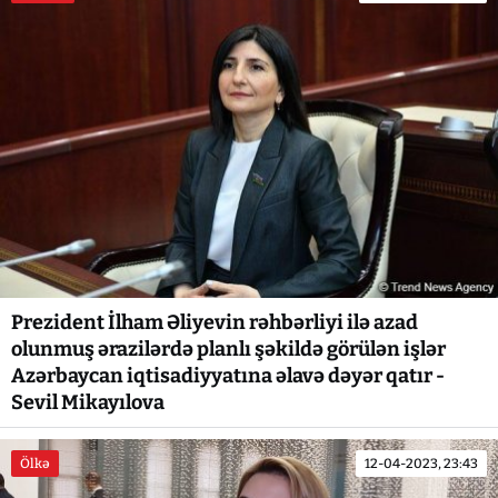
Prezident İlham Əliyevin rəhbərliyi ilə azad
olunmuş ərazilərdə planlı şəkildə görülən işlər
Azərbaycan iqtisadiyyatına əlavə dəyər qatır -
Sevil Mikayılova
Ölkə
12-04-2023, 23:43