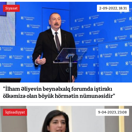
Siyasət
2-09-2022, 18:31
"İlham Əliyevin beynəlxalq forumda iştirakı
ölkəmizə olan böyük hörmətin nümunəsidir"
İqtisadiyyat
9-04-2023, 23:08