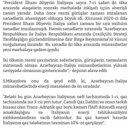
"Prezident İlham Əliyevin İtaliyaya sayca 7-ci səfəri iki ölkə
arasında əlaqələrin sonrakı mərhələdə inkişafı üçün əlverişli
zəmin yaradır. Daha öncə rəsmi görüşlər zamanı imzalanan
sənədlərin əhəmiyyəti olduqca böyük idi. Xüsusən 2020-ci ildə
Prezident İlham Əliyevin İtaliya səfəri zamanı bir sıra mühüm
sənədlər imzalanmışdı. Həmin sənədlərin sırasında "Azərbaycan
Respublikası ilə İtaliya Respublikası arasında Çoxölçülü Strateji
Tərəfdaşlığın gücləndirilməsinə dair Birgə Bəyannamə"ni xüsusi
vurğulamaq lazımdır. Bu sənədlə iki ölkə arasında münasibətlər
yeni mərhələyə qədəm qoydu.
İki ölkənin rəsmi şəxslərinin səfərlərinin, görüşlərin, təmasların
mütəmadi olması Azərbaycan-İtaliya münasibətlərinin yüksək
səviyyədə olmasının göstəricisidir",- deputat əlavə edib.
S.Mikayılova onu da qeyd edib ki, Azərbaycan-İtaliya
münasibətlərində enerji məsələləri də ön sıradadır.
"Beləki bu gün Azərbaycan İtaliyanın neft təchizatında 1-ci, qaz
təchizatında isə 3-cü yeri tutur. Cənub Qaz Dəhlizi və onun tərkib
hissəsi olan Trans-Adriatik qaz boru kəməri (TAP) ikitərəfli enerji
əməkdaşlığını və İtaliyanın enerji təhlükəsizliyini
möhkəmləndirən vacib faktordur. Bu qaz kəməri hazırda
İtaliyanın qaz tələbatının təxminən 10%-ni qarşılayır".