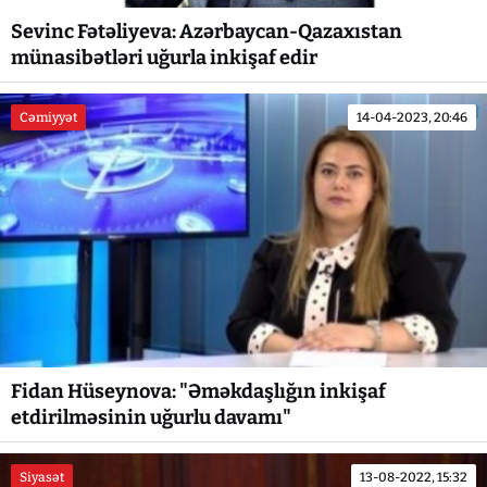
Sevinc Fətəliyeva: Azərbaycan-Qazaxıstan
münasibətləri uğurla inkişaf edir
Cəmiyyət
14-04-2023, 20:46
Fidan Hüseynova: "Əməkdaşlığın inkişaf
etdirilməsinin uğurlu davamı"
Siyasət
13-08-2022, 15:32