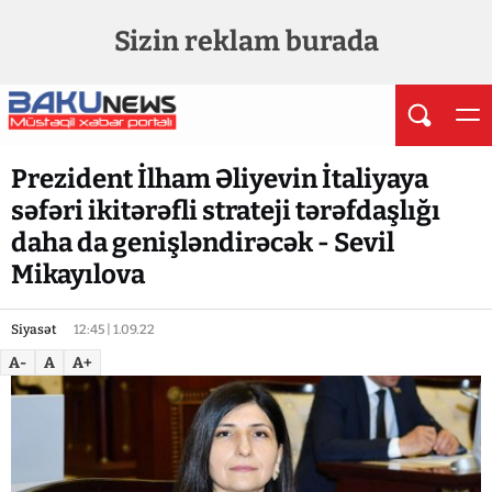
Sizin reklam burada
Prezident İlham Əliyevin İtaliyaya
səfəri ikitərəfli strateji tərəfdaşlığı
daha da genişləndirəcək - Sevil
Mikayılova
Siyasət
12:45 | 1.09.22
A-
A
A+