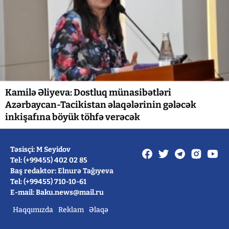
Kamilə Əliyeva: Dostluq münasibətləri
Azərbaycan-Tacikistan əlaqələrinin gələcək
inkişafına böyük töhfə verəcək
Təsisçi: M Seyidov
Tel: (+99455) 402 02 85
Baş redaktor: Elnurə Tağıyeva
Tel: (+99455) 710-10-61
E-mail: Baku.news@mail.ru
Haqqımızda
Reklam
Əlaqə