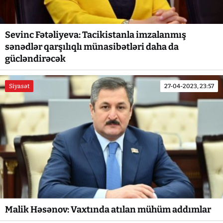
Sevinc Fətəliyeva: Tacikistanla imzalanmış
sənədlər qarşılıqlı münasibətləri daha da
gücləndirəcək
Siyasət
27-04-2023, 23:57
Malik Həsənov: Vaxtında atılan mühüm addımlar