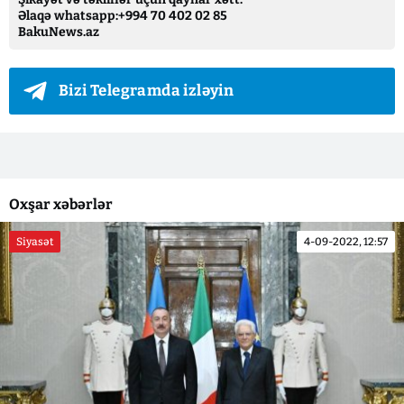
Əlaqə whatsapp:+994 70 402 02 85
BakuNews.az
Bizi Telegramda izləyin
Oxşar xəbərlər
Siyasət
4-09-2022, 12:57