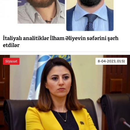
İtaliyalı analitiklər İlham Əliyevin səfərini şərh
etdilər
Siyasət
8-04-2023, 01:51