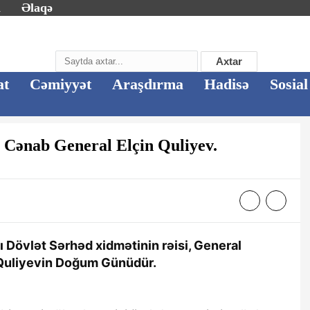
m
Əlaqə
Axtar
at
Cəmiyyət
Araşdırma
Hadisə
Sosial
n Cənab General Elçin Quliyev.
 Dövlət Sərhəd xidmətinin rəisi, General
n Quliyevin Doğum Günüdür.