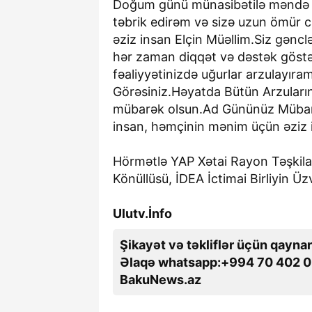
Doğum günü münasibətilə məndə bi
təbrik edirəm və sizə uzun ömür 
əziz insan Elçin Müəllim.Siz gəncl
hər zaman diqqət və dəstək göstər
fəaliyyətinizdə uğurlar arzulayır
Görəsiniz.Həyatda Bütün Arzuların
mübarək olsun.Ad Gününüz Mübarə
insan, həmçinin mənim üçün əziz 
Hörmətlə YAP Xətai Rayon Təşkilat
Könüllüsü, İDEA İctimai Birliyin Ü
Ulutv.İnfo
Şikayət və təkliflər üçün qaynar
Əlaqə whatsapp:+994 70 402 0
BakuNews.az