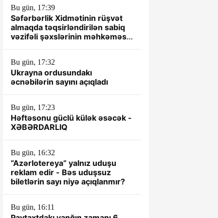
Bu gün, 17:39
Səfərbərlik Xidmətinin rüşvət
almaqda təqsirləndirilən sabiq
vəzifəli şəxslərinin məhkəməsi
başlayır
Bu gün, 17:32
Ukrayna ordusundakı
əcnəbilərin sayını açıqladı
Bu gün, 17:23
Həftəsonu güclü külək əsəcək -
XƏBƏRDARLIQ
Bu gün, 16:32
“Azərlotereya” yalnız uduşu
reklam edir - Bəs uduşsuz
biletlərin sayı niyə açıqlanmır?
Bu gün, 16:11
Paytaxtdakı yanğın zamanı 6