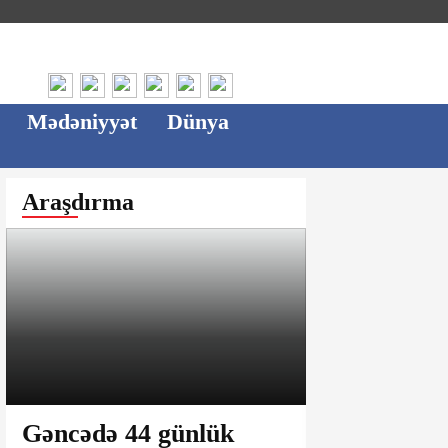
Mədəniyyət
Dünya
Araşdırma
Gəncədə 44 günlük
Ağsu bazar