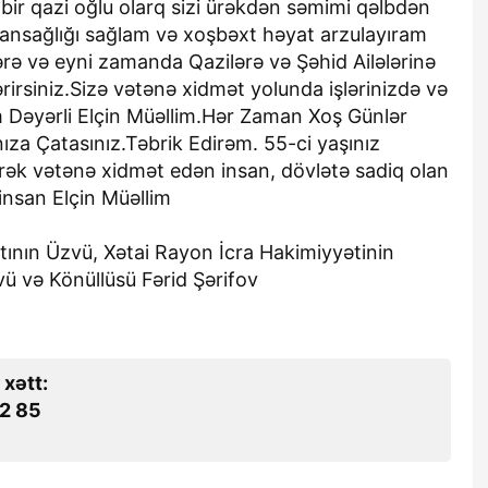
r qazi oğlu olarq sizi ürəkdən səmimi qəlbdən
cansağlığı sağlam və xoşbəxt həyat arzulayıram
ərə və eyni zamanda Qazilərə və Şəhid Ailələrinə
irsiniz.Sizə vətənə xidmət yolunda işlərinizdə və
am Dəyərli Elçin Müəllim.Hər Zaman Xoş Günlər
ıza Çatasınız.Təbrik Edirəm. 55-ci yaşınız
k vətənə xidmət edən insan, dövlətə sadiq olan
insan Elçin Müəllim
ının Üzvü, Xətai Rayon İcra Hakimiyyətinin
zvü və Könüllüsü Fərid Şərifov
 xətt:
2 85