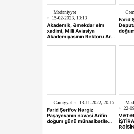
Mədəniyyət
Cəm
15-02-2023, 13:13
Fərid Ş
Akademik, Əməkdar elm
Deputa
xadimi, Milli Aviasiya
doğum
Akademiyasının Rektoru Arif
təbrik 
Paşayevin 89 yaşı tamam
olur
Cəmiyyət
13-11-2022, 20:15
Məd
22-09
Fərid Şərifov Nərgiz
Paşayevanın nəvəsi Arifin
VƏTƏ
doğum günü mün­asibətilə
İŞTİR
belə təbrik etdi.
RƏİSİ
MÜNAS