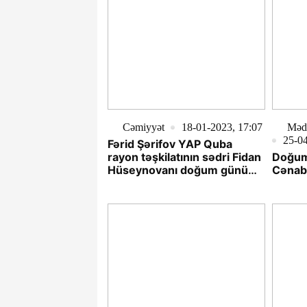
münasi
Cəmiyyət
18-01-2023, 17:07
Məd
25-04
Fərid Şərifov YAP Quba
rayon təşkilatının sədri Fidan
Doğum
Hüseynovanı doğum günü
Cənab
münasibətilə təbrik etdi.