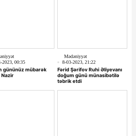
bətilə təbrik etdi
əniyyət
Mədəniyyət
-2023, 00:35
8-03-2023, 21:22
 gününüz mübarək
Fərid Şərifov Ruhi Əliyevanı
 Nazir
doğum günü münasibətilə
təbrik etdi