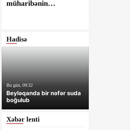
müharibənin
maşınlarda
yaralarının
edilir? – “
bağlanmasına şərait
istəyirsiniz
yaratmayan Dövlət
edin” deyən
Şəhərsalma və
iddialar
Hadisə
Arxitektura Komitəsi -
SAKİNLƏRDƏN
SENSASİON
İDDİALAR
Bu gün, 09:32
Dünən, 18:16
Beyləqanda bir nəfər suda
Hacıqabulda
boğulub
bir nəfər ölü
xəsarət alıb
Xəbər lenti