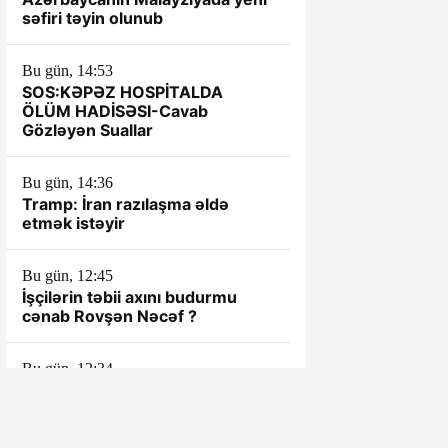
səfiri təyin olunub
Bu gün, 14:53
SOS:KƏPƏZ HOSPİTALDA
ÖLÜM HADİSƏSI-Cavab
Gözləyən Suallar
Bu gün, 14:36
Tramp: İran razılaşma əldə
etmək istəyir
Bu gün, 12:45
İşçilərin təbii axını budurmu
cənab Rovşən Nəcəf ?
Bu gün, 12:34
ARDNF Perunun “Inkia Energy”
şirkətinə investisiya edib