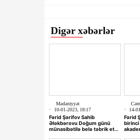
Digər xəbərlər
Mədəniyyət
Cəmi
10-01-2023, 18:17
14-01
Fərid Şərifov Sahib
Fərid 
Ələkbərovu Doğum günü
birinci
münasibətilə belə təbrik etdi
akade
- TƏBRİK
Yusif