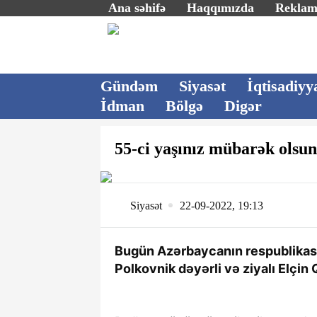
Ana səhifə
Haqqımızda
Rekla
Gündəm
Siyasət
İqtisadiyy
İdman
Bölgə
Digər
55-ci yaşınız mübarək olsu
Siyasət
22-09-2022, 19:13
Bugün Azərbaycanın respublikası
Polkovnik dəyərli və ziyalı Elçi