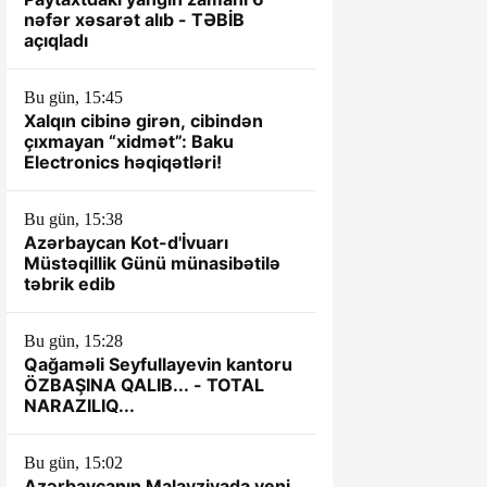
nəfər xəsarət alıb - TƏBİB
açıqladı
Bu gün, 15:45
Xalqın cibinə girən, cibindən
çıxmayan “xidmət”: Baku
Electronics həqiqətləri!
Bu gün, 15:38
Azərbaycan Kot-d'İvuarı
Müstəqillik Günü münasibətilə
təbrik edib
Bu gün, 15:28
Qağaməli Seyfullayevin kantoru
ÖZBAŞINA QALIB... - TOTAL
NARAZILIQ...
Bu gün, 15:02
Azərbaycanın Malayziyada yeni