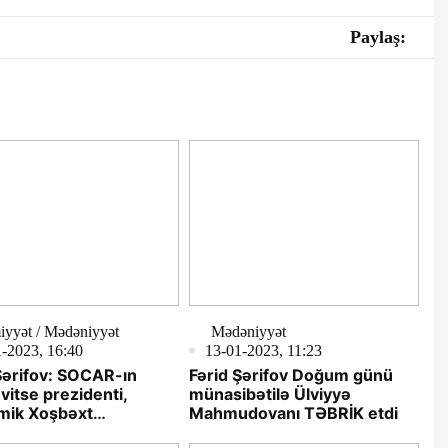
Paylaş:
yyət / Mədəniyyət
Mədəniyyət
-2023, 16:40
13-01-2023, 11:23
Şərifov: SOCAR-ın
Fərid Şərifov Doğum günü
 vitse prezidenti,
münasibətilə Ülviyyə
mik Xoşbəxt
Mahmudovanı TƏBRİK etdi
zadəni doğum günü