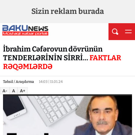
Sizin reklam burada
İbrahim Cəfərovun dövrünün
TENDERLƏRİNİN SİRRİ...
FAKTLAR
RƏQƏMLƏRDƏ
Təhsil / Araşdırma
14:03 | 11.01.24
A-
A
A+