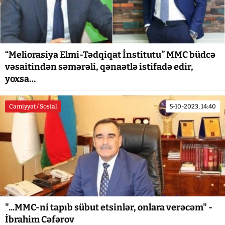
“Meliorasiya Elmi-Tədqiqat İnstitutu” MMC büdcə
vəsaitindən səmərəli, qənaətlə istifadə edir,
yoxsa…
Cəmiyyət / Sosial
5-10-2023, 14:40
"...MMC-ni tapıb sübut etsinlər, onlara verəcəm" -
İbrahim Cəfərov