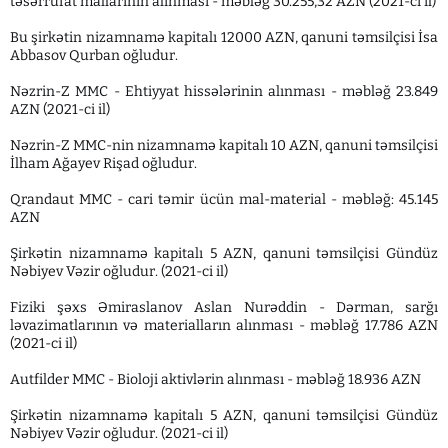
təsərrüfat mallarının alınması - məbləğ 30.255,32 AZN (2021-ci il)
Bu şirkətin nizamnamə kapitalı 12000 AZN, qanuni təmsilçisi İsa
Abbasov Qurban oğludur.
Nəzrin-Z MMC - Ehtiyyat hissələrinin alınması - məbləğ 23.849
AZN (2021-ci il)
Nəzrin-Z MMC-nin nizamnamə kapitalı 10 AZN, qanuni təmsilçisi
İlham Ağayev Rişad oğludur.
Qrandaut MMC - cari təmir ücün mal-material - məbləğ: 45.145
AZN
Şirkətin nizamnamə kapitalı 5 AZN, qanuni təmsilçisi Gündüz
Nəbiyev Vəzir oğludur. (2021-ci il)
Fiziki şəxs Əmiraslanov Aslan Nurəddin - Dərman, sarğı
ləvazimatlarının və materialların alınması - məbləğ 17.786 AZN
(2021-ci il)
Autfilder MMC - Bioloji aktivlərin alınması - məbləğ 18.936 AZN
Şirkətin nizamnamə kapitalı 5 AZN, qanuni təmsilçisi Gündüz
Nəbiyev Vəzir oğludur. (2021-ci il)