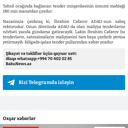
Təhsil ocağında bağlanan tender müqaviləsinin ümumi məbləği
180 min manatdan çoxdur.
Nəzərinizə çatdıraq ki, İbrahim Cəfərov ADAU-nun sabiq
rektorudur. Onun dövründə ADAU-da olan maliyyə tenderlərini
növbəti yazıda gündəmə gətirəcəyik. Lakin İbrahim Cəfərov bu
tenderlərin, satınalmaların maliyyəsini tam başa çatdırıb yerinə
yetirməyib. Kölgədə qalan tender pullarından xəbər yoxdur.
Şikayət və təkliflər üçün qaynar xətt:
Əlaqə whatsapp:+994 70 402 02 85
BakuNews.az
Bizi Telegramda izləyin
Oxşar xəbərlər