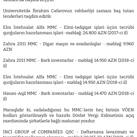
Universitetdə İbrahim Cəfərovun rəhbərliyi zamanı baş tutan
tenderləri təqdim edirik:
Elm İstehsalat Alfa MMC - Elmi-tədqiqat işləri üçün təcrübi
qurğuların hazırlanması işləri -məbləğ: 26.800 AZN (2017-ci il)
Zahra 2011 MMC - Digər maşın və avadanlıqlar - məbləğ 9.960
AZN
Zahra 2011 MMC - Bərk inventarlar - məbləğ 14.950 AZN (2018-ci
il)
Elm İstehsalat Alfa MMC - Elmi tədqiqat işləri üçün təcrübi
qurğuların hazırlanması işləri - məbləğ 14.950 AZN (2018-ci il)
Həsən-Aqil MMC - Bərk inventarlar - məbləğ 14.470 AZN (2018-ci
il)
Maraqlıdır ki, sadaladığımız bu MMC-lərin heç birinin VÖEN
kodları göstərilməyib və hazırkı Dövlət Vergi Xidmətinin açıq
mənbəsində şirkətlərlə bağlı məlumat yoxdur.
İNCİ GROUP of COMPANİES QSC - Dəftərxana ləvazimatı və