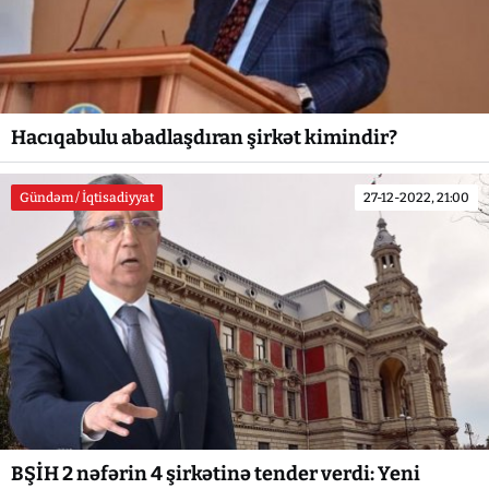
Hacıqabulu abadlaşdıran şirkət kimindir?
Gündəm / İqtisadiyyat
27-12-2022, 21:00
BŞİH 2 nəfərin 4 şirkətinə tender verdi: Yeni