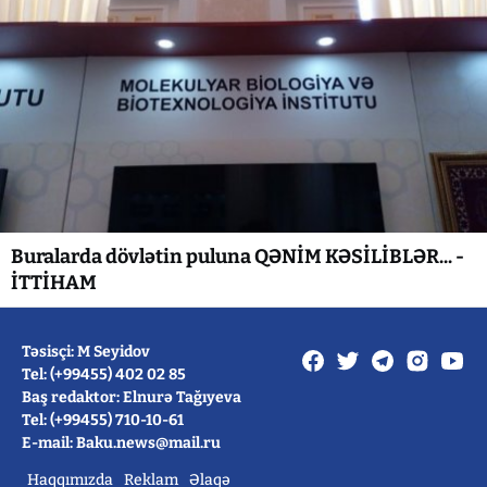
Buralarda dövlətin puluna QƏNİM KƏSİLİBLƏR... -
İTTİHAM
Təsisçi: M Seyidov
Tel: (+99455) 402 02 85
Baş redaktor: Elnurə Tağıyeva
Tel: (+99455) 710-10-61
E-mail: Baku.news@mail.ru
Haqqımızda
Reklam
Əlaqə