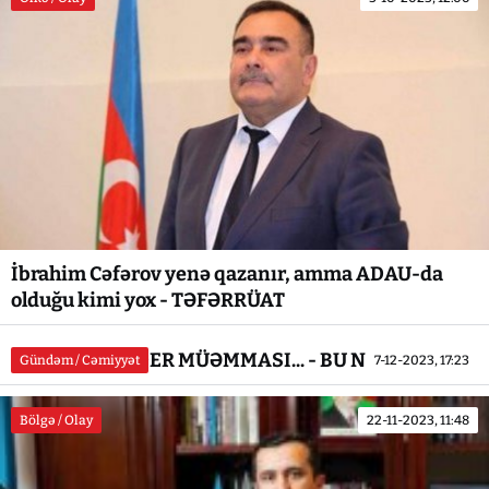
İbrahim Cəfərov yenə qazanır, amma ADAU-da
olduğu kimi yox - TƏFƏRRÜAT
Gəncədə TENDER MÜƏMMASI... - BU NƏDİ BELƏ?!
Gündəm / Cəmiyyət
7-12-2023, 17:23
Bölgə / Olay
22-11-2023, 11:48