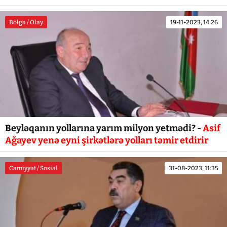
Bölgə / Olay
19-11-2023, 14:26
Beyləqanın yollarına yarım milyon yetmədi? -
Asif
Ağayev yenə eyni şirkətlərə yolları təmir etdirir
Cəmiyyət / Sosial
31-08-2023, 11:35