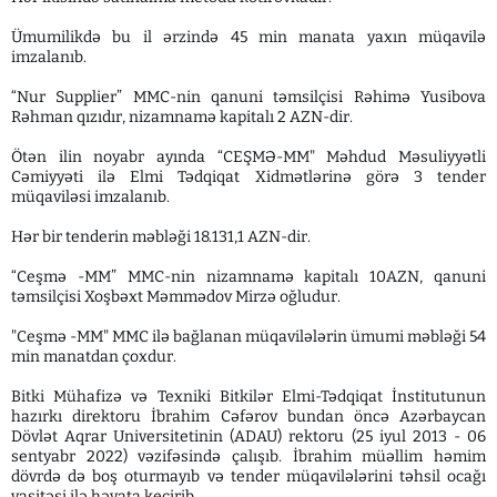
Ümumilikdə bu il ərzində 45 min manata yaxın müqavilə
imzalanıb.
“Nur Supplier” MMC-nin qanuni təmsilçisi Rəhimə Yusibova
Rəhman qızıdır, nizamnamə kapitalı 2 AZN-dir.
Ötən ilin noyabr ayında “CEŞMƏ-MM" Məhdud Məsuliyyətli
Cəmiyyəti ilə Elmi Tədqiqat Xidmətlərinə görə 3 tender
müqaviləsi imzalanıb.
Hər bir tenderin məbləği 18.131,1 AZN-dir.
“Ceşmə -MM” MMC-nin nizamnamə kapitalı 10AZN, qanuni
təmsilçisi Xoşbəxt Məmmədov Mirzə oğludur.
"Ceşmə -MM" MMC ilə bağlanan müqavilələrin ümumi məbləği 54
min manatdan çoxdur.
Bitki Mühafizə və Texniki Bitkilər Elmi-Tədqiqat İnstitutunun
hazırkı direktoru İbrahim Cəfərov bundan öncə Azərbaycan
Dövlət Aqrar Universitetinin (ADAU) rektoru (25 iyul 2013 - 06
sentyabr 2022) vəzifəsində çalışıb. İbrahim müəllim həmim
dövrdə də boş oturmayıb və tender müqavilələrini təhsil ocağı
vasitəsi ilə həyata keçirib.