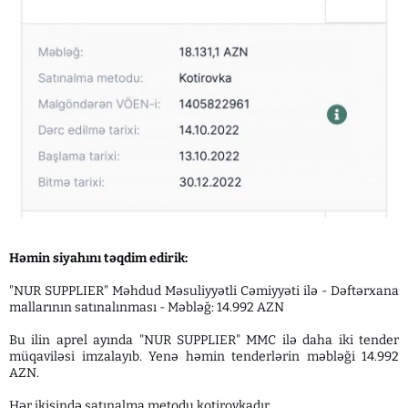
Həmin siyahını təqdim edirik:
"NUR SUPPLIER" Məhdud Məsuliyyətli Cəmiyyəti ilə - Dəftərxana
mallarının satınalınması - Məbləğ: 14.992 AZN
Bu ilin aprel ayında "NUR SUPPLIER" MMC ilə daha iki tender
müqaviləsi imzalayıb. Yenə həmin tenderlərin məbləği 14.992
AZN.
Hər ikisində satınalma metodu kotirovkadır.