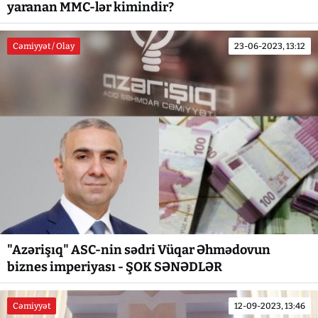
yaranan MMC-lər kimindir?
Cəmiyyət / Olay
23-06-2023, 13:12
"Azərişıq" ASC-nin sədri Vüqar Əhmədovun
biznes imperiyası - ŞOK SƏNƏDLƏR
Cəmiyyət
12-09-2023, 13:46