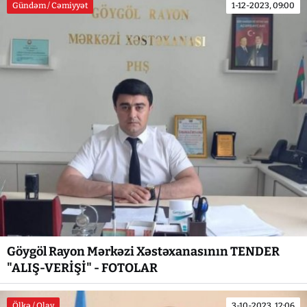
Gündəm / Cəmiyyət
1-12-2023, 09:00
Göygöl Rayon Mərkəzi Xəstəxanasının TENDER
"ALIŞ-VERİŞİ" - FOTOLAR
Ölkə / Olay
3-10-2023, 12:06