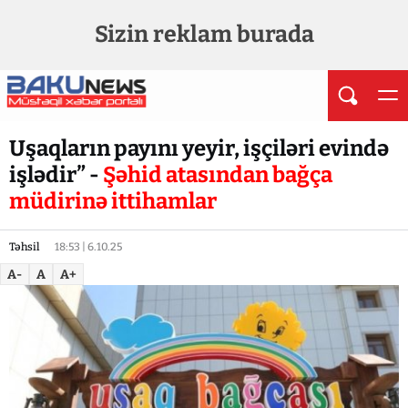
Sizin reklam burada
Uşaqların payını yeyir, işçiləri evində
işlədir” -
Şəhid atasından bağça
müdirinə ittihamlar
Təhsil
18:53 | 6.10.25
A-
A
A+