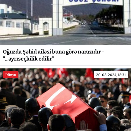
Oğuzda Şəhid ailəsi buna görə narazıdır -
"...ayrıseçkilik edilir"
Dünya
20-08-2024, 18:31