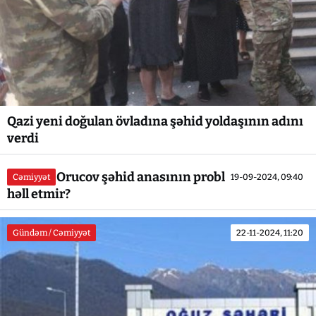
Qazi yeni doğulan övladına şəhid yoldaşının adını
verdi
Seymur Orucov şəhid anasının problemini niyə
Cəmiyyət
19-09-2024, 09:40
həll etmir?
Gündəm / Cəmiyyət
22-11-2024, 11:20