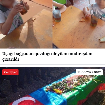
Uşağı bağçadan qovduğu deyilən müdir işdən
çıxarıldı
Cəmiyyət
19-06-2025, 10:02