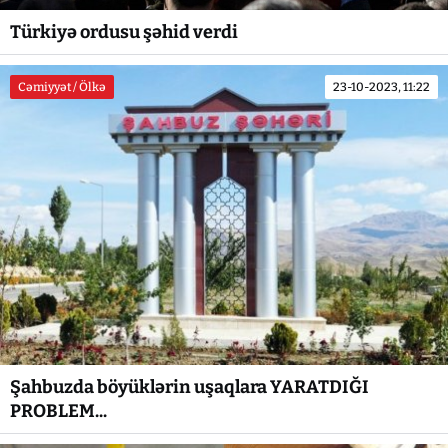
Türkiyə ordusu şəhid verdi
Cəmiyyət / Ölkə
23-10-2023, 11:22
Şahbuzda böyüklərin uşaqlara YARATDIĞI
PROBLEM...