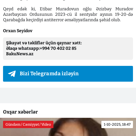
Qeyd edək ki, Etibar Muradovun oğlu Əzizbəy Muradov
Azərbaycan Ordusunun 2023-cü il sentyabr ayının 19-20-də
Qarabağda keçirdiyi antiterror əməliyyatlarında şəhid olub.
Orxan Seyidov
Şikayət və təkliflər üçün qaynar xətt:
Əlaqə whatsapp:+994 70 402 02 85
BakuNews.az
Bizi Telegramda izləyin
Oxşar xəbərlər
Gündəm / Cəmiyyət / Video
1-10-2025, 18:47