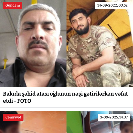
Gündəm
14-09-2022, 03:52
Bakıda şəhid atası oğlunun nəşi gətirilərkən vəfat
etdi - FOTO
Cəmiyyət
3-09-2025, 14:37