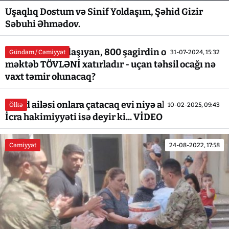
Uşaqlıq Dostum və Sinif Yoldaşım, Şəhid Gizir
Səbuhi Əhmədov.
Şəhidin adını daşıyan, 800 şagirdin oxuduğu
Gündəm / Cəmiyyət
31-07-2024, 15:32
məktəb TÖVLƏNİ xatırladır - uçan təhsil ocağı nə
vaxt təmir olunacaq?
Şəhid ailəsi onlara çatacaq evi niyə ala bilmir? -
Ölkə
10-02-2025, 09:43
İcra hakimiyyəti isə deyir ki... VİDEO
Cəmiyyət
24-08-2022, 17:58