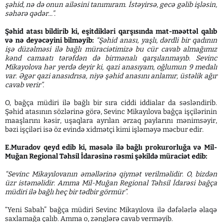
şəhid, nə də onun ailəsini tanımıram. İstəyirsə, gecə gəlib işləsin,
səhərə qədər...”.
Şəhid atası bildirib ki, eşitdikləri qarşısında mat-məəttəl qalıb
və nə deyəcəyini bilməyib:
“Şəhid anası, yaşlı, dərdli bir qadının
işə düzəlməsi ilə bağlı müraciətimizə bu cür cavab almağımız
kənd camaatı tərəfdən də birmənalı qarşılanmayıb. Sevinc
Mikayolova hər yerdə deyir ki, qazi anasıyam, oğlumun 9 medalı
var. Əgər qazi anasıdrısa, niyə şəhid anasını anlamır, üstəlik ağır
cavab verir”.
O, bağça müdiri ilə bağlı bir sıra ciddi iddialar da səsləndirib.
Şəhid atasının sözlərinə görə, Sevinc Mikayılova bağça işçilərinin
maaşlarını kəsir, uşaqlara ayrılan ərzaq paylarını mənimsəyir,
bəzi işçiləri isə öz evində xidmətçi kimi işləməyə məcbur edir.
E.Muradov qeyd edib ki, məsələ ilə bağlı prokurorluğa və Mil-
Muğan Regional Təhsil İdarəsinə rəsmi şəkildə müraciət edib:
“Sevinc Mikayılovanın əməllərinə qiymət verilməlidir. O, bizdən
üzr istəməlidir. Amma Mil-Muğan Regional Təhsil İdarəsi bağça
müdiri ilə bağlı heç bir tədbir görmür”.
“Yeni Sabah” bağça müdiri Sevinc Mikayılova ilə dəfələrlə əlaqə
saxlamağa çalıb. Amma o, zənglərə cavab verməyib.