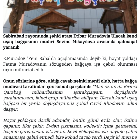
Sabirabad rayonunda şəhid atası Etibar Muradovla Ulacalı kənd
uşaq bağçasının müdiri Sevinc Mikayılova arasında qalmaqal
yaranıb
E.Muradov “Yeni Sabah”a açıqlamasında deyib ki, həyat yoldaşı
Fatma Muradovanın sözügedən bağçaya işə qəbul olunması
üçün müraciət edib.
Onun sözlərinə görə, aldığı cavab nəinki mənfi olub, hətta bağça
müdirəsi tərəfindən çox kobud qarşılanıb:
“Mən özüm də Birinci
Qarabağ müharibəsinin iştirakçısıyam, döyüşlərdə
yaralanmışam, ikinci qrup müharibə əliliyəm. Ulacalı kənd uşaq
bağçası bir yerdə döyüşdüyümüz şəhid Cavid Əhədovun adını
daşıyır.
Həyat yoldaşım dərdli adamdır, bütün günü evdə olur, özünə
qapanır, fikir çəkir. Evdən çıxmasını, kollektiv içinə getməsini,
başının qarışmasını istəyirəm. Sevil Mikayılova isə nəyinki çəhid
anasını işə qəbul etmədi, bizə kobud cavab verdi. Deyir ki, mən nə