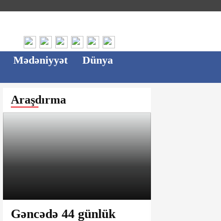
Mədəniyyət
Dünya
Araşdırma
Gəncədə 44 günlük
Ağsu bazar