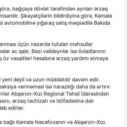
örə, bağçaya dövlət tərəfindən ayrılan ərzaq
nilir. Şikayətçilərin bildirdiyinə görə, Kəmalə
si avtomobilinə yığaraq satış məqsədilə Bakıda
lanması üçün nəzərdə tutulan məhsullar
lər ac qalır. Bəzi valideynlər isə övladlarının
 öz vəsaitləri hesabına ərzaq yardımı etməyə
l yeni deyil və uzun müddətdir davam edir.
eaksiya verməməsi isə narazılığı daha da artırır.
ynlər Abşeron–Xızı Regional Təhsil İdarəsindən
ını, ərzaq təchizatı və istifadəsinə dair
əb edirlər.
la bağlı Kəmalə Nəcəfovanın və Abşeron–Xızı