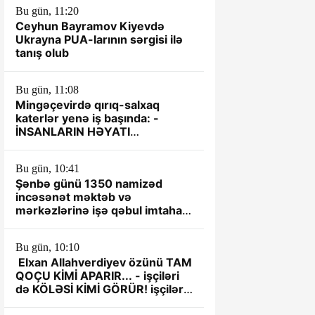
Bu gün, 11:20
Ceyhun Bayramov Kiyevdə
Ukrayna PUA-larının sərgisi ilə
tanış olub
Bu gün, 11:08
Mingəçevirdə qırıq-salxaq
katerlər yenə iş başında: -
İNSANLARIN HƏYATI
TƏHLÜKƏYƏ ATILIR
Bu gün, 10:41
Şənbə günü 1350 namizəd
incəsənət məktəb və
mərkəzlərinə işə qəbul imtahanı
verəcək
Bu gün, 10:10
Elxan Allahverdiyev özünü TAM
QOÇU KİMİ APARIR... - işçiləri
də KÖLƏSİ KİMİ GÖRÜR! işçiləri
də KÖLƏSİ KİMİ GÖRÜR!