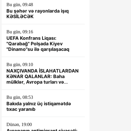
Bu gün, 09:48
Bu şəhər və rayonlarda işıq
KƏSİLƏCƏK
Bu gün, 09:16
UEFA Konfrans Liqası:
"Qarabağ" Polşada Kiyev
"Dinamo"su ilə qarşılaşacaq
Bu gün, 09:10
NAXÇIVANDA İSLAHATLARDAN
KƏNAR QALANLAR: Baha
mülklər, Avropa turları və
qalmaqallı iddialar
Bu gün, 08:53
Bakıda yalnız üç istiqamətdə
tıxac yaranıb
Dünən, 19:00
Avropanın antimiqrant siyasəti: