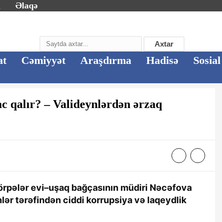
m
Əlaqə
Axtar
at
Cəmiyyət
Araşdırma
Hadisə
Sosial
c qalır? – Valideynlərdən ərzaq
rpələr evi–uşaq bağçasının müdiri Nəcəfova
nlər tərəfindən ciddi korrupsiya və laqeydlik