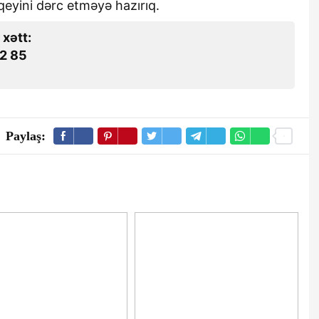
qeyini dərc etməyə hazırıq.
 xətt:
2 85
Paylaş: