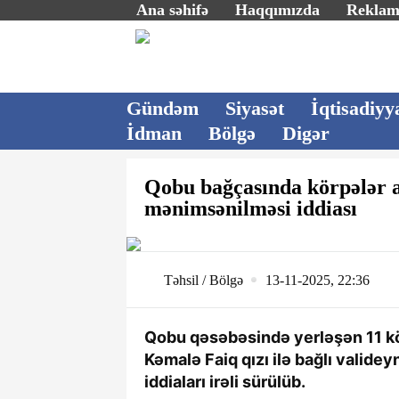
Ana səhifə
Haqqımızda
Rekla
Gündəm
Siyasət
İqtisadiyy
İdman
Bölgə
Digər
Qobu bağçasında körpələr a
mənimsənilməsi iddiası
Təhsil / Bölgə
13-11-2025, 22:36
Qobu qəsəbəsində yerləşən 11 kö
Kəmalə Faiq qızı ilə bağlı validey
iddiaları irəli sürülüb.