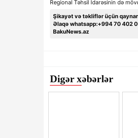
Regional Təhsil İdarəsinin də möv
Şikayət və təkliflər üçün qaynar
Əlaqə whatsapp:+994 70 402 0
BakuNews.az
Digər xəbərlər