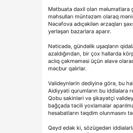
Mətbuata daxil olan məlumatlara g
məhsulları müntəzəm olaraq mənimsə
Nəcəfova adıçəkilən ərzaqları şəx
yerləşən bazarlara aparır.
Nəticədə, gündəlik uşaqların qida
azaldığından, bir çox hallarda körpə
aclıq çəkməməsi üçün əlavə olaraq
məcbur qalırlar.
Valideynlərin dediyinə görə, bu ha
Aidiyyəti qurumların bu iddialara r
Qobu sakinləri və şikayətçi valide
bağçada təcili yoxlamalar aparılmas
hesabatların təqdim olunmasını təl
Qeyd edək ki, sözügedən iddialar