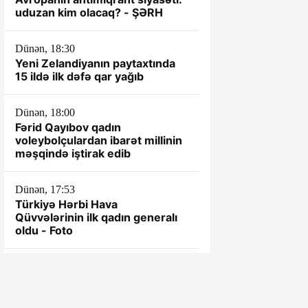
uduzan kim olacaq? - ŞƏRH
Dünən, 18:30
Yeni Zelandiyanın paytaxtında
15 ildə ilk dəfə qar yağıb
Dünən, 18:00
Fərid Qayıbov qadın
voleybolçulardan ibarət millinin
məşqində iştirak edib
Dünən, 17:53
Türkiyə Hərbi Hava
Qüvvələrinin ilk qadın generalı
oldu - Foto
Dünən, 17:43
Rusiyada ballistik raketlər üzrə
tədqiqat aparan institutda
yanğın olub