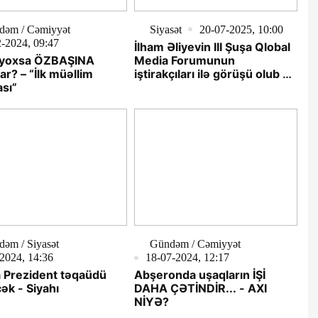
dəm / Cəmiyyət
Siyasət
20-07-2025, 10:00
-2024, 09:47
İlham Əliyevin III Şuşa Qlobal
 yoxsa ÖZBAŞINA
Media Forumunun
ar? – “İlk müəllim
iştirakçıları ilə görüşü olub -
sı”
YENİLƏNİB
əm / Siyasət
Gündəm / Cəmiyyət
2024, 14:36
18-07-2024, 12:17
 Prezident təqaüdü
Abşeronda uşaqların İŞİ
cək - Siyahı
DAHA ÇƏTİNDİR... - AXI
NİYƏ?