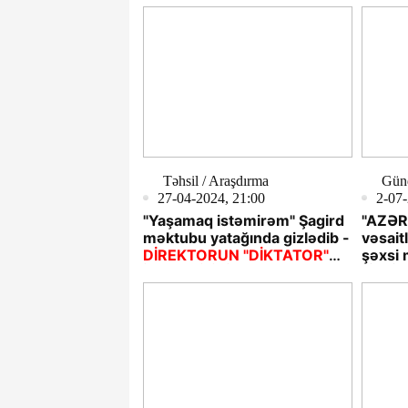
Təhsil / Araşdırma
Gün
27-04-2024, 21:00
2-07-
"Yaşamaq istəmirəm" Şagird
"AZƏR
məktubu yatağında gizlədib -
vəsait
DİREKTORUN "DİKTATOR"
şəxsi 
İDARƏÇİLİYİ NARAZILIQLAR
-İLGİ
YARADIB!