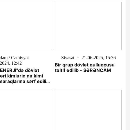
dəm / Cəmiyyət
Siyasət
21-06-2025, 15:36
2024, 12:42
Bir qrup dövlət qulluqçusu
ENERJİ"də dövlət
təltif edilib - SƏRƏNCAM
ləri kimlərin nə kimi
maraqlarına sərf edilir?
NC FAKTLAR