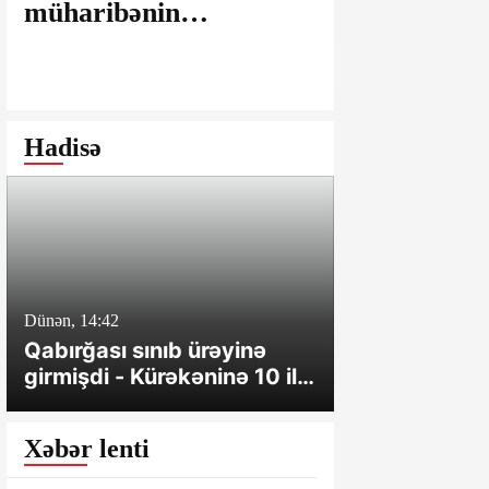
müharibənin
maşınlarda
yaralarının
edilir? – “
bağlanmasına şərait
istəyirsiniz
yaratmayan Dövlət
edin” deyən
Şəhərsalma və
iddialar
Hadisə
Arxitektura Komitəsi -
SAKİNLƏRDƏN
SENSASİON
İDDİALAR
Dünən, 14:42
Dünən, 10:24
Qabırğası sınıb ürəyinə
Ağcabədidə i
girmişdi - Kürəkəninə 10 il
toqquşub, xə
həbs verildi
var
Xəbər lenti