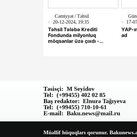
Cəmiyyət / Təhsil
Gün
20-12-2024, 19:35
17-07
Təhsil Tələbə Krediti
YAP-ın
Fondunda milyonluq
ad
möqsanlar üzə çıxdı -
PALATA YOXLAMA
FAKTLARINI AÇIQLADI
Təsisçi:
M Seyidov
Tel:
(+99455) 402 02 85
Baş redaktor:
Elnurə Tağıyeva
Tel:
(+99455) 710-10-61
E-mail:
Baku.news@mail.ru
Müəllif hüquqları qorunur. Bakunews.az