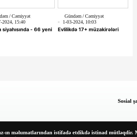
dəm / Cəmiyyət
Gündəm / Cəmiyyət
-2024, 15:40
1-03-2024, 10:03
 siyahısında - 66 yeni
Evlilikdə 17+ müzakirələri
Sosial ş
-ın məlumatlarından istifadə etdikdə istinad mütləqdir. M