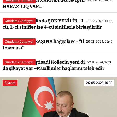
Lerikin bu kəndi XARABA GÜNƏ QALIB... -
Gündəm / Cəmiyyət
9-08-2024, 18:46
NARAZILIQ VAR...
Naxçıvan təhsilində ŞOK YENİLİK - 1-ci siniflər 3-
Gündəm / Cəmiyyət
12-09-2024, 14:44
cü, 2-ci siniflər isə 4-cü siniflərlə birləşdirilir
Özəl, yoxsa ÖZBAŞINA bağçalar? – “İlk müəllim
Gündəm / Cəmiyyət
20-12-2024, 09:47
travması”
Tovuz Sosial- İqtisadi Kollecin yeni direktorundan
Gündəm / Cəmiyyət
27-11-2024, 12:20
da şikayət var –Müəllimlər haqlarını tələb edir
Siyasət
26-05-2025, 10:32