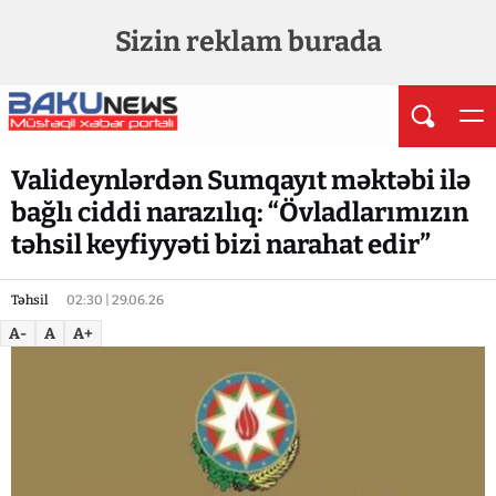
Sizin reklam burada
Valideynlərdən Sumqayıt məktəbi ilə
bağlı ciddi narazılıq: “Övladlarımızın
təhsil keyfiyyəti bizi narahat edir”
Təhsil
02:30 | 29.06.26
A-
A
A+