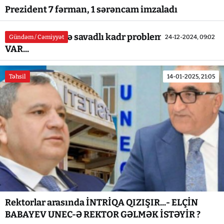
Prezident 7 fərman, 1 sərəncam imzaladı
Lerik təhsilində savadlı kadr problemi - İTTİHAM
Gündəm / Cəmiyyət
24-12-2024, 09:02
VAR...
Təhsil
14-01-2025, 21:05
Rektorlar arasında İNTRİQA QIZIŞIR...- ELÇİN
BABAYEV UNEC-Ə REKTOR GƏLMƏK İSTƏYİR ?