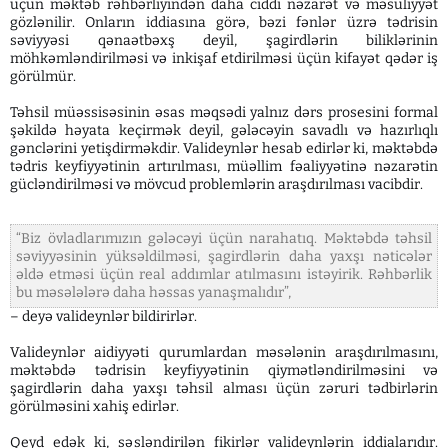
üçün məktəb rəhbərliyindən daha ciddi nəzarət və məsuliyyət
gözlənilir. Onların iddiasına görə, bəzi fənlər üzrə tədrisin
səviyyəsi qənaətbəxş deyil, şagirdlərin biliklərinin
möhkəmləndirilməsi və inkişaf etdirilməsi üçün kifayət qədər iş
görülmür.
Təhsil müəssisəsinin əsas məqsədi yalnız dərs prosesini formal
şəkildə həyata keçirmək deyil, gələcəyin savadlı və hazırlıqlı
gənclərini yetişdirməkdir. Valideynlər hesab edirlər ki, məktəbdə
tədris keyfiyyətinin artırılması, müəllim fəaliyyətinə nəzarətin
gücləndirilməsi və mövcud problemlərin araşdırılması vacibdir.
“Biz övladlarımızın gələcəyi üçün narahatıq. Məktəbdə təhsil
səviyyəsinin yüksəldilməsi, şagirdlərin daha yaxşı nəticələr
əldə etməsi üçün real addımlar atılmasını istəyirik. Rəhbərlik
bu məsələlərə daha həssas yanaşmalıdır”,
– deyə valideynlər bildirirlər.
Valideynlər aidiyyəti qurumlardan məsələnin araşdırılmasını,
məktəbdə tədrisin keyfiyyətinin qiymətləndirilməsini və
şagirdlərin daha yaxşı təhsil alması üçün zəruri tədbirlərin
görülməsini xahiş edirlər.
Qeyd edək ki, səsləndirilən fikirlər valideynlərin iddialarıdır.