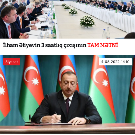
İlham Əliyevin 3 saatlıq çıxışının
TAM MƏTNİ
Siyasət
4-08-2022, 14:10