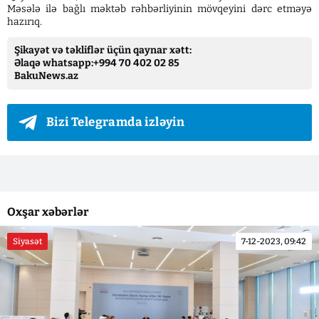
Məsələ ilə bağlı məktəb rəhbərliyinin mövqeyini dərc etməyə
hazırıq.
Şikayət və təkliflər üçün qaynar xətt:
Əlaqə whatsapp:+994 70 402 02 85
BakuNews.az
Bizi Telegramda izləyin
Oxşar xəbərlər
Siyasət
7-12-2023, 09:42