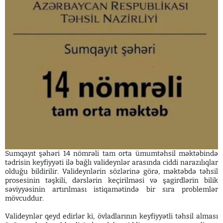
Sumqayıt şəhəri 14 nömrəli tam orta ümumtəhsil məktəbində
tədrisin keyfiyyəti ilə bağlı valideynlər arasında ciddi narazılıqlar
olduğu bildirilir. Valideynlərin sözlərinə görə, məktəbdə təhsil
prosesinin təşkili, dərslərin keçirilməsi və şagirdlərin bilik
səviyyəsinin artırılması istiqamətində bir sıra problemlər
mövcuddur.
Valideynlər qeyd edirlər ki, övladlarının keyfiyyətli təhsil alması